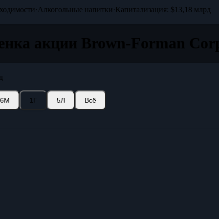
бходимости
·
Алкогольные напитки
·
Капитализация: $13,18 млрд
енка акции Brown-Forman Corp
д
6М
1Г
5Л
Всё