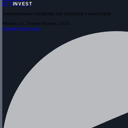
ETP
INVEST
Аналитическая платформа для трейдеров и инвесторов
Москва, ул. Тимура Фрунзе, 11с33
contact@etpinvest.ru