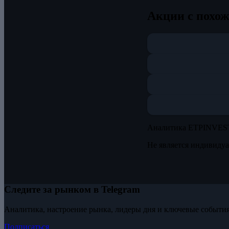
Акции с похо
Аналитика ETPINVES
Не является индивиду
Следите за рынком в Telegram
Аналитика, настроение рынка, лидеры дня и ключевые события
Подписаться