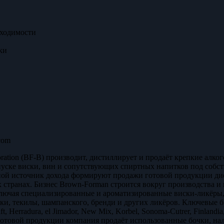
бходимости
ки
com
ration (BF-B) производит, дистиллирует и продаёт крепкие алк
пуске виски, вин и сопутствующих спиртных напитков под собс
ной источник дохода формируют продажи готовой продукции ди
х странах. Бизнес Brown-Forman строится вокруг производства 
ключая специализированные и ароматизированные виски-ликёры, 
и, текилы, шампанского, бренди и других ликёров. Ключевые бр
aft, Herradura, el Jimador, New Mix, Korbel, Sonoma-Cutrer, Finland
готовой продукции компания продаёт использованные бочки, нал