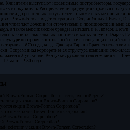
ва. Клиентами выступают независимые дистрибьюторы, государс
птовые покупатели. Распределение продукции строится по двум 
нополии до розничных покупателей, а также прямые поставки 
иях. Brown-Forman ведёт операции в Соединённых Штатах, Гер
ания управляет дочерними структурами и производственными а
saugh, а также мексиканские бренды Herradura и el Jimador. Br
лей крепких алкогольных напитков и конкурирует с Diageo, Perno
 структуре контроля: контрольный пакет голосующих акций удер
 историю с 1870 года, когда Джордж Гарвин Браун основал комп
ски. Современная корпоративная структура компании сложилась 
оложена в Луисвилле, Кентукки, руководитель компании — Law
ь 17 марта 1980 года.
сы
ий Brown-Forman Corporation на сегодняшний день?
итализация компании Brown-Forman Corporation?
уются акции Brown-Forman Corporation?
осится компания Brown-Forman Corporation?
й Brown-Forman Corporation?
й Brown-Forman Corporation?
ый рейтинг у акций Brown-Forman Corporation?