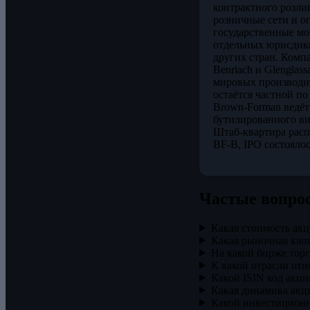
контрактного розли
розничные сети и о
государственные мо
отдельных юрисдикц
других стран. Комп
Benriach и Glenglas
мировых производите
остаётся частной по
Brown-Forman ведёт
бутилированного ви
Штаб-квартира расп
BF-B, IPO состоялос
Частые вопро
Какая стоимость акц
Какая рыночная кап
На какой бирже торг
К какой отрасли отн
Какой ISIN код акци
Какая динамика акци
Какой инвестиционн