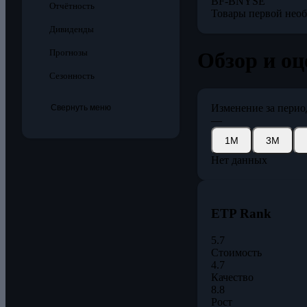
BF-B
NYSE
Отчётность
Товары первой нео
Дивиденды
Прогнозы
Обзор и оц
Сезонность
Изменение за перио
Свернуть меню
—
1М
3М
Нет данных
ETP Rank
5.7
Стоимость
4.7
Качество
8.8
Рост