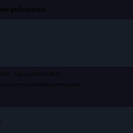
жим рейтингом
T.RU ·
7 августа 2026 г., 08:13
альной инвестиционной рекомендацией
.