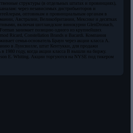
твенные структуры (в отдельных штатах и провинциях),
каналам: через независимых дистрибьюторов и
ритейлерам, оптовикам и провинциальным органам в
мании, Австралии, Великобритании, Мексике и десятках
ктивами, включая шотландские винокурни GlenDronach,
own-Forman занимает позицию одного из крупнейших
d Ricard, Constellation Brands и Bacardi. Компания
живает семья-основатель Браун через акции класса A.
анию в Луисвилле, штат Кентукки, для продажи
в 1980 году, когда акции класса B вышли на биржу.
son E. Whiting. Акции торгуются на NYSE под тикером