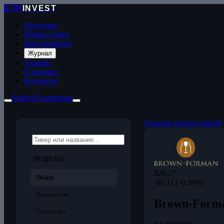
ETP
INVEST
Обучение
Наши сделки
Инструменты
Журнал
Тарифы
О проекте
Контакты
Войти
Платформа
Главная
/
Анализ акций
/
РАЗДЕЛЫ
$28,27
Обзор
-$0,11 (-0,39%)
Показатели
Brown-Forma
Теханализ