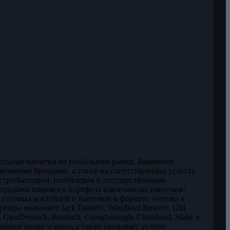
огольные напитки на глобальном рынке. Компания
твенными брендами, а также на сопутствующих услугах
стрибьюторам, ритейлерам и государственным
и продажи широкого портфеля алкогольных напитков:
готовых коктейлей и напитков в формате «готово к
енды включают Jack Daniel's, Woodford Reserve, Old
ia, GlenDronach, Benriach, Glenglassaugh, Chambord, Slane и
ивное виски и вино, а также оказывает услуги