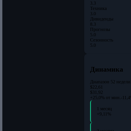
3.3
Техника
3.0
Дивиденды
8.3
Прогнозы
5.0
Сезонность
5.0
Динамика
Диапазон 52 недели
$22,61
$31,92
+25,0% от мин.
-11,4
1 месяц
+9,11%
3 месяца