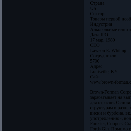
Страна
US
Сектор
Товары первой нео
Индустрия
Алкогольные напит
Дата IPO
17 мар. 1980
CEO
Lawson E. Whiting
Сотрудников
5700
Адрес
Louisville, KY
Сайт
www.brown-forman.
Brown-Forman Corpo
зарабатывает на вы
для отрасли. Основ
структурам в разны
виски и бурбона, в
употреблению», водк
Forester, Coopers' Cr
Fords Gin. Помимо 