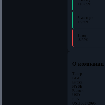
+10,65%
6 месяцев
+5,60%
1 год
-6,82%
О компании
Тикер
BF-B
Биржа
NYSE
Валюта
USD
ISIN
US1156372096