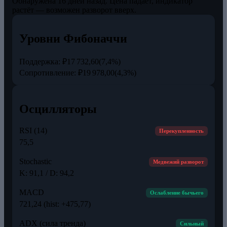
Обнаружена 16 дней назад. Цена падает, индикатор
растёт — возможен разворот вверх.
Уровни Фибоначчи
Поддержка:
₽17 732,60
(7,4%)
Сопротивление:
₽19 978,00
(4,3%)
Осцилляторы
RSI (14)
Перекупленность
75,5
Stochastic
Медвежий разворот
K: 91,1 / D: 94,2
MACD
Ослабление бычьего
721,24 (hist: +475,77)
ADX (сила тренда)
Сильный