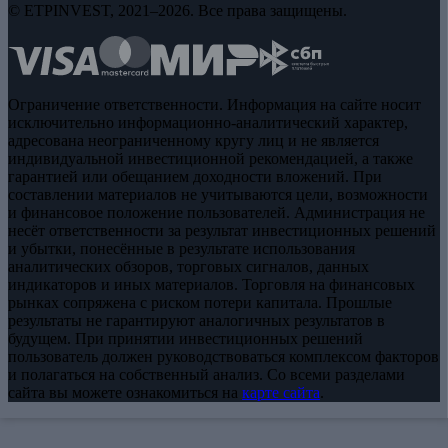
© ETPINVEST, 2021–2026. Все права защищены.
Ограничение ответственности. Информация на сайте носит
исключительно информационно-аналитический характер,
адресована неограниченному кругу лиц и не является
индивидуальной инвестиционной рекомендацией, а также
гарантией или обещанием доходности вложений. При
составлении материалов не учитываются цели, возможности
и финансовое положение пользователей. Администрация не
несёт ответственности за результат инвестиционных решений
и убытки, понесённые в результате использования
аналитических обзоров, торговых сигналов, данных
индикаторов и иных материалов. Торговля на финансовых
рынках сопряжена с риском потери капитала. Прошлые
результаты не гарантируют аналогичных результатов в
будущем. При принятии инвестиционных решений
пользователь должен руководствоваться комплексом факторов
и полагаться на собственный анализ. Со всеми разделами
сайта вы можете ознакомиться на
карте сайта
.