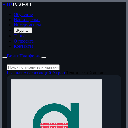
ETP
INVEST
Обучение
Наши сделки
Инструменты
Журнал
Тарифы
О проекте
Контакты
Войти
Платформа
Главная
/
Анализ акций
/
Акрон
/
Технический анализ