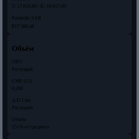
T: 17 819,00 / K: 16 917,00
Parabolic SAR
₽17 386,48
Объём
OBV
Растущий
CMF (21)
0,288
A/D Line
Растущий
Объём
151% от среднего