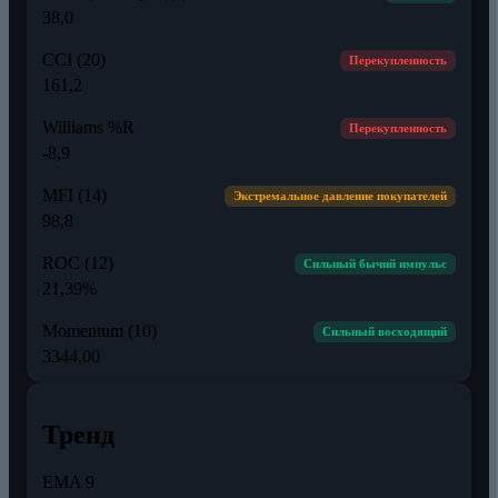
38,0
CCI (20)
Перекупленность
161,2
Williams %R
Перекупленность
-8,9
MFI (14)
Экстремальное давление покупателей
98,8
ROC (12)
Сильный бычий импульс
21,39%
Momentum (10)
Сильный восходящий
3344,00
Тренд
EMA 9