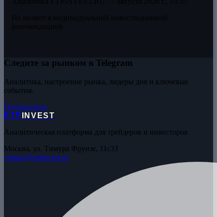
Аналитика ETPINVEST.RU ·
7 августа 2026 г., 19:35
Не является индивидуальной инвестиционной
рекомендацией
Следите за рынком в Telegram
Аналитика, настроение рынка, лидеры дня и ключевые
события.
Подписаться
ETP
INVEST
Аналитическая платформа для трейдеров и инвесторов
Москва, ул. Тимура Фрунзе, 11с33
contact@etpinvest.ru