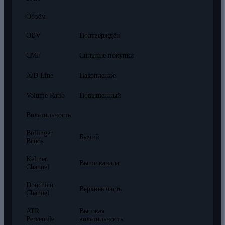
Объём
OBV
Подтверждён
CMF
Сильные покупки
A/D Line
Накопление
Volume Ratio
Повышенный
Волатильность
Bollinger
Бычий
Bands
Keltner
Выше канала
Channel
Donchian
Верхняя часть
Channel
ATR
Высокая
Percentile
волатильность