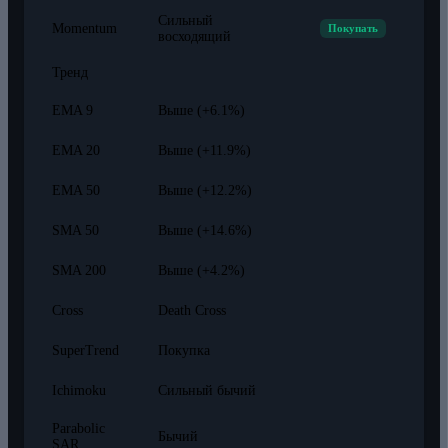
Сильный
Momentum
Покупать
восходящий
Тренд
EMA 9
Выше (+6.1%)
EMA 20
Выше (+11.9%)
EMA 50
Выше (+12.2%)
SMA 50
Выше (+14.6%)
SMA 200
Выше (+4.2%)
Cross
Death Cross
SuperTrend
Покупка
Ichimoku
Сильный бычий
Parabolic
Бычий
SAR