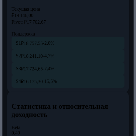
Текущая цена
₽19 146,00
Pivot:
₽17 702,67
Поддержка
S1
-2,0%
₽18 757,55
S2
-4,7%
₽18 241,10
S3
-7,4%
₽17 724,65
S4
-15,5%
₽16 175,30
Статистика и относительная
доходность
Beta
0,49