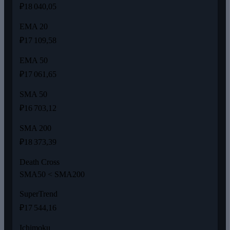
₽18 040,05
EMA 20
₽17 109,58
EMA 50
₽17 061,65
SMA 50
₽16 703,12
SMA 200
₽18 373,39
Death Cross
SMA50 < SMA200
SuperTrend
₽17 544,16
Ichimoku