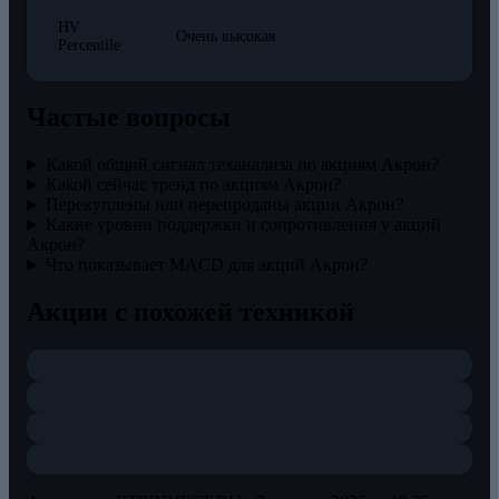
HV
Очень высокая
Percentile
Частые вопросы
Какой общий сигнал теханализа по акциям Акрон?
Какой сейчас тренд по акциям Акрон?
Перекуплены или перепроданы акции Акрон?
Какие уровни поддержки и сопротивления у акций
Акрон?
Что показывает MACD для акций Акрон?
Акции с похожей техникой