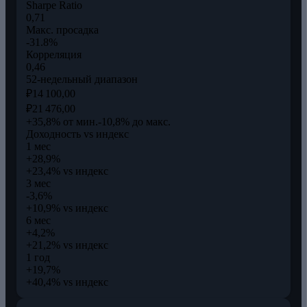
Sharpe Ratio
0,71
Макс. просадка
-31.8%
Корреляция
0,46
52-недельный диапазон
₽14 100,00
₽21 476,00
+35,8% от мин.
-10,8% до макс.
Доходность vs индекс
1 мес
+28,9%
+23,4% vs индекс
3 мес
-3,6%
+10,9% vs индекс
6 мес
+4,2%
+21,2% vs индекс
1 год
+19,7%
+40,4% vs индекс