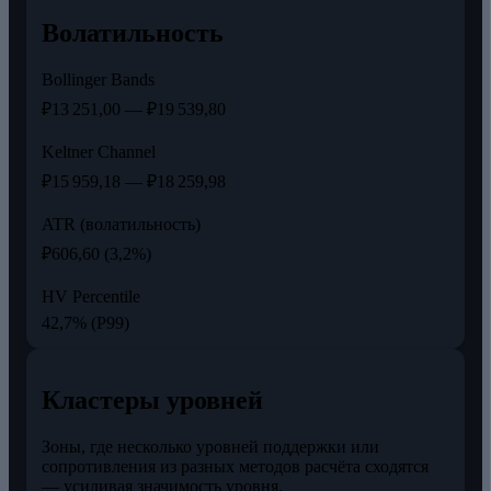
Волатильность
Bollinger Bands
₽13 251,00 — ₽19 539,80
Keltner Channel
₽15 959,18 — ₽18 259,98
ATR (волатильность)
₽606,60 (3,2%)
HV Percentile
42,7% (P99)
Кластеры уровней
Зоны, где несколько уровней поддержки или
сопротивления из разных методов расчёта сходятся
— усиливая значимость уровня.