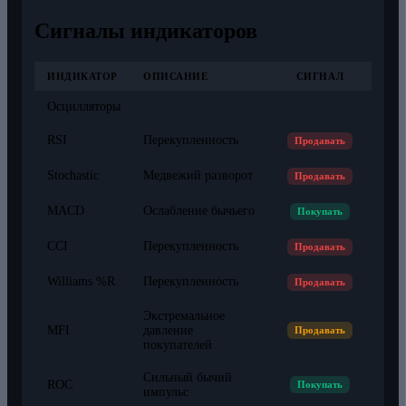
Сигналы индикаторов
ИНДИКАТОР
ОПИСАНИЕ
СИГНАЛ
Осцилляторы
RSI
Перекупленность
Продавать
Stochastic
Медвежий разворот
Продавать
MACD
Ослабление бычьего
Покупать
CCI
Перекупленность
Продавать
Williams %R
Перекупленность
Продавать
Экстремальное
MFI
давление
Продавать
покупателей
Сильный бычий
ROC
Покупать
импульс