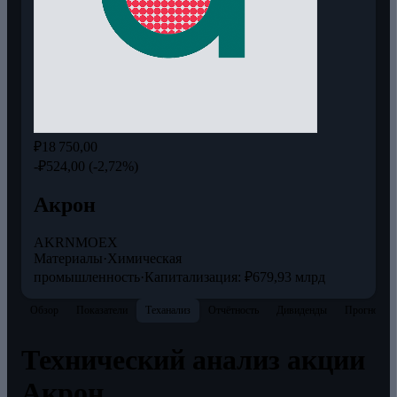
₽18 750,00
-₽524,00 (-2,72%)
Акрон
AKRN
MOEX
Материалы
·
Химическая
промышленность
·
Капитализация: ₽679,93 млрд
Обзор
Показатели
Теханализ
Отчётность
Дивиденды
Прогнозы
Технический анализ акции
Акрон