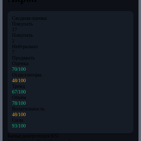
Сводная оценка
Покупать
17
Покупать
2
Нейтрально
7
Продавать
Оценка
70/100
Осцилляторы
48/100
Тренд
67/100
Объём
78/100
Волатильность
48/100
Сила
93/100
Бычья дивергенция RSI