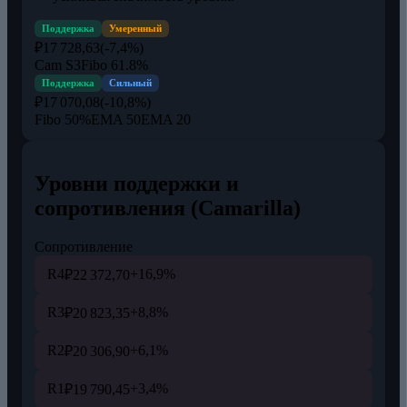
Поддержка
Умеренный
₽17 728,63
(-7,4%)
Cam S3
Fibo 61.8%
Поддержка
Сильный
₽17 070,08
(-10,8%)
Fibo 50%
EMA 50
EMA 20
Уровни поддержки и
сопротивления (Camarilla)
Сопротивление
R4
+16,9%
₽22 372,70
R3
+8,8%
₽20 823,35
R2
+6,1%
₽20 306,90
R1
+3,4%
₽19 790,45