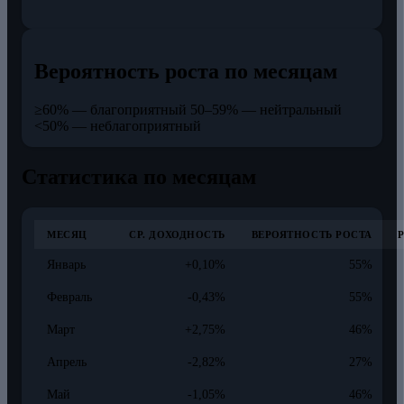
Вероятность роста по месяцам
≥60% — благоприятный
50–59% — нейтральный
<50% — неблагоприятный
Статистика по месяцам
МЕСЯЦ
СР. ДОХОДНОСТЬ
ВЕРОЯТНОСТЬ РОСТА
Январь
+0,10%
55%
Февраль
-0,43%
55%
Март
+2,75%
46%
Апрель
-2,82%
27%
Май
-1,05%
46%