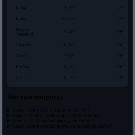
Июнь
-2,01%
27%
Июль
+1,75%
64%
Август
+3,46%
80%
(текущий)
Сентябрь
-0,03%
60%
Октябрь
+3,65%
60%
Ноябрь
+6,49%
80%
Декабрь
-0,20%
40%
Частые вопросы
Какая сезонность у Акрон в августе?
Какой лучший месяц для покупки Акрон?
Какой самый слабый месяц для Акрон?
Какая сезонная доходность акций Акрон за год?