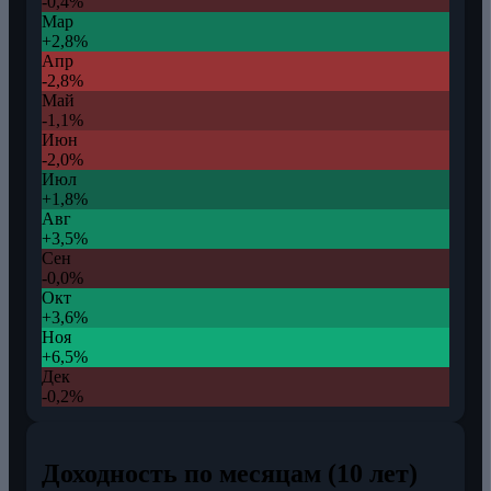
-0,4%
Мар
+2,8%
Апр
-2,8%
Май
-1,1%
Июн
-2,0%
Июл
+1,8%
Авг
+3,5%
Сен
-0,0%
Окт
+3,6%
Ноя
+6,5%
Дек
-0,2%
Доходность по месяцам (10 лет)