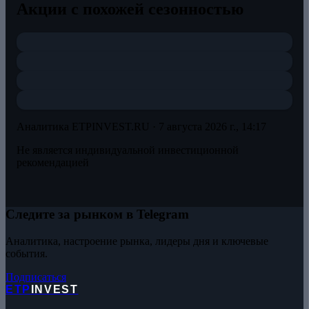
Акции с похожей сезонностью
Аналитика ETPINVEST.RU ·
7 августа 2026 г., 14:17
Не является индивидуальной инвестиционной
рекомендацией
Следите за рынком в Telegram
Аналитика, настроение рынка, лидеры дня и ключевые
события.
Подписаться
ETP
INVEST