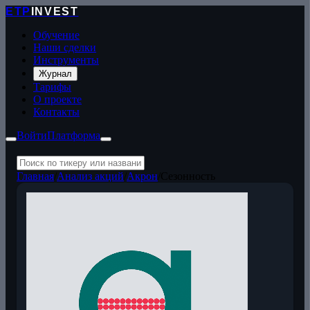
ETP
INVEST
Обучение
Наши сделки
Инструменты
Журнал
Тарифы
О проекте
Контакты
Войти
Платформа
Главная
/
Анализ акций
/
Акрон
/
Сезонность