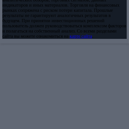
индикаторов и иных материалов. Торговля на финансовых
рынках сопряжена с риском потери капитала. Прошлые
результаты не гарантируют аналогичных результатов в
будущем. При принятии инвестиционных решений
пользователь должен руководствоваться комплексом факторов
и полагаться на собственный анализ. Со всеми разделами
сайта вы можете ознакомиться на
карте сайта
.