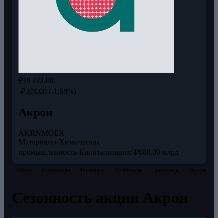
₽19 222,00
-₽328,00 (-1,68%)
Акрон
AKRN
MOEX
Материалы
·
Химическая
промышленность
·
Капитализация: ₽688,09 млрд
Обзор
Показатели
Теханализ
Отчётность
Дивиденды
Прогнозы
Сезонность акции Акрон