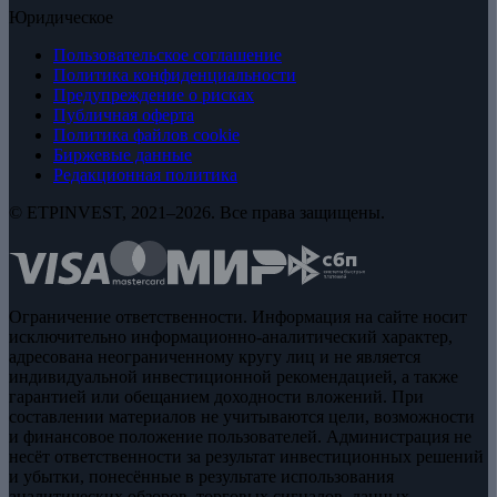
Юридическое
Пользовательское соглашение
Политика конфиденциальности
Предупреждение о рисках
Публичная оферта
Политика файлов cookie
Биржевые данные
Редакционная политика
© ETPINVEST, 2021–2026. Все права защищены.
Ограничение ответственности. Информация на сайте носит
исключительно информационно-аналитический характер,
адресована неограниченному кругу лиц и не является
индивидуальной инвестиционной рекомендацией, а также
гарантией или обещанием доходности вложений. При
составлении материалов не учитываются цели, возможности
и финансовое положение пользователей. Администрация не
несёт ответственности за результат инвестиционных решений
и убытки, понесённые в результате использования
аналитических обзоров, торговых сигналов, данных