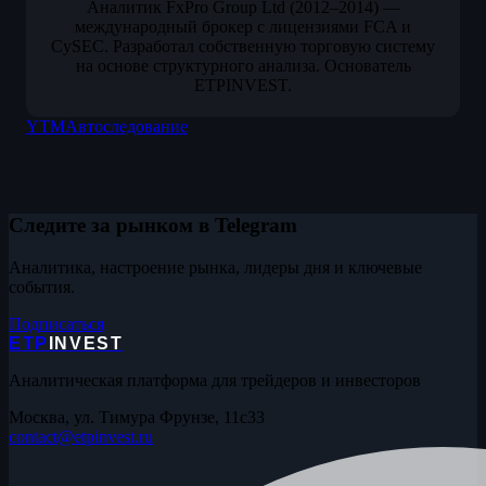
Аналитик FxPro Group Ltd (2012–2014) —
международный брокер с лицензиями FCA и
CySEC. Разработал собственную торговую систему
на основе структурного анализа. Основатель
ETPINVEST.
YTM
Автоследование
Следите за рынком в Telegram
Аналитика, настроение рынка, лидеры дня и ключевые
события.
Подписаться
ETP
INVEST
Аналитическая платформа для трейдеров и инвесторов
Москва, ул. Тимура Фрунзе, 11с33
contact@etpinvest.ru