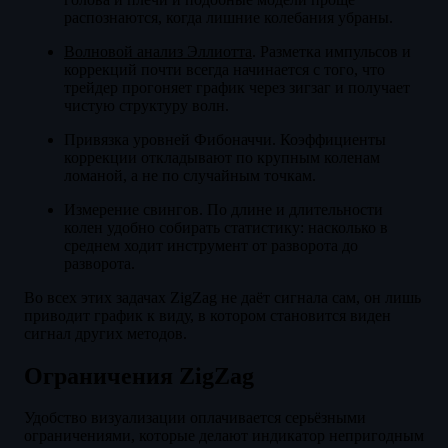
распознаются, когда лишние колебания убраны.
Волновой анализ Эллиотта
. Разметка импульсов и
коррекций почти всегда начинается с того, что
трейдер прогоняет график через зигзаг и получает
чистую структуру волн.
Привязка уровней Фибоначчи. Коэффициенты
коррекции откладывают по крупным коленам
ломаной, а не по случайным точкам.
Измерение свингов. По длине и длительности
колен удобно собирать статистику: насколько в
среднем ходит инструмент от разворота до
разворота.
Во всех этих задачах ZigZag не даёт сигнала сам, он лишь
приводит график к виду, в котором становится виден
сигнал других методов.
Ограничения ZigZag
Удобство визуализации оплачивается серьёзными
ограничениями, которые делают индикатор непригодным