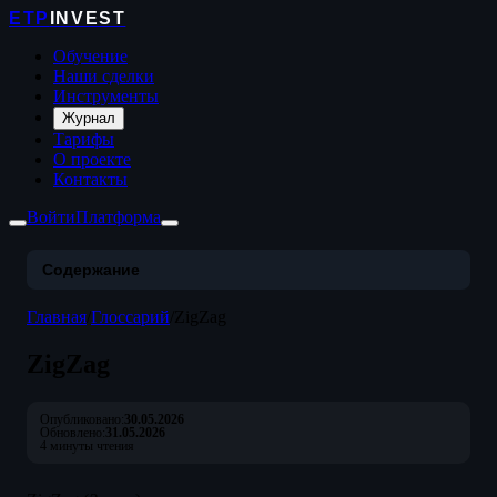
ETP
INVEST
Обучение
Наши сделки
Инструменты
Журнал
Тарифы
О проекте
Контакты
Войти
Платформа
Содержание
Главная
/
Глоссарий
/
ZigZag
ZigZag
Опубликовано:
30.05.2026
Обновлено:
31.05.2026
4 минуты чтения