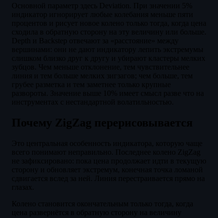
Основной параметр здесь Deviation. При значении 5%
индикатор игнорирует любые колебания меньше пяти
процентов и рисует новое колено только тогда, когда цена
сходила в обратную сторону на эту величину или больше.
Depth и Backstep отвечают за «расстояние» между
вершинами: они не дают индикатору лепить экстремумы
слишком близко друг к другу и убирают кластеры мелких
зубцов. Чем меньше отклонение, тем чувствительнее
линия и тем больше мелких зигзагов; чем больше, тем
грубее разметка и тем заметнее только крупные
развороты. Значение выше 10% имеет смысл разве что на
инструментах с нестандартной волатильностью.
Почему ZigZag перерисовывается
Это центральная особенность индикатора, которую чаще
всего понимают неправильно. Последнее колено ZigZag
не зафиксировано: пока цена продолжает идти в текущую
сторону и обновляет экстремум, конечная точка ломаной
сдвигается вслед за ней. Линия перестраивается прямо на
глазах.
Колено становится окончательным только тогда, когда
цена развернётся в обратную сторону на величину