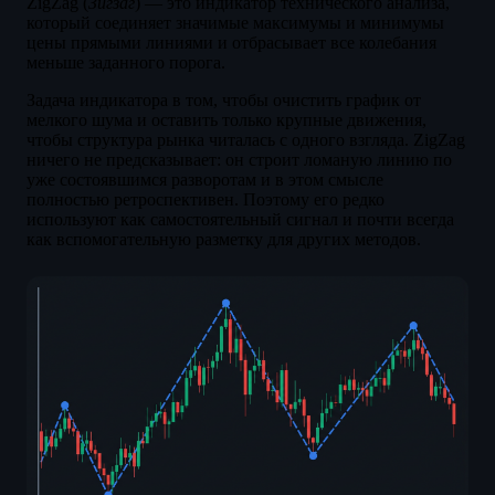
ZigZag (
Зигзаг
) — это индикатор технического анализа,
который соединяет значимые максимумы и минимумы
цены прямыми линиями и отбрасывает все колебания
меньше заданного порога.
Задача индикатора в том, чтобы очистить график от
мелкого шума и оставить только крупные движения,
чтобы структура рынка читалась с одного взгляда. ZigZag
ничего не предсказывает: он строит ломаную линию по
уже состоявшимся разворотам и в этом смысле
полностью ретроспективен. Поэтому его редко
используют как самостоятельный сигнал и почти всегда
как вспомогательную разметку для других методов.