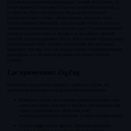
Deviation и индикатор подтвердит новый экстремум. До
этого момента последний отрезок остаётся гипотезой, а
не фактом. Простой пример: индикатор поставил
нижнюю точку и повёл линию вверх, но стоит цене
снова обновить минимум, как прежняя точка исчезает и
ломаная перестраивается к новому дну. Подтверждённые
точки в прошлом уже не меняются, но самый свежий
участок всегда подвижен. Из-за этого нельзя строить вход
по последней точке зигзага: на истории всё выглядит
идеально, потому что там видны только подтверждённые
развороты, а в реальном времени последнее колено
пляшет.
Где применяют ZigZag
Поскольку индикатор очищает график от шума, он
удобен как подложка под другие методы анализа.
Разметка тренда: восходящее движение видно как
серия растущих вершин и впадин, нисходящее как
серия снижающихся. Перелом этой
последовательности сигналит о смене направления.
Поиск графических фигур. Двойная вершина,
голова и плечи и подобные модели проще