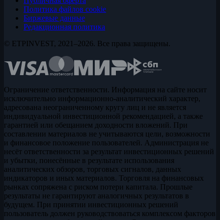
Публичная оферта
Политика файлов cookie
Биржевые данные
Редакционная политика
© ETPINVEST, 2021–2026. Все права защищены.
Ограничение ответственности. Информация на сайте носит
исключительно информационно-аналитический характер,
адресована неограниченному кругу лиц и не является
индивидуальной инвестиционной рекомендацией, а также
гарантией или обещанием доходности вложений. При
составлении материалов не учитываются цели, возможности
и финансовое положение пользователей. Администрация не
несёт ответственности за результат инвестиционных решений
и убытки, понесённые в результате использования
аналитических обзоров, торговых сигналов, данных
индикаторов и иных материалов. Торговля на финансовых
рынках сопряжена с риском потери капитала. Прошлые
результаты не гарантируют аналогичных результатов в
будущем. При принятии инвестиционных решений
пользователь должен руководствоваться комплексом факторов