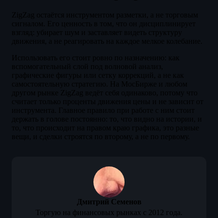
ZigZag остаётся инструментом разметки, а не торговым
сигналом. Его ценность в том, что он дисциплинирует
взгляд: убирает шум и заставляет видеть структуру
движения, а не реагировать на каждое мелкое колебание.
Использовать его стоит ровно по назначению: как
вспомогательный слой под волновой анализ,
графические фигуры или сетку коррекций, а не как
самостоятельную стратегию. На МосБирже и любом
другом рынке ZigZag ведёт себя одинаково, потому что
считает только проценты движения цены и не зависит от
инструмента. Главное правило при работе с ним стоит
держать в голове постоянно: то, что видно на истории, и
то, что происходит на правом краю графика, это разные
вещи, и сделки строятся по второму, а не по первому.
Дмитрий Семенов
Торгую на финансовых рынках с 2012 года.