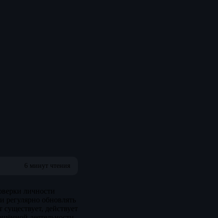
6 минут чтения
роверки личности
и регулярно обновлять
т существует, действует
рещённой деятельности.