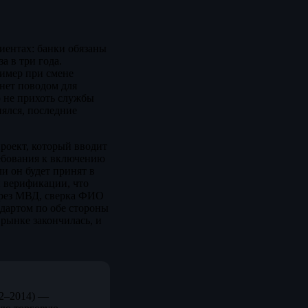
иентах: банки обязаны
а в три года.
ример при смене
анет поводом для
о не прихоть службы
нялся, последние
роект, который вводит
ебования к включению
и он будет принят в
 верификации, что
через МВД, сверка ФИО
дартом по обе стороны
ынке закончилась, и
12–2014) —