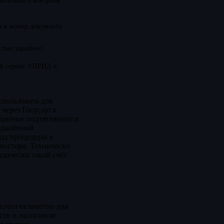
зательного контроля
 и номер документа
стью удалённо
ый сервис УПРИД в
пользовать для
 через Госуслуги
 данные подтягиваются
 удалённой
вод процедуры в
нвестора. Технически
идически такой счёт
почти незаметно для
ств и налоговом