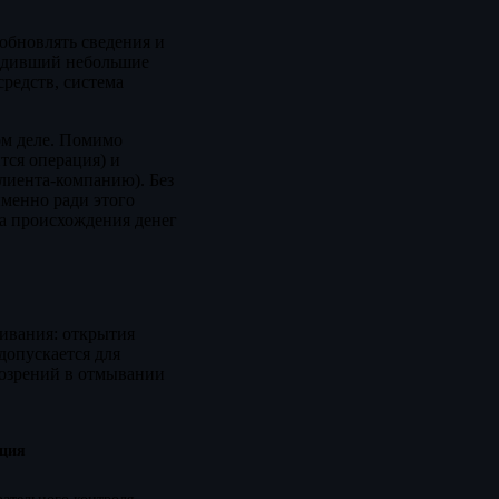
обновлять сведения и
водивший небольшие
редств, система
мом деле. Помимо
тся операция) и
клиента-компанию). Без
именно ради этого
а происхождения денег
живания: открытия
допускается для
дозрений в отмывании
ция