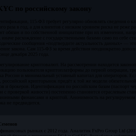
KYC по российскому закону
тификации, 115-ФЗ требует регулярно обновлять сведения о кл
ого раза в год, а для клиентов с низким уровнем риска не реже раз
т обязан и по собственной инициативе при их изменении, нап
 иначе расхождение с государственными базами само по себе ст
одические сообщения «подтвердите актуальность данных» — эт
нение закона. Сам 115-ФЗ за время действия неоднократно допол
онце декабря 2025 года.
регулирование криптовалют. На рассмотрении находится законоп
икацию пользователя криптоплатформы до первой операции, тр
ка России и минимальный уставный капитал для операторов. Есл
 российский крипторынок придёт к той же модели обязательной
ков и брокеров. Идентификация по российским базам (паспорт 
 с проверкой живости) постепенно становится отраслевым стан
ионными финансами и криптой. Анонимность на регулируемом р
ка не предвидится.
Семенов
финансовых рынках с 2012 года. Аналитик FxPro Group Ltd (20