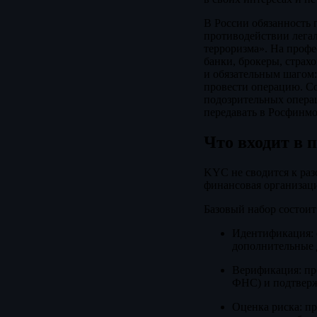
В России обязанность 
противодействии лега
терроризма». На проф
банки, брокеры, стра
и обязательным шагом:
провести операцию. С
подозрительных операц
передавать в Росфинм
Что входит в 
KYC не сводится к раз
финансовая организаци
Базовый набор состоит 
Идентификация: 
дополнительные
Верификация: пр
ФНС) и подтверж
Оценка риска: пр