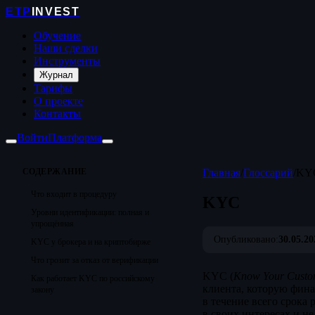
ETP
INVEST
Обучение
Наши сделки
Инструменты
Журнал
Тарифы
О проекте
Контакты
Войти
Платформа
СОДЕРЖАНИЕ
Главная
/
Глоссарий
/
KY
Что входит в процедуру
KYC
Уровни идентификации: полная и
упрощённая
Опубликовано:
30.05.20
KYC у брокера и на криптобирже
Что грозит за отказ от верификации
KYC (
Know Your Custo
Как работает KYC по российскому
клиента, которую фина
закону
в течение всего срока 
в своих интересах и н