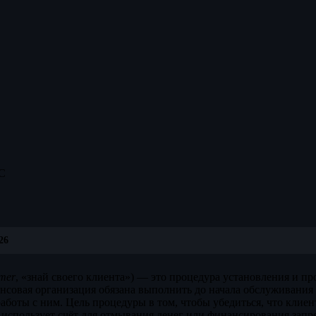
C
26
mer
, «знай своего клиента») — это процедура установления и п
нсовая организация обязана выполнить до начала обслуживания 
работы с ним. Цель процедуры в том, чтобы убедиться, что клиен
е использует счёт для отмывания денег или финансирования зап