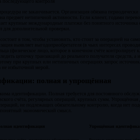
а последующего контроля
процедура не заканчивается. Организация обязана периодически 
 на предмет нетипичной активности. Если клиент, годами пере
ает крупные международные платежи без понятного источника с
ал для дополнительной проверки.
состоит в том, чтобы установить, кто стоит за операцией на са
изация выявляет выгодоприобретателя (в чьих интересах проводи
ьца (физическое лицо, которое в конечном счёте контролирует 
ледить цепочку транзакций до реального получателя средств, а 
оэтому при крупных или нетипичных операциях запрос источник
а не избыточной мерой.
ификации: полная и упрощённая
ежима идентификации. Полная требуется для постоянного обслу
вского счёта, регулярных операций, крупных сумм. Упрощённая 
пераций, не подлежащих обязательному контролю, когда нет по
т понятный экономический смысл.
олная идентификация
Упрощённая идентифика