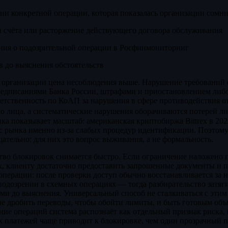
нии конкретной операции, которая показалась организации сомн
и счёта или расторжение действующего договора обслуживания
ния о подозрительной операции в Росфинмониторинг
в до выяснения обстоятельств
 организации цена несоблюдения выше. Нарушение требований
редписаниями Банка России, штрафами и приостановлением либ
етственность по КоАП за нарушения в сфере противодействия о
о лица, а систематические нарушения оборачиваются потерей л
а показывает масштаб: американская криптобиржа Bittrex в 20
 с рынка именно из-за слабых процедур идентификации. Поэтом
ательно: для них это вопрос выживания, а не формальность.
во блокировок снимается быстро. Если ограничение наложено п
, клиенту достаточно предоставить запрошенные документы и 
перации: после проверки доступ обычно восстанавливается за н
подозрении в схемных операциях — тогда разбирательство затяги
и до выяснения. Универсальный способ не сталкиваться с этим 
не дробить переводы, чтобы обойти лимиты, и быть готовым об
ие операций система распознаёт как отдельный признак риска, 
х платежей чаще приводит к блокировке, чем один прозрачный п