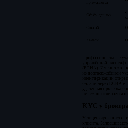
О
применяется
Ф
Объём данных
с
Способ
О
Каналы
О
Профессиональные уча
упрощённой идентифика
(ЕСИА). Именно это по
из подтверждённой учё
идентификации открыти
онлайн через ЕСИА в с
удалённая проверка оп
ничем не отличается от
KYC у брокера
У лицензированного ро
клиента. Запрашиваютс