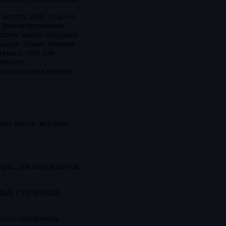
августа 2001 года «О
 и финансированию
ствие закона попадают
икация служит первым
ткрыть счёт или
живание
 организация обязана
нных шагов, которые
рес, для нерезидентов
 (МВД, ГУВМ МВД,
стота обновления