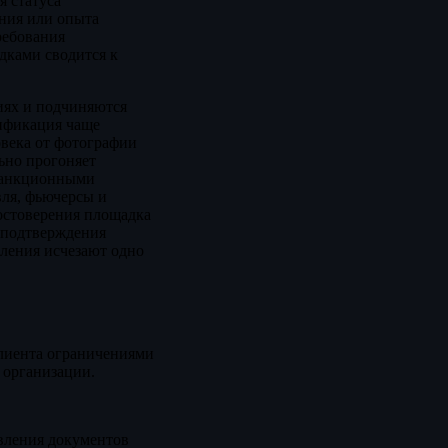
я статуса
ания или опыта
ребования
дками сводится к
иях и подчиняются
рификация чаще
ловека от фотографии
ьно прогоняет
 санкционными
вля, фьючерсы и
остоверения площадка
 подтверждения
бления исчезают одно
клиента ограничениями
 организации.
авления документов