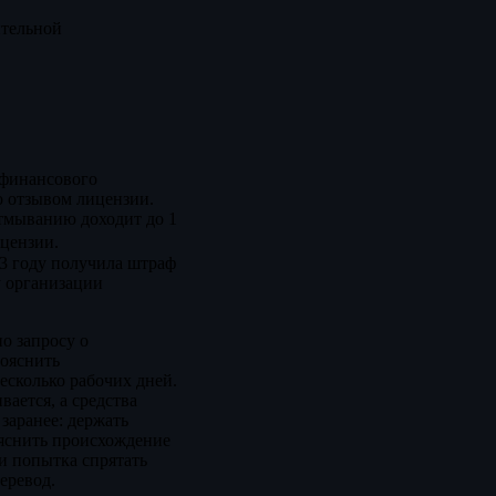
ительной
 финансового
о отзывом лицензии.
тмыванию доходит до 1
ицензии.
23 году получила штраф
у организации
о запросу о
пояснить
есколько рабочих дней.
вается, а средства
заранее: держать
ъяснить происхождение
и попытка спрятать
еревод.