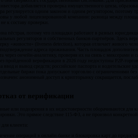
его они сверяются с государственными системами. Для присвоени
вестора добавляется проверка имущественного ценза, образов
ра регулируется одним законом и одним регулятором, поэтому т
ковы у любой лицензированной компании: разница между площа
 не к составу проверки.
ина пёстрая, потому что площадки работают в разных юрисдикц
альных регуляторов и собственных банков-партнёров. Здесь ве
рку «живости» (liveness detection), которая отличает живого че
 подтверждение адреса проживания. Часть площадок дополнител
та через ончейн-аналитику, проверяя их на связь с миксерами и
без пройденной верификации в 2026 году недоступны P2P-торго
ввод и вывод средств; российские паспорта и водительские уд
Отдельные биржи пока допускают торговлю с ограничениями без
нозначен: анонимный доступ к крипторынку сокращается, посла
 отказ от верификации
нные или подозрения в их недостоверности оборачиваются для 
ировки. Это прямое следствие 115-ФЗ, а не произвол конкретной
для клиента:
ичение операций в онлайн-банке и блокировка карт до предост