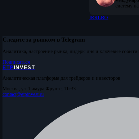
междунаро
систему на
IRR
LBO
Следите за рынком в Telegram
Аналитика, настроение рынка, лидеры дня и ключевые события
Подписаться
ETP
INVEST
Аналитическая платформа для трейдеров и инвесторов
Москва, ул. Тимура Фрунзе, 11с33
contact@etpinvest.ru