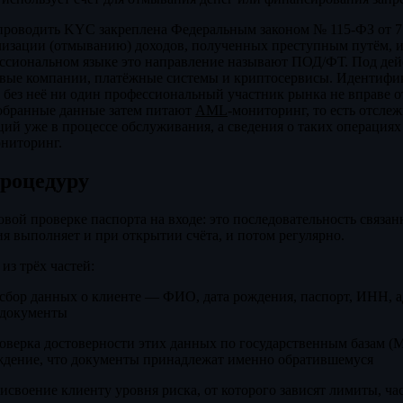
проводить KYC закреплена Федеральным законом № 115-ФЗ от 7 
лизации (отмыванию) доходов, полученных преступным путём,
ессиональном языке это направление называют ПОД/ФТ. Под дей
ховые компании, платёжные системы и криптосервисы. Идентиф
 без неё ни один профессиональный участник рынка не вправе о
обранные данные затем питают
AML
-мониторинг, то есть отсле
ий уже в процессе обслуживания, а сведения о таких операциях
ониторинг.
процедуру
овой проверке паспорта на входе: это последовательность связа
я выполняет и при открытии счёта, и потом регулярно.
из трёх частей:
сбор данных о клиенте — ФИО, дата рождения, паспорт, ИНН, ад
 документы
оверка достоверности этих данных по государственным базам
дение, что документы принадлежат именно обратившемуся
исвоение клиенту уровня риска, от которого зависят лимиты, ча