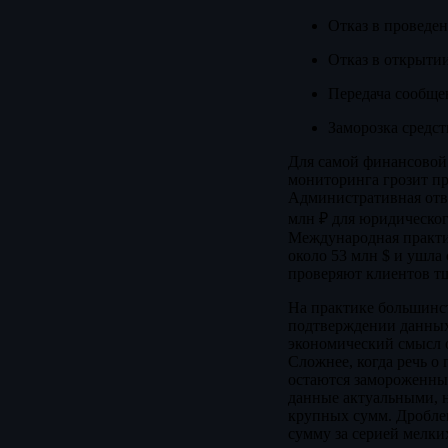
Отказ в проведе
Отказ в открыти
Передача сообще
Заморозка средст
Для самой финансовой
мониторинга грозит п
Административная отв
млн ₽ для юридическог
Международная практик
около 53 млн $ и ушла
проверяют клиентов тщ
На практике большинст
подтверждении данных
экономический смысл о
Сложнее, когда речь о 
остаются замороженным
данные актуальными, 
крупных сумм. Дроблен
сумму за серией мелки