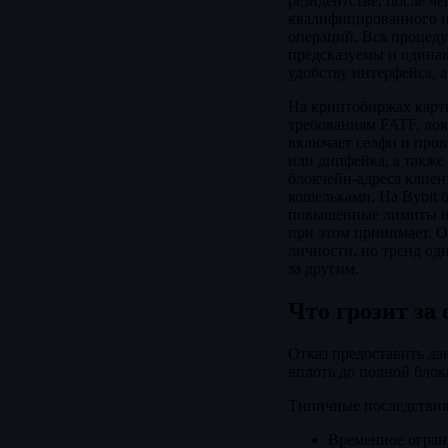
резидентстве, после ч
квалифицированного ин
операций. Вся процеду
предсказуемы и одина
удобству интерфейса, а
На криптобиржах карт
требованиям FATF, лок
включает селфи и прове
или дипфейка, а также
блокчейн-адреса клиен
кошельками. На Bybit 
повышенные лимиты на 
при этом принимает. 
личности, но тренд од
за другим.
Что грозит за
Отказ предоставить да
вплоть до полной блок
Типичные последствия 
Временное огран