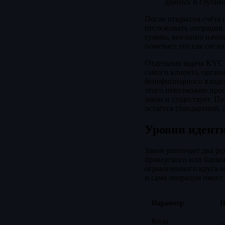
данных и глубин
После открытия счёта 
отслеживать операции
суммы, внезапно начин
помечает это как сигн
Отдельная задача KYC 
самого клиента, орган
бенефициарного владел
этого невозможно прос
закон и существует. П
остаётся стандартной, 
Уровни идент
Закон различает два р
брокерского или банко
ограниченного круга о
и сама операция имее
Параметр
П
Когда