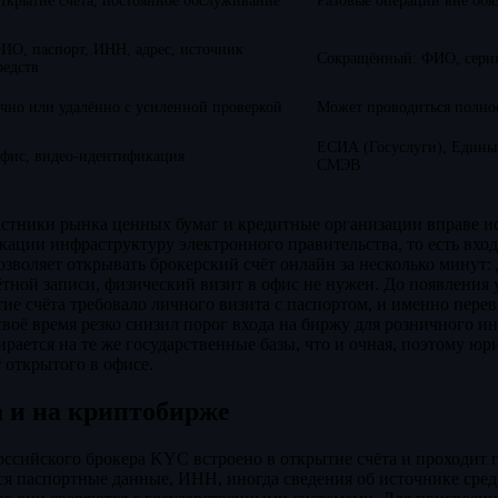
ткрытие счёта, постоянное обслуживание
Разовые операции вне обя
ИО, паспорт, ИНН, адрес, источник
Сокращённый: ФИО, серия
редств
чно или удалённо с усиленной проверкой
Может проводиться полно
ЕСИА (Госуслуги), Един
фис, видео-идентификация
СМЭВ
стники рынка ценных бумаг и кредитные организации вправе ис
ции инфраструктуру электронного правительства, то есть вход
зволяет открывать брокерский счёт онлайн за несколько минут:
тной записи, физический визит в офис не нужен. До появления
е счёта требовало личного визита с паспортом, и именно пере
воё время резко снизил порог входа на биржу для розничного и
ирается на те же государственные базы, что и очная, поэтому юр
 открытого в офисе.
 и на криптобирже
ссийского брокера KYC встроено в открытие счёта и проходит 
я паспортные данные, ИНН, иногда сведения об источнике сред