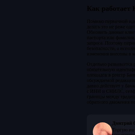
Как работает 
Помимо первичной иден
делать это не реже одн
Обновить данные клиен
паспорта или фамилии,
запроса. Поэтому пери
безопасности, а испол
изменения внесены в к
Отдельно развивается 
обязательную идентиф
площадок в реестр Бан
обсуждаемой редакции,
давно действует у бан
с ИНН и СНИЛС, селфи
границы между традиц
обратного движения по
Дмитрий 
Торгую на 