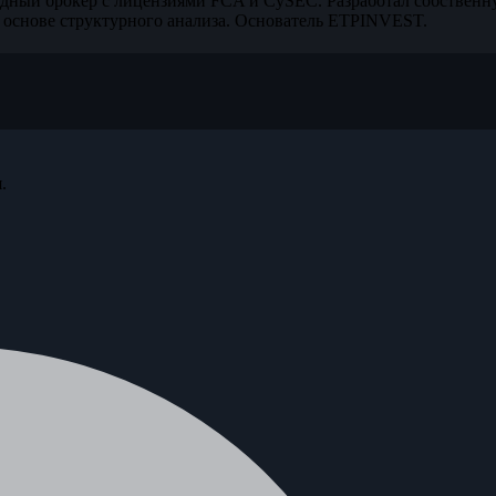
дный брокер с лицензиями FCA и CySEC. Разработал собственн
 основе структурного анализа. Основатель ETPINVEST.
.