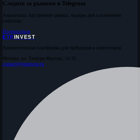
Следите за рынком в Telegram
Аналитика, настроение рынка, лидеры дня и ключевые
события.
Подписаться
ETP
INVEST
Аналитическая платформа для трейдеров и инвесторов
Москва, ул. Тимура Фрунзе, 11с33
contact@etpinvest.ru