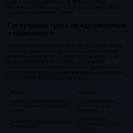
связь с закрытой информацией. Именно поэтому
расследования тянутся долго, а до приговоров доходит
лишь часть выявленных случаев.
Где проходит грань между законным
и незаконным
Главная путаница вокруг темы в том, что сделки самого
инсайдера далеко не всегда нарушение. Руководитель
компании вправе покупать и продавать её акции, если
делает это не на основе закрытых сведений и в
установленном порядке. Разница между допустимым и
запрещённым сводится к тому, чем именно мотивирована
сделка и когда принято решение о ней.
Законно
Незаконно
Сделка по заранее утверждённому плану,
Покупка или продажа на
составленному до получения закрытых
основе непубличной
сведений
информации
Передача наводки
Операции после официального раскрытия
родственнику или партнёру
информации рынку
для сделки