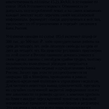
ответственность по статье 15.21 КоАП, и уголовная по
статье 185.6 Уголовного кодекса. Обязанность не
допускать злоупотреблений лежит и на самих компаниях:
каждый эмитент ведёт перечень своей инсайдерской
информации, формирует список допущенных к ней лиц,
уведомляет их об ограничениях и передаёт сведения в
Банк России.
Уголовная санкция по статье 185.6 включает штраф от
300 тыс. до 500 тыс. ₽, либо принудительные работы на
срок до четырёх лет, либо лишение свободы на срок от
двух до четырёх лет. На практике уголовных приговоров
по этой статье в России единицы: доказать умысел и
связь сделки именно с инсайдом крайне трудно, поэтому
большинство выявленных эпизодов завершается
административными мерами и предписаниями Банка
России. Запрет при этом не распространяется на
операции ЦБ и Минфина, проводимые в рамках
денежно-кредитной политики и управления госдолгом.
Для частного инвестора вывод практический: торговать
на случайно полученной закрытой информации опасно
вне зависимости от размера сделки, а заметная прибыль
на бумаге аккурат перед крупной новостью с высокой
вероятностью привлечёт внимание биржи и регулятора.
Это касается и тех, кто всего лишь воспользовался