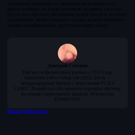
«надёжной наводкой» от знакомого из компании: по
закону отвечает не только источник сведений, но и тот,
кто на них торговал. Безопасная линия проста и не имеет
исключений: любое решение о сделке должно опираться
только на информацию, доступную всему рынку.
Дмитрий Семенов
Торгую на финансовых рынках с 2012 года.
Аналитик FxPro Group Ltd (2012–2014) —
международный брокер с лицензиями FCA и
CySEC. Разработал собственную торговую систему
на основе структурного анализа. Основатель
ETPINVEST.
Инсайдер
Интрадей