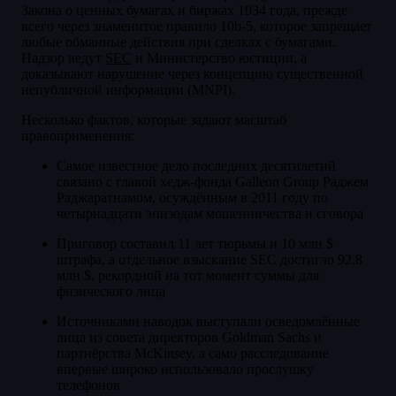
Закона о ценных бумагах и биржах 1934 года, прежде
всего через знаменитое правило 10b-5, которое запрещает
любые обманные действия при сделках с бумагами.
Надзор ведут
SEC
и Министерство юстиции, а
доказывают нарушение через концепцию существенной
непубличной информации (MNPI).
Несколько фактов, которые задают масштаб
правоприменения:
Самое известное дело последних десятилетий
связано с главой хедж-фонда Galleon Group Раджем
Раджаратнамом, осуждённым в 2011 году по
четырнадцати эпизодам мошенничества и сговора
Приговор составил 11 лет тюрьмы и 10 млн $
штрафа, а отдельное взыскание SEC достигло 92,8
млн $, рекордной на тот момент суммы для
физического лица
Источниками наводок выступали осведомлённые
лица из совета директоров Goldman Sachs и
партнёрства McKinsey, а само расследование
впервые широко использовало прослушку
телефонов