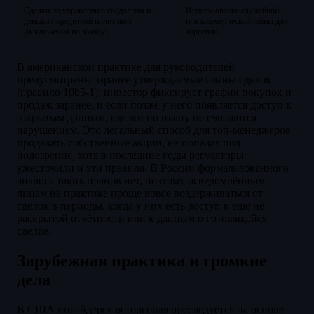
Сделки по управлению госдолгом и
Использование служебной
денежно-кредитной политикой
или коммерческой тайны для
(исключения по закону)
торговли
В американской практике для руководителей
предусмотрены заранее утверждаемые планы сделок
(правило 10b5-1): инвестор фиксирует график покупок и
продаж заранее, и если позже у него появляется доступ к
закрытым данным, сделки по плану не считаются
нарушением. Это легальный способ для топ-менеджеров
продавать собственные акции, не попадая под
подозрение, хотя в последние годы регуляторы
ужесточили и эти правила. В России формализованного
аналога таких планов нет, поэтому осведомлённым
лицам на практике проще вовсе воздерживаться от
сделок в периоды, когда у них есть доступ к ещё не
раскрытой отчётности или к данным о готовящейся
сделке.
Зарубежная практика и громкие
дела
В США инсайдерская торговля преследуется на основе