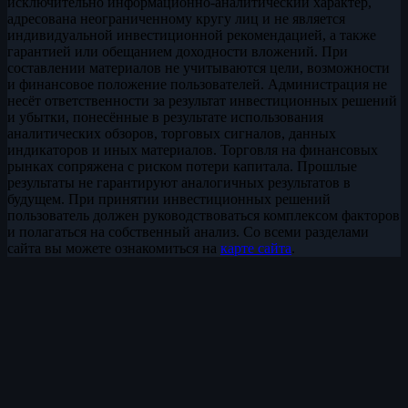
исключительно информационно-аналитический характер,
адресована неограниченному кругу лиц и не является
индивидуальной инвестиционной рекомендацией, а также
гарантией или обещанием доходности вложений. При
составлении материалов не учитываются цели, возможности
и финансовое положение пользователей. Администрация не
несёт ответственности за результат инвестиционных решений
и убытки, понесённые в результате использования
аналитических обзоров, торговых сигналов, данных
индикаторов и иных материалов. Торговля на финансовых
рынках сопряжена с риском потери капитала. Прошлые
результаты не гарантируют аналогичных результатов в
будущем. При принятии инвестиционных решений
пользователь должен руководствоваться комплексом факторов
и полагаться на собственный анализ. Со всеми разделами
сайта вы можете ознакомиться на
карте сайта
.