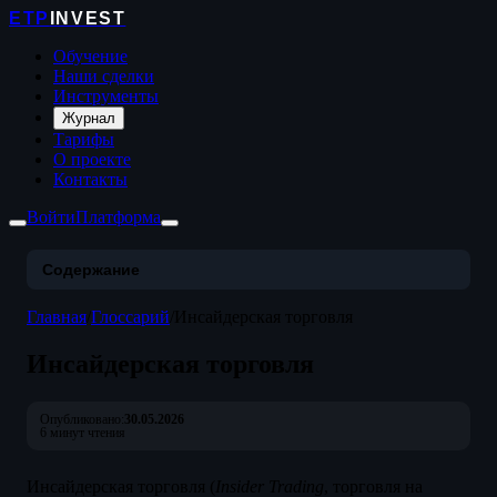
ETP
INVEST
Обучение
Наши сделки
Инструменты
Журнал
Тарифы
О проекте
Контакты
Войти
Платформа
Содержание
Главная
/
Глоссарий
/
Инсайдерская торговля
Инсайдерская торговля
Опубликовано:
30.05.2026
6 минут чтения
Инсайдерская торговля (
Insider Trading
, торговля на