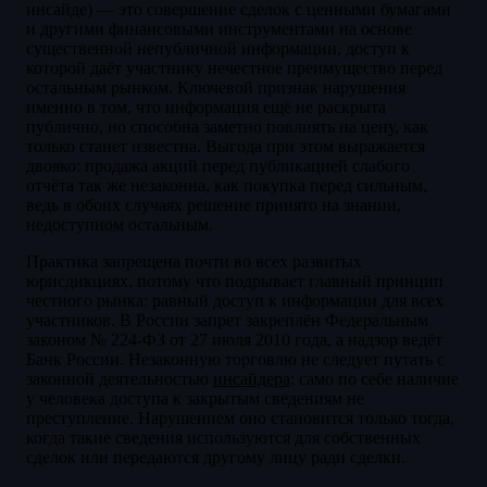
инсайде) — это совершение сделок с ценными бумагами
и другими финансовыми инструментами на основе
существенной непубличной информации, доступ к
которой даёт участнику нечестное преимущество перед
остальным рынком. Ключевой признак нарушения
именно в том, что информация ещё не раскрыта
публично, но способна заметно повлиять на цену, как
только станет известна. Выгода при этом выражается
двояко: продажа акций перед публикацией слабого
отчёта так же незаконна, как покупка перед сильным,
ведь в обоих случаях решение принято на знании,
недоступном остальным.
Практика запрещена почти во всех развитых
юрисдикциях, потому что подрывает главный принцип
честного рынка: равный доступ к информации для всех
участников. В России запрет закреплён Федеральным
законом № 224-ФЗ от 27 июля 2010 года, а надзор ведёт
Банк России. Незаконную торговлю не следует путать с
законной деятельностью
инсайдера
: само по себе наличие
у человека доступа к закрытым сведениям не
преступление. Нарушением оно становится только тогда,
когда такие сведения используются для собственных
сделок или передаются другому лицу ради сделки.