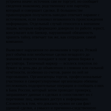
устроена иначе: источник сам не торгует, но сообщает
сведения знакомому, родственнику или партнёру,
который и совершает сделки. В большинстве
правопорядков получатель наводки отвечает наравне с
источником, если понимал незаконность происхождения
информации. Отдельный случай относится к внешним
лицам, которым информацию доверили по работе: юрист,
консультант или банкир, нарушивший обязанность
хранить тайну, отвечает так же, как сотрудник самой
компании.
Выявляют нарушения по аномалиям в торгах. Резкий
рост объёма или необычные сделки незадолго до
значимой новости попадают в поле зрения биржи и
регулятора. Типичный маркер — всплеск покупок по
бумаге за день-два до объявления о слиянии или сильной
отчётности, особенно со счетов, ранее по ней не
торговавших. Организаторы торгов, профессиональные
участники и саморегулируемые организации обязаны
отслеживать подозрительные операции и сообщать о них
в Банк России, который затем проводит проверку,
запрашивает данные о сделках и сопоставляет их с
перечнями лиц, имевших доступ к информации.
Сложность в том, что доказать нужно не сам факт
удачной сделки, а умысел и причинно-следственную