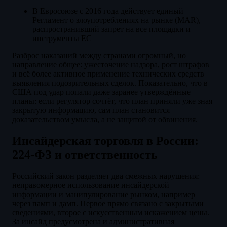
В Евросоюзе с 2016 года действует единый
Регламент о злоупотреблениях на рынке (MAR),
распространивший запрет на все площадки и
инструменты ЕС
Разброс наказаний между странами огромный, но
направление общее: ужесточение надзора, рост штрафов
и всё более активное применение технических средств
выявления подозрительных сделок. Показательно, что в
США под удар попали даже заранее утверждённые
планы: если регулятор сочтёт, что план приняли уже зная
закрытую информацию, сам план становится
доказательством умысла, а не защитой от обвинения.
Инсайдерская торговля в России:
224-ФЗ и ответственность
Российский закон разделяет два смежных нарушения:
неправомерное использование инсайдерской
информации и
манипулирование рынком
, например
через памп и дамп. Первое прямо связано с закрытыми
сведениями, второе с искусственным искажением цены.
За инсайд предусмотрена и административная