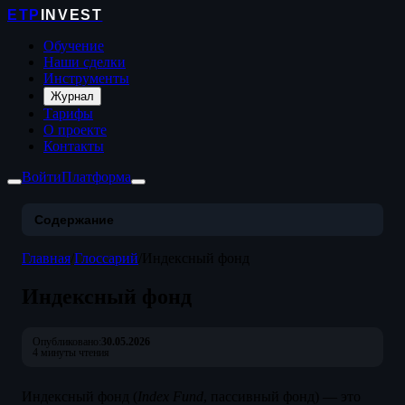
ETP
INVEST
Обучение
Наши сделки
Инструменты
Журнал
Тарифы
О проекте
Контакты
Войти
Платформа
Содержание
Главная
/
Глоссарий
/
Индексный фонд
Индексный фонд
Опубликовано:
30.05.2026
4 минуты чтения
Индексный фонд (
Index Fund
, пассивный фонд) — это