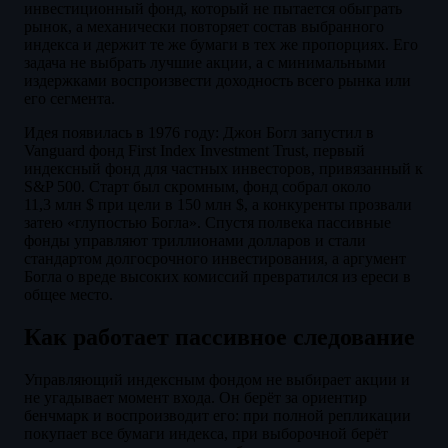
инвестиционный фонд, который не пытается обыграть
рынок, а механически повторяет состав выбранного
индекса и держит те же бумаги в тех же пропорциях. Его
задача не выбрать лучшие акции, а с минимальными
издержками воспроизвести доходность всего рынка или
его сегмента.
Идея появилась в 1976 году: Джон Богл запустил в
Vanguard фонд First Index Investment Trust, первый
индексный фонд для частных инвесторов, привязанный к
S&P 500. Старт был скромным, фонд собрал около
11,3 млн $ при цели в 150 млн $, а конкуренты прозвали
затею «глупостью Богла». Спустя полвека пассивные
фонды управляют триллионами долларов и стали
стандартом долгосрочного инвестирования, а аргумент
Богла о вреде высоких комиссий превратился из ереси в
общее место.
Как работает пассивное следование
Управляющий индексным фондом не выбирает акции и
не угадывает момент входа. Он берёт за ориентир
бенчмарк и воспроизводит его: при полной репликации
покупает все бумаги индекса, при выборочной берёт