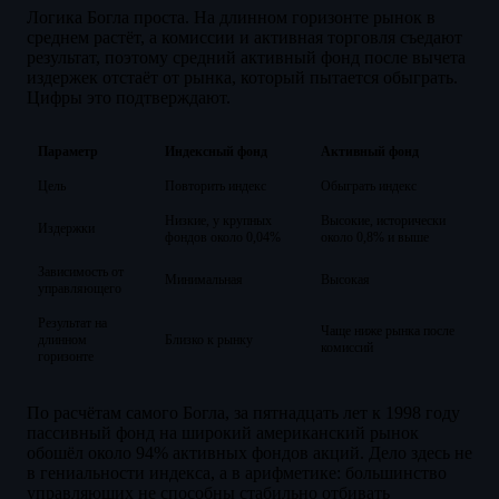
Логика Богла проста. На длинном горизонте рынок в
среднем растёт, а комиссии и активная торговля съедают
результат, поэтому средний активный фонд после вычета
издержек отстаёт от рынка, который пытается обыграть.
Цифры это подтверждают.
Параметр
Индексный фонд
Активный фонд
Цель
Повторить индекс
Обыграть индекс
Низкие, у крупных
Высокие, исторически
Издержки
фондов около 0,04%
около 0,8% и выше
Зависимость от
Минимальная
Высокая
управляющего
Результат на
Чаще ниже рынка после
длинном
Близко к рынку
комиссий
горизонте
По расчётам самого Богла, за пятнадцать лет к 1998 году
пассивный фонд на широкий американский рынок
обошёл около 94% активных фондов акций. Дело здесь не
в гениальности индекса, а в арифметике: большинство
управляющих не способны стабильно отбивать