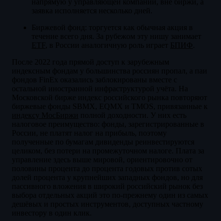
напрямую у управляющей компании, вне биржи, а
заявка исполняется несколько дней.
Биржевой фонд: торгуется как обычная акция в
течение всего дня. За рубежом эту нишу занимает
ETF
, в России аналогичную роль играет
БПИФ
.
После 2022 года прямой доступ к зарубежным
индексным фондам у большинства россиян пропал, а паи
фондов FinEx оказались заблокированы вместе с
остальной иностранной инфраструктурой учёта. На
Московской бирже индекс российского рынка повторяют
биржевые фонды SBMX, EQMX и TMOS, привязанные к
индексу МосБиржи
полной доходности. У них есть
налоговое преимущество: фонды, зарегистрированные в
России, не платят налог на прибыль, поэтому
полученные по бумагам дивиденды реинвестируются
целиком, без потери на промежуточном налоге. Плата за
управление здесь выше мировой, ориентировочно от
половины процента до процента годовых против сотых
долей процента у крупнейших западных фондов, но для
пассивного вложения в широкий российский рынок без
выбора отдельных акций это по-прежнему один из самых
дешёвых и простых инструментов, доступных частному
инвестору в один клик.