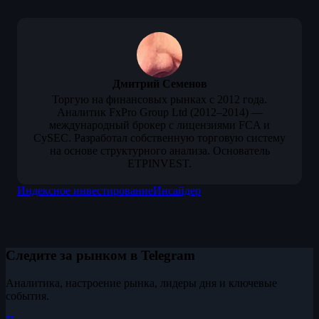
Дмитрий Семенов
Торгую на финансовых рынках с 2012 года.
Аналитик FxPro Group Ltd (2012–2014) —
международный брокер с лицензиями FCA и
CySEC. Разработал собственную торговую систему
на основе структурного анализа. Основатель
ETPINVEST.
Индексное инвестирование
Инсайдер
Следите за рынком в Telegram
Аналитика, настроение рынка, лидеры дня и ключевые
события.