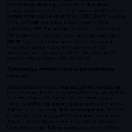
снижение на
0,03%
, торгуясь около
2738 пунктов
.
Официальный курс USD на 7 апреля составил
₽78,73 за
доллар
, тогда как рыночный курс USDRUB в тот же день
достигал
₽79,06 за доллар
. К концу недели рубль
укрепился до
₽77,8 за доллар
к 9 апреля — ниже уровня
₽78 впервые с 5 марта 2026 года. Евро торговался около
₽90,88
. Укрепление объясняется ростом экспортной
выручки на фоне высоких нефтяных цен: Россия
зарабатывает на экспорте нефти больше, чем в любой
момент с начала украинского конфликта.
Дивиденды, отчётности и корпоративные
события
Дивидендный поток стал главным драйвером отдельных
бумаг. Fix Price (FIXR) показала
+5,29%
4 апреля,
+8,97%
7 апреля и более
+6%
6 апреля после рекомендации
дивидендов
₽0,11 на акцию
с дивидендной доходностью
16,9%
и выплатой около
98% чистой прибыли
. ЭсЭфАй
рекомендовал дивиденды
₽172 на акцию
с доходностью
19,5%
— акции выросли на
4–5%
. Совет директоров
Ozon рекомендовал
₽70 на акцию
(доходность
1,6%
) при