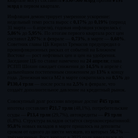
квартале могут составить
₽350–500 млрд
против
₽191
млрд
в первом квартале.
Инфляция демонстрирует умеренное ускорение:
недельный темп роста вырос с
0,17%
до
0,19%
(период
31 марта — 6 апреля), годовая инфляция ускорилась с
5,86%
до
5,95%
. По итогам первого квартала рост цен
составил
2,97%
: в феврале —
0,73%
, в марте —
0,60%
.
Советник главы ЦБ Кирилл Тремасов предупредил о
проинфляционных рисках от событий на Ближнем
Востоке — рост нефтяных цен и цен на удобрения.
Заседание ЦБ по ставке намечено на
24 апреля
; глава
РСПП Шохин ожидает снижения до
14,5%
в апреле с
дальнейшим постепенным снижением до
13%
к концу
года. Денежная масса М2 в марте сократилась на
0,5%
до
₽130,4 трлн
— после роста на
2,5%
в феврале, что
создаёт дополнительное давление на кредитный рынок.
Совокупный долг россиян впервые достиг
₽45 трлн
:
ипотека составляет
₽21,7 трлн
(48,1%), потребительские
ссуды —
₽13,4 трлн
(29,7%), автокредиты —
₽3 трлн
(6,8%). Структура вкладов остаётся сверхконсервативной:
95,8%
новых вкладов в марте пришлось на депозиты
сроком от одного до шести месяцев, из которых
56,7%
—
трёхмесячные. Рост зарплат в 2025 году замедлился до