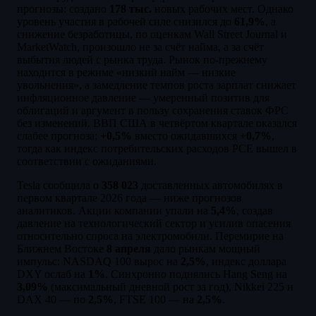
прогнозы: создано
178 тыс.
новых рабочих мест. Однако
уровень участия в рабочей силе снизился до
61,9%
, а
снижение безработицы, по оценкам Wall Street Journal и
MarketWatch, произошло не за счёт найма, а за счёт
выбытия людей с рынка труда. Рынок по-прежнему
находится в режиме «низкий найм — низкие
увольнения», а замедление темпов роста зарплат снижает
инфляционное давление — умеренный позитив для
облигаций и аргумент в пользу сохранения ставок ФРС
без изменений. ВВП США в четвёртом квартале оказался
слабее прогноза:
+0,5%
вместо ожидавшихся
+0,7%
,
тогда как индекс потребительских расходов PCE вышел в
соответствии с ожиданиями.
Tesla сообщила о
358 023
доставленных автомобилях в
первом квартале 2026 года — ниже прогнозов
аналитиков. Акции компании упали на
5,4%
, создав
давление на технологический сектор и усилив опасения
относительно спроса на электромобили. Перемирие на
Ближнем Востоке
8 апреля
дало рынкам мощный
импульс: NASDAQ 100 вырос на
2,5%
, индекс доллара
DXY ослаб на
1%
. Синхронно поднялись Hang Seng на
3,09%
(максимальный дневной рост за год), Nikkei 225 и
DAX 40 — по
2,5%
, FTSE 100 — на
2,5%
.