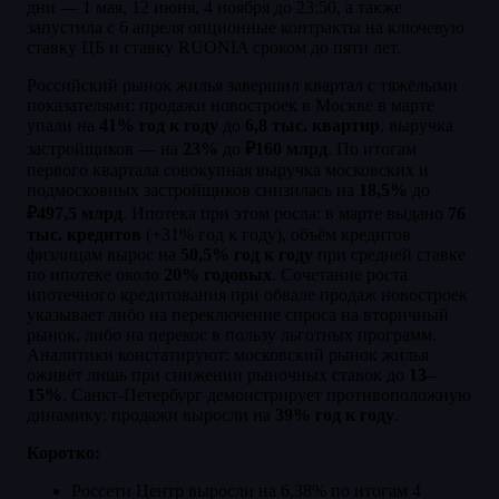
дни — 1 мая, 12 июня, 4 ноября до 23:50, а также
запустила с 6 апреля опционные контракты на ключевую
ставку ЦБ и ставку RUONIA сроком до пяти лет.
Российский рынок жилья завершил квартал с тяжёлыми
показателями: продажи новостроек в Москве в марте
упали на
41% год к году
до
6,8 тыс. квартир
, выручка
застройщиков — на
23%
до
₽160 млрд
. По итогам
первого квартала совокупная выручка московских и
подмосковных застройщиков снизилась на
18,5%
до
₽497,5 млрд
. Ипотека при этом росла: в марте выдано
76
тыс. кредитов
(+31% год к году), объём кредитов
физлицам вырос на
50,5% год к году
при средней ставке
по ипотеке около
20% годовых
. Сочетание роста
ипотечного кредитования при обвале продаж новостроек
указывает либо на переключение спроса на вторичный
рынок, либо на перекос в пользу льготных программ.
Аналитики констатируют: московский рынок жилья
оживёт лишь при снижении рыночных ставок до
13–
15%
. Санкт-Петербург демонстрирует противоположную
динамику: продажи выросли на
39% год к году
.
Коротко:
Россети Центр выросли на 6,38% по итогам 4