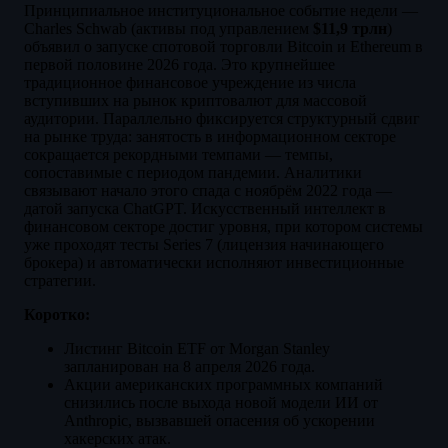
Принципиальное институциональное событие недели —
Charles Schwab (активы под управлением
$11,9 трлн
)
объявил о запуске спотовой торговли Bitcoin и Ethereum в
первой половине 2026 года. Это крупнейшее
традиционное финансовое учреждение из числа
вступивших на рынок криптовалют для массовой
аудитории. Параллельно фиксируется структурный сдвиг
на рынке труда: занятость в информационном секторе
сокращается рекордными темпами — темпы,
сопоставимые с периодом пандемии. Аналитики
связывают начало этого спада с ноябрём 2022 года —
датой запуска ChatGPT. Искусственный интеллект в
финансовом секторе достиг уровня, при котором системы
уже проходят тесты Series 7 (лицензия начинающего
брокера) и автоматически исполняют инвестиционные
стратегии.
Коротко:
Листинг Bitcoin ETF от Morgan Stanley
запланирован на 8 апреля 2026 года.
Акции американских программных компаний
снизились после выхода новой модели ИИ от
Anthropic, вызвавшей опасения об ускорении
хакерских атак.