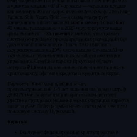
северокорейские IT-специалисты около 7 лет внедряются
в криптокомпании и DeFi-проекты — через них прошли
как минимум 40 платформ, включая SushiSwap, Thorchain,
Fantom, Shib, Yearn, Floki, — а схема генерирует
конвертацию в фиат около
$1 млн в месяц
. Только
6 из
41
токена, размещённого в 2025 году, торгуются выше
цены листинга —
35 токенов
в минусе, что отражает
системную проблему преждевременных размещений без
достаточной ликвидности. Токен TAO (Bittensor)
скорректировался на
20%
после выхода Covenant AI из
экосистемы с обвинениями в скрытой централизации
управления. Семейная пара из Иркутской области
потеряла
₽1,6 млн
на мошеннических «инвестициях» в
криптовалюту, оформив кредиты и кредитные карты.
Парламент Камбоджи одобрил закон,
предусматривающий 2–5 лет лишения свободы и штраф
до
$125 тыс.
за организацию крипто-скам-центров;
участие в групповых мошеннических операциях карается
вдвое строже. Tether разрабатывает децентрализованную
поисковую систему Hypersearch.
Коротко:
Венчурное финансирование криптопроектов в