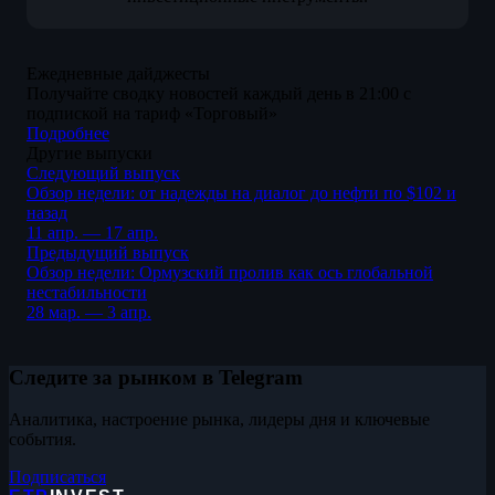
Ежедневные дайджесты
Получайте сводку новостей каждый день в 21:00 с
подпиской на тариф «Торговый»
Подробнее
Другие выпуски
Следующий выпуск
Обзор недели: от надежды на диалог до нефти по $102 и
назад
11 апр. — 17 апр.
Предыдущий выпуск
Обзор недели: Ормузский пролив как ось глобальной
нестабильности
28 мар. — 3 апр.
Следите за рынком в Telegram
Аналитика, настроение рынка, лидеры дня и ключевые
события.
Подписаться