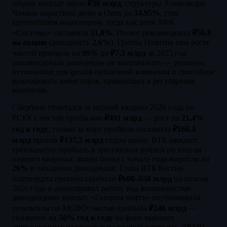
объёме выплат около
₽30 млрд
; структуры Александра
Чачавы нарастили долю в Ozon до
34,95%
, став
крупнейшим акционером, тогда как доля АФК
«Системы» составила
31,8%
. Полюс рекомендовал
₽56,8
на акцию
(доходность
2,6%
). Группа Позитив при росте
чистой прибыли на
99%
до
₽7,3 млрд
за 2025 год
рекомендовала дивиденды не выплачивать — решение,
нетипичное для зрелой публичной компании и способное
разочаровать инвесторов, привыкших к регулярным
выплатам.
Сбербанк отчитался за первый квартал 2026 года по
РСБУ с чистой прибылью
₽491 млрд
— рост на
21,4%
год к году
; только за март прибыль составила
₽166,4
млрд
против
₽137,2 млрд
годом ранее. ВТБ ожидает
трёхзначную прибыль в триллионах рублей по итогам
первого квартала; акции банка с начала года выросли на
26%
в ожидании дивидендов. Глава ВТБ Костин
подтвердил прогноз прибыли
₽600–650 млрд
по итогам
2026 года и анонсировал работу над возможностью
дивидендных выплат. «Газпром нефть» опубликовала
результаты по МСФО: чистая прибыль
₽246 млрд
—
снижение на
50% год к году
на фоне высоких
операционных издержек и налоговой нагрузки. ДВМП