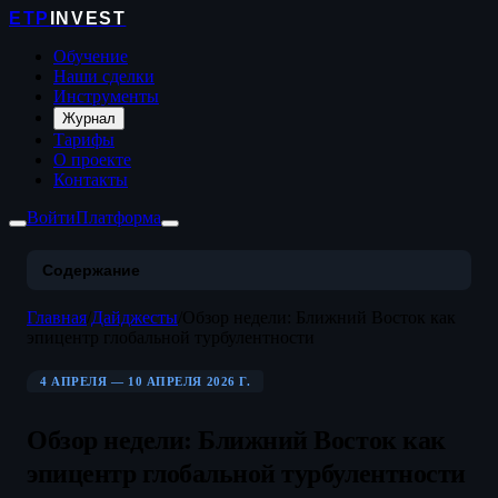
ETP
INVEST
Обучение
Наши сделки
Инструменты
Журнал
Тарифы
О проекте
Контакты
Войти
Платформа
Содержание
Главная
/
Дайджесты
/
Обзор недели: Ближний Восток как
эпицентр глобальной турбулентности
4 АПРЕЛЯ — 10 АПРЕЛЯ 2026 Г.
Обзор недели: Ближний Восток как
эпицентр глобальной турбулентности