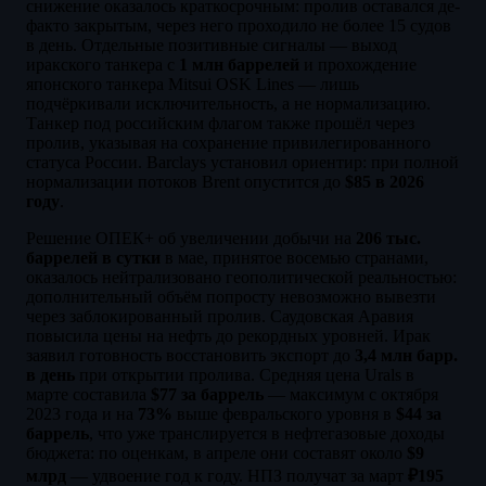
снижение оказалось краткосрочным: пролив оставался де-
факто закрытым, через него проходило не более 15 судов
в день. Отдельные позитивные сигналы — выход
иракского танкера с
1 млн баррелей
и прохождение
японского танкера Mitsui OSK Lines — лишь
подчёркивали исключительность, а не нормализацию.
Танкер под российским флагом также прошёл через
пролив, указывая на сохранение привилегированного
статуса России. Barclays установил ориентир: при полной
нормализации потоков Brent опустится до
$85 в 2026
году
.
Решение ОПЕК+ об увеличении добычи на
206 тыс.
баррелей в сутки
в мае, принятое восемью странами,
оказалось нейтрализовано геополитической реальностью:
дополнительный объём попросту невозможно вывезти
через заблокированный пролив. Саудовская Аравия
повысила цены на нефть до рекордных уровней. Ирак
заявил готовность восстановить экспорт до
3,4 млн барр.
в день
при открытии пролива. Средняя цена Urals в
марте составила
$77 за баррель
— максимум с октября
2023 года и на
73%
выше февральского уровня в
$44 за
баррель
, что уже транслируется в нефтегазовые доходы
бюджета: по оценкам, в апреле они составят около
$9
млрд
— удвоение год к году. НПЗ получат за март
₽195