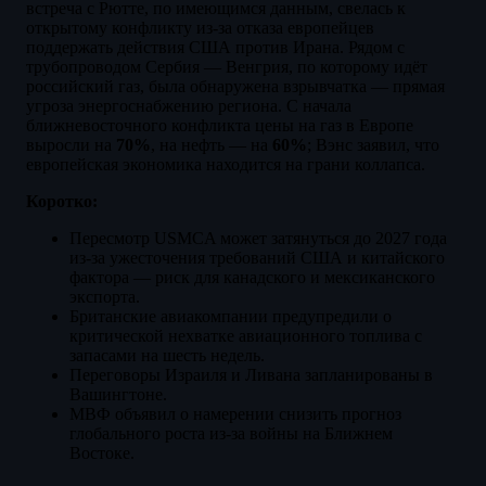
встреча с Рютте, по имеющимся данным, свелась к
открытому конфликту из-за отказа европейцев
поддержать действия США против Ирана. Рядом с
трубопроводом Сербия — Венгрия, по которому идёт
российский газ, была обнаружена взрывчатка — прямая
угроза энергоснабжению региона. С начала
ближневосточного конфликта цены на газ в Европе
выросли на
70%
, на нефть — на
60%
; Вэнс заявил, что
европейская экономика находится на грани коллапса.
Коротко:
Пересмотр USMCA может затянуться до 2027 года
из-за ужесточения требований США и китайского
фактора — риск для канадского и мексиканского
экспорта.
Британские авиакомпании предупредили о
критической нехватке авиационного топлива с
запасами на шесть недель.
Переговоры Израиля и Ливана запланированы в
Вашингтоне.
МВФ объявил о намерении снизить прогноз
глобального роста из-за войны на Ближнем
Востоке.