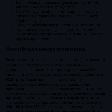
Газпромбанк предложил первый расчётный счёт
для бизнеса в формате тест-драйва.
ZARUB запустил физические карты для оплаты
зарубежных подписок (ChatGPT, Patreon, Claude,
Apple, Google).
Telegram заблокирован в России к 10 апреля: 100%
запросов к мессенджеру — неудачные; за месяц
ежедневная аудитория сократилась на 10%, среднее
время в приложении — на 23%.
Российская макроэкономика
Бюджетная картина первого квартала выглядит тревожно
формально, но объяснимо структурно: дефицит
федерального бюджета за январь–март составил
₽4,6
трлн
— на
20%
больше планового годового дефицита в
₽3,8 трлн
. Аналитики, впрочем, указывают на
закономерность: в первом квартале традиционно
происходит авансирование расходов по госконтрактам и
трансфертам регионам, тогда как налоговые поступления
приходят с лагом. Апрель ожидается профицитным за
счёт сезонных налоговых поступлений, а при цене Brent
$90–105
и Urals
$75–90
нефтегазовые доходы во втором