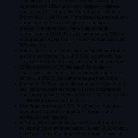
первом квартале 2026 года составило $5 млрд —
снижение на 16% год к году; лидеры — рынки
прогнозов ($1,7 млрд): Kalshi привлекла $1 млрд,
Polymarket — $600 млн. Платёжные криптопроекты
привлекли $735 млн VC-финансирования.
Solana Foundation представила фреймворк
безопасности STRIDE, сеть реагирования SIRN и
набор Solana Agent Skills — более 60 навыков для
ИИ-агентов.
Polymarket готовит собственный залоговый токен,
полностью обеспеченный USDC в соотношении
1:1, и масштабное инфраструктурное обновление.
Circle запустила CPN Managed Payments —
платформу для банков, позволяющую проводить
расчёты в USDC без хранения криптоактивов.
Блокчейн TON ускорил формирование блоков в 6
раз, скорость сети выросла в 10 раз; следующий
этап программы MTONGA (Make TON Great Again)
— снижение комиссий в 6 раз.
Швейцарские банки UBS, PostFinance, Sygnum и
другие тестируют стейблкоин с привязкой к
швейцарскому франку.
Bitcoin Depot раскрыла кражу $3,7 млн (50,9 BTC)
из корпоративных кошельков; с начала 2026 года в
США прекратили работу 666 криптобанкоматов.