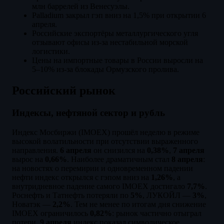
млн баррелей из Венесуэлы.
Palladium закрыл гэп вниз на 1,5% при открытии 6
апреля.
Российские экспортёры металлургического угля
отзывают офисы из-за нестабильной морской
логистики.
Цены на импортные товары в России выросли на
5–10% из-за блокады Ормузского пролива.
Российский рынок
Индексы, нефтяной сектор и рубль
Индекс Мосбиржи (IMOEX) прошёл неделю в режиме
высокой волатильности при отсутствии выраженного
направления.
6 апреля
он снизился на
0,38%
,
7 апреля
вырос на
0,66%
. Наиболее драматичным стал
8 апреля
:
на новостях о перемирии и одновременном падении
нефти индекс открылся с гэпом вниз на
1,26%
, а
внутридневное падение самого IMOEX достигало
7,7%
.
Роснефть и Татнефть потеряли по
5%
, ЛУКОЙЛ —
3%
,
Новатэк —
2,2%
. Тем не менее по итогам дня снижение
IMOEX ограничилось
0,82%
: рынок частично отыграл
потери.
9 апреля
индекс показал символическое