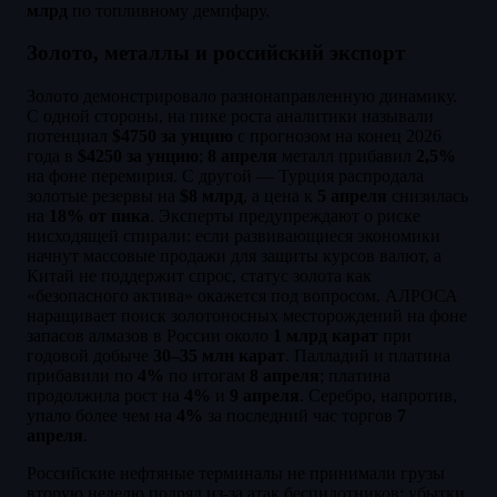
млрд
по топливному демпфару.
Золото, металлы и российский экспорт
Золото демонстрировало разнонаправленную динамику.
С одной стороны, на пике роста аналитики называли
потенциал
$4750 за унцию
с прогнозом на конец 2026
года в
$4250 за унцию
;
8 апреля
металл прибавил
2,5%
на фоне перемирия. С другой — Турция распродала
золотые резервы на
$8 млрд
, а цена к
5 апреля
снизилась
на
18% от пика
. Эксперты предупреждают о риске
нисходящей спирали: если развивающиеся экономики
начнут массовые продажи для защиты курсов валют, а
Китай не поддержит спрос, статус золота как
«безопасного актива» окажется под вопросом. АЛРОСА
наращивает поиск золотоносных месторождений на фоне
запасов алмазов в России около
1 млрд карат
при
годовой добыче
30–35 млн карат
. Палладий и платина
прибавили по
4%
по итогам
8 апреля
; платина
продолжила рост на
4%
и
9 апреля
. Серебро, напротив,
упало более чем на
4%
за последний час торгов
7
апреля
.
Российские нефтяные терминалы не принимали грузы
вторую неделю подряд из-за атак беспилотников; убытки