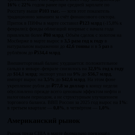
16%
с
22%
годом ранее при средней зарплате по
Росстату выше
₽103 тыс.
— хотя этот показатель
традиционно завышен за счёт финансового сектора.
Приток в ПИФы в марте составил
₽123 млрд
(-15,8% к
февралю); фонды облигаций впервые с начала года
привлекли более
₽80 млрд
. Объём сделок с золотом на
Мосбирже в марте вырос в
3,5 раза год к году
в
натуральном выражении до
42,6 тонны
и в
5 раз
в
рублёвом до
₽534,4 млрд
.
Внешнеторговый баланс ухудшается: положительное
сальдо в январе–феврале снизилось на
32,9% год к году
до
$14,1 млрд
; экспорт упал на
9%
до
$56,7 млрд
,
импорт вырос на
3,5%
до
$42,6 млрд
. На этом фоне
укрепление рубля до
₽77,8 за доллар
к концу недели
обусловлено прежде всего ценовым эффектом нефти и
налоговым периодом, а не структурным улучшением
торгового баланса. ВВП России за 2025 год вырос на
1%
:
в третьем квартале —
0,8%
, в четвёртом —
1,0%
.
Американский рынок
Рынок труда США в марте формально превзошёл