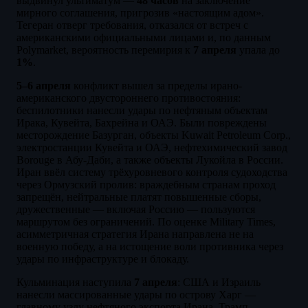
выдвинул ультиматум —
48 часов
на заключение
мирного соглашения, пригрозив «настоящим адом».
Тегеран отверг требования, отказался от встреч с
американскими официальными лицами и, по данным
Polymarket, вероятность перемирия к
7 апреля
упала до
1%
.
5–6 апреля
конфликт вышел за пределы ирано-
американского двустороннего противостояния:
беспилотники нанесли удары по нефтяным объектам
Ирака, Кувейта, Бахрейна и ОАЭ. Были повреждены
месторождение Базурган, объекты Kuwait Petroleum Corp.,
электростанции Кувейта и ОАЭ, нефтехимический завод
Borouge в Абу-Даби, а также объекты Лукойла в России.
Иран ввёл систему трёхуровневого контроля судоходства
через Ормузский пролив: враждебным странам проход
запрещён, нейтральные платят повышенные сборы,
дружественные — включая Россию — пользуются
маршрутом без ограничений. По оценке Military Times,
асимметричная стратегия Ирана направлена не на
военную победу, а на истощение воли противника через
удары по инфраструктуре и блокаду.
Кульминация наступила
7 апреля
: США и Израиль
нанесли массированные удары по острову Харг —
главному узлу нефтяного экспорта Ирана. Трамп