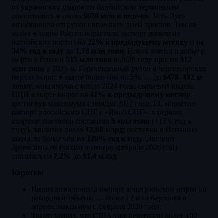
от украинских ударов по балтийским терминалам
оценивались в около
$970 млн в неделю
. Усть-Луга
возобновила отгрузки после пяти дней простоя. Тем не
менее в марте Россия нарастила экспорт дизеля из
балтийских портов на
22% к предыдущему месяцу
и на
34% год к году
до
1,78 млн тонн
. Новак заявил о добыче
нефти в России
515 млн тонн
в 2026 году против
512
млн тонн
в 2025-м. Горячекатаный рулон в черноморских
портах вырос в марте более чем на
5%
— до
$478–492 за
тонну
, максимума с конца 2024 года; сырьевой индекс
ЦЦИ в марте вырос на
41% к предыдущему месяцу
,
достигнув максимума с ноября 2022 года. ЕС нарастил
импорт российского СПГ с «Ямал СПГ»: в первом
квартале поставки составили
5 млн тонн
(+17% год к
году), заплатив около
€2,88 млрд
; поставки в Испанию
выросли более чем на
120% год к году
. Экспорт
древесины из России в январе–феврале 2026 года
снизился на
7,2%
до
$1,4 млрд
.
Коротко:
Индия возобновила импорт венесуэльской нефти на
рекордные объёмы — более 12 млн баррелей в
апреле, максимум с февраля 2020 года.
Трамп заявил, что США уже перегнали более 100