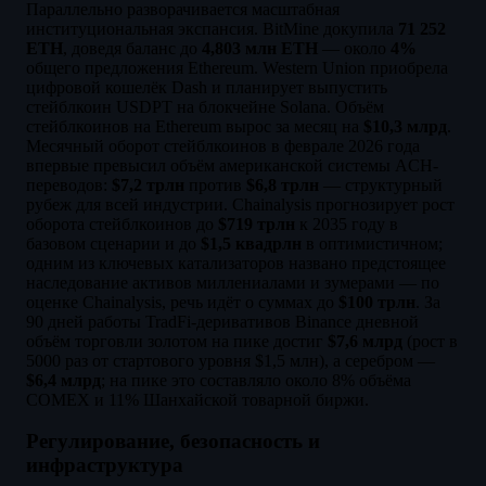
Параллельно разворачивается масштабная
институциональная экспансия. BitMine докупила
71 252
ETH
, доведя баланс до
4,803 млн ETH
— около
4%
общего предложения Ethereum. Western Union приобрела
цифровой кошелёк Dash и планирует выпустить
стейблкоин USDPT на блокчейне Solana. Объём
стейблкоинов на Ethereum вырос за месяц на
$10,3 млрд
.
Месячный оборот стейблкоинов в феврале 2026 года
впервые превысил объём американской системы ACH-
переводов:
$7,2 трлн
против
$6,8 трлн
— структурный
рубеж для всей индустрии. Chainalysis прогнозирует рост
оборота стейблкоинов до
$719 трлн
к 2035 году в
базовом сценарии и до
$1,5 квадрлн
в оптимистичном;
одним из ключевых катализаторов названо предстоящее
наследование активов миллениалами и зумерами — по
оценке Chainalysis, речь идёт о суммах до
$100 трлн
. За
90 дней работы TradFi-деривативов Binance дневной
объём торговли золотом на пике достиг
$7,6 млрд
(рост в
5000 раз от стартового уровня $1,5 млн), а серебром —
$6,4 млрд
; на пике это составляло около 8% объёма
COMEX и 11% Шанхайской товарной биржи.
Регулирование, безопасность и
инфраструктура