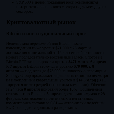
S&P 500 в целом показывал рост, компенсируя
потери технологического сектора подъёмом других
секторов.
Криптовалютный рынок
Bitcoin и институциональный спрос
Неделя стала переломной для Bitcoin: после
консолидации ниже уровня
$71 000
с 25 марта и
достижения минимальной за 15 лет сетевой активности
монета последовательно восстанавливалась. Спотовые
Bitcoin-ETF зафиксировали приток
$471 млн
за
6 апреля
.
К
7 апреля
Bitcoin вернулся к уровню
$70 000
, к
8
апреля
— поднялся до
$73 000
на новостях о перемирии.
Strategy Group продолжает наращивать позицию несмотря
на накопленный квартальный убыток в
$14,5 млрд
(BTC
торгуется ниже средней цены входа компании). Ethereum
за 24 часа
8 апреля
прибавил более
10%
. Социальный
сентимент по Bitcoin к
5 апреля
достиг минимумов с 28
февраля: соотношение позитивных и негативных
комментариев составило
0,81
— исторически подобный
FUD совпадает с донными разворотами.