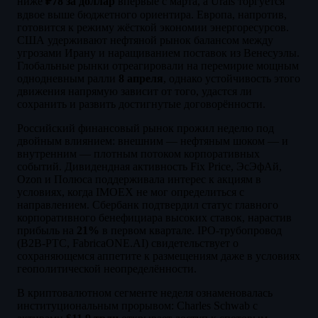
ниже
₽78 за доллар
впервые с марта, а Urals торгуется
вдвое выше бюджетного ориентира. Европа, напротив,
готовится к режиму жёсткой экономии энергоресурсов.
США удерживают нефтяной рынок балансом между
угрозами Ирану и наращиванием поставок из Венесуэлы.
Глобальные рынки отреагировали на перемирие мощным
однодневным ралли
8 апреля
, однако устойчивость этого
движения напрямую зависит от того, удастся ли
сохранить и развить достигнутые договорённости.
Российский финансовый рынок прожил неделю под
двойным влиянием: внешним — нефтяным шоком — и
внутренним — плотным потоком корпоративных
событий. Дивидендная активность Fix Price, ЭсЭфАй,
Ozon и Полюса поддерживала интерес к акциям в
условиях, когда IMOEX не мог определиться с
направлением. Сбербанк подтвердил статус главного
корпоративного бенефициара высоких ставок, нарастив
прибыль на
21%
в первом квартале. IPO-трубопровод
(B2B-РТС, FabricaONE.AI) свидетельствует о
сохраняющемся аппетите к размещениям даже в условиях
геополитической неопределённости.
В криптовалютном сегменте неделя ознаменовалась
институциональным прорывом: Charles Schwab с