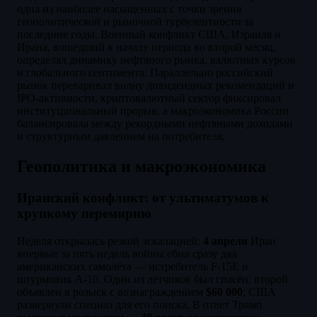
одна из наиболее насыщенных с точки зрения
геополитической и рыночной турбулентности за
последние годы. Военный конфликт США, Израиля и
Ирана, вошедший к началу периода во второй месяц,
определял динамику нефтяного рынка, валютных курсов
и глобального сентимента. Параллельно российский
рынок переваривал волну дивидендных рекомендаций и
IPO-активности, криптовалютный сектор фиксировал
институциональный прорыв, а макроэкономика России
балансировала между рекордными нефтяными доходами
и структурным давлением на потребителя.
Геополитика и макроэкономика
Иранский конфликт: от ультиматумов к
хрупкому перемирию
Неделя открылась резкой эскалацией:
4 апреля
Иран
впервые за пять недель войны сбил сразу два
американских самолёта — истребитель F-15E и
штурмовик A-10. Один из лётчиков был спасён, второй
объявлен в розыск с вознаграждением
$60 000
; США
развернули спецназ для его поиска. В ответ Трамп