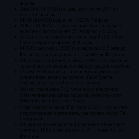
апреля.
ТамбЭнСб (TASB) показал рост более 20% по
итогам 6 апреля.
ММК (MAGN) вырос на +5,21% 7 апреля.
ТГК-1 (TGKA) — единственная бумага первого
эшелона с ростом более 5% 9 апреля (+5,02%).
Т-Технологии выкупили 2 млн акций (1,5% free-
float) в первом квартале 2026 года.
МГКЛ: выручка за 2025 год выросла в 3,7 раза до
₽32 млрд, чистая прибыль — на 84% до ₽724 млн.
ЦБ отозвал лицензию у банка «РМП» за участие в
транзитных операциях по выводу средств за рубеж.
ГЛАВСНАБ допустил технический дефолт по
облигациям; девять выпусков «ЕвроТранса»
переведены в третий уровень листинга.
Яндекс сэкономил ₽4,5 млрд после внедрения
облегчённых языковых моделей; себестоимость
ИИ-ответов снизилась в 3 раза.
Сбер заработал около ₽50 млрд в 2025 году за счёт
искусственного интеллекта, реализовав более 700
инициатив.
ЦБ разрешил неквалифицированным инвесторам
покупать ЦФА с рейтингом от А+ с лимитом до
₽600 тыс.