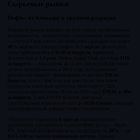
Сырьевые рынки
Нефть: от блокады к хрупкой разрядке
Нефтяной рынок пережил на этой неделе экстремальную
волатильность, подчинённую единственной переменной
— статусу Ормузского пролива, через который проходит
40%
мирового импорта нефти. К
7 апреля
физические
цены приблизились к
$150 за баррель
, превысив
фьючерсные в
1,4 раза
. Нефть марки Urals достигла
$116
за баррель
— максимума за 13 лет, последний раз такие
уровни фиксировались в 2013 году. Для сравнения:
российский бюджет сформирован из расчёта
$59 за
баррель
, то есть фактическая цена более чем вдвое
превысила плановый ориентир. Минэнерго США
повысило прогноз цены Brent на 2026 год с
$78,84
до
$96
за баррель
. Глава РФПИ Кирилл Дмитриев
прогнозировал возможный рост до
$150 и выше
, называя
катастрофический дефицит нефти неизбежным.
Объявление перемирия
8 апреля
спровоцировало
крупнейшее однодневное падение Brent за год — более
4%
. Европейские фьючерсы на газ рухнули на
18%
— до
$515–530 за тысячу кубических метров
. Однако