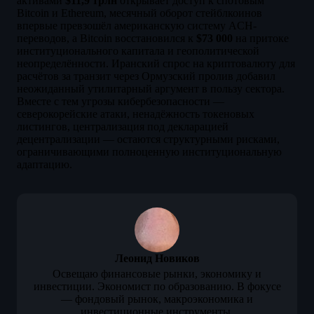
активами
$11,9 трлн
открывает доступ к спотовым
Bitcoin и Ethereum, месячный оборот стейблкоинов
впервые превзошёл американскую систему ACH-
переводов, а Bitcoin восстановился к
$73 000
на притоке
институционального капитала и геополитической
неопределённости. Иранский спрос на криптовалюту для
расчётов за транзит через Ормузский пролив добавил
неожиданный утилитарный аргумент в пользу сектора.
Вместе с тем угрозы кибербезопасности —
северокорейские атаки, ненадёжность токеновых
листингов, централизация под декларацией
децентрализации — остаются структурными рисками,
ограничивающими полноценную институциональную
адаптацию.
Леонид Новиков
Освещаю финансовые рынки, экономику и
инвестиции. Экономист по образованию. В фокусе
— фондовый рынок, макроэкономика и
инвестиционные инструменты.