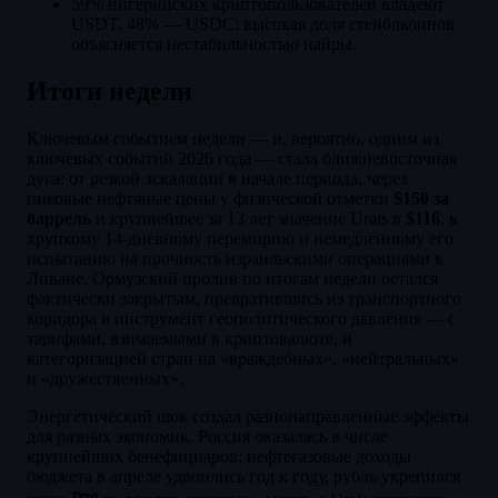
59% нигерийских криптопользователей владеют
USDT, 48% — USDC: высокая доля стейблкоинов
объясняется нестабильностью найры.
Итоги недели
Ключевым событием недели — и, вероятно, одним из
ключевых событий 2026 года — стала ближневосточная
дуга: от резкой эскалации в начале периода, через
пиковые нефтяные цены у физической отметки
$150 за
баррель
и крупнейшее за 13 лет значение Urals в
$116
, к
хрупкому 14-дневному перемирию и немедленному его
испытанию на прочность израильскими операциями в
Ливане. Ормузский пролив по итогам недели остался
фактически закрытым, превратившись из транспортного
коридора в инструмент геополитического давления — с
тарифами, взимаемыми в криптовалюте, и
категоризацией стран на «враждебных», «нейтральных»
и «дружественных».
Энергетический шок создал разнонаправленные эффекты
для разных экономик. Россия оказалась в числе
крупнейших бенефициаров: нефтегазовые доходы
бюджета в апреле удвоились год к году, рубль укрепился