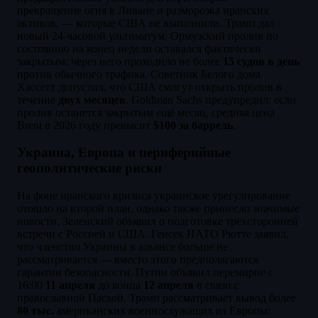
прекращение огня в Ливане и разморозка иранских
активов, — которые США не выполнили. Трамп дал
новый 24-часовой ультиматум. Ормузский пролив по
состоянию на конец недели оставался фактически
закрытым: через него проходило не более
15 судов в день
против обычного трафика. Советник Белого дома
Хассетт допустил, что США смогут открыть пролив в
течение
двух месяцев
. Goldman Sachs предупредил: если
пролив останется закрытым ещё месяц, средняя цена
Brent в 2026 году превысит
$100 за баррель
.
Украина, Европа и периферийные
геополитические риски
На фоне иранского кризиса украинское урегулирование
отошло на второй план, однако также принесло значимые
новости. Зеленский объявил о подготовке трёхсторонней
встречи с Россией и США. Генсек НАТО Рютте заявил,
что членство Украины в альянсе больше не
рассматривается — вместо этого предполагаются
гарантии безопасности. Путин объявил перемирие с
16:00
11 апреля
до конца
12 апреля
в связи с
православной Пасхой. Трамп рассматривает вывод более
80 тыс.
американских военнослужащих из Европы;