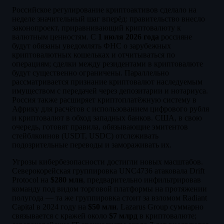
Российское регулирование криптоактивов сделало на
неделе значительный шаг вперёд: правительство внесло
законопроект, приравнивающий криптовалюту к
валютным ценностям. С
1 июля 2026 года
россияне
будут обязаны уведомлять ФНС о зарубежных
криптовалютных кошельках и отчитываться по
операциям; сделки между резидентами в криптовалюте
будут существенно ограничены. Параллельно
рассматривается признание криптовалют наследуемым
имуществом с передачей через депозитарии и нотариуса.
Россия также расширяет криптоплатёжную систему в
Африку для расчётов с использованием цифрового рубля
и криптовалют в обход западных банков. США, в свою
очередь, готовят правила, обязывающие эмитентов
стейблкоинов (USDT, USDC) отслеживать
подозрительные переводы и замораживать их.
Угрозы кибербезопасности достигли новых масштабов.
Северокорейская группировка UNC4736 атаковала Drift
Protocol на
$280 млн
, предварительно инфильтрировав
команду под видом торговой платформы на протяжении
полугода — та же группировка стоит за взломом Radiant
Capital в 2024 году на
$50 млн
. Lazarus Group суммарно
связывается с кражей около
$7 млрд
в криптовалюте;