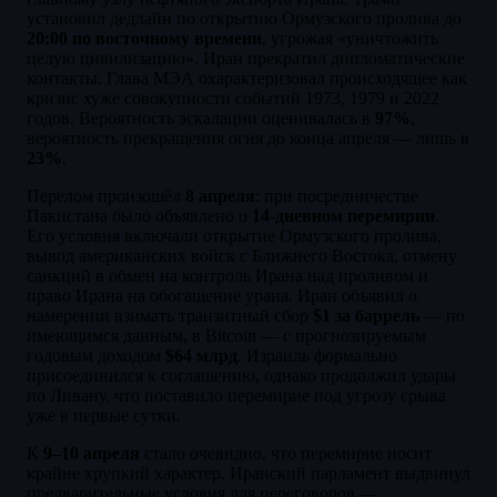
установил дедлайн по открытию Ормузского пролива до
20:00 по восточному времени
, угрожая «уничтожить
целую цивилизацию». Иран прекратил дипломатические
контакты. Глава МЭА охарактеризовал происходящее как
кризис хуже совокупности событий 1973, 1979 и 2022
годов. Вероятность эскалации оценивалась в
97%
,
вероятность прекращения огня до конца апреля — лишь в
23%
.
Перелом произошёл
8 апреля
: при посредничестве
Пакистана было объявлено о
14-дневном перемирии
.
Его условия включали открытие Ормузского пролива,
вывод американских войск с Ближнего Востока, отмену
санкций в обмен на контроль Ирана над проливом и
право Ирана на обогащение урана. Иран объявил о
намерении взимать транзитный сбор
$1 за баррель
— по
имеющимся данным, в Bitcoin — с прогнозируемым
годовым доходом
$64 млрд
. Израиль формально
присоединился к соглашению, однако продолжил удары
по Ливану, что поставило перемирие под угрозу срыва
уже в первые сутки.
К
9–10 апреля
стало очевидно, что перемирие носит
крайне хрупкий характер. Иранский парламент выдвинул
предварительные условия для переговоров —