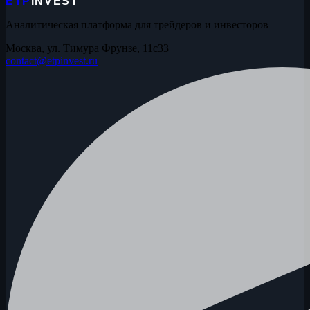
ETP
INVEST
Аналитическая платформа для трейдеров и инвесторов
Москва, ул. Тимура Фрунзе, 11с33
contact@etpinvest.ru