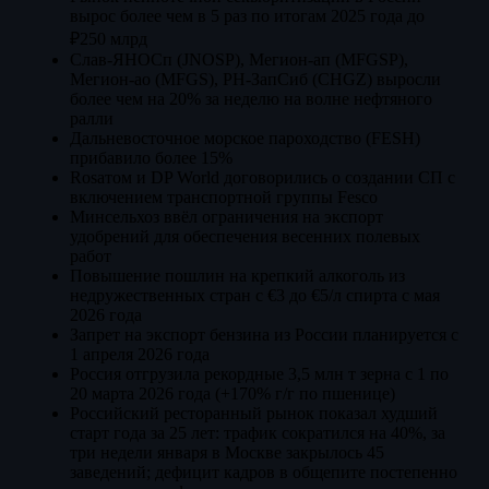
вырос более чем в 5 раз по итогам 2025 года до
₽250 млрд
Слав-ЯНОСп (JNOSP), Мегион-ап (MFGSP),
Мегион-ао (MFGS), РН-ЗапСиб (CHGZ) выросли
более чем на 20% за неделю на волне нефтяного
ралли
Дальневосточное морское пароходство (FESH)
прибавило более 15%
Rosатом и DP World договорились о создании СП с
включением транспортной группы Fesco
Минсельхоз ввёл ограничения на экспорт
удобрений для обеспечения весенних полевых
работ
Повышение пошлин на крепкий алкоголь из
недружественных стран с €3 до €5/л спирта с мая
2026 года
Запрет на экспорт бензина из России планируется с
1 апреля 2026 года
Россия отгрузила рекордные 3,5 млн т зерна с 1 по
20 марта 2026 года (+170% г/г по пшенице)
Российский ресторанный рынок показал худший
старт года за 25 лет: трафик сократился на 40%, за
три недели января в Москве закрылось 45
заведений; дефицит кадров в общепите постепенно