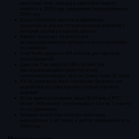
квантовых атак, переход к квантовой защите
начнётся в 2026 году, завершение запланировано к
2030 году
Solana Foundation запустила фреймворк
приватности для институциональных клиентов с
выбором уровня раскрытия данных
Binance запускает AI-агента для
автоматизированного трейдинга криптовалютами
по подписке
Trust Wallet запустил ИИ-агентов для торговли
криптовалютой
Джастин Сан запустил ИИ-систему для
расследования криптопреступлений,
проанализировавшую дела на сумму более $1 млрд
NYSE привлекла RWA-платформу Securitize для
разработки системы круглосуточной торговли
акциями
Бутан вывел из резервов около $150 млн в BTC
(более 1000 монет), опустившись с 3-го на 7-е место
по госдержаниям
Telegram полностью погасил облигации,
выпущенные 5 лет назад, и достиг прибыльности в
2024 году
Итоги недели