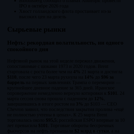
Bloomsberg сообщил о планах Anthropic провести
IPO в октябре 2026 года
Хвост голландского флота простаивает из-за
высоких цен на дизель
Сырьевые рынки
Нефть: рекордная волатильность, ни одного
спокойного дня
Нефтяной рынок на этой неделе пережил движения,
сопоставимые с шоками 1973 и 2020 годов. Brent
стартовала с роста более чем на
4%
21 марта и достигла
$110
, после чего 23 марта рухнула на
14%
до
$96 за
баррель
на первых заявлениях Трампа о перемирии —
крупнейшее дневное падение за 365 дней. Иранское
опровержение немедленно вернуло котировки к
$101
. 24
марта сессия снова прошла с падением до
12%
,
завершившись в итоге ростом на
3%
до $103 — СЕО
Chevron заявил, что последствия закрытия пролива «ещё
не полностью учтены в ценах». К 25 марта Brent
торговалась около
$95,5
; российская ESPO впервые за 10
лет превысила
$101
. Торговые обороты бессрочных
фьючерсов на нефть превышали
$2 млрд в сутки
, а на