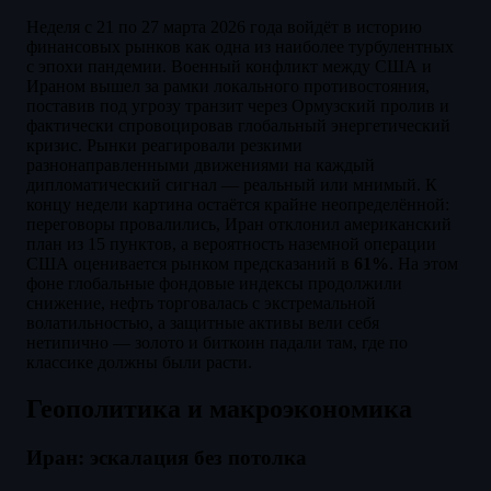
Неделя с 21 по 27 марта 2026 года войдёт в историю
финансовых рынков как одна из наиболее турбулентных
с эпохи пандемии. Военный конфликт между США и
Ираном вышел за рамки локального противостояния,
поставив под угрозу транзит через Ормузский пролив и
фактически спровоцировав глобальный энергетический
кризис. Рынки реагировали резкими
разнонаправленными движениями на каждый
дипломатический сигнал — реальный или мнимый. К
концу недели картина остаётся крайне неопределённой:
переговоры провалились, Иран отклонил американский
план из 15 пунктов, а вероятность наземной операции
США оценивается рынком предсказаний в
61%
. На этом
фоне глобальные фондовые индексы продолжили
снижение, нефть торговалась с экстремальной
волатильностью, а защитные активы вели себя
нетипично — золото и биткоин падали там, где по
классике должны были расти.
Геополитика и макроэкономика
Иран: эскалация без потолка