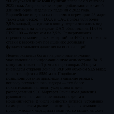
500 опускался ниже
6500 пунктов
впервые с 9 сентября
2025 года. Американские акции приближаются к самой
длинной серии недельных падений с 2022 года.
Европейские индексы на новостях о перемирии 23 марта
также дали отскок — DAX и CAC прибавляли более
2,5%
каждый, — однако к концу недели оказались под
давлением: в начале недели DAX обвалился на
11,67%
,
FTSE 100 — более чем на
2,5%
. Развернувшаяся
переоценка монетарных ожиданий по ФРС (от снижения
ставки к вероятному повышению) добавляет
фундаментального давления на оценки акций.
Неделя оказалась богата на рыночные аномалии,
указывающие на информационную асимметрию. За 15
минут до заявления Трампа о переговорах 24 марта
инсайдеры открыли лонг на S&P 500 объёмом
$1,5 млрд
и шорт в нефти на
$580 млн
. Подобные
позиционирования привлекли внимание рынка к
вопросу регуляторного надзора — тем более
показательным выглядит уход главы отдела
расследований SEC Маргарет Райан из-за давления
руководства на смягчение подхода к делам о
мошенничестве. В числе немногих активов, устоявших
на американском рынке, — акции буровых компаний,
продолжающих наращивать количество вышек на фоне