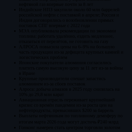
нефтяной газ впервые почти за 8 лет
Индийские НПЗ закупили около 60 млн баррелей
российской нефти с поставкой в апреле; Россия и
Индия договорились о возобновлении прямых
поставок СПГ впервые с 2022 года
МЭА опубликовала рекомендации по экономии
топлива: работать удалённо, ездить медленнее,
отказаться от перелётов, не готовить на газу
АЛРОСА повысила цены на 6–9% на большую
часть продукции из-за дефицита крупных камней и
логистических проблем
Японские покупатели алюминия согласились
платить самую высокую цену за 11 лет из-за войны
в Иране
Крупные производители спешат запастись
алюминием из-за сбоев поставок
Алроса: добыча алмазов в 2025 году снизилась на
10% до 29,8 млн карат
Авиационная отрасль переживает крупнейший
кризис со времён пандемии из-за роста цен на
нефтепродукты, превысивших $200 за баррель
Выплаты нефтяникам по топливному демпферу по
итогам марта 2026 года могут достичь ₽240 млрд
Гонконг намерен стать центром торговли золотом