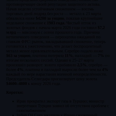
противоречащее своей репутации защитного актива.
Начав неделю устойчивым снижением — восемь
торговых дней подряд без роста — металл к 23 марта
обвалился ниже
$4200 за унцию
, показав крупнейшее
недельное снижение
с 1983 года
. Чистый отток из
золотых фондов с начала марта 2026 года составил
$7,2
млрд
— максимум с осени прошлого года. Причина
нетипичного поведения — переоценка ожиданий по
ставкам ФРС: рынок, закладывавший снижение, теперь
готовится к ужесточению, что делает беспроцентный
металл менее привлекательным. Серебро падало ниже
$63 за унцию
, платина потеряла
11%
, палладий —
7%
по
итогам нескольких сессий. Однако к 25–27 марта
произошёл разворот: золото прибавило
2,5%
, серебро —
более
4%
, платина и палладий выросли более чем на
4%
каждый по мере нарастания военной неопределённости.
Председатель Селигдара прогнозирует цену золота
$4600–4800
к концу 2026 года.
Коротко:
Иран прекратил экспорт газа в Турцию; министр
энергетики Турции заявил об отсутствии проблем с
газоснабжением
Indian Oil Corp закупила у Ирана сжиженный