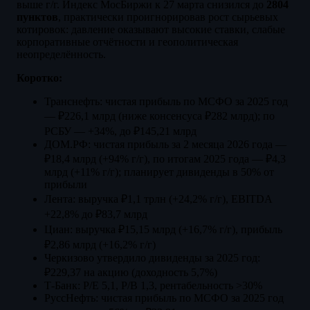
выше г/г. Индекс МосБиржи к 27 марта снизился до
2804
пунктов
, практически проигнорировав рост сырьевых
котировок: давление оказывают высокие ставки, слабые
корпоративные отчётности и геополитическая
неопределённость.
Коротко:
Транснефть: чистая прибыль по МСФО за 2025 год
— ₽226,1 млрд (ниже консенсуса ₽282 млрд); по
РСБУ — +34%, до ₽145,21 млрд
ДОМ.РФ: чистая прибыль за 2 месяца 2026 года —
₽18,4 млрд (+94% г/г), по итогам 2025 года — ₽4,3
млрд (+11% г/г); планирует дивиденды в 50% от
прибыли
Лента: выручка ₽1,1 трлн (+24,2% г/г), EBITDA
+22,8% до ₽83,7 млрд
Циан: выручка ₽15,15 млрд (+16,7% г/г), прибыль
₽2,86 млрд (+16,2% г/г)
Черкизово утвердило дивиденды за 2025 год:
₽229,37 на акцию (доходность 5,7%)
Т-Банк: P/E 5,1, P/B 1,3, рентабельность >30%
РуссНефть: чистая прибыль по МСФО за 2025 год