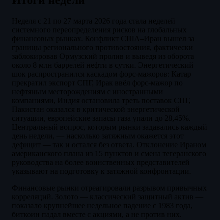
Неделя с 21 по 27 марта 2026 года стала неделей
системного переопределения рисков на глобальных
финансовых рынках. Конфликт США–Иран вышел за
границы регионального противостояния, фактически
заблокировав Ормузский пролив и выведя из оборота
около 8 млн баррелей нефти в сутки. Энергетический
шок распространился каскадом форс-мажоров: Катар
прекратил экспорт СПГ, Ирак ввёл форс-мажор по
нефтяным месторождениям с иностранными
компаниями, Индия остановила треть поставок СПГ,
Пакистан оказался в критической энергетической
ситуации, европейские запасы газа упали до 28,45%.
Центральный вопрос, которым рынки задавались каждый
день недели, — насколько затяжным окажется этот
дефицит — так и остался без ответа. Отклонение Ираном
американского плана из 15 пунктов и смена тегеранского
руководства на более воинственных представителей
указывают на подготовку к затяжной конфронтации.
Финансовые рынки отреагировали разрывом привычных
корреляций. Золото — классический защитный актив —
показало крупнейшее недельное падение с 1983 года,
биткоин падал вместе с акциями, а не против них.