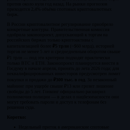
против около нуля год назад. На рынки прогнозов
приходится 2,4% объёма спотовых криптовалютных
бирж.
В России криптовалютное регулирование приобрело
конкретные контуры. Правительственная комиссия
одобрила законопроект, допускающий к торгам на
российских биржах только криптоактивы с
капитализацией более
₽5 трлн
(~$60 млрд), историей
торгов не менее 5 лет и среднедневным оборотом свыше
₽1 трлн — под эти критерии подходят практически
только BTC и ETH. Законопроект планируется внести в
Госдуму в начале апреля, принять до лета 2026 года; для
неквалифицированных инвесторов предусмотрен лимит
покупки и продажи до
₽300 тыс. в год
. За незаконный
майнинг при ущербе свыше ₽13 млн грозит лишение
свободы до 5 лет. Гонконг официально расширил
полномочия полиции — в делах о нацбезопасности они
могут требовать пароли и доступ к телефонам без
решения суда.
Коротко:
Недельный приток в американские спотовые