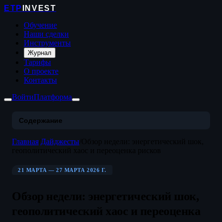
ETP
INVEST
Обучение
Наши сделки
Инструменты
Журнал
Тарифы
О проекте
Контакты
Войти
Платформа
Содержание
Главная
/
Дайджесты
/
Обзор недели: энергетический шок,
геополитический хаос и переоценка рисков
21 МАРТА — 27 МАРТА 2026 Г.
Обзор недели: энергетический шок,
геополитический хаос и переоценка