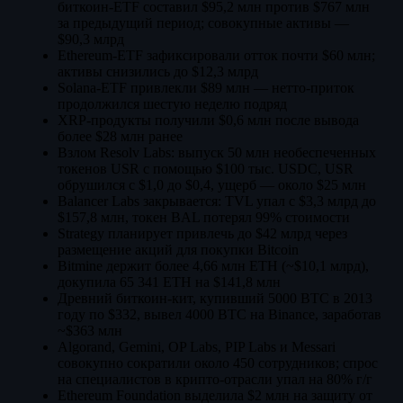
биткоин-ETF составил $95,2 млн против $767 млн
за предыдущий период; совокупные активы —
$90,3 млрд
Ethereum-ETF зафиксировали отток почти $60 млн;
активы снизились до $12,3 млрд
Solana-ETF привлекли $89 млн — нетто-приток
продолжился шестую неделю подряд
XRP-продукты получили $0,6 млн после вывода
более $28 млн ранее
Взлом Resolv Labs: выпуск 50 млн необеспеченных
токенов USR с помощью $100 тыс. USDC, USR
обрушился с $1,0 до $0,4, ущерб — около $25 млн
Balancer Labs закрывается: TVL упал с $3,3 млрд до
$157,8 млн, токен BAL потерял 99% стоимости
Strategy планирует привлечь до $42 млрд через
размещение акций для покупки Bitcoin
Bitmine держит более 4,66 млн ETH (~$10,1 млрд),
докупила 65 341 ETH на $141,8 млн
Древний биткоин-кит, купивший 5000 BTC в 2013
году по $332, вывел 4000 BTC на Binance, заработав
~$363 млн
Algorand, Gemini, OP Labs, PIP Labs и Messari
совокупно сократили около 450 сотрудников; спрос
на специалистов в крипто-отрасли упал на 80% г/г
Ethereum Foundation выделила $2 млн на защиту от