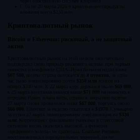
через собственную систему клиринга
С 16 по 20 марта 2026 в крипто-инвестпродукты
вложили всего $230 млн
Криптовалютный рынок
Bitcoin и Ethereum: рисковый, а не защитный
актив
Криптовалютный рынок на этой неделе окончательно
подтвердил свою природу рискового актива: при первых
новостях о конфликте США–Иран биткоин падал ниже
$67 500
, индекс страха опускался до
8 пунктов
, за один
час было ликвидировано почти
$250 млн
лонгов из
общих $340 млн. К 22 марта курс держался около
$69 000
,
к 25 марта восстанавливался выше
$71 000
на новостях о
передаче Ирану плана мира, однако к закрытию недели
27 марта снова провалился ниже
$67 000
, торгуясь около
$66 000
. Ethereum за неделю откатился к
$1970
. Суммарно
за сутки 27 марта ликвидированы лонг-позиции на
$330
млн
. Корреляция с фондовыми рынками в стрессовой
ситуации вновь оказалась высокой, а функция
«цифрового золота» не сработала. Coinbase Premium
восстановилась с отрицательных значений, но не