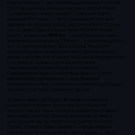
Неделя началась с двух взаимоисключающих сигналов:
США продолжали военные операции против Ирана,
одновременно снимая санкции с иранской нефти,
находящейся в море, — жест, призванный смягчить
давление на мировой рынок энергоносителей. Однако
уже 21 марта Иран испытал новые баллистические
ракеты дальностью
4000 км
— вдвое превысив ранее
заявленный показатель в 2000 км — и выпустил две из
них по британской базе Диего-Гарсия. Раскрытие
реальной дальности иранских ракет принципиально
меняет карту рисков: впервые была продемонстрирована
способность поражать цели на расстоянии,
охватывающем значительную часть Европы.
Одновременно Ирак объявил форс-мажор по всем
нефтяным месторождениям с иностранными
компаниями, а Иран намекал на готовность пропускать
японские суда через Ормузский пролив.
22 марта Трамп дал Ирану
48 часов
на открытие
Ормузского пролива, пригрозив уничтожением
электростанций. Иран ответил готовностью объявить
всю инфраструктуру региона законными целями и
запустил ещё две баллистические ракеты по Диего-
Гарсия. 23 марта Трамп объявил о «продуктивных
переговорах» и пятидневной паузе в ударах — Иран