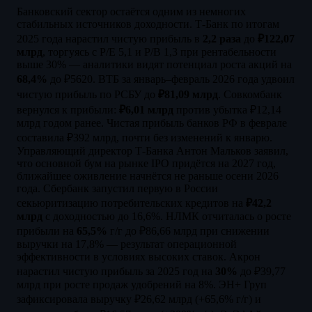
Банковский сектор остаётся одним из немногих
стабильных источников доходности. Т-Банк по итогам
2025 года нарастил чистую прибыль в
2,2 раза
до
₽122,07
млрд
, торгуясь с P/E 5,1 и P/B 1,3 при рентабельности
выше 30% — аналитики видят потенциал роста акций на
68,4%
до ₽5620. ВТБ за январь–февраль 2026 года удвоил
чистую прибыль по РСБУ до
₽81,09 млрд
. Совкомбанк
вернулся к прибыли:
₽6,01 млрд
против убытка ₽12,14
млрд годом ранее. Чистая прибыль банков РФ в феврале
составила ₽392 млрд, почти без изменений к январю.
Управляющий директор Т-Банка Антон Мальков заявил,
что основной бум на рынке IPO придётся на 2027 год,
ближайшее оживление начнётся не раньше осени 2026
года. Сбербанк запустил первую в России
секьюритизацию потребительских кредитов на
₽42,2
млрд
с доходностью до 16,6%. НЛМК отчиталась о росте
прибыли на
65,5%
г/г до ₽86,66 млрд при снижении
выручки на 17,8% — результат операционной
эффективности в условиях высоких ставок. Акрон
нарастил чистую прибыль за 2025 год на
30%
до ₽39,77
млрд при росте продаж удобрений на 8%. ЭН+ Груп
зафиксировала выручку ₽26,62 млрд (+65,6% г/г) и