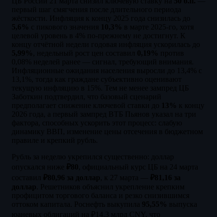
ЦБ России 21 марта снизил ключевую ставку на
50 б.п.
—
первый шаг смягчения после длительного периода
жёсткости. Инфляция к концу 2025 года снизилась до
5,6%
с пикового значения
10,3%
в марте 2025-го, хотя
целевой уровень в 4% по-прежнему не достигнут. К
концу отчётной недели годовая инфляция ускорилась до
5,99%
, недельный рост цен составил
0,19%
против
0,08% неделей ранее — сигнал, требующий внимания.
Инфляционные ожидания населения выросли до 13,4% с
13,1%, тогда как граждане субъективно оценивают
текущую инфляцию в 15%. Тем не менее зампред ЦБ
Заботкин подтвердил, что базовый сценарий
предполагает снижение ключевой ставки до
13%
к концу
2026 года, а первый зампред ВТБ Пьянов указал на три
фактора, способных ускорить этот процесс: слабую
динамику ВВП, изменение цены отсечения в бюджетном
правиле и крепкий рубль.
Рубль за неделю укрепился существенно: доллар
опускался ниже
₽80
, официальный курс ЦБ на 24 марта
составил
₽80,96 за доллар
, к 27 марта —
₽81,16 за
доллар
. Решетников объяснил укрепление крепким
профицитом торгового баланса и резко снизившимся
оттоком капитала. Роснефть выкупила
95,55%
выпуска
юаневых облигаций на ₽14,3 млрд CNY, что