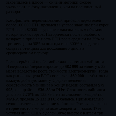
закрепилась в плюсе — ончейн-метрики скорее
указывают на фазу накопления, чем на полноценный
разворот.
Коэффициент нереализованной прибыли держателей
более 100 000 ETH превысил нулевое значение при курсе
ETH около $2000 — уровне с максимальным объёмом
исторических торгов. Исторически после подобного
возврата в прибыльность ETH рос в среднем на 25% за
три месяца, на 50% за полгода и на 300% за год, что
создаёт потенциал для восходящего цикла в
среднесрочном периоде.
Более серьёзной проблемой стала экономика майнинга.
Издержки майнеров выросли до
$82 000 за монету
к 22
марта вследствие роста стоимости электроэнергии, тогда
как рыночная цена BTC составляла
$69 000
— убыток на
каждую добытую монету. Средневзвешенная
себестоимость майнинга к концу недели составила
$79
995
, хешпрайс —
$36–38 за PH/с
. Сложность майнинга
упала на
7,76%
до 133,79 T из-за снижения хешрейта;
MARA продала
15 133 BTC
с баланса. Примечательно
геополитическое измерение майнинга: Россия вышла на
второе место
в мире по доле хешрейта — около
17%
,
уступая лишь США с долей
38%
; вместе с Китаем три