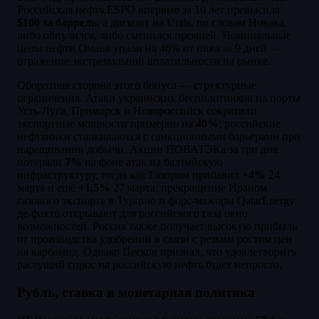
Российская нефть ESPO впервые за 10 лет превысила
$100 за баррель
, а дисконт на Urals, по словам Новака,
либо обнулился, либо сменился премией. Номинальные
цены нефти Омана упали на 46% от пика за 9 дней —
отражение экстремальной волатильности на рынке.
Оборотная сторона этого бонуса — структурные
ограничения. Атаки украинских беспилотников на порты
Усть-Луга, Приморск и Новороссийск сократили
экспортные мощности примерно на
40%
; российские
нефтяники сталкиваются с санкционными барьерами при
наращивании добычи. Акции НОВАТЭКа за три дня
потеряли
7%
на фоне атак на балтийскую
инфраструктуру, тогда как Газпром прибавил
+4%
24
марта и ещё
+1,5%
27 марта: прекращение Ираном
газового экспорта в Турцию и форс-мажоры QatarEnergy
де-факто открывают для российского газа окно
возможностей. Россия также получает высокую прибыль
от производства удобрений в связи с резким ростом цен
на карбамид. Однако Песков признал, что удовлетворить
растущий спрос на российскую нефть будет непросто.
Рубль, ставка и монетарная политика