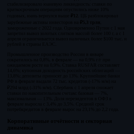
стабилизировало юаневую ликвидность: ставки по
краткосрочным операциям опустились ниже 10%
годовых, юань вернулся выше
₽12
. ЦБ разблокировал
зарубежные активы инвесторов на
₽5,3 трлн
,
замороженные с 2022 года. Одновременно Путин с 1 мая
запретил вывоз золотых слитков массой более 100 г, а с 1
апреля ограничивается вывоз наличных более $100 тыс. и
рублей в страны ЕАЭС.
Промышленное производство России в январе
сократилось на 0,8%, в феврале — на 0,9% г/г при
ожидаемом росте на 0,9%. Ставка RUSFAR составляет
14,6%; купонная доходность российских облигаций —
13,8%; депозиты приносят до 13%. Крупнейшие банки
РФ в феврале выдали 72 тыс. кредитов (-17% м/м) на
₽294 млрд (-31% м/м). Сбербанк с 1 апреля снижает
ставки по накопительным счетам: базовая — 7%,
максимальная — 13%. Доля нерезидентов в ОФЗ в
феврале выросла с 3,4% до 3,5%. Средний срок
потребкредитов в феврале вырос на 23,1% до 2,2 года.
Корпоративные отчётности и секторная
динамика