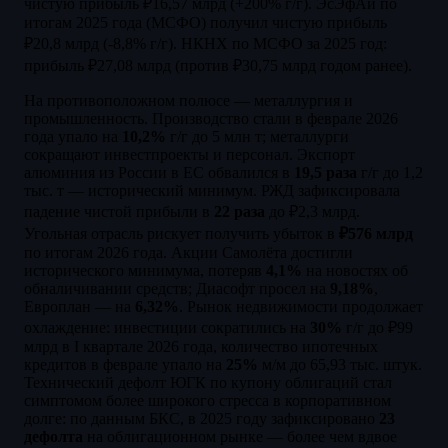
чистую прибыль ₽16,57 млрд (+200% г/г). ЭсЭфАй по
итогам 2025 года (МСФО) получил чистую прибыль
₽20,8 млрд (-8,8% г/г). НКНХ по МСФО за 2025 год:
прибыль ₽27,08 млрд (против ₽30,75 млрд годом ранее).
На противоположном полюсе — металлургия и
промышленность. Производство стали в феврале 2026
года упало на
10,2%
г/г до 5 млн т; металлурги
сокращают инвестпроекты и персонал. Экспорт
алюминия из России в ЕС обвалился в
19,5 раза
г/г до 1,2
тыс. т — исторический минимум. РЖД зафиксировала
падение чистой прибыли в
22 раза
до ₽2,3 млрд.
Угольная отрасль рискует получить убыток в
₽576 млрд
по итогам 2026 года. Акции Самолёта достигли
исторического минимума, потеряв
4,1%
на новостях об
обналичивании средств; Диасофт просел на
9,18%
,
Европлан — на
6,32%
. Рынок недвижимости продолжает
охлаждение: инвестиции сократились на
30%
г/г до ₽99
млрд в I квартале 2026 года, количество ипотечных
кредитов в феврале упало на
25%
м/м до 65,93 тыс. штук.
Технический дефолт ЮГК по купону облигаций стал
симптомом более широкого стресса в корпоративном
долге: по данным БКС, в 2025 году зафиксировано
23
дефолта
на облигационном рынке — более чем вдвое