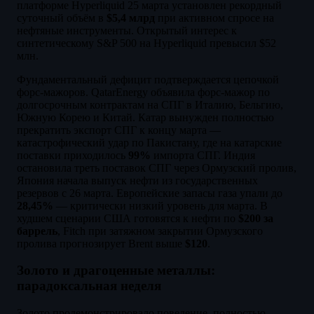
платформе Hyperliquid 25 марта установлен рекордный
суточный объём в
$5,4 млрд
при активном спросе на
нефтяные инструменты. Открытый интерес к
синтетическому S&P 500 на Hyperliquid превысил $52
млн.
Фундаментальный дефицит подтверждается цепочкой
форс-мажоров. QatarEnergy объявила форс-мажор по
долгосрочным контрактам на СПГ в Италию, Бельгию,
Южную Корею и Китай. Катар вынужден полностью
прекратить экспорт СПГ к концу марта —
катастрофический удар по Пакистану, где на катарские
поставки приходилось
99%
импорта СПГ. Индия
остановила треть поставок СПГ через Ормузский пролив,
Япония начала выпуск нефти из государственных
резервов с 26 марта. Европейские запасы газа упали до
28,45%
— критически низкий уровень для марта. В
худшем сценарии США готовятся к нефти по
$200 за
баррель
, Fitch при затяжном закрытии Ормузского
пролива прогнозирует Brent выше
$120
.
Золото и драгоценные металлы:
парадоксальная неделя
Золото продемонстрировало поведение, полностью