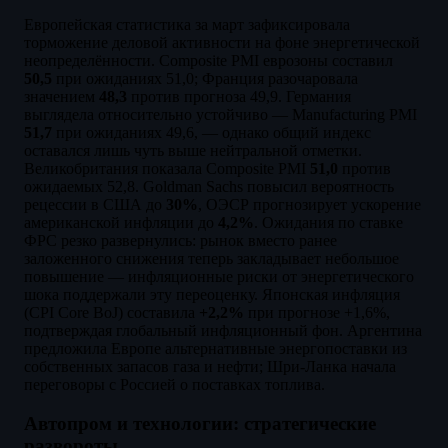
Европейская статистика за март зафиксировала
торможение деловой активности на фоне энергетической
неопределённости. Composite PMI еврозоны составил
50,5
при ожиданиях 51,0; Франция разочаровала
значением
48,3
против прогноза 49,9. Германия
выглядела относительно устойчиво — Manufacturing PMI
51,7
при ожиданиях 49,6, — однако общий индекс
оставался лишь чуть выше нейтральной отметки.
Великобритания показала Composite PMI
51,0
против
ожидаемых 52,8. Goldman Sachs повысил вероятность
рецессии в США до
30%
, ОЭСР прогнозирует ускорение
американской инфляции до
4,2%
. Ожидания по ставке
ФРС резко развернулись: рынок вместо ранее
заложенного снижения теперь закладывает небольшое
повышение — инфляционные риски от энергетического
шока поддержали эту переоценку. Японская инфляция
(CPI Core BoJ) составила
+2,2%
при прогнозе +1,6%,
подтверждая глобальный инфляционный фон. Аргентина
предложила Европе альтернативные энергопоставки из
собственных запасов газа и нефти; Шри-Ланка начала
переговоры с Россией о поставках топлива.
Автопром и технологии: стратегические
развороты