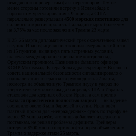
немедленно опроверг сам факт переговоров. Тем не
менее стороны готовили встречу в Исламабаде с
горизонтом урегулирования к 9 апреля, а США
параллельно развёртывали
4500 морских пехотинцев
для
силового открытия пролива. Палладий вырос более чем
на 3,75% за час после заявления Трампа 23 марта.
К 25–26 марта дипломатический трек окончательно зашёл
в тупик: Иран официально отклонил американский план
из 15 пунктов, выдвинув пять встречных условий,
включая международное признание контроля над
Ормузским проливом. Назначение бывшего офицера
КСИР Мохаммада Багера Зольгадра секретарём Высшего
совета национальной безопасности сигнализировало о
радикализации тегеранского руководства. 27 марта,
несмотря на объявленную Трампом паузу в ударах по
энергетическим объектам до 6 апреля, США и Израиль
атаковали два ядерных объекта Ирана, а сам пролив
оказался
практически полностью закрыт
— выпадение
составило около 8 млн баррелей в сутки. Иран ввёл
платный проход для «невраждебных» судов по тарифу не
менее
$2 млн за рейс
, что лишь добавляет издержки к
поставкам, не решая проблемы дефицита. Трейдеры
потеряли $500 млн на шортах нефти перед объявлением
Трампа о задержке атаки 25 марта.