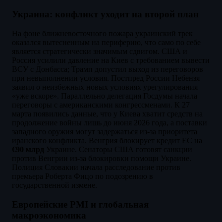
Украина: конфликт уходит на второй план
На фоне ближневосточного пожара украинский трек
оказался вытесненным на периферию, что само по себе
является стратегически значимым сдвигом. США и
Россия усилили давление на Киев с требованием вывести
ВСУ с Донбасса; Трамп допустил выход из переговоров
при невыполнении условия. Постпред России Небензя
заявил о неизбежных новых условиях урегулирования
«уже вскоре». Параллельно делегация Госдумы начала
переговоры с американскими конгрессменами. К 27
марта появились данные, что у Киева хватит средств на
продолжение войны лишь до июня 2026 года, а поставки
западного оружия могут задержаться из-за приоритета
иранского конфликта. Венгрия блокирует кредит ЕС на
€90 млрд
Украине. Сенаторы США готовят санкции
против Венгрии из-за блокировки помощи Украине.
Полиция Словакии начала расследование против
премьера Роберта Фицо по подозрению в
государственной измене.
Европейские PMI и глобальная
макроэкономика