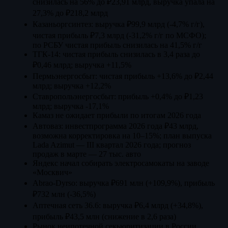
снизилась на 56% до ₽23,91 млрд, выручка упала на
27,3% до ₽218,2 млрд
Казаньоргсинтез: выручка ₽99,9 млрд (-4,7% г/г),
чистая прибыль ₽7,3 млрд (-31,2% г/г по МСФО);
по РСБУ чистая прибыль снизилась на 41,5% г/г
ТГК-14: чистая прибыль снизилась в 3,4 раза до
₽0,46 млрд; выручка +11,5%
Пермьэнергосбыт: чистая прибыль +13,6% до ₽2,44
млрд; выручка +12,2%
Ставропольэнергосбыт: прибыль +0,4% до ₽1,23
млрд; выручка -17,1%
Камаз не ожидает прибыли по итогам 2026 года
Автоваз: инвестпрограмма 2026 года ₽43 млрд,
возможна корректировка на 10–15%; план выпуска
Lada Azimut — III квартал 2026 года; прогноз
продаж в марте — 27 тыс. авто
Яндекс начал собирать электросамокаты на заводе
«Москвич»
Abrao-Dyrso: выручка ₽691 млн (+109,9%), прибыль
₽732 млн (-36,5%)
Аптечная сеть 36.6: выручка ₽6,4 млрд (+34,8%),
прибыль ₽43,5 млн (снижение в 2,6 раза)
Рынок неипотечной секьюритизации в России