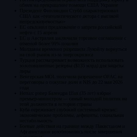
обмен на прекращение помощи США Украине
Президент Финляндии Стубб охарактеризовал
США как «геополитического актора с высокой
непредсказуемостью»
ЕС отклонил предложение о запрете российской
нефти с 15 апреля
ЕС и Австралия заключили торговое соглашение с
отменой более 99% пошлин
Молдавия временно разрешила Лукойлу вернуться
на свой рынок из-за энергокризиса
Турция рассматривает возможность использовать
золотовалютные резервы ($135 млрд) для защиты
лиры
Венгерская MOL получила разрешение OFAC на
переговоры о покупке доли в NIS до 22 мая 2026
года
Непал: рэпер Балендра Шах (35 лет) избран
премьер-министром — самый молодой политик на
этой должности в истории страны
Куба переживает глубокий системный кризис:
экономические проблемы, дефициты, социальная
нестабильность
Боевые действия на границе между Пакистаном и
Афганистаном возобновились после завершения