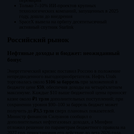
перемирия
Только 7–10% ИИ-проектов крупных
технологических компаний, запущенных в 2025
году, дошли до внедрения
SpaceX вывела на орбиту десятитысячный
активный спутник Starlink
Российский рынок
Нефтяные доходы и бюджет: неожиданный
бонус
Энергетический кризис поставил Россию в положение
непредвиденного выгодоприобретателя. Нефть Urals
торговалась около
$106 за баррель
при заложенной в
бюджете цене
$59
, обеспечив доходы на четырёхлетнем
максимуме. Каждые $10 выше бюджетной цены приносят
казне около
₽1 трлн
дополнительных поступлений; при
сохранении уровня $90–100 за баррель бюджет может
получить до
₽3,5 трлн
сверх плановых показателей.
Министр финансов Силуанов сообщил о
дополнительных нефтегазовых доходах, а Минфин
отложил решение по параметрам бюджетного правила на
2027 год, приостановив его действие до лета 2026 года.