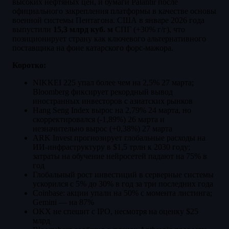
высоких нефтяных цен, и бумаги Palantir после
официального закрепления платформы в качестве основы
военной системы Пентагона. США в январе 2026 года
выпустили
15,3 млрд куб. м
СПГ (+30% г/г), что
позиционирует страну как ключевого альтернативного
поставщика на фоне катарского форс-мажора.
Коротко:
NIKKEI 225 упал более чем на 2,5% 27 марта;
Bloomberg фиксирует рекордный вывод
иностранных инвесторов с азиатских рынков
Hang Seng Index вырос на 2,79% 24 марта, но
скорректировался (-1,89%) 26 марта и
незначительно вырос (+0,38%) 27 марта
ARK Invest прогнозирует глобальные расходы на
ИИ-инфраструктуру в $1,5 трлн к 2030 году;
затраты на обучение нейросетей падают на 75% в
год
Глобальный рост инвестиций в серверные системы
ускорился с 5% до 30% в год за три последних года
Coinbase: акции упали на 50% с момента листинга;
Gemini — на 87%
OKX не спешит с IPO, несмотря на оценку $25
млрд