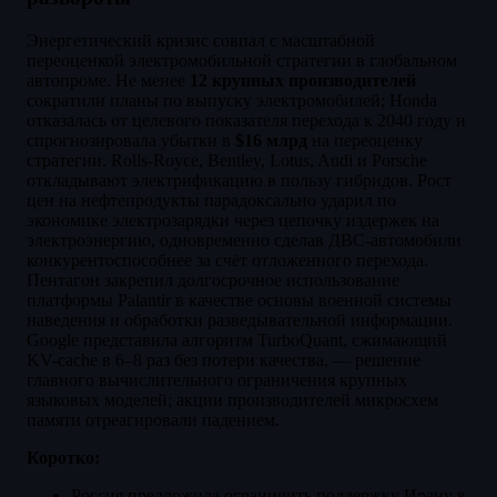
Энергетический кризис совпал с масштабной
переоценкой электромобильной стратегии в глобальном
автопроме. Не менее
12 крупных производителей
сократили планы по выпуску электромобилей; Honda
отказалась от целевого показателя перехода к 2040 году и
спрогнозировала убытки в
$16 млрд
на переоценку
стратегии. Rolls-Royce, Bentley, Lotus, Audi и Porsche
откладывают электрификацию в пользу гибридов. Рост
цен на нефтепродукты парадоксально ударил по
экономике электрозарядки через цепочку издержек на
электроэнергию, одновременно сделав ДВС-автомобили
конкурентоспособнее за счёт отложенного перехода.
Пентагон закрепил долгосрочное использование
платформы Palantir в качестве основы военной системы
наведения и обработки разведывательной информации.
Google представила алгоритм TurboQuant, сжимающий
KV-cache в 6–8 раз без потери качества, — решение
главного вычислительного ограничения крупных
языковых моделей; акции производителей микросхем
памяти отреагировали падением.
Коротко:
Россия предложила ограничить поддержку Ирану в