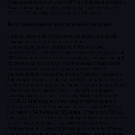
страны контролируют около
68%
всей добычи биткоина.
Binance фиксирует совокупный открытый интерес по
BTC и ETH-фьючерсам на уровне ~$30 млрд.
Регулирование и институционализация
На фоне рыночной турбулентности неделя принесла
важные институциональные сдвиги с
разнонаправленным эффектом. JPMorgan начал
принимать BTC и ETH в качестве залога с дисконтом
50–
70%
от рыночной стоимости — прецедент, означающий
признание криптоактивов полноценным финансовым
инструментом на уровне традиционных залогов.
Австралийский пенсионный фонд Hostplus с активами
$105 млрд
объявил о добавлении BTC и криптовалют в
инвестиционный портфель. Fannie Mae — оператор более
50% ипотечного рынка США — начнёт принимать
криптовалюту при выдаче ипотек. Mastercard приобрёл
BVNK за
$1,8 млрд
для интеграции стейблкоинов и
фиатных платежей. Рынок реальных активов (RWA) за
год вырос с
$4,3 млрд
до
$22 млрд
. Tether нанял KPMG
для аудита USDT и PwC для проверки внутренних систем
— долгожданный шаг к прозрачности крупнейшего
стейблкоина. ICE инвестировала $600 млн в Polymarket;
рынки прогнозов достигли 2,4% объёма спотовых бирж