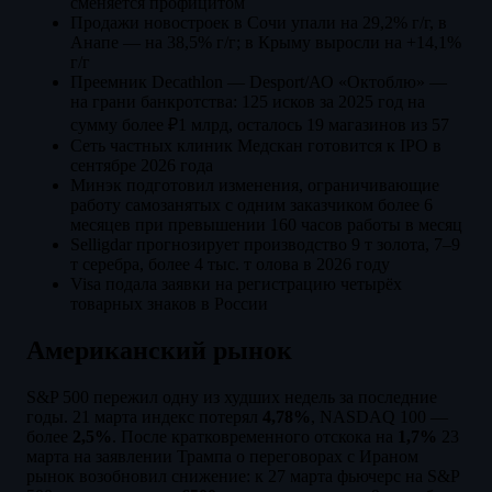
сменяется профицитом
Продажи новостроек в Сочи упали на 29,2% г/г, в
Анапе — на 38,5% г/г; в Крыму выросли на +14,1%
г/г
Преемник Decathlon — Desport/АО «Октоблю» —
на грани банкротства: 125 исков за 2025 год на
сумму более ₽1 млрд, осталось 19 магазинов из 57
Сеть частных клиник Медскан готовится к IPO в
сентябре 2026 года
Минэк подготовил изменения, ограничивающие
работу самозанятых с одним заказчиком более 6
месяцев при превышении 160 часов работы в месяц
Selligdar прогнозирует производство 9 т золота, 7–9
т серебра, более 4 тыс. т олова в 2026 году
Visa подала заявки на регистрацию четырёх
товарных знаков в России
Американский рынок
S&P 500 пережил одну из худших недель за последние
годы. 21 марта индекс потерял
4,78%
, NASDAQ 100 —
более
2,5%
. После кратковременного отскока на
1,7%
23
марта на заявлении Трампа о переговорах с Ираном
рынок возобновил снижение: к 27 марта фьючерс на S&P