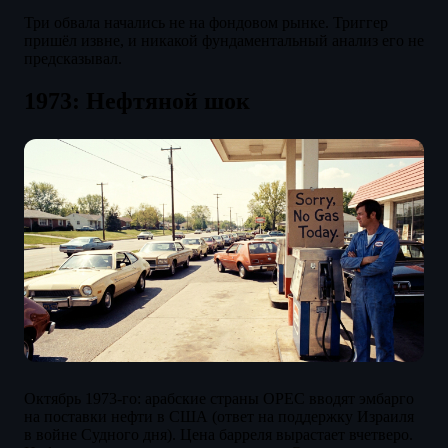
Три обвала начались не на фондовом рынке. Триггер
пришёл извне, и никакой фундаментальный анализ его не
предсказывал.
1973: Нефтяной шок
Октябрь 1973-го: арабские страны OPEC вводят эмбарго
на поставки нефти в США (ответ на поддержку Израиля
в войне Судного дня). Цена барреля вырастает вчетверо.