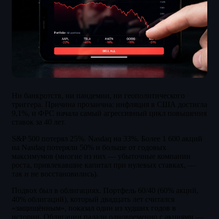
Ни банкротств, ни пандемии, ни геополитического
триггера. Причина прозаична: инфляция в США достигла
9,1%, и ФРС начала самый агрессивный цикл повышения
ставок за 40 лет.
S&P 500 потерял 25%. Nasdaq на 33%. Более 1 600 акций
на Nasdaq потеряли 50% и больше от годовых
максимумов (многие из них — убыточные компании
роста, привлекавшие капитал при нулевых ставках, —
так и не восстановились).
Подвох был в облигациях. Портфель 60/40 (60% акций,
40% облигаций), который двадцать лет считался
«защищённым», показал один из худших годов в
истории. Облигации падали одновременно с акциями —