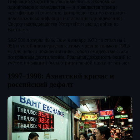
Инфляция уходит в двузначные числа. Экономика
одновременно замедляется — и появляется термин
«стагфляция» (сочетание, которое до тех пор считалось
невозможным: инфляция и стагнация одновременно).
Сверху накладываются Уотергейт и вывод войск из
Вьетнама.
S&P 500 потерял 48%. Dow в январе 1973-го стоял на 1
051 и устойчиво вернулся к этому уровню только в 1982-
м. Для целого поколения инвесторов семидесятые стали
потерянным десятилетием. Реальная доходность акций (с
учётом инфляции) была отрицательной почти десять лет.
1997–1998: Азиатский кризис и
российский дефолт