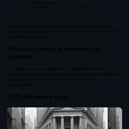
Инфляционный
S&P
9
2022
медвежий
−25%
~1,5 года
500
рынок
Девять строк, а в заголовке десять: азиатский кризис
1997-го и российский дефолт 1998-го связаны причинно
и разбираются вместе.
Обвалы, которые переписали
правила
Три краха из списка привели к перестройке всей
регуляторной системы. После каждого из них появлялись
институты и механизмы, которых раньше не
существовало.
1929: Великий крах