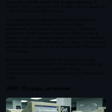
стоил около 20 000 (минус 50% за девять месяцев). К
августу 1992-го упал до 14 309. К марту 2003-го дошёл до
7 862. Итого: минус 80% от пика.
За пузырём пришла дефляция (полтора десятилетия
падающих цен), банковский кризис (который
замалчивали годами вместо расчистки) и стареющее
население. Nikkei превысил уровень 1989-го только в
феврале 2024-го. Тридцать четыре года нулевой ценовой
доходности. С учётом дивидендов — около 1,1% годовых
(данные MSCI Japan). За тот же период S&P 500 приносил
9,6% годовых.
Красивая демонстрация того, что происходит, когда
стартовая оценка безумна. P/E 60 означает, что инвестор
платит за 60 лет будущих прибылей. Рынку
потребовалось 34 года, чтобы «дорасти» до собственной
цены.
2000: Пузырь доткомов