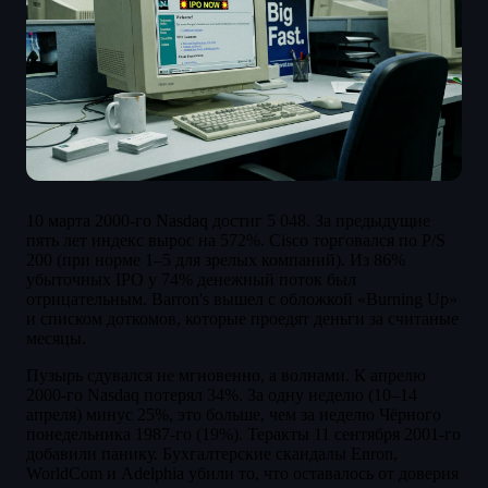
10 марта 2000-го Nasdaq достиг 5 048. За предыдущие
пять лет индекс вырос на 572%. Cisco торговался по P/S
200 (при норме 1–5 для зрелых компаний). Из 86%
убыточных IPO у 74% денежный поток был
отрицательным. Barron's вышел с обложкой «Burning Up»
и списком доткомов, которые проедят деньги за считаные
месяцы.
Пузырь сдувался не мгновенно, а волнами. К апрелю
2000-го Nasdaq потерял 34%. За одну неделю (10–14
апреля) минус 25%, это больше, чем за неделю Чёрного
понедельника 1987-го (19%). Теракты 11 сентября 2001-го
добавили панику. Бухгалтерские скандалы Enron,
WorldCom и Adelphia убили то, что оставалось от доверия