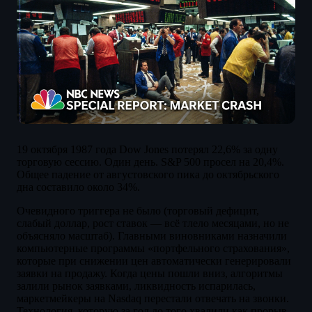
19 октября 1987 года Dow Jones потерял 22,6% за одну
торговую сессию. Один день. S&P 500 просел на 20,4%.
Общее падение от августовского пика до октябрьского
дна составило около 34%.
Очевидного триггера не было (торговый дефицит,
слабый доллар, рост ставок — всё тлело месяцами, но не
объясняло масштаб). Главными виновниками назначили
компьютерные программы «портфельного страхования»,
которые при снижении цен автоматически генерировали
заявки на продажу. Когда цены пошли вниз, алгоритмы
залили рынок заявками, ликвидность испарилась,
маркетмейкеры на Nasdaq перестали отвечать на звонки.
Технология, которую за год до того хвалили как прорыв,