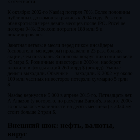
к отчётности.
К октябрю 2002-го Nasdaq потерял 78%. Более половины
публичных доткомов закрылись к 2004 году. Pets.com
обанкротился через девять месяцев после IPO. Priceline
потерял 94%. Boo.com потратил 188 млн $ и
ликвидировался.
Занятная деталь: в месяц перед пиком инсайдеры
(основатели, менеджеры) продавали в 23 раза больше
акций, чем покупали. За полгода вокруг пика они вывели
43 млрд $. Розничные инвесторы в 2000-м, наоборот,
вложили в фонды акций 260 млрд $ (рекорд). Умные
деньги выходили. Обычные — заходили. К 2002-му около
100 млн частных инвесторов потеряли суммарно 5 трлн
$.
Nasdaq вернулся к 5 000 в апреле 2015-го. Пятнадцать лет.
А Amazon (у которого, по расчётам Barron's, в марте 2000-
го оставалось «наличности на десять месяцев») к 2024-му
стоит больше 2 трлн $.
Внешний шок: нефть, валюты,
вирус