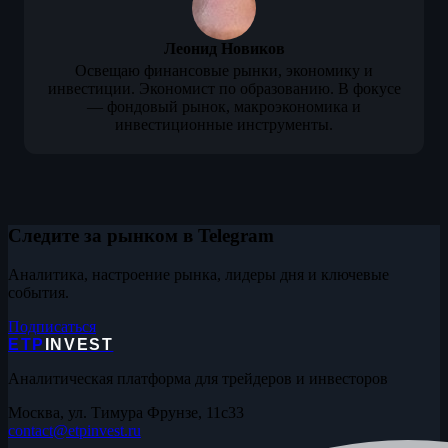
Леонид Новиков
Освещаю финансовые рынки, экономику и
инвестиции. Экономист по образованию. В фокусе
— фондовый рынок, макроэкономика и
инвестиционные инструменты.
Следите за рынком в Telegram
Аналитика, настроение рынка, лидеры дня и ключевые
события.
Подписаться
ETP
INVEST
Аналитическая платформа для трейдеров и инвесторов
Москва, ул. Тимура Фрунзе, 11с33
contact@etpinvest.ru