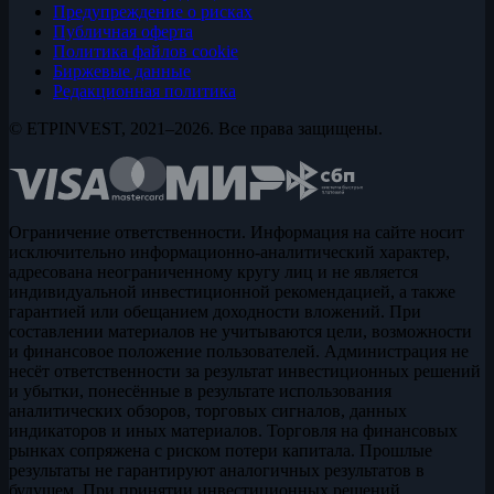
Предупреждение о рисках
Публичная оферта
Политика файлов cookie
Биржевые данные
Редакционная политика
© ETPINVEST, 2021–2026. Все права защищены.
Ограничение ответственности. Информация на сайте носит
исключительно информационно-аналитический характер,
адресована неограниченному кругу лиц и не является
индивидуальной инвестиционной рекомендацией, а также
гарантией или обещанием доходности вложений. При
составлении материалов не учитываются цели, возможности
и финансовое положение пользователей. Администрация не
несёт ответственности за результат инвестиционных решений
и убытки, понесённые в результате использования
аналитических обзоров, торговых сигналов, данных
индикаторов и иных материалов. Торговля на финансовых
рынках сопряжена с риском потери капитала. Прошлые
результаты не гарантируют аналогичных результатов в
будущем. При принятии инвестиционных решений