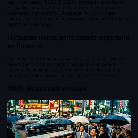
через программу TARP. В 2010-м вступил в силу закон
Додда-Фрэнка. Крупнейшие банки с тех пор проходят
ежегодные стресс-тесты. Леверидж 31:1 (с которым
работал Lehman) больше невозможен. По крайней мере, в
банковском секторе.
Пузыри: когда цена живёт отдельно
от бизнеса
Два обвала из списка отличаются от остальных тем, что
рынок рос годами без связи с реальной экономикой.
Падение было коррекцией иллюзии, а не реакцией на
шок. И восстановление растянулось на десятилетия.
1989: Японский пузырь