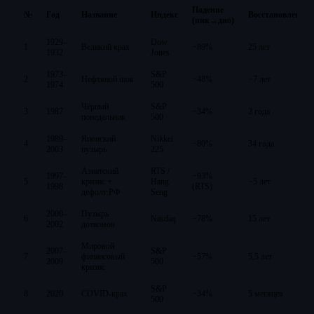
Падение
№
Год
Название
Индекс
Восстановление
(пик→дно)
1929–
Dow
1
Великий крах
−89%
25 лет
1932
Jones
1973–
S&P
2
Нефтяной шок
−48%
~7 лет
1974
500
Чёрный
S&P
3
1987
−34%
2 года
понедельник
500
1989–
Японский
Nikkei
4
−80%
34 года
2003
пузырь
225
Азиатский
RTS /
1997–
−93%
5
кризис +
Hang
~5 лет
1998
(RTS)
дефолт РФ
Seng
2000–
Пузырь
6
Nasdaq
−78%
15 лет
2002
доткомов
Мировой
2007–
S&P
7
финансовый
−57%
5,5 лет
2009
500
кризис
S&P
8
2020
COVID-крах
−34%
5 месяцев
500