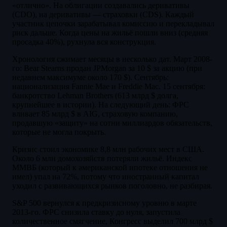
«отлично». На облигации создавались деривативы
(CDO), на деривативы — страховки (CDS). Каждый
участник цепочки зарабатывал комиссию и перекладывал
риск дальше. Когда цены на жильё пошли вниз (средняя
просадка 40%), рухнула вся конструкция.
Хронология сжимает месяцы в несколько дат. Март 2008-
го: Bear Stearns продан JPMorgan за 10 $ за акцию (при
недавнем максимуме около 170 $). Сентябрь:
национализация Fannie Mae и Freddie Mac. 15 сентября:
банкротство Lehman Brothers (613 млрд $ долга,
крупнейшее в истории). На следующий день: ФРС
вливает 85 млрд $ в AIG, страховую компанию,
продавшую «защиту» на сотни миллиардов обязательств,
которые не могла покрыть.
Кризис стоил экономике 8,8 млн рабочих мест в США.
Около 6 млн домохозяйств потеряли жильё. Индекс
ММВБ (который к американской ипотеке отношения не
имел) упал на 72%, потому что иностранный капитал
уходил с развивающихся рынков поголовно, не разбирая.
S&P 500 вернулся к предкризисному уровню в марте
2013-го. ФРС снизила ставку до нуля, запустила
количественное смягчение, Конгресс выделил 700 млрд $