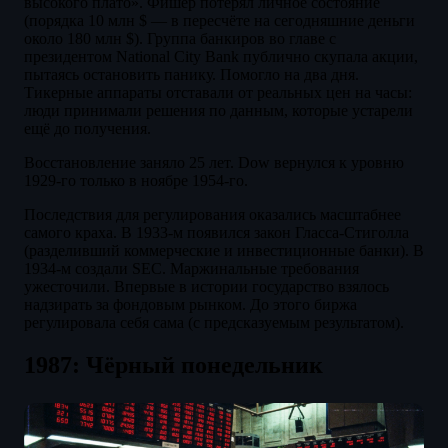
высокого плато». Фишер потерял личное состояние
(порядка 10 млн $ — в пересчёте на сегодняшние деньги
около 180 млн $). Группа банкиров во главе с
президентом National City Bank публично скупала акции,
пытаясь остановить панику. Помогло на два дня.
Тикерные аппараты отставали от реальных цен на часы:
люди принимали решения по данным, которые устарели
ещё до получения.
Восстановление заняло 25 лет. Dow вернулся к уровню
1929-го только в ноябре 1954-го.
Последствия для регулирования оказались масштабнее
самого краха. В 1933-м появился закон Гласса-Стиголла
(разделивший коммерческие и инвестиционные банки). В
1934-м создали SEC. Маржинальные требования
ужесточили. Впервые в истории государство взялось
надзирать за фондовым рынком. До этого биржа
регулировала себя сама (с предсказуемым результатом).
1987: Чёрный понедельник