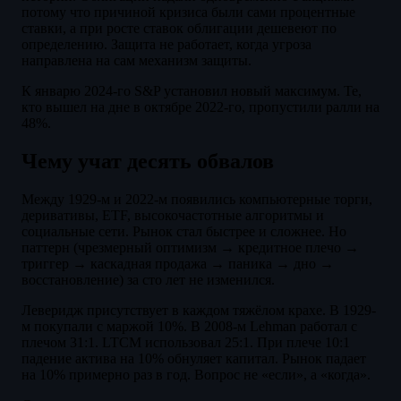
потому что причиной кризиса были сами процентные
ставки, а при росте ставок облигации дешевеют по
определению. Защита не работает, когда угроза
направлена на сам механизм защиты.
К январю 2024-го S&P установил новый максимум. Те,
кто вышел на дне в октябре 2022-го, пропустили ралли на
48%.
Чему учат десять обвалов
Между 1929-м и 2022-м появились компьютерные торги,
деривативы, ETF, высокочастотные алгоритмы и
социальные сети. Рынок стал быстрее и сложнее. Но
паттерн (чрезмерный оптимизм → кредитное плечо →
триггер → каскадная продажа → паника → дно →
восстановление) за сто лет не изменился.
Леверидж присутствует в каждом тяжёлом крахе. В 1929-
м покупали с маржой 10%. В 2008-м Lehman работал с
плечом 31:1. LTCM использовал 25:1. При плече 10:1
падение актива на 10% обнуляет капитал. Рынок падает
на 10% примерно раз в год. Вопрос не «если», а «когда».