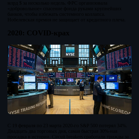
млрд $ за несколько недель. ФРС организовала
«добровольное» спасение фонда руками крупнейших
банков, чтобы избежать системного коллапса.
Нобелевская премия не защищает от кредитного плеча.
2020: COVID-крах
С 19 февраля по 23 марта 2020-го S&P 500 потерял 34%.
Двадцать два торговых дня, самая быстрая 30%-ная
просадка в истории. Circuit breakers сработали трижды за