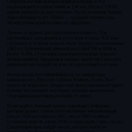
Скорость восстановления непредсказуема, и это
подтверждается статистикой за 150 лет. После COVID
рынок вернулся за пять месяцев. После доткомов Nasdaq
ждал пятнадцать лет. Nikkei — тридцать четыре года.
Между этими крайностями нет формулы.
Лучшие и худшие дни группируются вместе. Три
крупнейших однодневных роста Dow в конце XX века
случились в течение недели после Чёрного понедельника
1987-го. Крупнейший дневной рост S&P 500 в 2008-м
(плюс 11,6%, 13 октября) произошёл посреди худшего
месяца кризиса. Продавая в панике, инвестор с высокой
вероятностью продаёт за день до крупнейшего отскока.
Рынок всегда восстанавливается, но конкретные
компании нет. Pets.com, Lehman Brothers, Enron, Bear
Stearns не вернулись. Индексный фонд переживает крахи,
потому что заменяет погибших новыми компаниями.
Отдельная акция такой роскоши не имеет.
И последнее. Каждый кризис порождает реформы,
которые делают точное его повторение невозможным
(после 1929-го появился SEC, после 1987-го ввели
остановку торгов, после 2008-го запустили стресс-тесты).
Следующий крах найдёт место, которое никто не