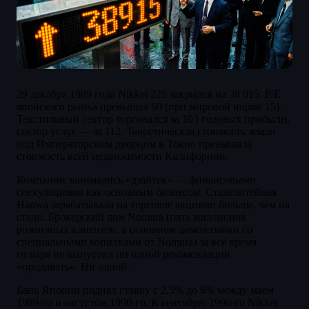
29 декабря 1989 года Nikkei 225 закрылся на 38 915. P/E
японского рынка превышал 60 (при мировой норме 15).
Текстильный сектор торговался за 103 годовых прибыли,
сектор услуг — за 112. Теоретическая стоимость земли
под Императорским дворцом в Токио превышала
стоимость всей недвижимости Калифорнии.
Компании занимались «дзайтек» — финансовыми
спекуляциями как основным бизнесом. Сталелитейная
Hanwa зарабатывала на торговле акциями больше, чем на
стали. Брокерский дом Nomura (пять миллионов
розничных клиентов, в основном домохозяйки со
специальными копилками от Nomura) за всё время
пузыря не выпустил ни одной рекомендации
«продавать». Ни одной.
Банк Японии поднял ставку с 2,5% до 6% между маем
1989-го и августом 1990-го. К сентябрю 1990-го Nikkei