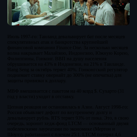
Июль 1997-го: Таиланд девальвирует бат после месяцев
спекулятивных атак и банкротства крупнейшей
финансовой компании Finance One. За несколько месяцев
волна накрывает Малайзию, Индонезию, Южную Корею,
Филиппины, Гонконг. ВВП на душу населения
обрушивается на 43% в Индонезии, на 21% в Таиланде.
Hang Seng за октябрь теряет 40%. Гонконгский регулятор
поднимает ставку овернайт до 300% (не опечатка) для
защиты привязки к доллару.
МВФ вмешивается с пакетом на 40 млрд $. Сухарто (31
год у власти) уходит в отставку.
Цепная реакция не остановилась в Азии. Август 1998-го:
Россия объявляет дефолт по внутреннему долгу и
девальвирует рубль. RTS теряет 93% от пика. Это, в свою
очередь, хоронит хедж-фонд LTCM — основанный двумя
нобелевскими лауреатами по экономике (Мертон и
Шоулз), работавший с плечом 25:1. LTCM потерял 4,6