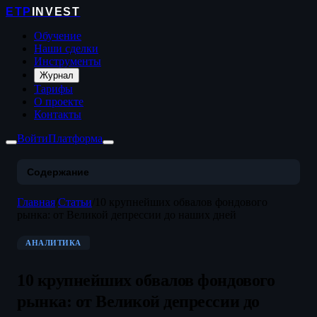
ETP
INVEST
Обучение
Наши сделки
Инструменты
Журнал
Тарифы
О проекте
Контакты
Войти
Платформа
Содержание
Главная
/
Статьи
/
10 крупнейших обвалов фондового
рынка: от Великой депрессии до наших дней
АНАЛИТИКА
10 крупнейших обвалов фондового
рынка: от Великой депрессии до