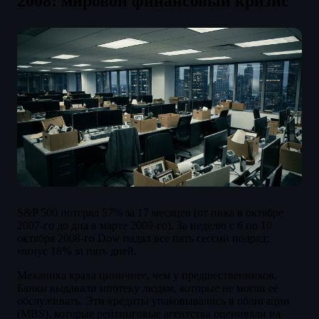
2008: мировой финансовый кризис
S&P 500 потерял 57% за 17 месяцев (от пика в октябре
2007-го до дна в марте 2009-го). За неделю с 6 по 10
октября 2008-го Dow падал все пять сессий подряд:
минус 18% за пять дней.
Механика краха циничнее, чем у предшественников.
Банки выдавали ипотеку людям, которые не могли её
обслуживать. Эти кредиты упаковывались в облигации
(MBS), которые рейтинговые агентства оценивали на