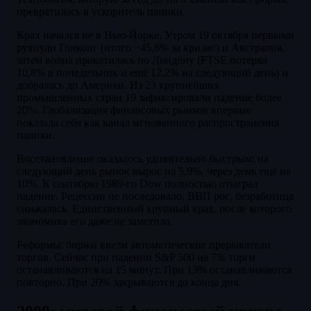
превратилась в ускоритель паники.
Крах начался не в Нью-Йорке. Утром 19 октября первыми
рухнули Гонконг (итого −45,8% за кризис) и Австралия,
затем волна прокатилась по Лондону (FTSE потерял
10,8% в понедельник и ещё 12,2% на следующий день) и
добралась до Америки. Из 23 крупнейших
промышленных стран 19 зафиксировали падение более
20%. Глобализация финансовых рынков впервые
показала себя как канал мгновенного распространения
паники.
Восстановление оказалось удивительно быстрым: на
следующий день рынок вырос на 5,9%, через день ещё на
10%. К сентябрю 1989-го Dow полностью отыграл
падение. Рецессии не последовало. ВВП рос, безработица
снижалась. Единственный крупный крах, после которого
экономика его даже не заметила.
Реформы: биржи ввели автоматические прерыватели
торгов. Сейчас при падении S&P 500 на 7% торги
останавливаются на 15 минут. При 13% останавливаются
повторно. При 20% закрываются до конца дня.