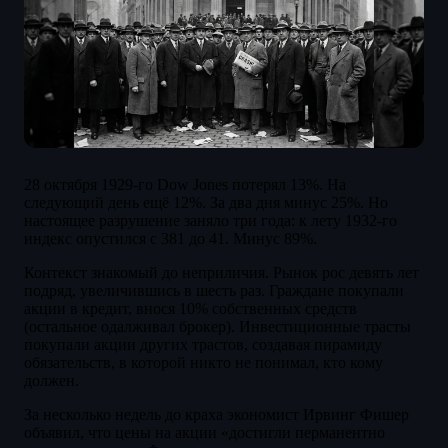
28 октября 1929-го Dow Jones потерял 13%. На
следующий день ещё 12%. За два дня минус 25%. Но
настоящее разрушение заняло три года: к лету 1932-го
индекс опустился с 381 до 41. Минус 89%.
Контекст знакомый до неприличия. Рынок рос девять лет
подряд, увеличившись в шесть раз. Граждане покупали
акции в кредит, внося 10% собственных средств
(остальное одалживал брокер). Инвестиционные трасты
покупали акции других трастов, создавая пирамиду
обязательств, в которой никто не понимал, кто кому
должен.
За несколько недель до краха экономист Ирвинг Фишер
объявил, что цены на акции «достигли перманентно