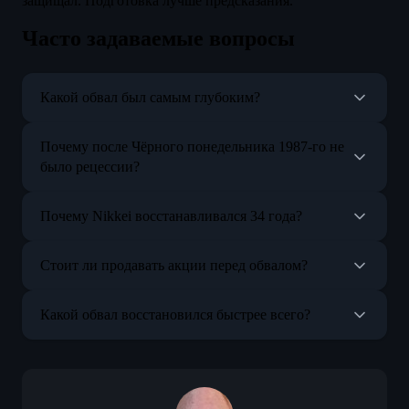
защищал. Подготовка лучше предсказания.
Часто задаваемые вопросы
Какой обвал был самым глубоким?
Почему после Чёрного понедельника 1987-го не
было рецессии?
Почему Nikkei восстанавливался 34 года?
Стоит ли продавать акции перед обвалом?
Какой обвал восстановился быстрее всего?