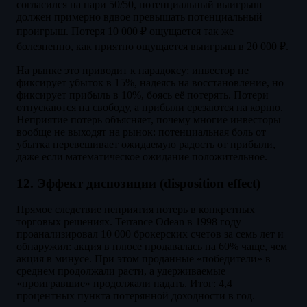
согласился на пари 50/50, потенциальный выигрыш
должен примерно вдвое превышать потенциальный
проигрыш. Потеря 10 000 ₽ ощущается так же
болезненно, как приятно ощущается выигрыш в 20 000 ₽.
На рынке это приводит к парадоксу: инвестор не
фиксирует убыток в 15%, надеясь на восстановление, но
фиксирует прибыль в 10%, боясь её потерять. Потери
отпускаются на свободу, а прибыли срезаются на корню.
Неприятие потерь объясняет, почему многие инвесторы
вообще не выходят на рынок: потенциальная боль от
убытка перевешивает ожидаемую радость от прибыли,
даже если математическое ожидание положительное.
12. Эффект диспозиции (disposition effect)
Прямое следствие неприятия потерь в конкретных
торговых решениях. Terrance Odean в 1998 году
проанализировал 10 000 брокерских счетов за семь лет и
обнаружил: акция в плюсе продавалась на 60% чаще, чем
акция в минусе. При этом проданные «победители» в
среднем продолжали расти, а удерживаемые
«проигравшие» продолжали падать. Итог: 4,4
процентных пункта потерянной доходности в год.