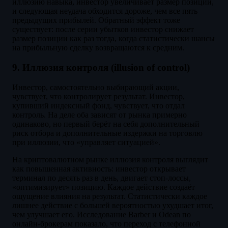
иллюзию навыка, инвестор увеличивает размер позиции,
и следующая неудача обходится дороже, чем все пять
предыдущих прибылей. Обратный эффект тоже
существует: после серии убытков инвестор снижает
размер позиции как раз тогда, когда статистически шансы
на прибыльную сделку возвращаются к средним.
9. Иллюзия контроля (illusion of control)
Инвестор, самостоятельно выбирающий акции,
чувствует, что контролирует результат. Инвестор,
купивший индексный фонд, чувствует, что отдал
контроль. На деле оба зависят от рынка примерно
одинаково, но первый берёт на себя дополнительный
риск отбора и дополнительные издержки на торговлю
при иллюзии, что «управляет ситуацией».
На криптовалютном рынке иллюзия контроля выглядит
как повышенная активность: инвестор открывает
терминал по десять раз в день, двигает стоп-лоссы,
«оптимизирует» позицию. Каждое действие создаёт
ощущение влияния на результат. Статистически каждое
лишнее действие с большей вероятностью ухудшает итог,
чем улучшает его. Исследование Barber и Odean по
онлайн-брокерам показало, что переход с телефонной