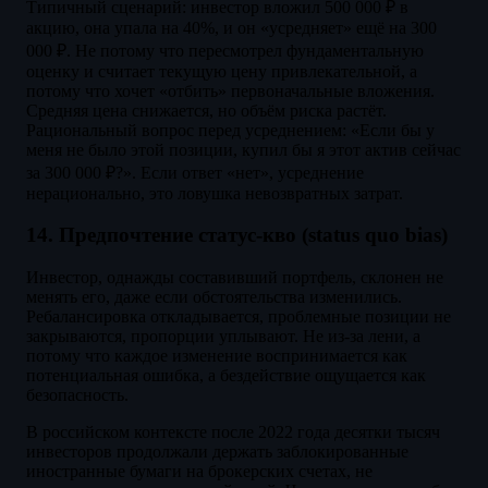
Типичный сценарий: инвестор вложил 500 000 ₽ в
акцию, она упала на 40%, и он «усредняет» ещё на 300
000 ₽. Не потому что пересмотрел фундаментальную
оценку и считает текущую цену привлекательной, а
потому что хочет «отбить» первоначальные вложения.
Средняя цена снижается, но объём риска растёт.
Рациональный вопрос перед усреднением: «Если бы у
меня не было этой позиции, купил бы я этот актив сейчас
за 300 000 ₽?». Если ответ «нет», усреднение
нерационально, это ловушка невозвратных затрат.
14. Предпочтение статус-кво (status quo bias)
Инвестор, однажды составивший портфель, склонен не
менять его, даже если обстоятельства изменились.
Ребалансировка откладывается, проблемные позиции не
закрываются, пропорции уплывают. Не из-за лени, а
потому что каждое изменение воспринимается как
потенциальная ошибка, а бездействие ощущается как
безопасность.
В российском контексте после 2022 года десятки тысяч
инвесторов продолжали держать заблокированные
иностранные бумаги на брокерских счетах, не