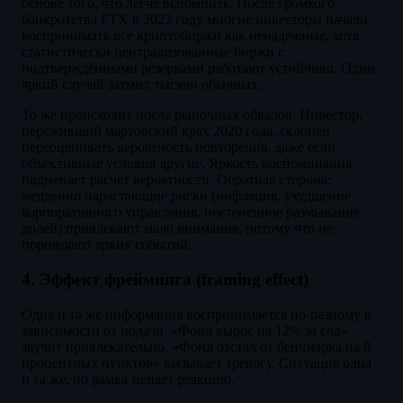
основе того, что легче вспомнить. После громкого
банкротства FTX в 2022 году многие инвесторы начали
воспринимать все криптобиржи как ненадёжные, хотя
статистически централизованные биржи с
подтверждёнными резервами работают устойчиво. Один
яркий случай затмил тысячи обычных.
То же происходит после рыночных обвалов. Инвестор,
переживший мартовский крах 2020 года, склонен
переоценивать вероятность повторения, даже если
объективные условия другие. Яркость воспоминания
подменяет расчёт вероятности. Обратная сторона:
медленно нарастающие риски (инфляция, ухудшение
корпоративного управления, постепенное размывание
долей) привлекают мало внимания, потому что не
порождают ярких событий.
4. Эффект фрейминга (framing effect)
Одна и та же информация воспринимается по-разному в
зависимости от подачи. «Фонд вырос на 12% за год»
звучит привлекательно. «Фонд отстал от бенчмарка на 8
процентных пунктов» вызывает тревогу. Ситуация одна
и та же, но рамка меняет реакцию.