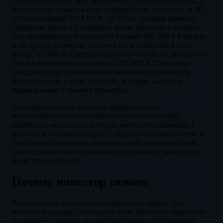
16,54%, тогда как S&P 500 принёс 25,02%. Разрыв в 8,5
процентных пунктов стал четвёртым по величине за 40
лет наблюдений DALBAR. За 20 лет средняя разница
скромнее, около 1% годовых, но на длинном горизонте
она превращается в пропасть: вложив 100 000 $ в индекс
и не трогая, инвестор получил бы к концу 2024 года
около 717 000 $. Средний инвестор с теми же деньгами и
тем же рынком получил около 346 000 $. Половина
доходности испарилась не из-за комиссий и не из-за
плохих акций, а из-за решений, которые казались
правильными в момент принятия.
Большинство этих решений продиктованы
когнитивными искажениями: систематическими
ошибками мышления, которые работают одинаково у
новичка и у управляющего с двадцатилетним стажем. В
этой статье разобраны двадцать таких искажений: как
они устроены, как проявляются на рынке и можно ли с
ними что-то сделать.
Почему инвестор уязвим
Когнитивные искажения появились не вчера. Это
побочный продукт эволюции: мозг экономит энергию и
подменяет сложный анализ быстрыми интуитивными