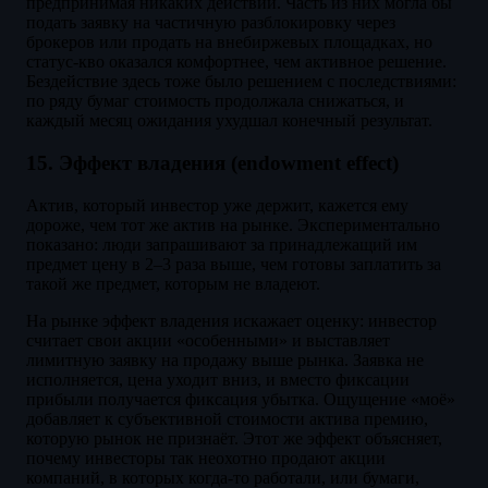
предпринимая никаких действий. Часть из них могла бы
подать заявку на частичную разблокировку через
брокеров или продать на внебиржевых площадках, но
статус-кво оказался комфортнее, чем активное решение.
Бездействие здесь тоже было решением с последствиями:
по ряду бумаг стоимость продолжала снижаться, и
каждый месяц ожидания ухудшал конечный результат.
15. Эффект владения (endowment effect)
Актив, который инвестор уже держит, кажется ему
дороже, чем тот же актив на рынке. Экспериментально
показано: люди запрашивают за принадлежащий им
предмет цену в 2–3 раза выше, чем готовы заплатить за
такой же предмет, которым не владеют.
На рынке эффект владения искажает оценку: инвестор
считает свои акции «особенными» и выставляет
лимитную заявку на продажу выше рынка. Заявка не
исполняется, цена уходит вниз, и вместо фиксации
прибыли получается фиксация убытка. Ощущение «моё»
добавляет к субъективной стоимости актива премию,
которую рынок не признаёт. Этот же эффект объясняет,
почему инвесторы так неохотно продают акции
компаний, в которых когда-то работали, или бумаги,