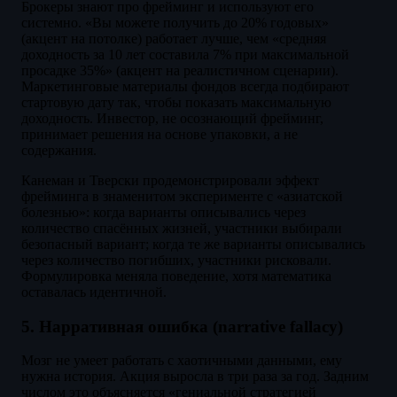
Брокеры знают про фрейминг и используют его
системно. «Вы можете получить до 20% годовых»
(акцент на потолке) работает лучше, чем «средняя
доходность за 10 лет составила 7% при максимальной
просадке 35%» (акцент на реалистичном сценарии).
Маркетинговые материалы фондов всегда подбирают
стартовую дату так, чтобы показать максимальную
доходность. Инвестор, не осознающий фрейминг,
принимает решения на основе упаковки, а не
содержания.
Канеман и Тверски продемонстрировали эффект
фрейминга в знаменитом эксперименте с «азиатской
болезнью»: когда варианты описывались через
количество спасённых жизней, участники выбирали
безопасный вариант; когда те же варианты описывались
через количество погибших, участники рисковали.
Формулировка меняла поведение, хотя математика
оставалась идентичной.
5. Нарративная ошибка (narrative fallacy)
Мозг не умеет работать с хаотичными данными, ему
нужна история. Акция выросла в три раза за год. Задним
числом это объясняется «гениальной стратегией