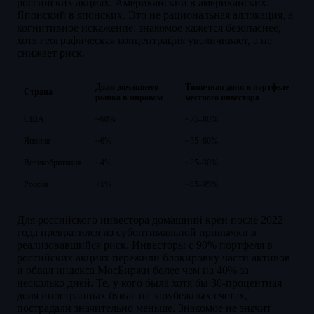
российских акциях. Американский в американских.
Японский в японских. Это не рациональная аллокация, а
когнитивное искажение: знакомое кажется безопаснее,
хотя географическая концентрация увеличивает, а не
снижает риск.
Доля домашнего
Типичная доля в портфеле
Страна
рынка в мировом
местного инвестора
США
~60%
~75–80%
Япония
~6%
~55–60%
Великобритания
~4%
~25–30%
Россия
<1%
~85–95%
Для российского инвестора домашний крен после 2022
года превратился из субоптимальной привычки в
реализовавшийся риск. Инвесторы с 90% портфеля в
российских акциях пережили блокировку части активов
и обвал индекса МосБиржи более чем на 40% за
несколько дней. Те, у кого была хотя бы 30-процентная
доля иностранных бумаг на зарубежных счетах,
пострадали значительно меньше. Знакомое не значит