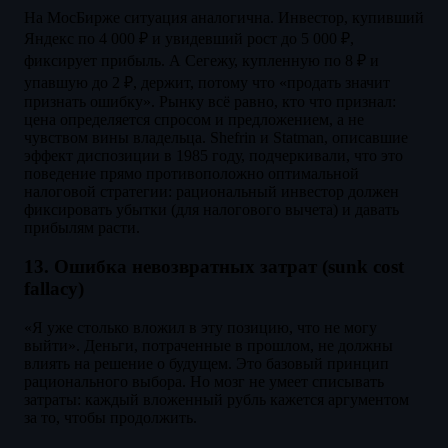
На МосБирже ситуация аналогична. Инвестор, купивший
Яндекс по 4 000 ₽ и увидевший рост до 5 000 ₽,
фиксирует прибыль. А Сегежу, купленную по 8 ₽ и
упавшую до 2 ₽, держит, потому что «продать значит
признать ошибку». Рынку всё равно, кто что признал:
цена определяется спросом и предложением, а не
чувством вины владельца. Shefrin и Statman, описавшие
эффект диспозиции в 1985 году, подчеркивали, что это
поведение прямо противоположно оптимальной
налоговой стратегии: рациональный инвестор должен
фиксировать убытки (для налогового вычета) и давать
прибылям расти.
13. Ошибка невозвратных затрат (sunk cost
fallacy)
«Я уже столько вложил в эту позицию, что не могу
выйти». Деньги, потраченные в прошлом, не должны
влиять на решение о будущем. Это базовый принцип
рационального выбора. Но мозг не умеет списывать
затраты: каждый вложенный рубль кажется аргументом
за то, чтобы продолжить.