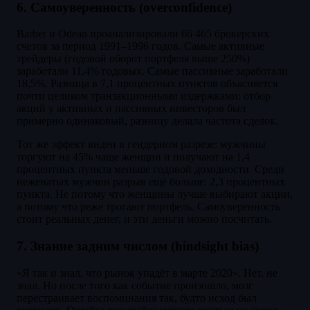
6. Самоуверенность (overconfidence)
Barber и Odean проанализировали 66 465 брокерских
счетов за период 1991–1996 годов. Самые активные
трейдеры (годовой оборот портфеля выше 250%)
заработали 11,4% годовых. Самые пассивные заработали
18,5%. Разница в 7,1 процентных пунктов объясняется
почти целиком транзакционными издержками: отбор
акций у активных и пассивных инвесторов был
примерно одинаковый, разницу делала частота сделок.
Тот же эффект виден в гендерном разрезе: мужчины
торгуют на 45% чаще женщин и получают на 1,4
процентных пункта меньше годовой доходности. Среди
неженатых мужчин разрыв ещё больше: 2,3 процентных
пункта. Не потому что женщины лучше выбирают акции,
а потому что реже трогают портфель. Самоуверенность
стоит реальных денег, и эти деньги можно посчитать.
7. Знание задним числом (hindsight bias)
«Я так и знал, что рынок упадёт в марте 2020». Нет, не
знал. Но после того как событие произошло, мозг
перестраивает воспоминания так, будто исход был