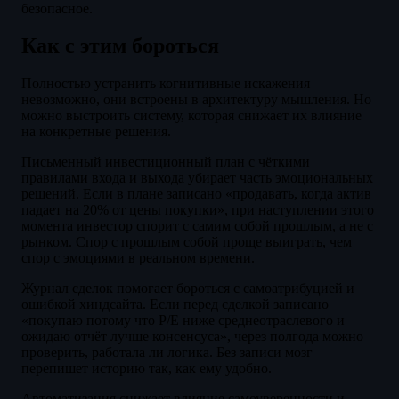
безопасное.
Как с этим бороться
Полностью устранить когнитивные искажения
невозможно, они встроены в архитектуру мышления. Но
можно выстроить систему, которая снижает их влияние
на конкретные решения.
Письменный инвестиционный план с чёткими
правилами входа и выхода убирает часть эмоциональных
решений. Если в плане записано «продавать, когда актив
падает на 20% от цены покупки», при наступлении этого
момента инвестор спорит с самим собой прошлым, а не с
рынком. Спор с прошлым собой проще выиграть, чем
спор с эмоциями в реальном времени.
Журнал сделок помогает бороться с самоатрибуцией и
ошибкой хиндсайта. Если перед сделкой записано
«покупаю потому что P/E ниже среднеотраслевого и
ожидаю отчёт лучше консенсуса», через полгода можно
проверить, работала ли логика. Без записи мозг
перепишет историю так, как ему удобно.
Автоматизация снижает влияние самоуверенности и