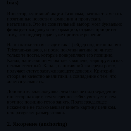
bias)
Инвестор, купивший акции Газпрома, начинает замечать
позитивные новости о компании и пропускать
негативные. Это не сознательный выбор: мозг буквально
фильтрует входящую информацию, отдавая приоритет
тому, что подтверждает уже принятое решение.
На практике это выглядит так. Трейдер подписан на пять
Telegram-каналов, и после покупки актива он читает
только те посты, которые подкрепляют его позицию.
Канал, написавший «я бы здесь вышел», маркируется как
некомпетентный. Канал, написавший «впереди рост»,
получает статус заслуживающего доверия. Критерий
отбора не качество аналитики, а совпадение с тем, что
хочется услышать.
Дополнительная ловушка: чем больше подтверждений
инвестор находит, тем увереннее себя чувствует и тем
крупнее позицию готов занять. Подтверждающее
искажение не только мешает видеть картину целиком,
оно раздувает размер ставки.
2. Якорение (anchoring)