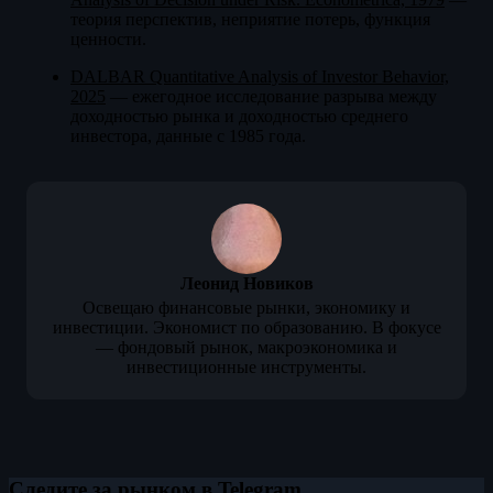
теория перспектив, неприятие потерь, функция
ценности.
DALBAR Quantitative Analysis of Investor Behavior,
2025
— ежегодное исследование разрыва между
доходностью рынка и доходностью среднего
инвестора, данные с 1985 года.
Леонид Новиков
Освещаю финансовые рынки, экономику и
инвестиции. Экономист по образованию. В фокусе
— фондовый рынок, макроэкономика и
инвестиционные инструменты.
Следите за рынком в Telegram