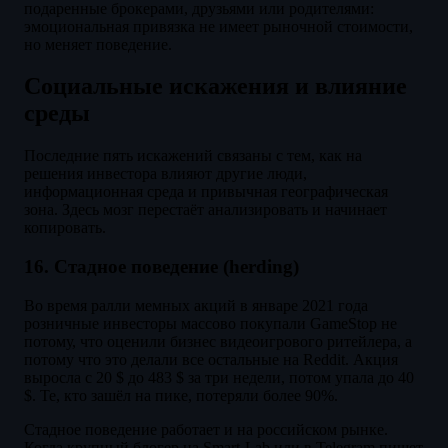
подаренные брокерами, друзьями или родителями:
эмоциональная привязка не имеет рыночной стоимости,
но меняет поведение.
Социальные искажения и влияние
среды
Последние пять искажений связаны с тем, как на
решения инвестора влияют другие люди,
информационная среда и привычная географическая
зона. Здесь мозг перестаёт анализировать и начинает
копировать.
16. Стадное поведение (herding)
Во время ралли мемных акций в январе 2021 года
розничные инвесторы массово покупали GameStop не
потому, что оценили бизнес видеоигрового ритейлера, а
потому что это делали все остальные на Reddit. Акция
выросла с 20 $ до 483 $ за три недели, потом упала до 40
$. Те, кто зашёл на пике, потеряли более 90%.
Стадное поведение работает и на российском рынке.
Когда крупный блогер на Smart-Lab или в Telegram пишет