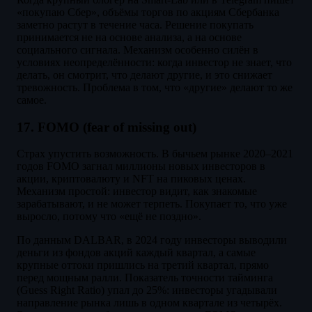
«покупаю Сбер», объёмы торгов по акциям Сбербанка
заметно растут в течение часа. Решение покупать
принимается не на основе анализа, а на основе
социального сигнала. Механизм особенно силён в
условиях неопределённости: когда инвестор не знает, что
делать, он смотрит, что делают другие, и это снижает
тревожность. Проблема в том, что «другие» делают то же
самое.
17. FOMO (fear of missing out)
Страх упустить возможность. В бычьем рынке 2020–2021
годов FOMO загнал миллионы новых инвесторов в
акции, криптовалюту и NFT на пиковых ценах.
Механизм простой: инвестор видит, как знакомые
зарабатывают, и не может терпеть. Покупает то, что уже
выросло, потому что «ещё не поздно».
По данным DALBAR, в 2024 году инвесторы выводили
деньги из фондов акций каждый квартал, а самые
крупные оттоки пришлись на третий квартал, прямо
перед мощным ралли. Показатель точности тайминга
(Guess Right Ratio) упал до 25%: инвесторы угадывали
направление рынка лишь в одном квартале из четырёх.