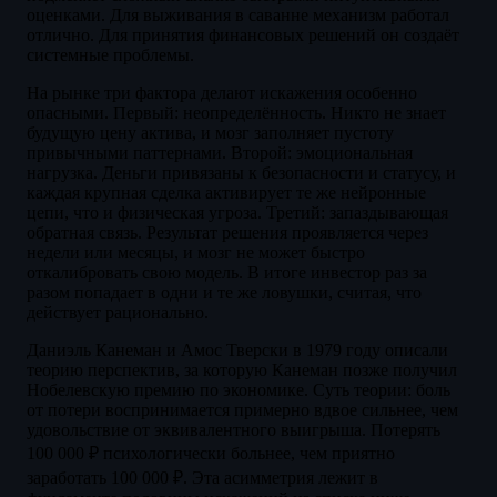
оценками. Для выживания в саванне механизм работал
отлично. Для принятия финансовых решений он создаёт
системные проблемы.
На рынке три фактора делают искажения особенно
опасными. Первый: неопределённость. Никто не знает
будущую цену актива, и мозг заполняет пустоту
привычными паттернами. Второй: эмоциональная
нагрузка. Деньги привязаны к безопасности и статусу, и
каждая крупная сделка активирует те же нейронные
цепи, что и физическая угроза. Третий: запаздывающая
обратная связь. Результат решения проявляется через
недели или месяцы, и мозг не может быстро
откалибровать свою модель. В итоге инвестор раз за
разом попадает в одни и те же ловушки, считая, что
действует рационально.
Даниэль Канеман и Амос Тверски в 1979 году описали
теорию перспектив, за которую Канеман позже получил
Нобелевскую премию по экономике. Суть теории: боль
от потери воспринимается примерно вдвое сильнее, чем
удовольствие от эквивалентного выигрыша. Потерять
100 000 ₽ психологически больнее, чем приятно
заработать 100 000 ₽. Эта асимметрия лежит в