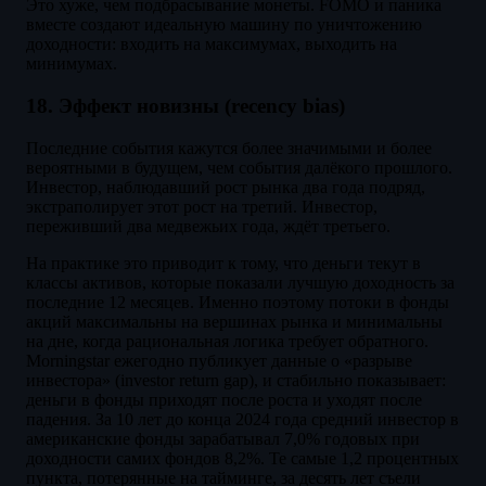
Это хуже, чем подбрасывание монеты. FOMO и паника
вместе создают идеальную машину по уничтожению
доходности: входить на максимумах, выходить на
минимумах.
18. Эффект новизны (recency bias)
Последние события кажутся более значимыми и более
вероятными в будущем, чем события далёкого прошлого.
Инвестор, наблюдавший рост рынка два года подряд,
экстраполирует этот рост на третий. Инвестор,
переживший два медвежьих года, ждёт третьего.
На практике это приводит к тому, что деньги текут в
классы активов, которые показали лучшую доходность за
последние 12 месяцев. Именно поэтому потоки в фонды
акций максимальны на вершинах рынка и минимальны
на дне, когда рациональная логика требует обратного.
Morningstar ежегодно публикует данные о «разрыве
инвестора» (investor return gap), и стабильно показывает:
деньги в фонды приходят после роста и уходят после
падения. За 10 лет до конца 2024 года средний инвестор в
американские фонды зарабатывал 7,0% годовых при
доходности самих фондов 8,2%. Те самые 1,2 процентных
пункта, потерянные на тайминге, за десять лет съели