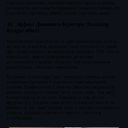
торговли на онлайн увеличил частоту сделок и снизил
доходность: доступность терминала создала иллюзию, что
«раз легко торговать, значит, нужно торговать чаще».
10. Эффект Даннинга-Крюгера (Dunning-
Kruger effect)
Начинающий инвестор после трёх прочитанных книг и
месяца на демосчёте оценивает свои способности выше,
чем профессионал с десятилетним опытом и CFA. Это не
карикатура, эффект подтверждён десятками
исследований в разных областях: чем ниже реальная
компетенция, тем выше самооценка.
На рынке это выглядит как готовность новичка давать
уверенные прогнозы и торговать с максимальным
плечом. Профессионал с опытом двух-трёх медвежьих
рынков, наоборот, говорит «я не знаю» чаще, чем даёт
конкретные цели по цене. Парадокс в том, что на
форумах и в Telegram чаще всего публикуют прогнозы
именно те, кто знает меньше всех: у них нет внутреннего
тормоза, который появляется вместе с опытом и
калибровкой.