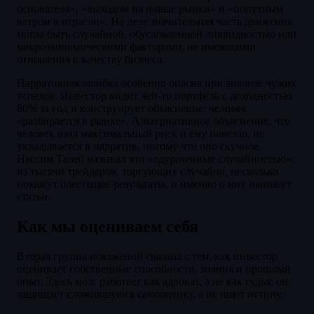
основателя», «выходом на новые рынки» и «попутным
ветром в отрасли». На деле значительная часть движения
могла быть случайной, обусловленной ликвидностью или
макроэкономическими факторами, не имеющими
отношения к качеству бизнеса.
Нарративная ошибка особенно опасна при анализе чужих
успехов. Инвестор видит чей-то портфель с доходностью
80% за год и конструирует объяснение: человек
«разбирается в рынке». Альтернативное объяснение, что
человек взял максимальный риск и ему повезло, не
укладывается в нарратив, потому что оно скучное.
Нассим Талеб называл это «одураченные случайностью»:
из тысячи трейдеров, торгующих случайно, несколько
покажут блестящие результаты, и именно о них напишут
статьи.
Как мы оцениваем себя
Вторая группа искажений связана с тем, как инвестор
оценивает собственные способности, знания и прошлый
опыт. Здесь мозг работает как адвокат, а не как судья: он
защищает сложившуюся самооценку, а не ищет истину.