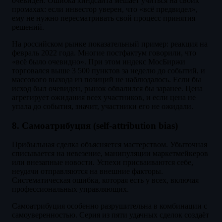
очевиден. Ошибка хиндсайта мешает учиться на своих
промахах: если инвестор уверен, что «всё предвидел»,
ему не нужно пересматривать свой процесс принятия
решений.
На российском рынке показательный пример: реакция на
февраль 2022 года. Многие постфактум говорили, что
«всё было очевидно». При этом индекс МосБиржи
торговался выше 3 500 пунктов за неделю до событий, и
массового выхода из позиций не наблюдалось. Если бы
исход был очевиден, рынок обвалился бы заранее. Цена
агрегирует ожидания всех участников, и если цена не
упала до события, значит, участники его не ожидали.
8. Самоатрибуция (self-attribution bias)
Прибыльная сделка объясняется мастерством. Убыточная
списывается на невезение, манипуляции маркетмейкеров
или внезапные новости. Успехи присваиваются себе,
неудачи отправляются на внешние факторы.
Систематическая ошибка, которая есть у всех, включая
профессиональных управляющих.
Самоатрибуция особенно разрушительна в комбинации с
самоуверенностью. Серия из пяти удачных сделок создаёт