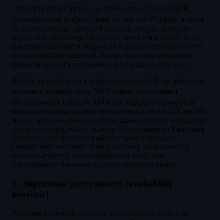
Инвестор купил акцию за 300 ₽. Она упала до 200 ₽.
Рациональный вопрос: стоит ли она 200 ₽ сейчас и будет
ли стоить больше завтра? Реальный вопрос, который
задаёт себе инвестор: «когда она вернётся к 300?». Цена
покупки становится якорем, от которого отсчитываются
все дальнейшие решения. Рынку при этом абсолютно
безразлично, по какой цене кто-то зашёл в позицию.
Якорение работает и в обратную сторону. Если аналитик
называет целевую цену 500 ₽, инвестор начинает
воспринимать текущие 350 ₽ как «дёшево», даже если
фундаментальная оценка не подтверждает ни 350, ни 500.
Число, произнесённое первым, задаёт систему координат
для всех последующих оценок. Эксперименты Канемана
показали, что якорение работает даже с заведомо
случайными числами: если участнику эксперимента
показать рулетку, остановившуюся на 65, его
последующие числовые оценки сместятся вверх.
3. Эвристика доступности (availability
heuristic)
Решение принимается не на основе статистики, а на