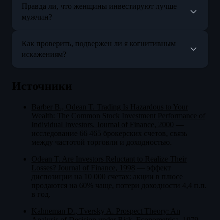
Правда ли, что женщины инвестируют лучше
мужчин?
Как проверить, подвержен ли я когнитивным
искажениям?
Источники
Barber B., Odean T. Trading Is Hazardous to Your
Wealth: The Common Stock Investment Performance of
Individual Investors. Journal of Finance, 2000
—
исследование 66 465 брокерских счетов, связь
между частотой торговли и доходностью.
Odean T. Are Investors Reluctant to Realize Their
Losses? Journal of Finance, 1998
— эффект
диспозиции на 10 000 счетах: акции в плюсе
продаются на 60% чаще, потери доходности 4,4 п.п.
в год.
Kahneman D., Tversky A. Prospect Theory: An
Analysis of Decision under Risk. Econometrica, 1979
—