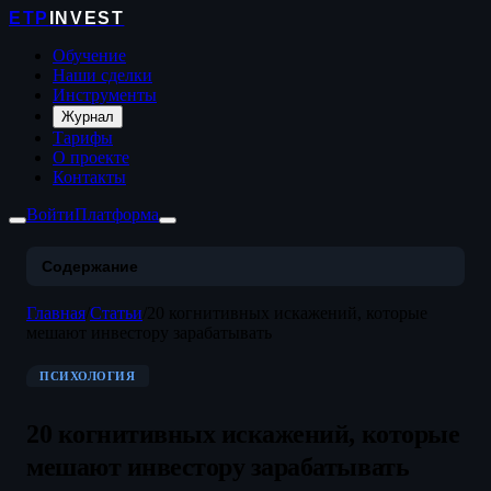
ETP
INVEST
Обучение
Наши сделки
Инструменты
Журнал
Тарифы
О проекте
Контакты
Войти
Платформа
Содержание
Главная
/
Статьи
/
20 когнитивных искажений, которые
мешают инвестору зарабатывать
ПСИХОЛОГИЯ
20 когнитивных искажений, которые
мешают инвестору зарабатывать