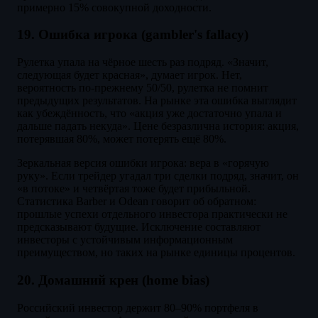
примерно 15% совокупной доходности.
19. Ошибка игрока (gambler's fallacy)
Рулетка упала на чёрное шесть раз подряд. «Значит,
следующая будет красная», думает игрок. Нет,
вероятность по-прежнему 50/50, рулетка не помнит
предыдущих результатов. На рынке эта ошибка выглядит
как убеждённость, что «акция уже достаточно упала и
дальше падать некуда». Цене безразлична история: акция,
потерявшая 80%, может потерять ещё 80%.
Зеркальная версия ошибки игрока: вера в «горячую
руку». Если трейдер угадал три сделки подряд, значит, он
«в потоке» и четвёртая тоже будет прибыльной.
Статистика Barber и Odean говорит об обратном:
прошлые успехи отдельного инвестора практически не
предсказывают будущие. Исключение составляют
инвесторы с устойчивым информационным
преимуществом, но таких на рынке единицы процентов.
20. Домашний крен (home bias)
Российский инвестор держит 80–90% портфеля в