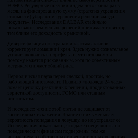
FOMO. Регулярные покупки индексного фонда раз в
месяц на фиксированную сумму (стратегия усреднения
стоимости) убирают из уравнения решение «когда
покупать». Исследования DALBAR стабильно
показывают: чем меньше решений принимает инвестор,
тем ближе его доходность к рыночной.
Диверсификация по странам и классам активов
корректирует домашний крен. Здесь нужно сознательное
усилие: включить в портфель то, что незнакомо и
поэтому кажется рискованным, хотя по объективным
метрикам снижает общий риск.
Периодическая пауза перед сделкой, простой, но
работающий инструмент. Правило «подожди 24 часа»
ломает цепочку реактивных решений, продиктованных
эвристикой доступности, FOMO или стадным
инстинктом.
И последнее: чтение этой статьи не защищает от
когнитивных искажений. Знание о них уменьшает
вероятность попадания в ловушку, но не устраняет её.
Исследования показывают, что даже специалисты по
поведенческим финансам подвержены тем же
искажениям в собственных инвестиционных решениях.