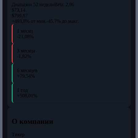
Диапазон 52 недели
Beta:
2,96
$73,14
$799,87
+493,8% от мин.
-45,7% до макс.
1 месяц
-21,08%
3 месяца
-1,82%
6 месяцев
+79,54%
1 год
+508,01%
О компании
Тикер