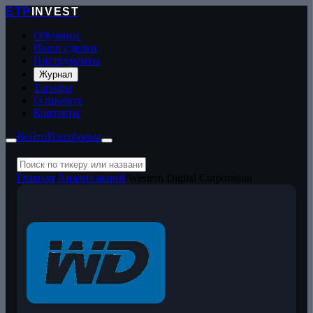
ETP
INVEST
Обучение
Наши сделки
Инструменты
Журнал
Тарифы
О проекте
Контакты
Войти
Платформа
Главная
/
Анализ акций
/
Western Digital Corporation