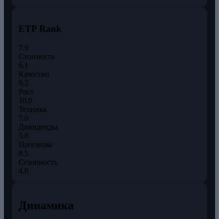
ETP Rank
7.9
Стоимость
6.1
Качество
9.2
Рост
10.0
Техника
7.0
Дивиденды
5.8
Прогнозы
8.5
Сезонность
4.0
Динамика