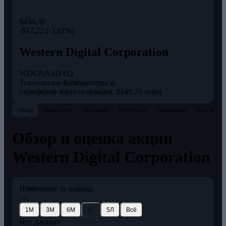
$434,30
-$17,22 (-3,81%)
Western Digital Corporation
WDC
NASDAQ
Технологии
·
Компьютеры и
периферия
·
Капитализация: $149,70 млрд
Обзор
Показатели
Теханализ
Отчётность
Дивиденды
Прогнозы
Обзор и оценка акции
Western Digital Corporation
Изменение за период
—
1М
3М
6М
1Г
5Л
Всё
Нет данных