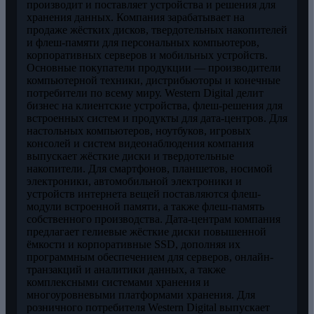
производит и поставляет устройства и решения для
хранения данных. Компания зарабатывает на
продаже жёстких дисков, твердотельных накопителей
и флеш-памяти для персональных компьютеров,
корпоративных серверов и мобильных устройств.
Основные покупатели продукции — производители
компьютерной техники, дистрибьюторы и конечные
потребители по всему миру. Western Digital делит
бизнес на клиентские устройства, флеш-решения для
встроенных систем и продукты для дата-центров. Для
настольных компьютеров, ноутбуков, игровых
консолей и систем видеонаблюдения компания
выпускает жёсткие диски и твердотельные
накопители. Для смартфонов, планшетов, носимой
электроники, автомобильной электроники и
устройств интернета вещей поставляются флеш-
модули встроенной памяти, а также флеш-память
собственного производства. Дата-центрам компания
предлагает гелиевые жёсткие диски повышенной
ёмкости и корпоративные SSD, дополняя их
программным обеспечением для серверов, онлайн-
транзакций и аналитики данных, а также
комплексными системами хранения и
многоуровневыми платформами хранения. Для
розничного потребителя Western Digital выпускает