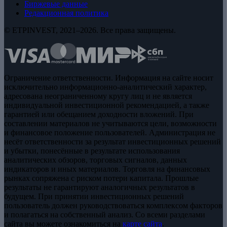
Биржевые данные
Редакционная политика
© ETPINVEST, 2021–2026. Все права защищены.
Ограничение ответственности. Информация на сайте носит
исключительно информационно-аналитический характер,
адресована неограниченному кругу лиц и не является
индивидуальной инвестиционной рекомендацией, а также
гарантией или обещанием доходности вложений. При
составлении материалов не учитываются цели, возможности
и финансовое положение пользователей. Администрация не
несёт ответственности за результат инвестиционных решений
и убытки, понесённые в результате использования
аналитических обзоров, торговых сигналов, данных
индикаторов и иных материалов. Торговля на финансовых
рынках сопряжена с риском потери капитала. Прошлые
результаты не гарантируют аналогичных результатов в
будущем. При принятии инвестиционных решений
пользователь должен руководствоваться комплексом факторов
и полагаться на собственный анализ. Со всеми разделами
сайта вы можете ознакомиться на
карте сайта
.