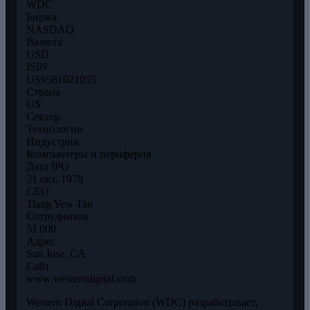
WDC
Биржа
NASDAQ
Валюта
USD
ISIN
US9581021055
Страна
US
Сектор
Технологии
Индустрия
Компьютеры и периферия
Дата IPO
31 окт. 1978
CEO
Tiang Yew Tan
Сотрудников
51 000
Адрес
San Jose, CA
Сайт
www.westerndigital.com
Western Digital Corporation (WDC) разрабатывает,