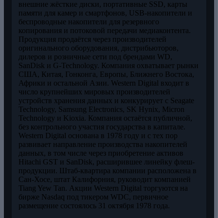
внешние жёсткие диски, портативные SSD, карты
памяти для камер и смартфонов, USB-накопители и
беспроводные накопители для резервного
копирования и потоковой передачи медиаконтента.
Продукция продаётся через производителей
оригинального оборудования, дистрибьюторов,
дилеров и розничные сети под брендами WD,
SanDisk и G-Technology. Компания охватывает рынки
США, Китая, Гонконга, Европы, Ближнего Востока,
Африки и остальной Азии. Western Digital входит в
число крупнейших мировых производителей
устройств хранения данных и конкурирует с Seagate
Technology, Samsung Electronics, SK Hynix, Micron
Technology и Kioxia. Компания остаётся публичной,
без контрольного участия государства в капитале.
Western Digital основана в 1978 году и с тех пор
развивает направление производства накопителей
данных, в том числе через приобретение активов
Hitachi GST и SanDisk, расширившее линейку флеш-
продукции. Штаб-квартира компании расположена в
Сан-Хосе, штат Калифорния, руководит компанией
Tiang Yew Tan. Акции Western Digital торгуются на
бирже Nasdaq под тикером WDC, первичное
размещение состоялось 31 октября 1978 года.