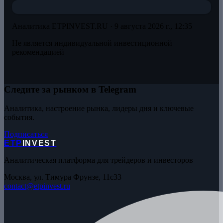
Аналитика ETPINVEST.RU ·
9 августа 2026 г., 12:35
Не является индивидуальной инвестиционной
рекомендацией
Следите за рынком в Telegram
Аналитика, настроение рынка, лидеры дня и ключевые
события.
Подписаться
ETP
INVEST
Аналитическая платформа для трейдеров и инвесторов
Москва, ул. Тимура Фрунзе, 11с33
contact@etpinvest.ru