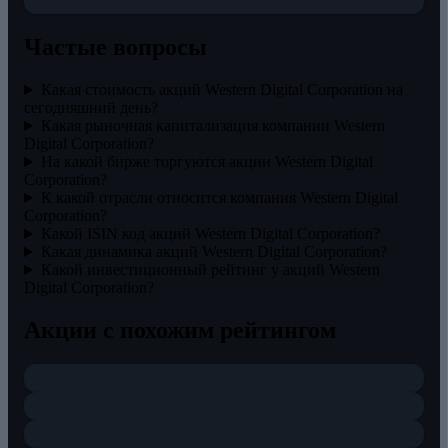
Частые вопросы
Какая стоимость акций Western Digital Corporation на
сегодняшний день?
Какая рыночная капитализация компании Western
Digital Corporation?
На какой бирже торгуются акции Western Digital
Corporation?
К какой отрасли относится компания Western Digital
Corporation?
Какой ISIN код акций Western Digital Corporation?
Какая динамика акций Western Digital Corporation?
Какой инвестиционный рейтинг у акций Western
Digital Corporation?
Акции с похожим рейтингом