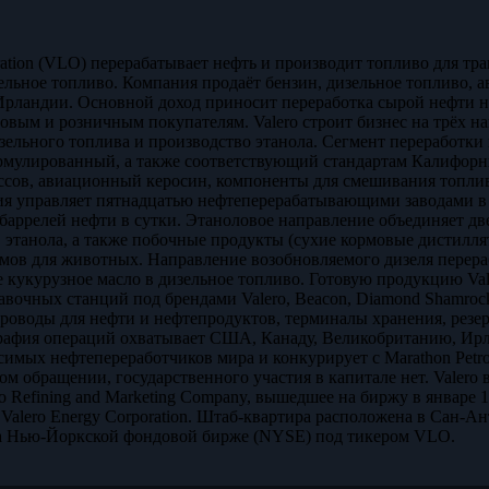
oration (VLO) перерабатывает нефть и производит топливо для т
ельное топливо. Компания продаёт бензин, дизельное топливо, 
рландии. Основной доход приносит переработка сырой нефти н
овым и розничным покупателям. Valero строит бизнес на трёх на
зельного топлива и производство этанола. Сегмент переработк
мулированный, а также соответствующий стандартам Калифорни
ссов, авиационный керосин, компоненты для смешивания топли
ия управляет пятнадцатью нефтеперерабатывающими заводами 
 баррелей нефти в сутки. Этаноловое направление объединяет д
 этанола, а также побочные продукты (сухие кормовые дистиллят
мов для животных. Направление возобновляемого дизеля перер
 кукурузное масло в дизельное топливо. Готовую продукцию Val
авочных станций под брендами Valero, Beacon, Diamond Shamrock
роводы для нефти и нефтепродуктов, терминалы хранения, резе
рафия операций охватывает США, Канаду, Великобританию, Ирлан
имых нефтепереработчиков мира и конкурирует с Marathon Petrol
ом обращении, государственного участия в капитале нет. Valero 
o Refining and Marketing Company, вышедшее на биржу в январе 1
Valero Energy Corporation. Штаб-квартира расположена в Сан-Ан
а Нью-Йоркской фондовой бирже (NYSE) под тикером VLO.