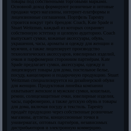
товары под собственными торговыми марками.
Основной доход формируют розничные и оптовые
продажи через магазины, интернет-платформы и
лицензионные соглашения. Портфель Tapestry
строится вокруг трёх брендов: Coach, Kate Spade и
Stuart Weitzman, каждый из которых сохраняет
собственную эстетику и целевую аудиторию. Coach
выпускает сумки, кожаные аксессуары, обувь,
украшения, часы, ароматы и одежду для женщин и
мужчин, а также лицензирует производство
технологических аксессуаров, ювелирных изделий,
очков и парфюмерии сторонним партнёрам. Kate
Spade предлагает сумки, аксессуары, одежду и
лицензирует товары для дома, постельное белье,
посуду, канцелярию и подарочную продукцию. Stuart
Weitzman специализируется на дизайнерской обуви
для женщин. Продуктовая линейка компании
охватывает женские и мужские сумки, кошельки,
ремни, солнцезащитные очки, ювелирные изделия,
часы, парфюмерию, а также детскую обувь и товары
для дома, включая посуду и текстиль. Tapestry
продаёт продукцию через собственные розничные
магазины, аутлеты, концессионные точки в
универмагах, оптовых партнёров, независимых
дистрибьюторов и электронную коммерцию.