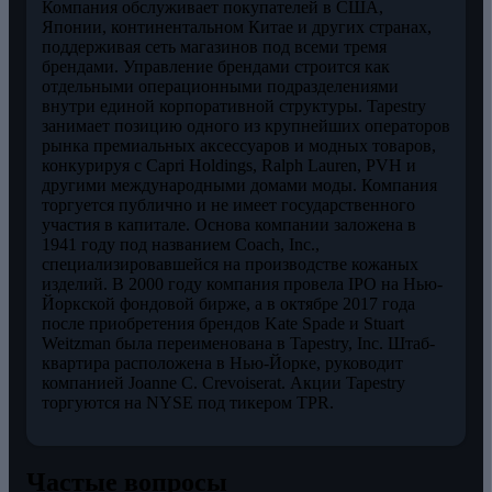
Компания обслуживает покупателей в США,
Японии, континентальном Китае и других странах,
поддерживая сеть магазинов под всеми тремя
брендами. Управление брендами строится как
отдельными операционными подразделениями
внутри единой корпоративной структуры. Tapestry
занимает позицию одного из крупнейших операторов
рынка премиальных аксессуаров и модных товаров,
конкурируя с Capri Holdings, Ralph Lauren, PVH и
другими международными домами моды. Компания
торгуется публично и не имеет государственного
участия в капитале. Основа компании заложена в
1941 году под названием Coach, Inc.,
специализировавшейся на производстве кожаных
изделий. В 2000 году компания провела IPO на Нью-
Йоркской фондовой бирже, а в октябре 2017 года
после приобретения брендов Kate Spade и Stuart
Weitzman была переименована в Tapestry, Inc. Штаб-
квартира расположена в Нью-Йорке, руководит
компанией Joanne C. Crevoiserat. Акции Tapestry
торгуются на NYSE под тикером TPR.
Частые вопросы