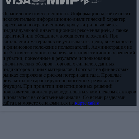
Ограничение ответственности. Информация на сайте носит
исключительно информационно-аналитический характер,
адресована неограниченному кругу лиц и не является
индивидуальной инвестиционной рекомендацией, а также
гарантией или обещанием доходности вложений. При
составлении материалов не учитываются цели, возможности
и финансовое положение пользователей. Администрация не
несёт ответственности за результат инвестиционных решений
и убытки, понесённые в результате использования
аналитических обзоров, торговых сигналов, данных
индикаторов и иных материалов. Торговля на финансовых
рынках сопряжена с риском потери капитала. Прошлые
результаты не гарантируют аналогичных результатов в
будущем. При принятии инвестиционных решений
пользователь должен руководствоваться комплексом факторов
и полагаться на собственный анализ. Со всеми разделами
сайта вы можете ознакомиться на
карте сайта
.