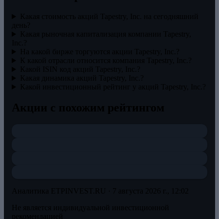
Какая стоимость акций Tapestry, Inc. на сегодняшний
день?
Какая рыночная капитализация компании Tapestry,
Inc.?
На какой бирже торгуются акции Tapestry, Inc.?
К какой отрасли относится компания Tapestry, Inc.?
Какой ISIN код акций Tapestry, Inc.?
Какая динамика акций Tapestry, Inc.?
Какой инвестиционный рейтинг у акций Tapestry, Inc.?
Акции с похожим рейтингом
Аналитика ETPINVEST.RU ·
7 августа 2026 г., 12:02
Не является индивидуальной инвестиционной
рекомендацией