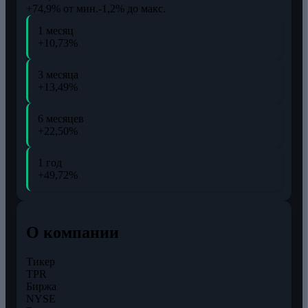
+74,9% от мин.
-1,2% до макс.
1 месяц
+10,73%
3 месяца
+13,49%
6 месяцев
+22,50%
1 год
+49,72%
О компании
Тикер
TPR
Биржа
NYSE