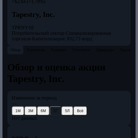
+$2,84 (+1,78%)
Tapestry, Inc.
TPR
NYSE
Потребительский сектор
·
Специализированная
торговля
·
Капитализация: $32,73 млрд
Обзор
Показатели
Теханализ
Отчётность
Дивиденды
Прогнозы
Обзор и оценка акции
Tapestry, Inc.
Изменение за период
—
1М
3М
6М
1Г
5Л
Всё
Нет данных