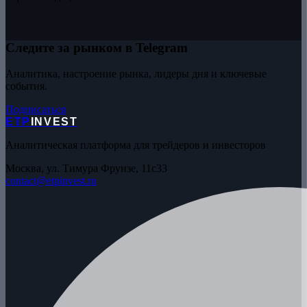
Следите за рынком в Telegram
Аналитика, настроение рынка, лидеры дня и ключевые
события.
Подписаться
ETP
INVEST
Аналитическая платформа для трейдеров и инвесторов
Москва, ул. Тимура Фрунзе, 11с33
contact@etpinvest.ru