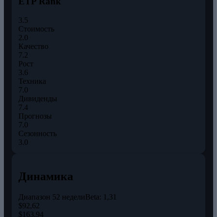
ETP Rank
3.5
Стоимость
2.0
Качество
7.2
Рост
3.6
Техника
7.0
Дивиденды
7.4
Прогнозы
7.0
Сезонность
3.0
Динамика
Диапазон 52 недели
Beta:
1,31
$92,62
$163,94