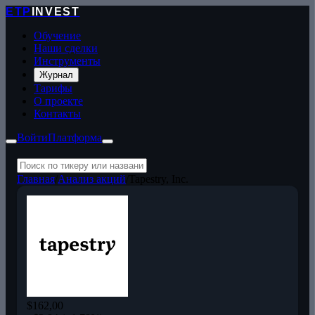
ETP
INVEST
Обучение
Наши сделки
Инструменты
Журнал
Тарифы
О проекте
Контакты
Войти
Платформа
Главная
/
Анализ акций
/
Tapestry, Inc.
$162,00