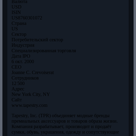
Валюта
USD
ISIN
US8760301072
Страна
US
Сектор
Потребительский сектор
Индустрия
Специализированная торговля
Дата IPO
6 окт. 2000
CEO
Joanne C. Crevoiserat
Сотрудников
12 500
Адрес
New York City, NY
Сайт
www.tapestry.com
Tapestry, Inc. (TPR) объединяет модные бренды
премиальных аксессуаров и товаров образа жизни.
Компания разрабатывает, производит и продаёт
сумки, обувь, украшения, одежду и сопутствующие