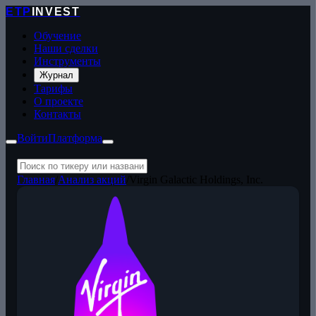
ETP
INVEST
Обучение
Наши сделки
Инструменты
Журнал
Тарифы
О проекте
Контакты
Войти
Платформа
Главная
/
Анализ акций
/
Virgin Galactic Holdings, Inc.