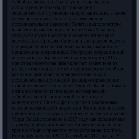
суборбитальные полёты, научные учреждения,
использующие полёты для проведения
экспериментов в условиях микрогравитации, а также
государственные агентства, заказывающие
исследовательские миссии. Полёты выполняются с
выделенного космопорта в штате Нью-Мексико,
откуда стартуют носители и совершают возврат
космопланы. Продажи билетов и контрактов ведутся
напрямую через собственные каналы компании без
привлечения посредников. География операционной
деятельности сосредоточена на территории США,
при этом клиентская база включает заказчиков из
разных стран мира. Помимо туристических полётов
компания развивает направление научных и
исследовательских миссий, расширяя применение
суборбитальных технологий. Virgin Galactic занимает
позицию одного из пионеров коммерческой
суборбитальной космической туристики и
конкурирует с Blue Origin и другими компаниями
частной космической индустрии. Компания остаётся
публичной, без государственного участия в капитале.
Virgin Galactic основана в 2017 году как холдинговая
структура, объединившая космическое направление
группы Virgin с проектом суборбитальных полётов.
Компания провела IPO 29 сентября 2017 года, а её