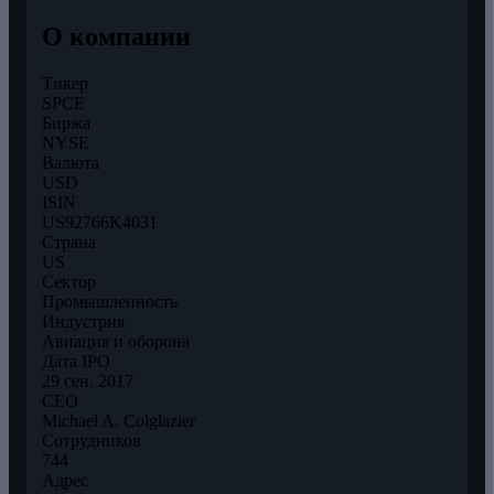
О компании
Тикер
SPCE
Биржа
NYSE
Валюта
USD
ISIN
US92766K4031
Страна
US
Сектор
Промышленность
Индустрия
Авиация и оборона
Дата IPO
29 сен. 2017
CEO
Michael A. Colglazier
Сотрудников
744
Адрес