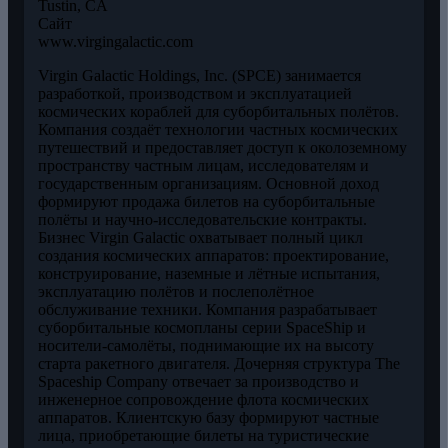
Tustin, CA
Сайт
www.virgingalactic.com
Virgin Galactic Holdings, Inc. (SPCE) занимается
разработкой, производством и эксплуатацией
космических кораблей для суборбитальных полётов.
Компания создаёт технологии частных космических
путешествий и предоставляет доступ к околоземному
пространству частным лицам, исследователям и
государственным организациям. Основной доход
формируют продажа билетов на суборбитальные
полёты и научно-исследовательские контракты.
Бизнес Virgin Galactic охватывает полный цикл
создания космических аппаратов: проектирование,
конструирование, наземные и лётные испытания,
эксплуатацию полётов и послеполётное
обслуживание техники. Компания разрабатывает
суборбитальные космопланы серии SpaceShip и
носители-самолёты, поднимающие их на высоту
старта ракетного двигателя. Дочерняя структура The
Spaceship Company отвечает за производство и
инженерное сопровождение флота космических
аппаратов. Клиентскую базу формируют частные
лица, приобретающие билеты на туристические