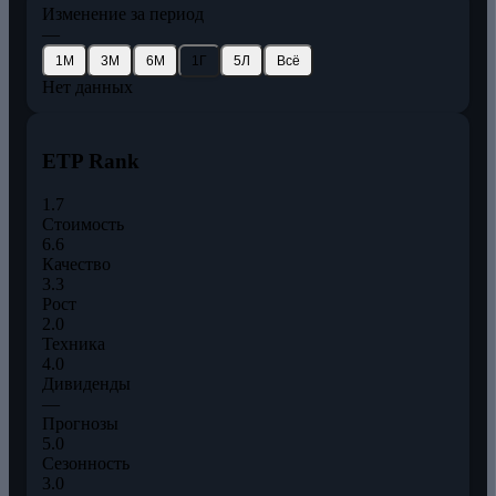
Изменение за период
—
1М
3М
6М
1Г
5Л
Всё
Нет данных
ETP Rank
1.7
Стоимость
6.6
Качество
3.3
Рост
2.0
Техника
4.0
Дивиденды
—
Прогнозы
5.0
Сезонность
3.0