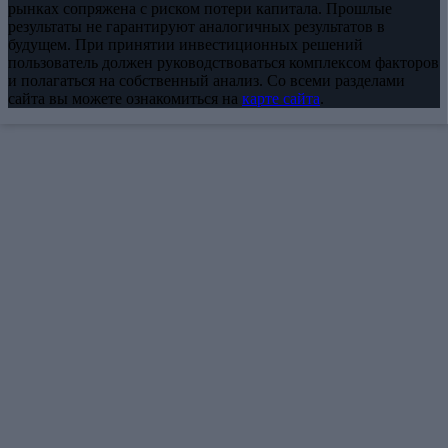
рынках сопряжена с риском потери капитала. Прошлые
результаты не гарантируют аналогичных результатов в
будущем. При принятии инвестиционных решений
пользователь должен руководствоваться комплексом факторов
и полагаться на собственный анализ. Со всеми разделами
сайта вы можете ознакомиться на
карте сайта
.