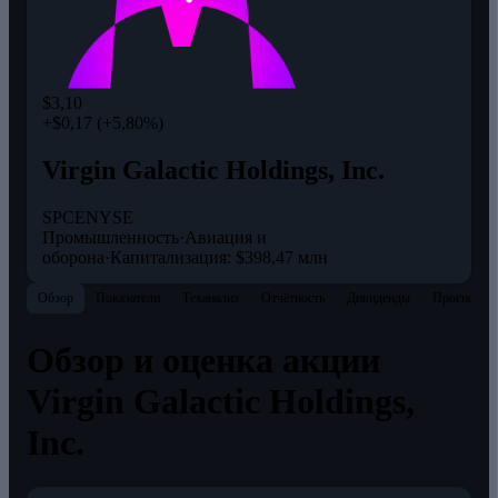
$3,10
+$0,17 (+5,80%)
Virgin Galactic Holdings, Inc.
SPCE
NYSE
Промышленность
·
Авиация и
оборона
·
Капитализация: $398,47 млн
Обзор
Показатели
Теханализ
Отчётность
Дивиденды
Прогнозы
Обзор и оценка акции
Virgin Galactic Holdings,
Inc.