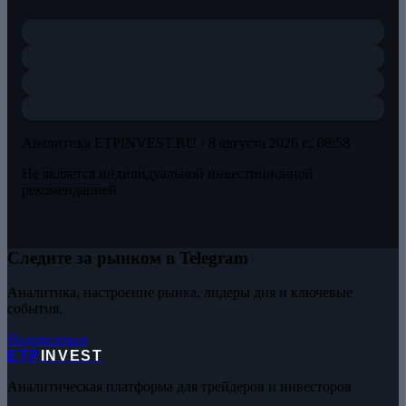
Аналитика ETPINVEST.RU ·
8 августа 2026 г., 08:58
Не является индивидуальной инвестиционной
рекомендацией
Следите за рынком в Telegram
Аналитика, настроение рынка, лидеры дня и ключевые
события.
Подписаться
ETP
INVEST
Аналитическая платформа для трейдеров и инвесторов