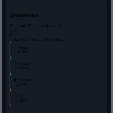
Динамика
Диапазон 52 недели
Beta:
2,29
$2,13
$8,90
+45,5% от мин.
-65,2% до макс.
1 месяц
+16,98%
3 месяца
+23,02%
6 месяцев
+2,31%
1 год
-17,99%