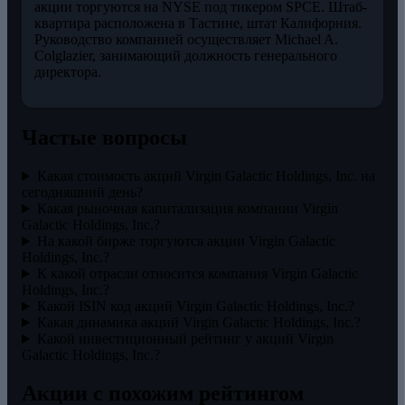
акции торгуются на NYSE под тикером SPCE. Штаб-
квартира расположена в Тастине, штат Калифорния.
Руководство компанией осуществляет Michael A.
Colglazier, занимающий должность генерального
директора.
Частые вопросы
Какая стоимость акций Virgin Galactic Holdings, Inc. на
сегодняшний день?
Какая рыночная капитализация компании Virgin
Galactic Holdings, Inc.?
На какой бирже торгуются акции Virgin Galactic
Holdings, Inc.?
К какой отрасли относится компания Virgin Galactic
Holdings, Inc.?
Какой ISIN код акций Virgin Galactic Holdings, Inc.?
Какая динамика акций Virgin Galactic Holdings, Inc.?
Какой инвестиционный рейтинг у акций Virgin
Galactic Holdings, Inc.?
Акции с похожим рейтингом