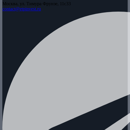
Москва, ул. Тимура Фрунзе, 11с33
contact@etpinvest.ru