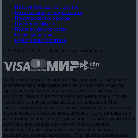
Пользовательское соглашение
Политика конфиденциальности
Предупреждение о рисках
Публичная оферта
Политика файлов cookie
Биржевые данные
Редакционная политика
© ETPINVEST, 2021–2026. Все права защищены.
Ограничение ответственности. Информация на сайте носит
исключительно информационно-аналитический характер,
адресована неограниченному кругу лиц и не является
индивидуальной инвестиционной рекомендацией, а также
гарантией или обещанием доходности вложений. При
составлении материалов не учитываются цели, возможности
и финансовое положение пользователей. Администрация не
несёт ответственности за результат инвестиционных решений
и убытки, понесённые в результате использования
аналитических обзоров, торговых сигналов, данных
индикаторов и иных материалов. Торговля на финансовых