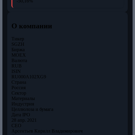
-50,16%
О компании
Тикер
SGZH
Биржа
MOEX
Валюта
RUB
ISIN
RU000A102XG9
Страна
Россия
Сектор
Материалы
Индустрия
Целлюлоза и бумага
Дата IPO
28 апр. 2021
CEO
Арсентьев Кирилл Владимирович