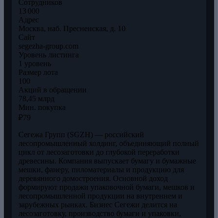
Сотрудников
13 000
Адрес
Москва, наб. Пресненская, д. 10
Сайт
segezha-group.com
Уровень листинга
1 уровень
Размер лота
100
Акций в обращении
78,45 млрд
Мин. покупка
₽79
Сегежа Групп (SGZH) — российский
лесопромышленный холдинг, объединяющий полный
цикл от лесозаготовки до глубокой переработки
древесины. Компания выпускает бумагу и бумажные
мешки, фанеру, пиломатериалы и продукцию для
деревянного домостроения. Основной доход
формируют продажи упаковочной бумаги, мешков и
лесопромышленной продукции на внутреннем и
зарубежных рынках. Бизнес Сегежи делится на
лесозаготовку, производство бумаги и упаковки,