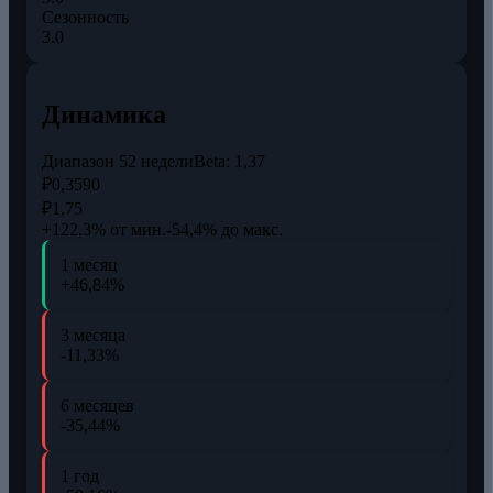
Сезонность
3.0
Динамика
Диапазон 52 недели
Beta:
1,37
₽0,3590
₽1,75
+122,3% от мин.
-54,4% до макс.
1 месяц
+46,84%
3 месяца
-11,33%
6 месяцев
-35,44%
1 год