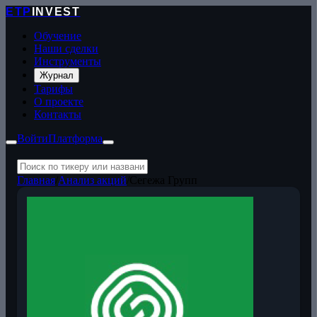
ETP
INVEST
Обучение
Наши сделки
Инструменты
Журнал
Тарифы
О проекте
Контакты
Войти
Платформа
Главная
/
Анализ акций
/
Сегежа Групп