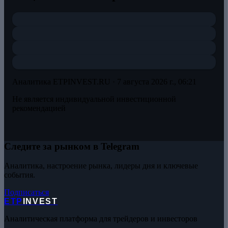
Аналитика ETPINVEST.RU ·
7 августа 2026 г., 06:21
Не является индивидуальной инвестиционной
рекомендацией
Следите за рынком в Telegram
Аналитика, настроение рынка, лидеры дня и ключевые
события.
Подписаться
ETP
INVEST
Аналитическая платформа для трейдеров и инвесторов