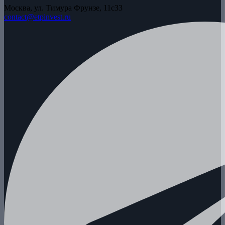
Москва, ул. Тимура Фрунзе, 11с33
contact@etpinvest.ru