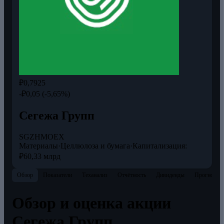
₽0,7925
-₽0,05 (-5,65%)
Сегежа Групп
SGZH
MOEX
Материалы
·
Целлюлоза и бумага
·
Капитализация:
₽60,33 млрд
Обзор
Показатели
Теханализ
Отчётность
Дивиденды
Прогнозы
Обзор и оценка акции
Сегежа Групп