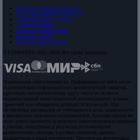
Пользовательское соглашение
Политика конфиденциальности
Предупреждение о рисках
Публичная оферта
Политика файлов cookie
Биржевые данные
Редакционная политика
© ETPINVEST, 2021–2026. Все права защищены.
Ограничение ответственности. Информация на сайте носит
исключительно информационно-аналитический характер,
адресована неограниченному кругу лиц и не является
индивидуальной инвестиционной рекомендацией, а также
гарантией или обещанием доходности вложений. При
составлении материалов не учитываются цели, возможности
и финансовое положение пользователей. Администрация не
несёт ответственности за результат инвестиционных решений
и убытки, понесённые в результате использования
аналитических обзоров, торговых сигналов, данных
индикаторов и иных материалов. Торговля на финансовых