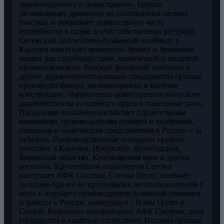
деревообработку и домостроение. Группа
заготавливает древесину на собственных лесных
участках и покрывает значительную часть
потребности в сырье за счёт собственных ресурсов.
Сегежский целлюлозно-бумажный комбинат в
Карелии выпускает мешочную бумагу и бумажные
мешки для стройиндустрии, химической и пищевой
промышленности. Вятский фанерный комбинат и
другие деревообрабатывающие предприятия группы
производят фанеру, пиломатериалы и клеёные
конструкции. Направление домостроения выпускает
домокомплекты из клеёного бруса и панельные дома.
Продукцию компания поставляет строительным
компаниям, производителям цемента и удобрений,
пищевым и химическим предприятиям в России и за
рубежом. Производственные площадки группы
работают в Карелии, Иркутской, Вологодской,
Кировской областях, Красноярском крае и других
регионах. Крупнейшим акционером Сегежи
выступает АФК Система. Сегежа Групп занимает
позицию одного из крупнейших лесопользователей в
мире и ведущего производителя бумажной упаковки
и фанеры в России, конкурируя с Илим Групп и
Свезой. Компанию контролирует АФК Система, доля
государства в капитале отсутствует. История группы