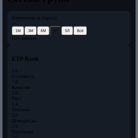
Изменение за период
—
1М
3М
6М
1Г
5Л
Всё
Нет данных
ETP Rank
1.6
Стоимость
7.0
Качество
5.6
Рост
2.4
Техника
3.0
Дивиденды
2.0
Прогнозы
3.0