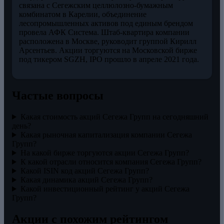
связана с Сегежским целлюлозно-бумажным
комбинатом в Карелии, объединение
лесопромышленных активов под единым брендом
провела АФК Система. Штаб-квартира компании
расположена в Москве, руководит группой Кирилл
Арсентьев. Акции торгуются на Московской бирже
под тикером SGZH, IPO прошло в апреле 2021 года.
Частые вопросы
Какая стоимость акций Сегежа Групп на сегодняшний
день?
Какая рыночная капитализация компании Сегежа
Групп?
На какой бирже торгуются акции Сегежа Групп?
К какой отрасли относится компания Сегежа Групп?
Какой ISIN код акций Сегежа Групп?
Какая динамика акций Сегежа Групп?
Какой инвестиционный рейтинг у акций Сегежа
Групп?
Акции с похожим рейтингом