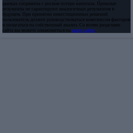
рынках сопряжена с риском потери капитала. Прошлые
результаты не гарантируют аналогичных результатов в
будущем. При принятии инвестиционных решений
пользователь должен руководствоваться комплексом факторов
и полагаться на собственный анализ. Со всеми разделами
сайта вы можете ознакомиться на
карте сайта
.