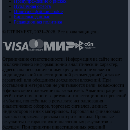
Предупреждение о рисках
Публичная оферта
Политика файлов cookie
Биржевые данные
Редакционная политика
© ETPINVEST, 2021–2026. Все права защищены.
Ограничение ответственности. Информация на сайте носит
исключительно информационно-аналитический характер,
адресована неограниченному кругу лиц и не является
индивидуальной инвестиционной рекомендацией, а также
гарантией или обещанием доходности вложений. При
составлении материалов не учитываются цели, возможности
и финансовое положение пользователей. Администрация не
несёт ответственности за результат инвестиционных решений
и убытки, понесённые в результате использования
аналитических обзоров, торговых сигналов, данных
индикаторов и иных материалов. Торговля на финансовых
рынках сопряжена с риском потери капитала. Прошлые
результаты не гарантируют аналогичных результатов в
будущем. При принятии инвестиционных решений