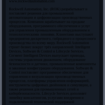
www.rockwellautomation.com
Rockwell Automation, Inc. (ROK) разрабатывает и
поставляет решения для промышленной
автоматизации и цифровизации производственных
процессов. Компания зарабатывает на продаже
оборудования, программного обеспечения и услуг
для управления промышленным оборудованием и
технологическими линиями. Клиентами выступают
предприятия дискретного, гибридного и процессного
производства по всему миру. Rockwell Automation
строит бизнес вокруг трёх направлений: Intelligent
Devices, Software & Control и Lifecycle Services.
Сегмент Intelligent Devices выпускает приводы,
системы управления движением, оборудование
безопасности и датчики, промышленные компоненты
и заказные конфигурации оборудования. Software &
Control поставляет программное обеспечение для
управления и визуализации производственных
процессов, платформы управления информацией,
инструменты цифровых двойников и симуляции, а
также решения для промышленных сетей и
кибербезопасности. Lifecycle Services дополняет
линейку консалтингом, услугами внедрения и
подключённой технической поддержкой