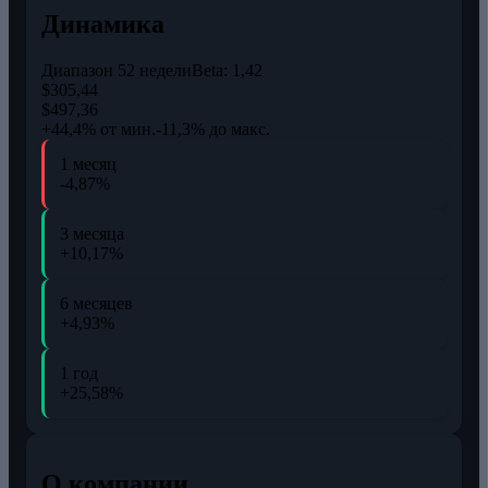
Динамика
Диапазон 52 недели
Beta:
1,42
$305,44
$497,36
+44,4% от мин.
-11,3% до макс.
1 месяц
-4,87%
3 месяца
+10,17%
6 месяцев
+4,93%
1 год
+25,58%
О компании