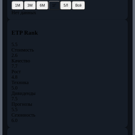
1М
3М
6М
1Г
5Л
Всё
Нет данных
ETP Rank
5.5
Стоимость
2.6
Качество
7.7
Рост
4.8
Техника
5.0
Дивиденды
7.5
Прогнозы
5.5
Сезонность
6.0