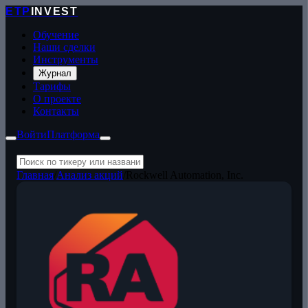
ETP
INVEST
Обучение
Наши сделки
Инструменты
Журнал
Тарифы
О проекте
Контакты
Войти
Платформа
Главная
/
Анализ акций
/
Rockwell Automation, Inc.