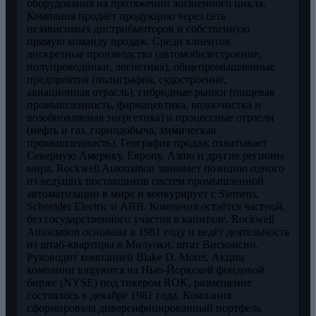
оборудования на протяжении жизненного цикла.
Компания продаёт продукцию через сеть
независимых дистрибьюторов и собственную
прямую команду продаж. Среди клиентов
дискретные производства (автомобилестроение,
полупроводники, логистика), общепромышленные
предприятия (полиграфия, судостроение,
авиационная отрасль), гибридные рынки (пищевая
промышленность, фармацевтика, водоочистка и
возобновляемая энергетика) и процессные отрасли
(нефть и газ, горнодобыча, химическая
промышленность). География продаж охватывает
Северную Америку, Европу, Азию и другие регионы
мира. Rockwell Automation занимает позицию одного
из ведущих поставщиков систем промышленной
автоматизации в мире и конкурирует с Siemens,
Schneider Electric и ABB. Компания остаётся частной,
без государственного участия в капитале. Rockwell
Automation основана в 1981 году и ведёт деятельность
из штаб-квартиры в Милуоки, штат Висконсин.
Руководит компанией Blake D. Moret. Акции
компании torgуются на Нью-Йоркской фондовой
бирже (NYSE) под тикером ROK, размещение
состоялось в декабре 1981 года. Компания
сформировала диверсифицированный портфель