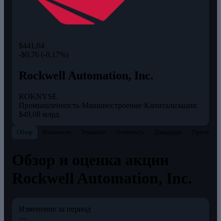
$441,04
-$0,76 (-0,17%)
Rockwell Automation, Inc.
ROK
NYSE
Промышленность
·
Машиностроение
·
Капитализация:
$49,08 млрд
Обзор
Показатели
Теханализ
Отчётность
Дивиденды
Прогнозы
Обзор и оценка акции
Rockwell Automation, Inc.
Изменение за период
—