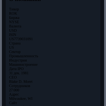
Тикер
ROK
Биржа
NYSE
Валюта
USD
ISIN
US7739031091
Страна
US
Сектор
Промышленность
Индустрия
Машиностроение
Дата IPO
31 дек. 1981
CEO
Blake D. Moret
Сотрудников
27 000
Адрес
Milwaukee, WI
Сайт