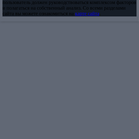
пользователь должен руководствоваться комплексом факторов
и полагаться на собственный анализ. Со всеми разделами
сайта вы можете ознакомиться на
карте сайта
.