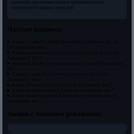
решений для автоматизации промышленных
предприятий разных отраслей.
Частые вопросы
Какая стоимость акций Rockwell Automation, Inc. на
сегодняшний день?
Какая рыночная капитализация компании Rockwell
Automation, Inc.?
На какой бирже торгуются акции Rockwell Automation,
Inc.?
К какой отрасли относится компания Rockwell
Automation, Inc.?
Какой ISIN код акций Rockwell Automation, Inc.?
Какая динамика акций Rockwell Automation, Inc.?
Какой инвестиционный рейтинг у акций Rockwell
Automation, Inc.?
Акции с похожим рейтингом