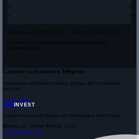
Аналитика ETPINVEST.RU ·
8 августа 2026 г., 09:22
Не является индивидуальной инвестиционной
рекомендацией
Следите за рынком в Telegram
Аналитика, настроение рынка, лидеры дня и ключевые
события.
Подписаться
ETP
INVEST
Аналитическая платформа для трейдеров и инвесторов
Москва, ул. Тимура Фрунзе, 11с33
contact@etpinvest.ru