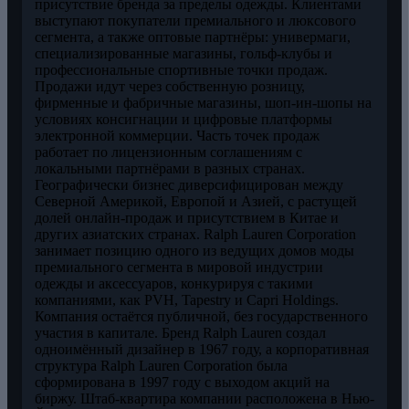
присутствие бренда за пределы одежды. Клиентами
выступают покупатели премиального и люксового
сегмента, а также оптовые партнёры: универмаги,
специализированные магазины, гольф-клубы и
профессиональные спортивные точки продаж.
Продажи идут через собственную розницу,
фирменные и фабричные магазины, шоп-ин-шопы на
условиях консигнации и цифровые платформы
электронной коммерции. Часть точек продаж
работает по лицензионным соглашениям с
локальными партнёрами в разных странах.
Географически бизнес диверсифицирован между
Северной Америкой, Европой и Азией, с растущей
долей онлайн-продаж и присутствием в Китае и
других азиатских странах. Ralph Lauren Corporation
занимает позицию одного из ведущих домов моды
премиального сегмента в мировой индустрии
одежды и аксессуаров, конкурируя с такими
компаниями, как PVH, Tapestry и Capri Holdings.
Компания остаётся публичной, без государственного
участия в капитале. Бренд Ralph Lauren создал
одноимённый дизайнер в 1967 году, а корпоративная
структура Ralph Lauren Corporation была
сформирована в 1997 году с выходом акций на
биржу. Штаб-квартира компании расположена в Нью-