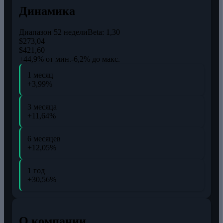
Динамика
Диапазон 52 недели
Beta:
1,30
$273,04
$421,60
+44,9% от мин.
-6,2% до макс.
1 месяц
+3,99%
3 месяца
+11,64%
6 месяцев
+12,05%
1 год
+30,56%
О компании