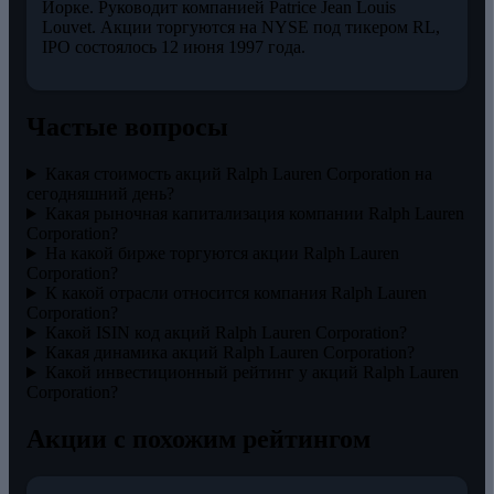
Йорке. Руководит компанией Patrice Jean Louis
Louvet. Акции торгуются на NYSE под тикером RL,
IPO состоялось 12 июня 1997 года.
Частые вопросы
Какая стоимость акций Ralph Lauren Corporation на
сегодняшний день?
Какая рыночная капитализация компании Ralph Lauren
Corporation?
На какой бирже торгуются акции Ralph Lauren
Corporation?
К какой отрасли относится компания Ralph Lauren
Corporation?
Какой ISIN код акций Ralph Lauren Corporation?
Какая динамика акций Ralph Lauren Corporation?
Какой инвестиционный рейтинг у акций Ralph Lauren
Corporation?
Акции с похожим рейтингом