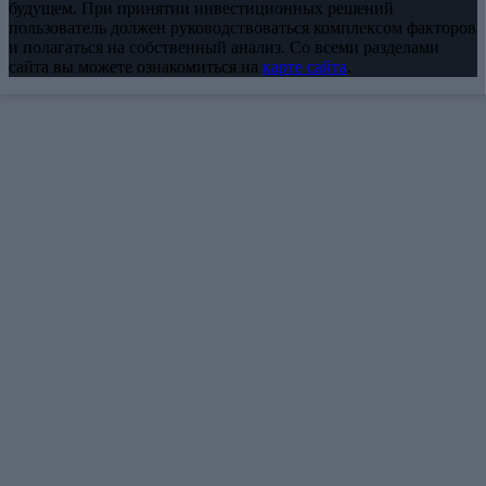
будущем. При принятии инвестиционных решений
пользователь должен руководствоваться комплексом факторов
и полагаться на собственный анализ. Со всеми разделами
сайта вы можете ознакомиться на
карте сайта
.