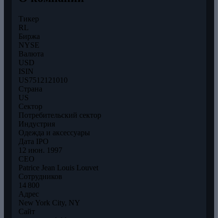
Тикер
RL
Биржа
NYSE
Валюта
USD
ISIN
US7512121010
Страна
US
Сектор
Потребительский сектор
Индустрия
Одежда и аксессуары
Дата IPO
12 июн. 1997
CEO
Patrice Jean Louis Louvet
Сотрудников
14 800
Адрес
New York City, NY
Сайт