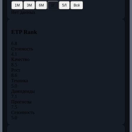
1М
3М
6М
1Г
5Л
Всё
Нет данных
ETP Rank
6.8
Стоимость
4.1
Качество
8.5
Рост
8.6
Техника
5.0
Дивиденды
7.1
Прогнозы
7.5
Сезонность
5.0