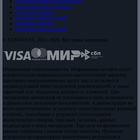
Политика конфиденциальности
Предупреждение о рисках
Публичная оферта
Политика файлов cookie
Биржевые данные
Редакционная политика
© ETPINVEST, 2021–2026. Все права защищены.
Ограничение ответственности. Информация на сайте носит
исключительно информационно-аналитический характер,
адресована неограниченному кругу лиц и не является
индивидуальной инвестиционной рекомендацией, а также
гарантией или обещанием доходности вложений. При
составлении материалов не учитываются цели, возможности
и финансовое положение пользователей. Администрация не
несёт ответственности за результат инвестиционных решений
и убытки, понесённые в результате использования
аналитических обзоров, торговых сигналов, данных
индикаторов и иных материалов. Торговля на финансовых
рынках сопряжена с риском потери капитала. Прошлые
результаты не гарантируют аналогичных результатов в