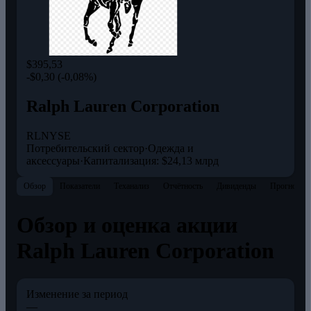
$395,53
-$0,30 (-0,08%)
Ralph Lauren Corporation
RL
NYSE
Потребительский сектор
·
Одежда и
аксессуары
·
Капитализация: $24,13 млрд
Обзор
Показатели
Теханализ
Отчётность
Дивиденды
Прогнозы
Обзор и оценка акции
Ralph Lauren Corporation
Изменение за период
—