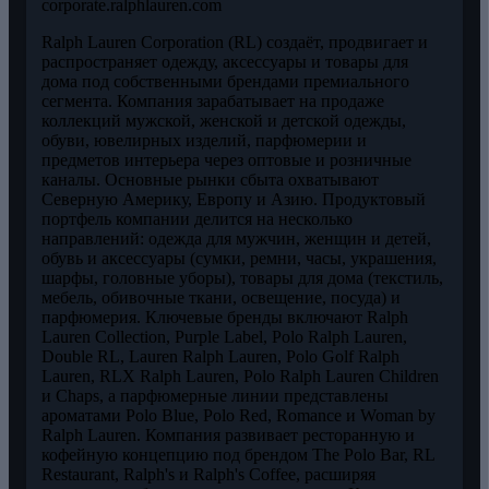
corporate.ralphlauren.com
Ralph Lauren Corporation (RL) создаёт, продвигает и
распространяет одежду, аксессуары и товары для
дома под собственными брендами премиального
сегмента. Компания зарабатывает на продаже
коллекций мужской, женской и детской одежды,
обуви, ювелирных изделий, парфюмерии и
предметов интерьера через оптовые и розничные
каналы. Основные рынки сбыта охватывают
Северную Америку, Европу и Азию. Продуктовый
портфель компании делится на несколько
направлений: одежда для мужчин, женщин и детей,
обувь и аксессуары (сумки, ремни, часы, украшения,
шарфы, головные уборы), товары для дома (текстиль,
мебель, обивочные ткани, освещение, посуда) и
парфюмерия. Ключевые бренды включают Ralph
Lauren Collection, Purple Label, Polo Ralph Lauren,
Double RL, Lauren Ralph Lauren, Polo Golf Ralph
Lauren, RLX Ralph Lauren, Polo Ralph Lauren Children
и Chaps, а парфюмерные линии представлены
ароматами Polo Blue, Polo Red, Romance и Woman by
Ralph Lauren. Компания развивает ресторанную и
кофейную концепцию под брендом The Polo Bar, RL
Restaurant, Ralph's и Ralph's Coffee, расширяя