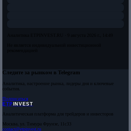
Аналитика ETPINVEST.RU ·
9 августа 2026 г., 14:49
Не является индивидуальной инвестиционной
рекомендацией
Следите за рынком в Telegram
Аналитика, настроение рынка, лидеры дня и ключевые
события.
Подписаться
ETP
INVEST
Аналитическая платформа для трейдеров и инвесторов
Москва, ул. Тимура Фрунзе, 11с33
contact@etpinvest.ru