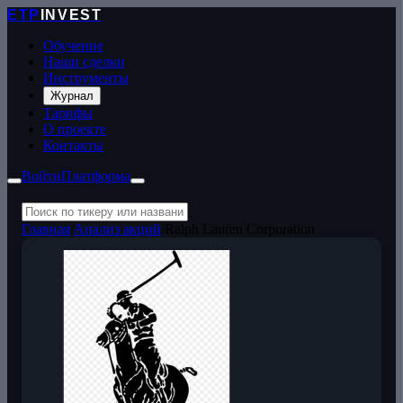
ETP
INVEST
Обучение
Наши сделки
Инструменты
Журнал
Тарифы
О проекте
Контакты
Войти
Платформа
Главная
/
Анализ акций
/
Ralph Lauren Corporation