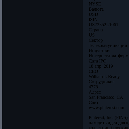
NYSE
Валюта
USD
ISIN
US72352L1061
Страна
US
Сектор
Телекоммуникации
Индустрия
Интернет-платфор
Дата IPO
18 апр. 2019
CEO
William J. Ready
Сотрудников
4778
Адрес
San Francisco, CA
Сайт
www.pinterest.com
Pinterest, Inc. (PI
находить идеи для 
коллекции («доски»