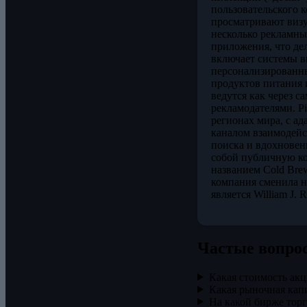
пользовательского к
просматривают визу
несколько рекламны
приложения, что де
включает системы в
персонализированны
продуктов питания 
ведутся как через 
рекламодателями. Pi
регионах мира, с а
каналом взаимодейст
поиска и вдохновени
собой публичную кор
названием Cold Bre
компания сменила н
является William J.
Частые вопро
Какая стоимость акци
Какая рыночная капит
На какой бирже торгу