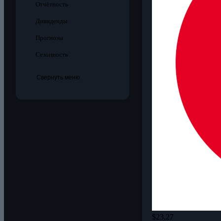
Отчётность
Дивиденды
Прогнозы
Сезонность
Свернуть меню
$23,27