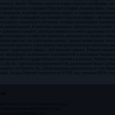
онтента. Бизнес Pinterest строится вокруг единой платформы, гд
альный контент в формате Pins: фотографии, видеоролики, това
х форматов, включая стандартные, видео- и товарные объявлени
лает сервис площадкой для интернет-торговли наряду с функцие
изуального машинного обучения, которые анализируют изображ
х рекомендаций. Клиентами рекламных продуктов выступают бр
и домашних товаров, заинтересованные в охвате аудитории на э
самостоятельные онлайн-инструменты для малого и среднего бизн
nterest работает на глобальном уровне, предоставляя сервис по
даптацией контента и рекламных инструментов под локальные 
вия с аудиторией наряду с веб-версией сервиса. Pinterest зан
я, конкурируя за внимание пользователей и рекламные бюджеты 
порацию без государственного участия в капитале. Pinterest вед
w Labs Inc. группой предпринимателей, включавшей Бена Силбер
азвание на Pinterest, Inc. Штаб-квартира расположена в Сан-Фр
 Ready. Акции Pinterest торгуются на NYSE под тикером PINS с мо
сы
й Pinterest, Inc. на сегодняшний день?
ализация компании Pinterest, Inc.?
ются акции Pinterest, Inc.?