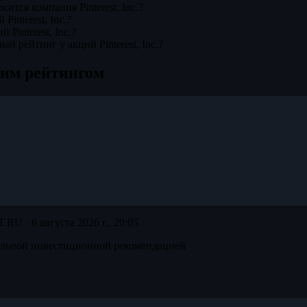
сится компания Pinterest, Inc.?
Pinterest, Inc.?
 Pinterest, Inc.?
й рейтинг у акций Pinterest, Inc.?
жим рейтингом
T.RU ·
6 августа 2026 г., 20:05
альной инвестиционной рекомендацией