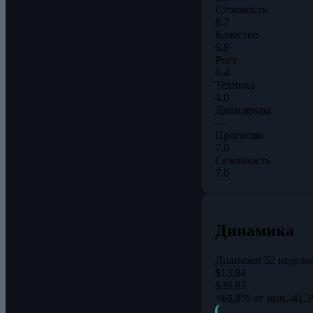
Стоимость
8.7
Качество
6.8
Рост
6.4
Техника
4.0
Дивиденды
—
Прогнозы
7.0
Сезонность
7.0
Динамика
Диапазон 52 недели
$13,84
$39,83
+68,8% от мин.
-41,