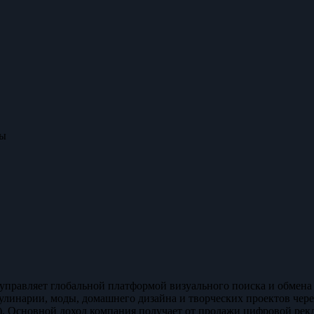
мы
NS) управляет глобальной платформой визуального поиска и обме
кулинарии, моды, домашнего дизайна и творческих проектов чер
). Основной доход компания получает от продажи цифровой рек