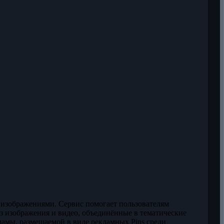
на изображениями. Сервис помогает пользователям
ез изображения и видео, объединённые в тематические
ламы, размещаемой в виде рекламных Pins среди