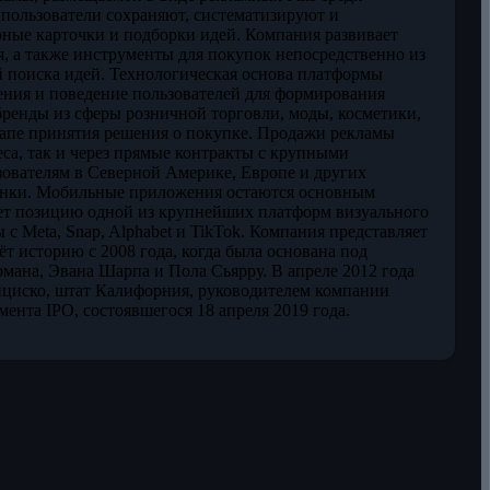
е пользователи сохраняют, систематизируют и
рные карточки и подборки идей. Компания развивает
я, а также инструменты для покупок непосредственно из
й поиска идей. Технологическая основа платформы
ения и поведение пользователей для формирования
енды из сферы розничной торговли, моды, косметики,
тапе принятия решения о покупке. Продажи рекламы
еса, так и через прямые контракты с крупными
льзователям в Северной Америке, Европе и других
рынки. Мобильные приложения остаются основным
имает позицию одной из крупнейших платформ визуального
с Meta, Snap, Alphabet и TikTok. Компания представляет
ёт историю с 2008 года, когда была основана под
мана, Эвана Шарпа и Пола Сьярру. В апреле 2012 года
анциско, штат Калифорния, руководителем компании
мента IPO, состоявшегося 18 апреля 2019 года.