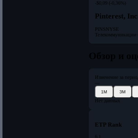
-$0,09 (-0,36%)
Pinterest, Inc
PINS
NYSE
Телекоммуникации
·
Обзор и оце
Изменение за перио
—
1М
3М
Нет данных
ETP Rank
6.1