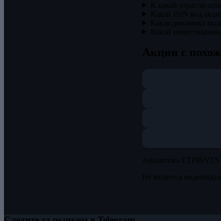
К какой отрасли отно
Какой ISIN код акций 
Какая динамика акций
Какой инвестиционны
Акции с похо
Аналитика ETPINVES
Не является индивиду
Следите за рынком в Telegram