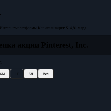
.
Интернет-платформы
·
Капитализация: $14,81 млрд
нка акции Pinterest, Inc.
д
6М
1Г
5Л
Всё