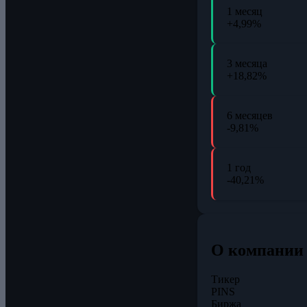
1 месяц
+4,99%
3 месяца
+18,82%
6 месяцев
-9,81%
1 год
-40,21%
О компании
Тикер
PINS
Биржа