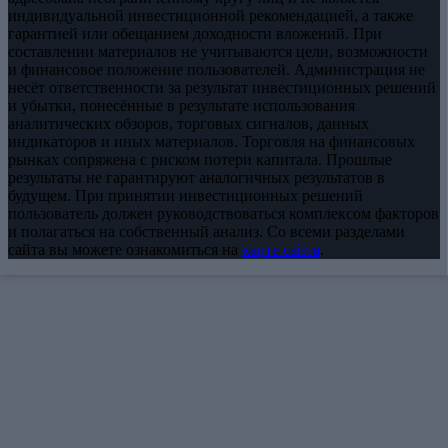
индивидуальной инвестиционной рекомендацией, а также
гарантией или обещанием доходности вложений. При
составлении материалов не учитываются цели, возможности
и финансовое положение пользователей. Администрация не
несёт ответственности за результат инвестиционных решений
и убытки, понесённые в результате использования
аналитических обзоров, торговых сигналов, данных
индикаторов и иных материалов. Торговля на финансовых
рынках сопряжена с риском потери капитала. Прошлые
результаты не гарантируют аналогичных результатов в
будущем. При принятии инвестиционных решений
пользователь должен руководствоваться комплексом факторов
и полагаться на собственный анализ. Со всеми разделами
сайта вы можете ознакомиться на
карте сайта
.