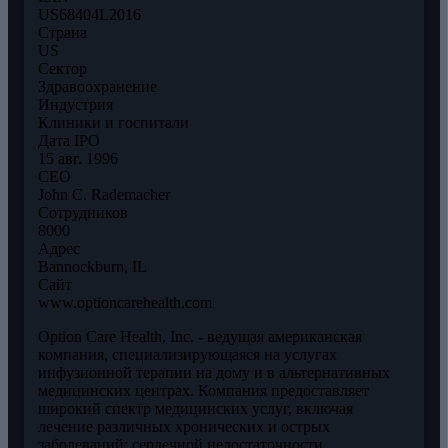
US68404L2016
Страна
US
Сектор
Здравоохранение
Индустрия
Клиники и госпитали
Дата IPO
15 авг. 1996
CEO
John C. Rademacher
Сотрудников
8000
Адрес
Bannockburn, IL
Сайт
www.optioncarehealth.com
Option Care Health, Inc. - ведущая американская
компания, специализирующаяся на услугах
инфузионной терапии на дому и в альтернативных
медицинских центрах. Компания предоставляет
широкий спектр медицинских услуг, включая
лечение различных хронических и острых
заболеваний: сердечной недостаточности,