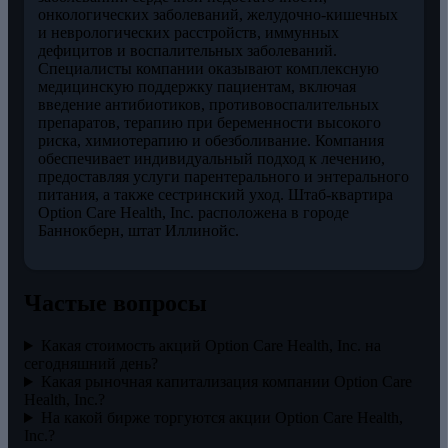
онкологических заболеваний, желудочно-кишечных
и неврологических расстройств, иммунных
дефицитов и воспалительных заболеваний.
Специалисты компании оказывают комплексную
медицинскую поддержку пациентам, включая
введение антибиотиков, противовоспалительных
препаратов, терапию при беременности высокого
риска, химиотерапию и обезболивание. Компания
обеспечивает индивидуальный подход к лечению,
предоставляя услуги парентерального и энтерального
питания, а также сестринский уход. Штаб-квартира
Option Care Health, Inc. расположена в городе
Баннокберн, штат Иллинойс.
Частые вопросы
Какая стоимость акций Option Care Health, Inc. на
сегодняшний день?
Какая рыночная капитализация компании Option Care
Health, Inc.?
На какой бирже торгуются акции Option Care Health,
Inc.?