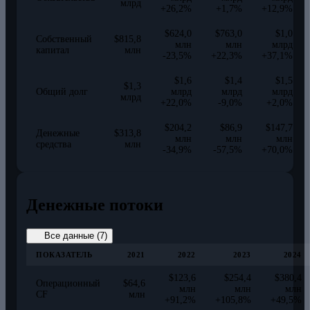
млрд
+26,2%
+1,7%
+12,9%
$624,0
$763,0
$1,0
Собственный
$815,8
млн
млн
млрд
капитал
млн
-23,5%
+22,3%
+37,1%
$1,6
$1,4
$1,5
$1,3
Общий долг
млрд
млрд
млрд
млрд
+22,0%
-9,0%
+2,0%
$204,2
$86,9
$147,7
Денежные
$313,8
млн
млн
млн
средства
млн
-34,9%
-57,5%
+70,0%
Денежные потоки
Все данные (7)
ПОКАЗАТЕЛЬ
2021
2022
2023
2024
$123,6
$254,4
$380,4
Операционный
$64,6
млн
млн
млн
CF
млн
+91,2%
+105,8%
+49,5%