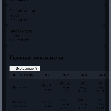
Операц. маржа
-9,6%
-0,3 п.п. г/г
Чистая маржа
-4,7%
+0,0 п.п. г/г
Годовые показатели
Все данные (7)
ПОКАЗАТЕЛЬ
2021
2022
2023
2024
$975,2
$1,3
$1,7
$656,4
Выручка
млн
млрд
млрд
млн
+48,6%
+33,0%
+28,8%
$742,6
$989,7
$1,3
Валовая
$509,3
млн
млн
млрд
прибыль
млн
+45,8%
+33,3%
+30,4%