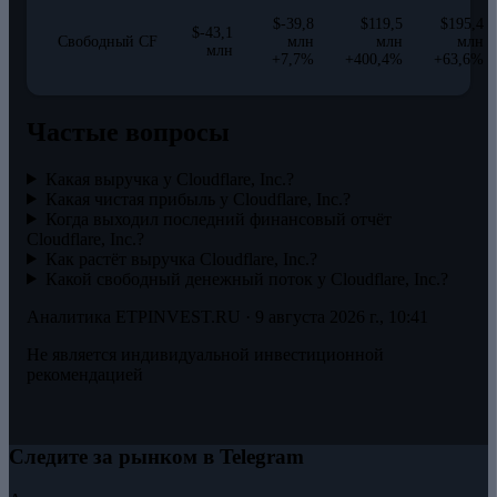
$-39,8
$119,5
$195,4
$-43,1
Свободный CF
млн
млн
млн
млн
+7,7%
+400,4%
+63,6%
Частые вопросы
Какая выручка у Cloudflare, Inc.?
Какая чистая прибыль у Cloudflare, Inc.?
Когда выходил последний финансовый отчёт
Cloudflare, Inc.?
Как растёт выручка Cloudflare, Inc.?
Какой свободный денежный поток у Cloudflare, Inc.?
Аналитика ETPINVEST.RU ·
9 августа 2026 г., 10:41
Не является индивидуальной инвестиционной
рекомендацией
Следите за рынком в Telegram