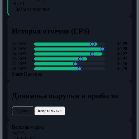
$0,29
+8,0% vs прогноз
История отчётов (EPS)
Q2 2026
$0,25
Q1 2026
$0,28
Q4 2025
$0,27
Q3 2025
$0,21
Q2 2025
$0,16
Q1 2025
$0,19
Факт
Прогноз
Динамика выручки и прибыли
Годовые
Квартальные
Валовая маржа
74,5%
-2,8 п.п. г/г