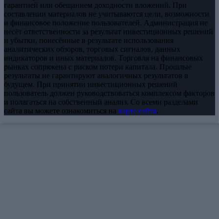
гарантией или обещанием доходности вложений. При
составлении материалов не учитываются цели, возможности
и финансовое положение пользователей. Администрация не
несёт ответственности за результат инвестиционных решений
и убытки, понесённые в результате использования
аналитических обзоров, торговых сигналов, данных
индикаторов и иных материалов. Торговля на финансовых
рынках сопряжена с риском потери капитала. Прошлые
результаты не гарантируют аналогичных результатов в
будущем. При принятии инвестиционных решений
пользователь должен руководствоваться комплексом факторов
и полагаться на собственный анализ. Со всеми разделами
сайта вы можете ознакомиться на
карте сайта
.