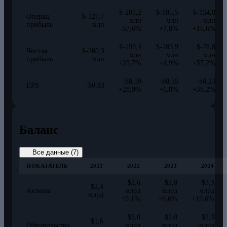
$-201,2
$-185,5
$-154,8
Операц.
$-127,7
млн
млн
млн
прибыль
млн
-57,6%
+7,8%
+16,6%
$-193,4
$-183,9
$-78,8
Чистая
$-260,3
млн
млн
млн
прибыль
млн
+25,7%
+4,9%
+57,2%
-$0,59
-$0,55
-$0,23
EPS
-$0,83
+28,9%
+6,8%
+58,2%
Баланс
Все данные (7)
ПОКАЗАТЕЛЬ
2021
2022
2023
2024
$2,6
$2,8
$3,3
$2,4
Активы
млрд
млрд
млрд
млрд
+9,1%
+6,6%
+19,6%
$2,0
$2,0
$2,3
$1,6
Обязательства
млрд
млрд
млрд