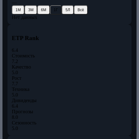
—
1М
3М
6М
1Г
5Л
Всё
Нет данных
ETP Rank
6.4
Стоимость
7.2
Качество
5.0
Рост
7.7
Техника
5.0
Дивиденды
6.4
Прогнозы
8.0
Сезонность
5.0