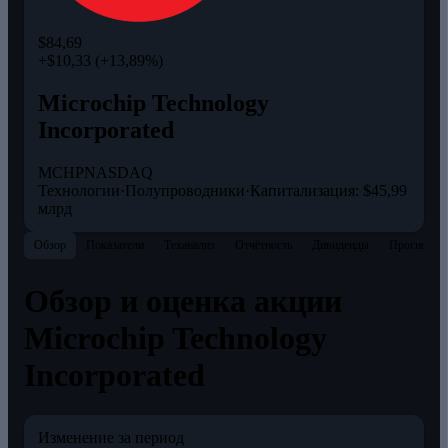
$84,69
+$10,33 (+13,89%)
Microchip Technology
Incorporated
MCHP
NASDAQ
Технологии
·
Полупроводники
·
Капитализация: $45,99
млрд
Обзор
Показатели
Теханализ
Отчётность
Дивиденды
Прогнозы
Обзор и оценка акции
Microchip Technology
Incorporated
Изменение за период