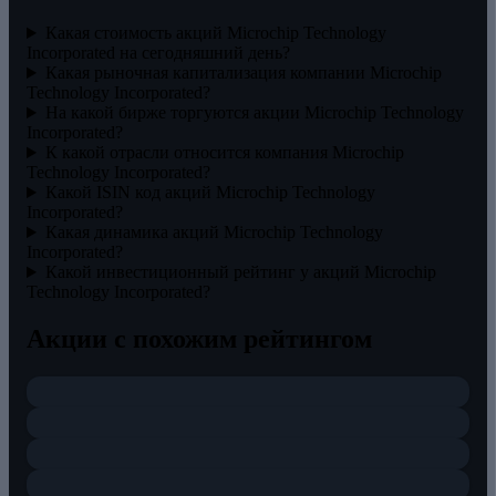
Какая стоимость акций Microchip Technology
Incorporated на сегодняшний день?
Какая рыночная капитализация компании Microchip
Technology Incorporated?
На какой бирже торгуются акции Microchip Technology
Incorporated?
К какой отрасли относится компания Microchip
Technology Incorporated?
Какой ISIN код акций Microchip Technology
Incorporated?
Какая динамика акций Microchip Technology
Incorporated?
Какой инвестиционный рейтинг у акций Microchip
Technology Incorporated?
Акции с похожим рейтингом