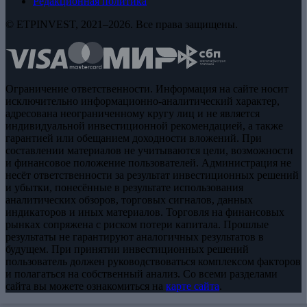
Редакционная политика
© ETPINVEST, 2021–2026. Все права защищены.
Ограничение ответственности. Информация на сайте носит
исключительно информационно-аналитический характер,
адресована неограниченному кругу лиц и не является
индивидуальной инвестиционной рекомендацией, а также
гарантией или обещанием доходности вложений. При
составлении материалов не учитываются цели, возможности
и финансовое положение пользователей. Администрация не
несёт ответственности за результат инвестиционных решений
и убытки, понесённые в результате использования
аналитических обзоров, торговых сигналов, данных
индикаторов и иных материалов. Торговля на финансовых
рынках сопряжена с риском потери капитала. Прошлые
результаты не гарантируют аналогичных результатов в
будущем. При принятии инвестиционных решений
пользователь должен руководствоваться комплексом факторов
и полагаться на собственный анализ. Со всеми разделами
сайта вы можете ознакомиться на
карте сайта
.