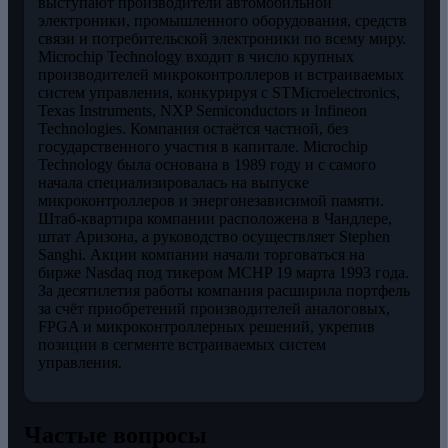
выступают производители автомобильной
электроники, промышленного оборудования, средств
связи и потребительской электроники по всему миру.
Microchip Technology входит в число крупных
производителей микроконтроллеров и встраиваемых
систем управления, конкурируя с STMicroelectronics,
Texas Instruments, NXP Semiconductors и Infineon
Technologies. Компания остаётся частной, без
государственного участия в капитале. Microchip
Technology была основана в 1989 году и с самого
начала специализировалась на выпуске
микроконтроллеров и энергонезависимой памяти.
Штаб-квартира компании расположена в Чандлере,
штат Аризона, а руководство осуществляет Stephen
Sanghi. Акции компании начали торговаться на
бирже Nasdaq под тикером MCHP 19 марта 1993 года.
За десятилетия работы компания расширила портфель
за счёт приобретений производителей аналоговых,
FPGA и микроконтроллерных решений, укрепив
позиции в сегменте встраиваемых систем
управления.
Частые вопросы