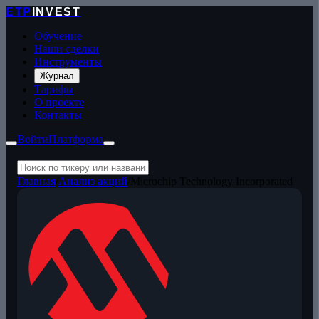
ETP
INVEST
Обучение
Наши сделки
Инструменты
Журнал
Тарифы
О проекте
Контакты
Войти
Платформа
Главная
/
Анализ акций
/
Microchip Technology Incorporated