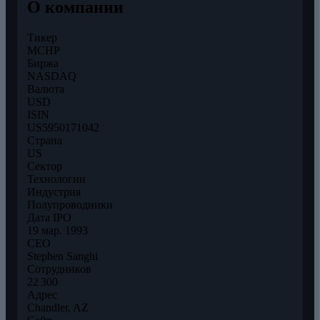
О компании
Тикер
MCHP
Биржа
NASDAQ
Валюта
USD
ISIN
US5950171042
Страна
US
Сектор
Технологии
Индустрия
Полупроводники
Дата IPO
19 мар. 1993
CEO
Stephen Sanghi
Сотрудников
22 300
Адрес
Chandler, AZ