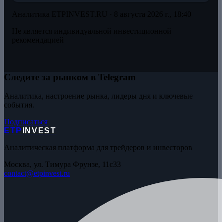
Аналитика ETPINVEST.RU ·
8 августа 2026 г., 18:40
Не является индивидуальной инвестиционной
рекомендацией
Следите за рынком в Telegram
Аналитика, настроение рынка, лидеры дня и ключевые
события.
Подписаться
ETP
INVEST
Аналитическая платформа для трейдеров и инвесторов
Москва, ул. Тимура Фрунзе, 11с33
contact@etpinvest.ru