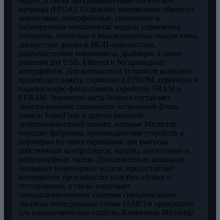
задачи, а также программируемые логические
матрицы (FPGA). Отдельное направление образуют
аналоговые, интерфейсные, смешанные и
таймирующие компоненты: модули управления
питанием, линейные и высоковольтные микросхемы,
дискретные диоды и МОП-транзисторы,
радиочастотные компоненты, драйверы, а также
решения для USB, Ethernet и беспроводных
интерфейсов. Для компактных устройств компания
производит память: серийные EEPROM, серийную и
параллельную флеш-память, серийную SRAM и
EERAM. Значимую часть бизнеса составляет
лицензирование технологии встроенной флеш-
памяти SuperFlash и других решений
энергонезависимой памяти, которые Microchip
передаёт фабрикам, производителям устройств и
партнёрам по проектированию для выпуска
собственных контроллеров, матриц, аналоговых и
нейроморфных чипов. Дополнительно компания
оказывает инженерные услуги, предоставляет
контрактное производство пластин, сборку и
тестирование, а также выпускает
специализированные системы синхронизации,
заказные интегральные схемы (ASIC) и продукцию
для аэрокосмической отрасли. Клиентами Microchip