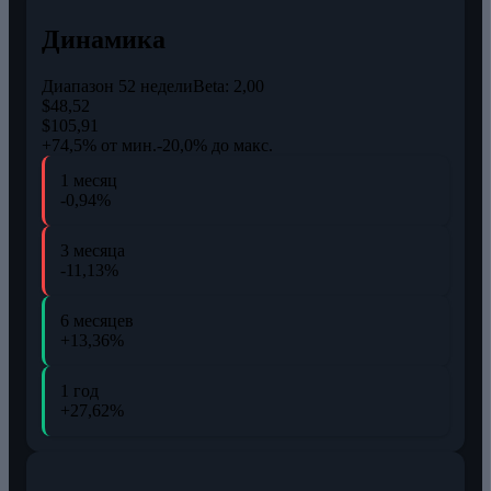
Динамика
Диапазон 52 недели
Beta:
2,00
$48,52
$105,91
+74,5% от мин.
-20,0% до макс.
1 месяц
-0,94%
3 месяца
-11,13%
6 месяцев
+13,36%
1 год
+27,62%