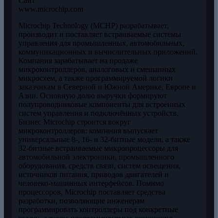
Сайт
www.microchip.com
Microchip Technology (MCHP) разрабатывает,
производит и поставляет встраиваемые системы
управления для промышленных, автомобильных,
коммуникационных и вычислительных приложений.
Компания зарабатывает на продаже
микроконтроллеров, аналоговых и смешанных
микросхем, а также программируемой логики
заказчикам в Северной и Южной Америке, Европе и
Азии. Основную долю выручки формируют
полупроводниковые компоненты для встроенных
систем управления и подключённых устройств.
Бизнес Microchip строится вокруг
микроконтроллеров: компания выпускает
универсальные 8-, 16- и 32-битные модели, а также
32-битные встраиваемые микропроцессоры для
автомобильной электроники, промышленного
оборудования, средств связи, систем освещения,
источников питания, приводов двигателей и
человеко-машинных интерфейсов. Помимо
процессоров, Microchip поставляет средства
разработки, позволяющие инженерам
программировать контроллеры под конкретные