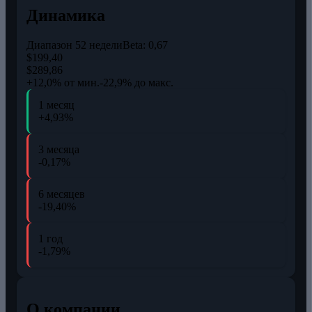
Динамика
Диапазон 52 недели
Beta:
0,67
$199,40
$289,86
+12,0% от мин.
-22,9% до макс.
1 месяц
+4,93%
3 месяца
-0,17%
6 месяцев
-19,40%
1 год
-1,79%
О компании