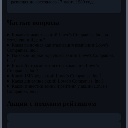
размещение состоялось 17 марта 1980 года.
Частые вопросы
Какая стоимость акций Lowe's Companies, Inc. на
сегодняшний день?
Какая рыночная капитализация компании Lowe's
Companies, Inc.?
На какой бирже торгуются акции Lowe's Companies,
Inc.?
К какой отрасли относится компания Lowe's
Companies, Inc.?
Какой ISIN код акций Lowe's Companies, Inc.?
Какая динамика акций Lowe's Companies, Inc.?
Какой инвестиционный рейтинг у акций Lowe's
Companies, Inc.?
Акции с похожим рейтингом