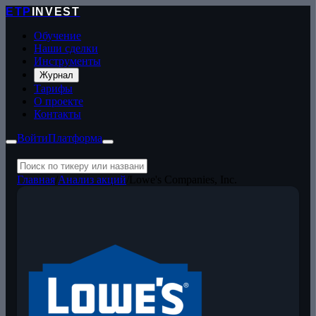
ETP
INVEST
Обучение
Наши сделки
Инструменты
Журнал
Тарифы
О проекте
Контакты
Войти
Платформа
Главная
/
Анализ акций
/
Lowe's Companies, Inc.