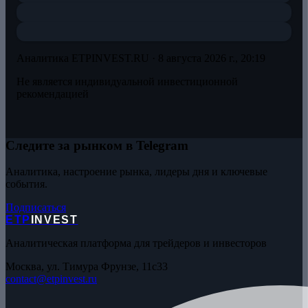
Аналитика ETPINVEST.RU ·
8 августа 2026 г., 20:19
Не является индивидуальной инвестиционной
рекомендацией
Следите за рынком в Telegram
Аналитика, настроение рынка, лидеры дня и ключевые
события.
Подписаться
ETP
INVEST
Аналитическая платформа для трейдеров и инвесторов
Москва, ул. Тимура Фрунзе, 11с33
contact@etpinvest.ru