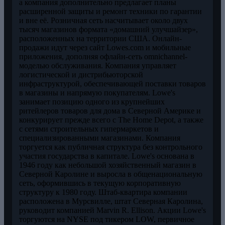
а компания дополнительно предлагает планы
расширенной защиты и ремонт техники по гарантии
и вне её. Розничная сеть насчитывает около двух
тысяч магазинов формата «домашний улучшайзер»,
расположенных на территории США. Онлайн-
продажи идут через сайт Lowes.com и мобильные
приложения, дополняя офлайн-сеть omnichannel-
моделью обслуживания. Компания управляет
логистической и дистрибьюторской
инфраструктурой, обеспечивающей поставки товаров
в магазины и напрямую покупателям. Lowe's
занимает позицию одного из крупнейших
ритейлеров товаров для дома в Северной Америке и
конкурирует прежде всего с The Home Depot, а также
с сетями строительных гипермаркетов и
специализированными магазинами. Компания
торгуется как публичная структура без контрольного
участия государства в капитале. Lowe's основана в
1946 году как небольшой хозяйственный магазин в
Северной Каролине и выросла в общенациональную
сеть, оформившись в текущую корпоративную
структуру к 1980 году. Штаб-квартира компании
расположена в Мурсвилле, штат Северная Каролина,
руководит компанией Marvin R. Ellison. Акции Lowe's
торгуются на NYSE под тикером LOW, первичное