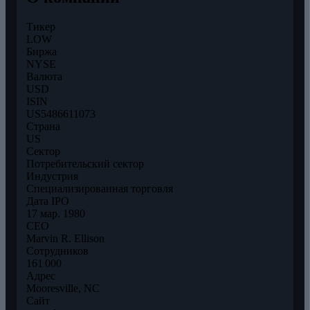
Тикер
LOW
Биржа
NYSE
Валюта
USD
ISIN
US5486611073
Страна
US
Сектор
Потребительский сектор
Индустрия
Специализированная торговля
Дата IPO
17 мар. 1980
CEO
Marvin R. Ellison
Сотрудников
161 000
Адрес
Mooresville, NC
Сайт