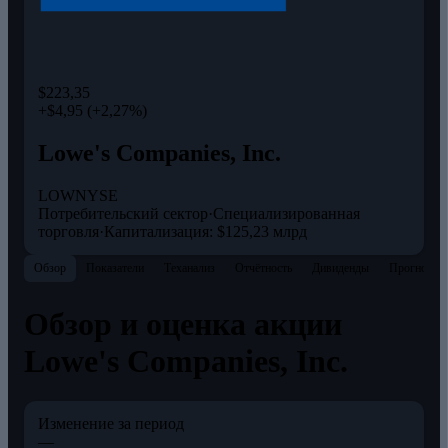
$223,35
+$4,95 (+2,27%)
Lowe's Companies, Inc.
LOW
NYSE
Потребительский сектор
·
Специализированная
торговля
·
Капитализация: $125,23 млрд
Обзор
Показатели
Теханализ
Отчётность
Дивиденды
Прогнозы
Обзор и оценка акции
Lowe's Companies, Inc.
Изменение за период
—