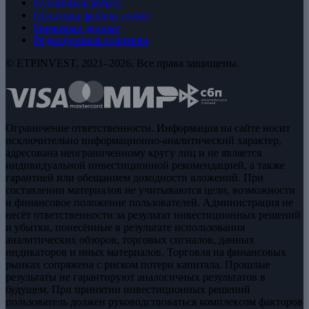
Публичная оферта
Политика файлов cookie
Биржевые данные
Редакционная политика
© ETPINVEST, 2021–2026. Все права защищены.
Ограничение ответственности. Информация на сайте носит
исключительно информационно-аналитический характер,
адресована неограниченному кругу лиц и не является
индивидуальной инвестиционной рекомендацией, а также
гарантией или обещанием доходности вложений. При
составлении материалов не учитываются цели, возможности
и финансовое положение пользователей. Администрация не
несёт ответственности за результат инвестиционных решений
и убытки, понесённые в результате использования
аналитических обзоров, торговых сигналов, данных
индикаторов и иных материалов. Торговля на финансовых
рынках сопряжена с риском потери капитала. Прошлые
результаты не гарантируют аналогичных результатов в
будущем. При принятии инвестиционных решений
пользователь должен руководствоваться комплексом факторов