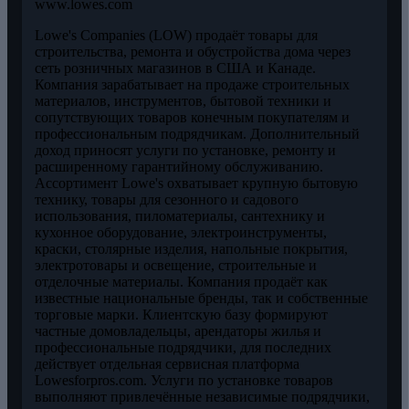
www.lowes.com
Lowe's Companies (LOW) продаёт товары для
строительства, ремонта и обустройства дома через
сеть розничных магазинов в США и Канаде.
Компания зарабатывает на продаже строительных
материалов, инструментов, бытовой техники и
сопутствующих товаров конечным покупателям и
профессиональным подрядчикам. Дополнительный
доход приносят услуги по установке, ремонту и
расширенному гарантийному обслуживанию.
Ассортимент Lowe's охватывает крупную бытовую
технику, товары для сезонного и садового
использования, пиломатериалы, сантехнику и
кухонное оборудование, электроинструменты,
краски, столярные изделия, напольные покрытия,
электротовары и освещение, строительные и
отделочные материалы. Компания продаёт как
известные национальные бренды, так и собственные
торговые марки. Клиентскую базу формируют
частные домовладельцы, арендаторы жилья и
профессиональные подрядчики, для последних
действует отдельная сервисная платформа
Lowesforpros.com. Услуги по установке товаров
выполняют привлечённые независимые подрядчики,