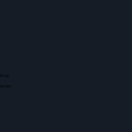
ктор
ьство