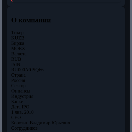
О компании
Тикер
KUZB
Биржа
MOEX
Валюта
RUB
ISIN
RU000A0JSQ66
Страна
Россия
Сектор
Финансы
Индустрия
Банки
Дата IPO
1 янв. 2010
CEO
Коротин Владимир Юрьевич
Сотрудников