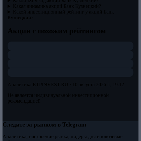
Какой ISIN код акций Банк Кузнецкий?
Какая динамика акций Банк Кузнецкий?
Какой инвестиционный рейтинг у акций Банк
Кузнецкий?
Акции с похожим рейтингом
Аналитика ETPINVEST.RU ·
10 августа 2026 г., 19:12
Не является индивидуальной инвестиционной
рекомендацией
Следите за рынком в Telegram
Аналитика, настроение рынка, лидеры дня и ключевые