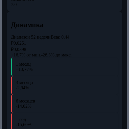
7.0
Динамика
Диапазон 52 недели
Beta:
0,44
₽0,0251
₽0,0398
+16,7% от мин.
-26,3% до макс.
1 месяц
+13,77%
3 месяца
-2,94%
6 месяцев
-14,02%
1 год
-15,60%