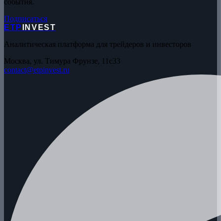
события.
Подписаться
ETP
INVEST
Аналитическая платформа для трейдеров и инвесторов
Москва, ул. Тимура Фрунзе, 11с33
contact@etpinvest.ru