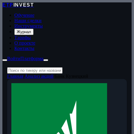
ETP
INVEST
Обучение
Наши сделки
Инструменты
Журнал
Тарифы
О проекте
Контакты
Войти
Платформа
Главная
/
Анализ акций
/
Банк Кузнецкий