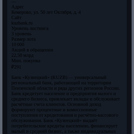
—
Адрес
Кемерово, ул. 50 лет Октября, д. 4
Сайт
kuzbank.ru
Уровень листинга
3 уровень
Размер лота
10 000
Акций в обращении
22,50 млрд
Мин. покупка
₽291
Банк «Кузнецкий» (KUZB) — универсальный
региональный банк, работающий на территории
Пензенской области и ряда других регионов России.
Банк кредитует население и предприятия малого и
среднего бизнеса, привлекает вклады и обслуживает
расчётные счета клиентов. Основной доход
формируют процентные и комиссионные
поступления от кредитования и расчётно-кассового
обслуживания. Банк «Кузнецкий» выдаёт
потребительские кредиты населению, финансирует
малый и средний бизнес, а также индивидуальных