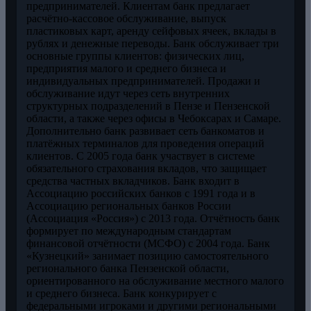
предпринимателей. Клиентам банк предлагает
расчётно-кассовое обслуживание, выпуск
пластиковых карт, аренду сейфовых ячеек, вклады в
рублях и денежные переводы. Банк обслуживает три
основные группы клиентов: физических лиц,
предприятия малого и среднего бизнеса и
индивидуальных предпринимателей. Продажи и
обслуживание идут через сеть внутренних
структурных подразделений в Пензе и Пензенской
области, а также через офисы в Чебоксарах и Самаре.
Дополнительно банк развивает сеть банкоматов и
платёжных терминалов для проведения операций
клиентов. С 2005 года банк участвует в системе
обязательного страхования вкладов, что защищает
средства частных вкладчиков. Банк входит в
Ассоциацию российских банков с 1991 года и в
Ассоциацию региональных банков России
(Ассоциация «Россия») с 2013 года. Отчётность банк
формирует по международным стандартам
финансовой отчётности (МСФО) с 2004 года. Банк
«Кузнецкий» занимает позицию самостоятельного
регионального банка Пензенской области,
ориентированного на обслуживание местного малого
и среднего бизнеса. Банк конкурирует с
федеральными игроками и другими региональными