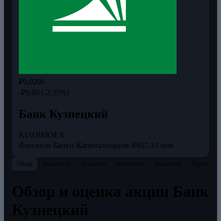
₽0,0290
-₽0,00 (-2,35%)
Банк Кузнецкий
KUZB
MOEX
Финансы
·
Банки
·
Капитализация: ₽657,10 млн
Обзор
Показатели
Теханализ
Отчётность
Дивиденды
Прогнозы
Обзор и оценка акции Банк
Кузнецкий