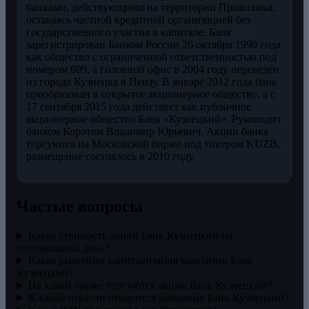
банками, действующими на территории Приволжья,
оставаясь частной кредитной организацией без
государственного участия в капитале. Банк
зарегистрирован Банком России 26 октября 1990 года
как общество с ограниченной ответственностью под
номером 609, а головной офис в 2004 году переведён
из города Кузнецка в Пензу. В январе 2012 года банк
преобразован в открытое акционерное общество, а с
17 сентября 2015 года действует как публичное
акционерное общество Банк «Кузнецкий». Руководит
банком Коротин Владимир Юрьевич. Акции банка
торгуются на Московской бирже под тикером KUZB,
размещение состоялось в 2010 году.
Частые вопросы
Какая стоимость акций Банк Кузнецкий на
сегодняшний день?
Какая рыночная капитализация компании Банк
Кузнецкий?
На какой бирже торгуются акции Банк Кузнецкий?
К какой отрасли относится компания Банк Кузнецкий?