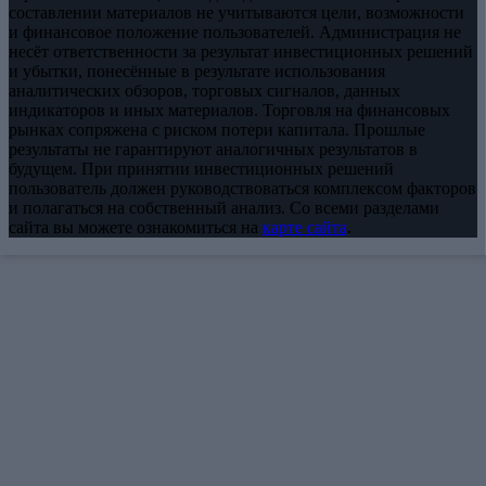
составлении материалов не учитываются цели, возможности
и финансовое положение пользователей. Администрация не
несёт ответственности за результат инвестиционных решений
и убытки, понесённые в результате использования
аналитических обзоров, торговых сигналов, данных
индикаторов и иных материалов. Торговля на финансовых
рынках сопряжена с риском потери капитала. Прошлые
результаты не гарантируют аналогичных результатов в
будущем. При принятии инвестиционных решений
пользователь должен руководствоваться комплексом факторов
и полагаться на собственный анализ. Со всеми разделами
сайта вы можете ознакомиться на
карте сайта
.