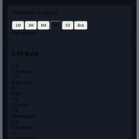
Изменение за период
—
1М
3М
6М
1Г
5Л
Всё
Нет данных
ETP Rank
5.1
Стоимость
7.5
Качество
5.7
Рост
4.0
Техника
7.0
Дивиденды
2.0
Прогнозы
—
Сезонность