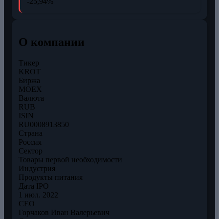
-25,94%
О компании
Тикер
KROT
Биржа
MOEX
Валюта
RUB
ISIN
RU0008913850
Страна
Россия
Сектор
Товары первой необходимости
Индустрия
Продукты питания
Дата IPO
1 июл. 2022
CEO
Горчаков Иван Валерьевич