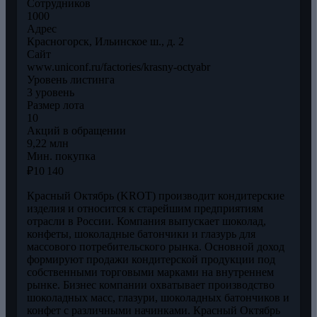
Сотрудников
1000
Адрес
Красногорск, Ильинское ш., д. 2
Сайт
www.uniconf.ru/factories/krasny-octyabr
Уровень листинга
3 уровень
Размер лота
10
Акций в обращении
9,22 млн
Мин. покупка
₽10 140
Красный Октябрь (KROT) производит кондитерские
изделия и относится к старейшим предприятиям
отрасли в России. Компания выпускает шоколад,
конфеты, шоколадные батончики и глазурь для
массового потребительского рынка. Основной доход
формируют продажи кондитерской продукции под
собственными торговыми марками на внутреннем
рынке. Бизнес компании охватывает производство
шоколадных масс, глазури, шоколадных батончиков и
конфет с различными начинками. Красный Октябрь