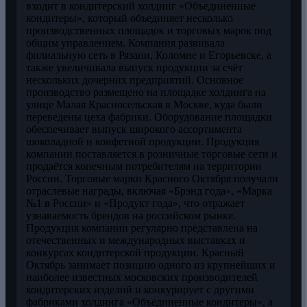
входит в кондитерский холдинг «Объединенные
кондитеры», который объединяет несколько
производственных площадок и торговых марок под
общим управлением. Компания развивала
филиальную сеть в Рязани, Коломне и Егорьевске, а
также увеличивала выпуск продукции за счёт
нескольких дочерних предприятий. Основное
производство размещено на площадке холдинга на
улице Малая Красносельская в Москве, куда были
переведены цеха фабрики. Оборудование площадки
обеспечивает выпуск широкого ассортимента
шоколадной и конфетной продукции. Продукция
компании поставляется в розничные торговые сети и
продаётся конечным потребителям на территории
России. Торговые марки Красного Октября получали
отраслевые награды, включая «Брэнд года», «Марка
№1 в России» и «Продукт года», что отражает
узнаваемость брендов на российском рынке.
Продукция компании регулярно представлена на
отечественных и международных выставках и
конкурсах кондитерской продукции. Красный
Октябрь занимает позицию одного из крупнейших и
наиболее известных московских производителей
кондитерских изделий и конкурирует с другими
фабриками холдинга «Объединенные кондитеры», а