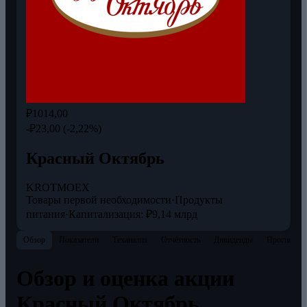
₽1014,00
-₽23,00 (-2,22%)
Красный Октябрь
KROT
MOEX
Товары первой необходимости
·
Продукты
питания
·
Капитализация: ₽9,14 млрд
Обзор
Показатели
Теханализ
Отчётность
Дивиденды
Прогнозы
Обзор и оценка акции
Красный Октябрь