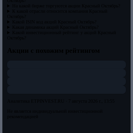
Октябрь?
На какой бирже торгуются акции Красный Октябрь?
К какой отрасли относится компания Красный
Октябрь?
Какой ISIN код акций Красный Октябрь?
Какая динамика акций Красный Октябрь?
Какой инвестиционный рейтинг у акций Красный
Октябрь?
Акции с похожим рейтингом
Аналитика ETPINVEST.RU ·
7 августа 2026 г., 13:55
Не является индивидуальной инвестиционной
рекомендацией