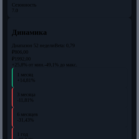
Сезонность
7.0
Динамика
Диапазон 52 недели
Beta:
0,79
₽806,00
₽1992,00
+25,8% от мин.
-49,1% до макс.
1 месяц
+14,81%
3 месяца
-11,81%
6 месяцев
-31,43%
1 год