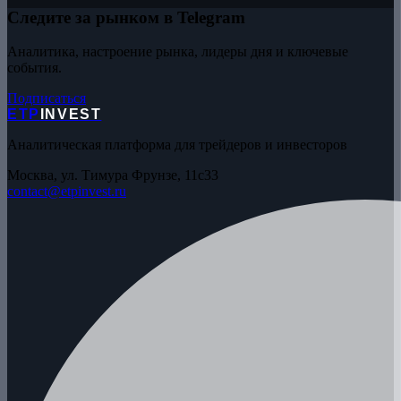
Следите за рынком в Telegram
Аналитика, настроение рынка, лидеры дня и ключевые
события.
Подписаться
ETP
INVEST
Аналитическая платформа для трейдеров и инвесторов
Москва, ул. Тимура Фрунзе, 11с33
contact@etpinvest.ru