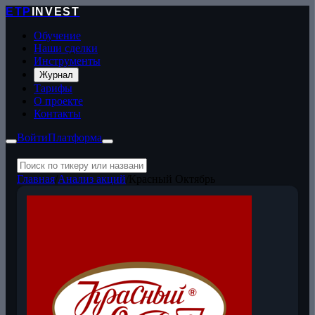
ETP
INVEST
Обучение
Наши сделки
Инструменты
Журнал
Тарифы
О проекте
Контакты
Войти
Платформа
Главная
/
Анализ акций
/
Красный Октябрь