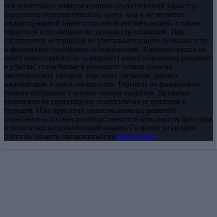
исключительно информационно-аналитический характер,
адресована неограниченному кругу лиц и не является
индивидуальной инвестиционной рекомендацией, а также
гарантией или обещанием доходности вложений. При
составлении материалов не учитываются цели, возможности
и финансовое положение пользователей. Администрация не
несёт ответственности за результат инвестиционных решений
и убытки, понесённые в результате использования
аналитических обзоров, торговых сигналов, данных
индикаторов и иных материалов. Торговля на финансовых
рынках сопряжена с риском потери капитала. Прошлые
результаты не гарантируют аналогичных результатов в
будущем. При принятии инвестиционных решений
пользователь должен руководствоваться комплексом факторов
и полагаться на собственный анализ. Со всеми разделами
сайта вы можете ознакомиться на
карте сайта
.