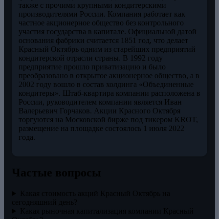
также с прочими крупными кондитерскими
производителями России. Компания работает как
частное акционерное общество без контрольного
участия государства в капитале. Официальной датой
основания фабрики считается 1851 год, что делает
Красный Октябрь одним из старейших предприятий
кондитерской отрасли страны. В 1992 году
предприятие прошло приватизацию и было
преобразовано в открытое акционерное общество, а в
2002 году вошло в состав холдинга «Объединенные
кондитеры». Штаб-квартира компании расположена в
России, руководителем компании является Иван
Валерьевич Горчаков. Акции Красного Октября
торгуются на Московской бирже под тикером KROT,
размещение на площадке состоялось 1 июля 2022
года.
Частые вопросы
Какая стоимость акций Красный Октябрь на
сегодняшний день?
Какая рыночная капитализация компании Красный