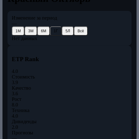
Изменение за период
—
1М
3М
6М
1Г
5Л
Всё
Нет данных
ETP Rank
4.0
Стоимость
3.9
Качество
3.6
Рост
8.0
Техника
4.0
Дивиденды
2.0
Прогнозы
—