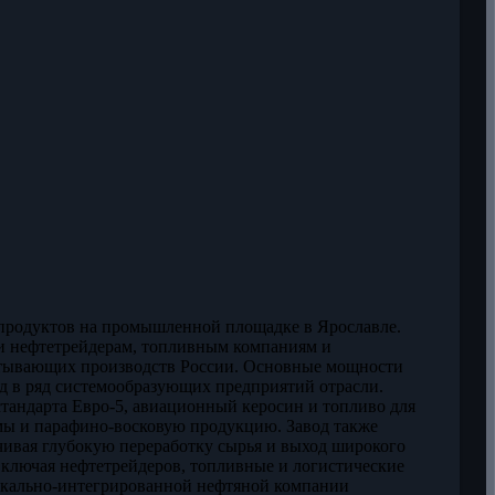
продуктов на промышленной площадке в Ярославле.
ии нефтетрейдерам, топливным компаниям и
атывающих производств России. Основные мощности
од в ряд системообразующих предприятий отрасли.
тандарта Евро-5, авиационный керосин и топливо для
мы и парафино-восковую продукцию. Завод также
чивая глубокую переработку сырья и выход широкого
включая нефтетрейдеров, топливные и логистические
икально-интегрированной нефтяной компании