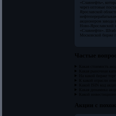
«Славнефть», котор
через оптовые пост
Ярославской област
нефтеперерабатываю
акционером завода 
Ново-Ярославский н
«Славнефти». Штаб
Московской бирже 
Частые вопро
Какая стоимость ак
Какая рыночная ка
На какой бирже то
К какой отрасли от
Какой ISIN код ак
Какая динамика ак
Какой инвестицион
Акции с похо