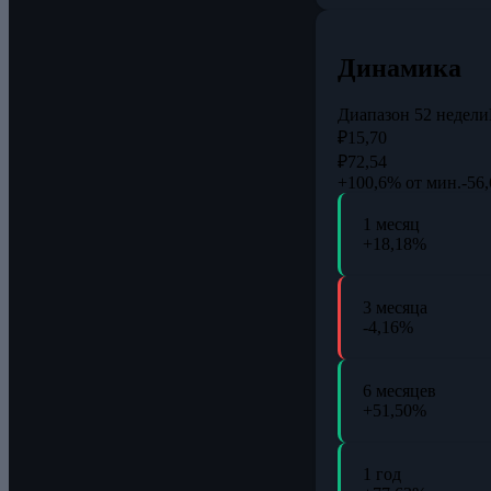
Динамика
Диапазон 52 недели
₽15,70
₽72,54
+100,6% от мин.
-56
1 месяц
+18,18%
3 месяца
-4,16%
6 месяцев
+51,50%
1 год