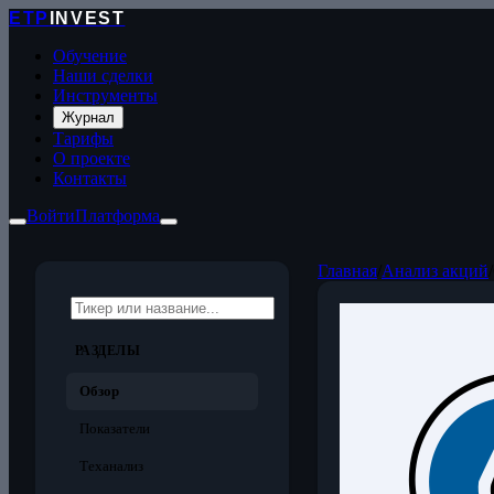
ETP
INVEST
Обучение
Наши сделки
Инструменты
Журнал
Тарифы
О проекте
Контакты
Войти
Платформа
Главная
/
Анализ акций
/
РАЗДЕЛЫ
Обзор
Показатели
Теханализ