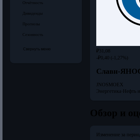
Отчётность
Дивиденды
Прогнозы
Сезонность
Свернуть меню
₽31,08
-₽0,40 (-1,27%)
Славн-ЯНО
JNOS
MOEX
Энергетика
·
Нефть и
Обзор и о
Изменение за перио