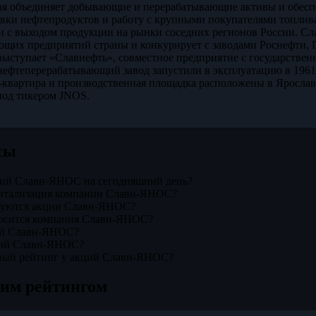
ая объединяет добывающие и перерабатывающие активы и обеспе
авки нефтепродуктов и работу с крупными покупателями топлива 
и с выходом продукции на рынки соседних регионов России. С
щих предприятий страны и конкурирует с заводами Роснефти, 
выступает «Славнефть», совместное предприятие с государстве
ефтеперерабатывающий завод запустили в эксплуатацию в 1961 го
-квартира и производственная площадка расположены в Яросл
под тикером JNOS.
сы
ций Славн-ЯНОС на сегодняшний день?
питализация компании Славн-ЯНОС?
ргуются акции Славн-ЯНОС?
носится компания Славн-ЯНОС?
ций Славн-ЯНОС?
ций Славн-ЯНОС?
ный рейтинг у акций Славн-ЯНОС?
жим рейтингом