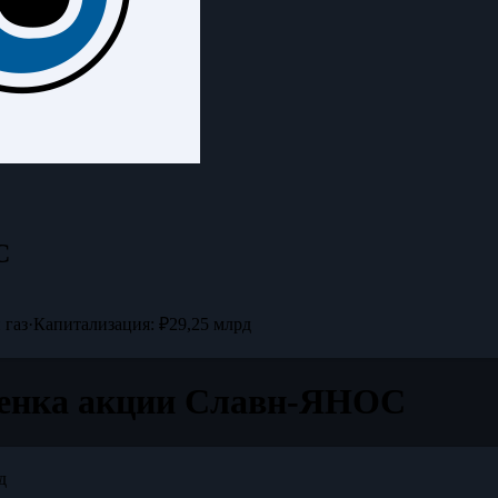
С
 газ
·
Капитализация: ₽29,25 млрд
ценка акции Славн-ЯНОС
д