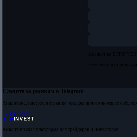
Аналитика ETPINVES
Не является индивиду
Следите за рынком в Telegram
Аналитика, настроение рынка, лидеры дня и ключевые события
Подписаться
ETP
INVEST
Аналитическая платформа для трейдеров и инвесторов