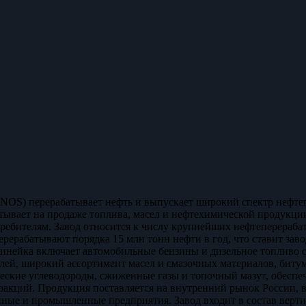
NOS) перерабатывает нефть и выпускает широкий спектр нефте
тывает на продаже топлива, масел и нефтехимической продукц
ебителям. Завод относится к числу крупнейших нефтеперераб
ерабатывают порядка 15 млн тонн нефти в год, что ставит зав
инейка включает автомобильные бензины и дизельное топливо с
лей, широкий ассортимент масел и смазочных материалов, биту
еские углеводороды, сжиженные газы и топочный мазут, обеспе
ракций. Продукция поставляется на внутренний рынок России, 
ные и промышленные предприятия. Завод входит в состав верт