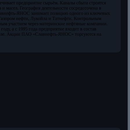
чивает предприятие сырьём. Каналы сбыта строятся
и масел. География деятельности сосредоточена в
лавнефть-ЯНОС занимает позицию одного из ключевых
Газпром нефти, Лукойла и Татнефти. Контрольным
нным участием через материнские нефтяные компании.
ду, а с 1995 года предприятие входит в состав
авле. Акции ПАО «Славнефть-ЯНОС» торгуются на