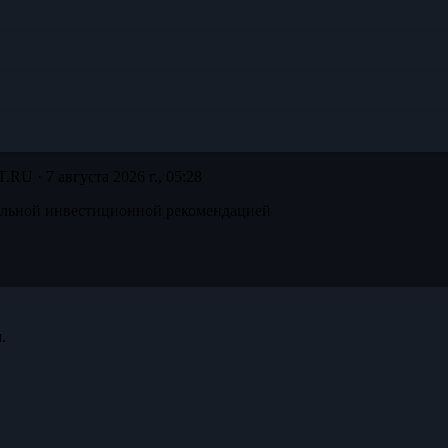
T.RU ·
7 августа 2026 г., 05:28
альной инвестиционной рекомендацией
.