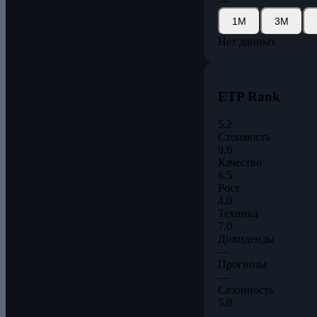
—
1М
3М
Нет данных
ETP Rank
5.2
Стоимость
9.6
Качество
6.5
Рост
4.0
Техника
7.0
Дивиденды
—
Прогнозы
—
Сезонность
5.0