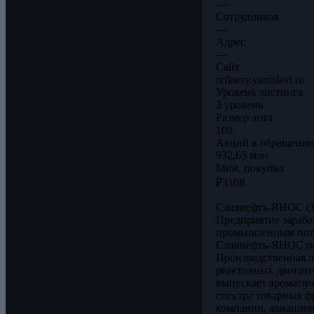
—
Сотрудников
—
Адрес
—
Сайт
refinery.yaroslavl.ru
Уровень листинга
3 уровень
Размер лота
100
Акций в обращении
932,65 млн
Мин. покупка
₽3108
Славнефть-ЯНОС (J
Предприятие зараба
промышленным потр
Славнефть-ЯНОС пер
Производственная л
реактивных двигате
выпускает ароматич
спектра товарных ф
компании, авиацион