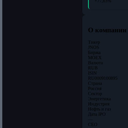
+77,63%
О компании
Тикер
JNOS
Биржа
MOEX
Валюта
RUB
ISIN
RU0009100895
Страна
Россия
Сектор
Энергетика
Индустрия
Нефть и газ
Дата IPO
—
CEO