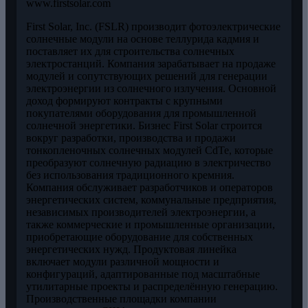
www.firstsolar.com
First Solar, Inc. (FSLR) производит фотоэлектрические
солнечные модули на основе теллурида кадмия и
поставляет их для строительства солнечных
электростанций. Компания зарабатывает на продаже
модулей и сопутствующих решений для генерации
электроэнергии из солнечного излучения. Основной
доход формируют контракты с крупными
покупателями оборудования для промышленной
солнечной энергетики. Бизнес First Solar строится
вокруг разработки, производства и продажи
тонкопленочных солнечных модулей CdTe, которые
преобразуют солнечную радиацию в электричество
без использования традиционного кремния.
Компания обслуживает разработчиков и операторов
энергетических систем, коммунальные предприятия,
независимых производителей электроэнергии, а
также коммерческие и промышленные организации,
приобретающие оборудование для собственных
энергетических нужд. Продуктовая линейка
включает модули различной мощности и
конфигураций, адаптированные под масштабные
утилитарные проекты и распределённую генерацию.
Производственные площадки компании