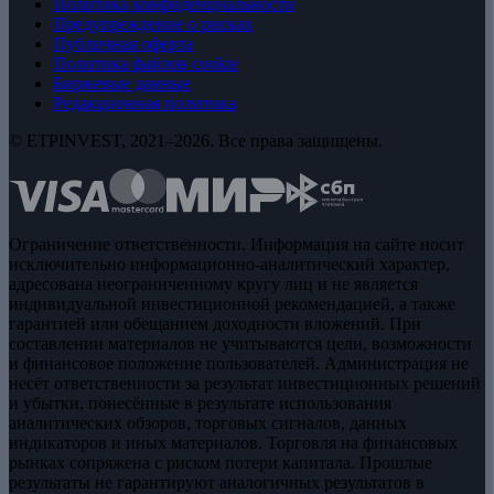
Политика конфиденциальности
Предупреждение о рисках
Публичная оферта
Политика файлов cookie
Биржевые данные
Редакционная политика
© ETPINVEST, 2021–2026. Все права защищены.
Ограничение ответственности. Информация на сайте носит
исключительно информационно-аналитический характер,
адресована неограниченному кругу лиц и не является
индивидуальной инвестиционной рекомендацией, а также
гарантией или обещанием доходности вложений. При
составлении материалов не учитываются цели, возможности
и финансовое положение пользователей. Администрация не
несёт ответственности за результат инвестиционных решений
и убытки, понесённые в результате использования
аналитических обзоров, торговых сигналов, данных
индикаторов и иных материалов. Торговля на финансовых
рынках сопряжена с риском потери капитала. Прошлые
результаты не гарантируют аналогичных результатов в