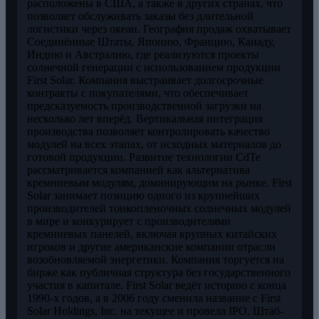
расположены в США, а также в других странах, что
позволяет обслуживать заказы без длительной
логистики через океан. География продаж охватывает
Соединённые Штаты, Японию, Францию, Канаду,
Индию и Австралию, где реализуются проекты
солнечной генерации с использованием продукции
First Solar. Компания выстраивает долгосрочные
контракты с покупателями, что обеспечивает
предсказуемость производственной загрузки на
несколько лет вперёд. Вертикальная интеграция
производства позволяет контролировать качество
модулей на всех этапах, от исходных материалов до
готовой продукции. Развитие технологии CdTe
рассматривается компанией как альтернатива
кремниевым модулям, доминирующим на рынке. First
Solar занимает позицию одного из крупнейших
производителей тонкопленочных солнечных модулей
в мире и конкурирует с производителями
кремниевых панелей, включая крупных китайских
игроков и другие американские компании отрасли
возобновляемой энергетики. Компания торгуется на
бирже как публичная структура без государственного
участия в капитале. First Solar ведёт историю с конца
1990-х годов, а в 2006 году сменила название с First
Solar Holdings, Inc. на текущее и провела IPO. Штаб-