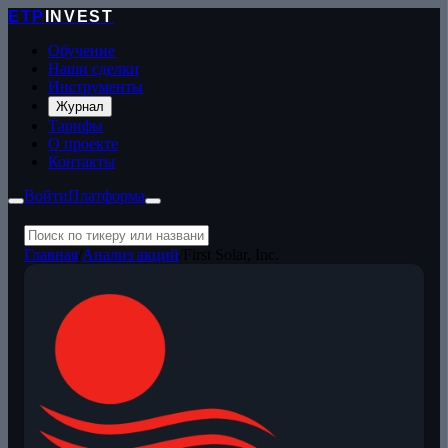
ETP
INVEST
Обучение
Наши сделки
Инструменты
Журнал
Тарифы
О проекте
Контакты
Войти
Платформа
Главная
/
Анализ акций
/
First Solar, Inc.