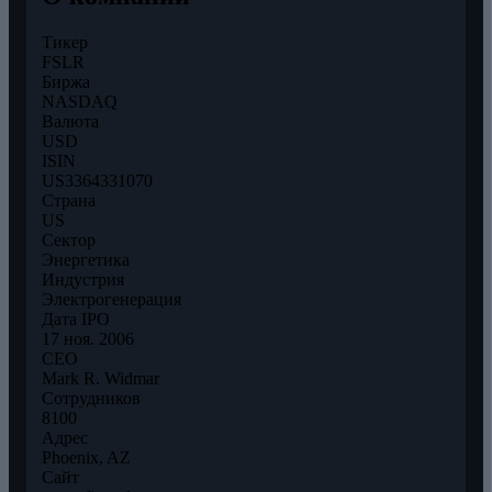
Тикер
FSLR
Биржа
NASDAQ
Валюта
USD
ISIN
US3364331070
Страна
US
Сектор
Энергетика
Индустрия
Электрогенерация
Дата IPO
17 ноя. 2006
CEO
Mark R. Widmar
Сотрудников
8100
Адрес
Phoenix, AZ
Сайт