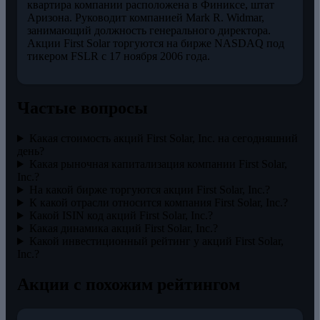
квартира компании расположена в Финиксе, штат
Аризона. Руководит компанией Mark R. Widmar,
занимающий должность генерального директора.
Акции First Solar торгуются на бирже NASDAQ под
тикером FSLR с 17 ноября 2006 года.
Частые вопросы
Какая стоимость акций First Solar, Inc. на сегодняшний
день?
Какая рыночная капитализация компании First Solar,
Inc.?
На какой бирже торгуются акции First Solar, Inc.?
К какой отрасли относится компания First Solar, Inc.?
Какой ISIN код акций First Solar, Inc.?
Какая динамика акций First Solar, Inc.?
Какой инвестиционный рейтинг у акций First Solar,
Inc.?
Акции с похожим рейтингом