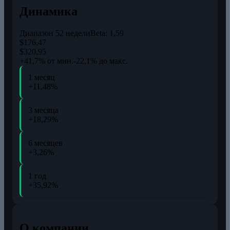
Динамика
Диапазон 52 недели
Beta:
1,59
$176,47
$320,95
+41,7% от мин.
-22,1% до макс.
1 месяц
+11,48%
3 месяца
+18,29%
6 месяцев
+3,26%
1 год
+35,92%
О компании