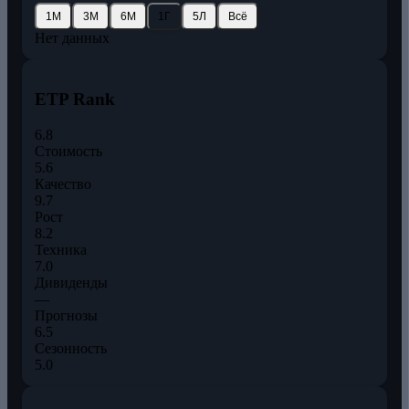
1М
3М
6М
1Г
5Л
Всё
Нет данных
ETP Rank
6.8
Стоимость
5.6
Качество
9.7
Рост
8.2
Техника
7.0
Дивиденды
—
Прогнозы
6.5
Сезонность
5.0