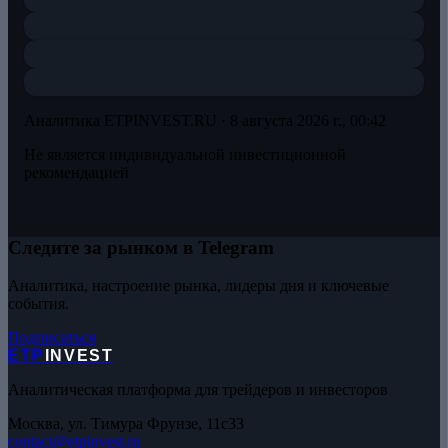
Аналитика ETPINVEST.RU ·
8 августа 2026 г., 00:42
Не является индивидуальной инвестиционной
рекомендацией
Следите за рынком в Telegram
Аналитика, настроение рынка, лидеры дня и ключевые
события.
Подписаться
ETP
INVEST
Аналитическая платформа для трейдеров и инвесторов
Москва, ул. Тимура Фрунзе, 11с33
contact@etpinvest.ru