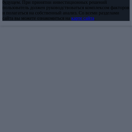
будущем. При принятии инвестиционных решений
пользователь должен руководствоваться комплексом факторов
и полагаться на собственный анализ. Со всеми разделами
сайта вы можете ознакомиться на
карте сайта
.