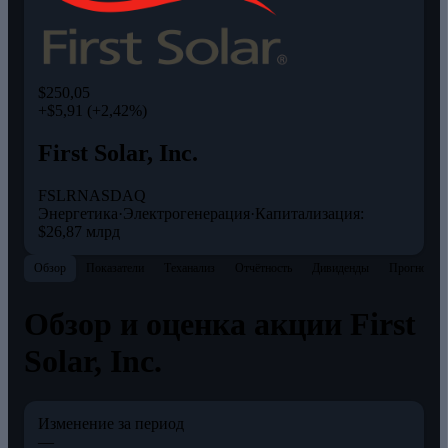
$250,05
+$5,91 (+2,42%)
First Solar, Inc.
FSLR
NASDAQ
Энергетика
·
Электрогенерация
·
Капитализация:
$26,87 млрд
Обзор
Показатели
Теханализ
Отчётность
Дивиденды
Прогнозы
Обзор и оценка акции First
Solar, Inc.
Изменение за период
—