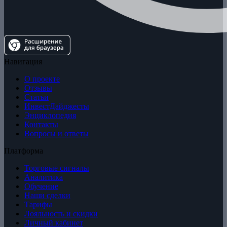
Навигация
О проекте
Отзывы
Статьи
ИнвестДайджесты
Энциклопедия
Контакты
Вопросы и ответы
Платформа
Торговые сигналы
Аналитика
Обучение
Наши сделки
Тарифы
Лояльность и скидки
Личный кабинет