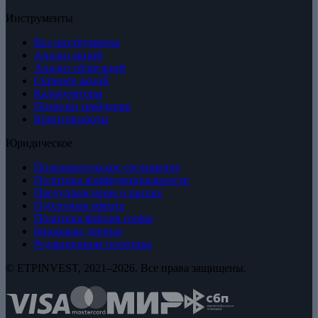
Инструменты
Все инструменты
Анализ акций
Анализ облигаций
Скринер акций
Калькуляторы
Позиции трейдеров
Криптовалюты
Юридическое
Пользовательское соглашение
Политика конфиденциальности
Предупреждение о рисках
Публичная оферта
Политика файлов cookie
Биржевые данные
Редакционная политика
© ETPINVEST, 2021–2026. Все права защищены.