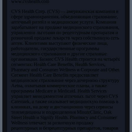
www.cvshealth.com
CVS Health Corp. (CVS) — американская компания в
сфере здравоохранения, объединяющая страхование,
аптечный ритейл и медицинские услуги. Компания
зарабатывает на продаже медицинского страхования,
управлении льготами по рецептурным препаратам и
розничной продаже лекарств через собственную сеть
аптек. Клиентами выступают физические лица,
работодатели, государственные программы
медицинского страхования и другие страховые
организации. Бизнес CVS Health строится на четырёх
сегментах: Health Care Benefits, Health Services,
Pharmacy and Consumer Wellness и Corporate and Other.
Сегмент Health Care Benefits предоставляет
медицинское страхование через дочернюю структуру
Aetna, охватывая коммерческие планы, а также
программы Medicare и Medicaid. Health Services
управляет менеджментом аптечных льгот через CVS
Caremark, а также оказывает медицинскую помощь в
клиниках, на дому и дистанционно через сервисы
телемедицины и подразделения MinuteClinic, Oak
Street Health и Signify Health. Pharmacy and Consumer
Wellness отвечает за розничную продажу
рецептурных и безрецептурных препаратов, товаров