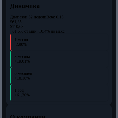
Динамика
Диапазон 52 недели
Beta:
0,15
$61,35
$110,68
+61,6% от мин.
-10,4% до макс.
1 месяц
-2,90%
3 месяца
+19,01%
6 месяцев
+18,18%
1 год
+61,30%
О компании