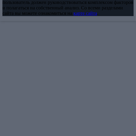
пользователь должен руководствоваться комплексом факторов
и полагаться на собственный анализ. Со всеми разделами
сайта вы можете ознакомиться на
карте сайта
.