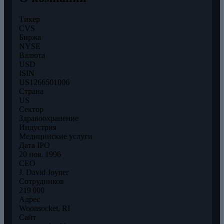
Тикер
CVS
Биржа
NYSE
Валюта
USD
ISIN
US1266501006
Страна
US
Сектор
Здравоохранение
Индустрия
Медицинские услуги
Дата IPO
20 ноя. 1996
CEO
J. David Joyner
Сотрудников
219 000
Адрес
Woonsocket, RI
Сайт