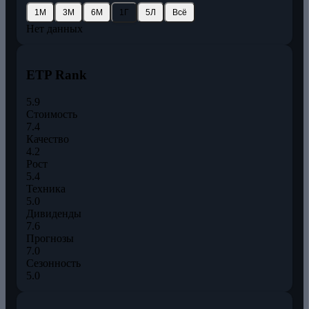
1М
3М
6М
1Г
5Л
Всё
Нет данных
ETP Rank
5.9
Стоимость
7.4
Качество
4.2
Рост
5.4
Техника
5.0
Дивиденды
7.6
Прогнозы
7.0
Сезонность
5.0