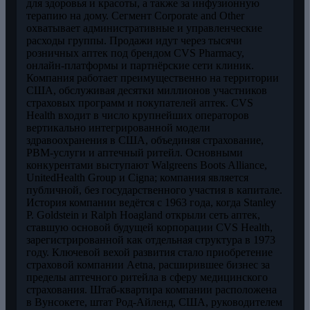
для здоровья и красоты, а также за инфузионную
терапию на дому. Сегмент Corporate and Other
охватывает административные и управленческие
расходы группы. Продажи идут через тысячи
розничных аптек под брендом CVS Pharmacy,
онлайн-платформы и партнёрские сети клиник.
Компания работает преимущественно на территории
США, обслуживая десятки миллионов участников
страховых программ и покупателей аптек. CVS
Health входит в число крупнейших операторов
вертикально интегрированной модели
здравоохранения в США, объединяя страхование,
PBM-услуги и аптечный ритейл. Основными
конкурентами выступают Walgreens Boots Alliance,
UnitedHealth Group и Cigna; компания является
публичной, без государственного участия в капитале.
История компании ведётся с 1963 года, когда Stanley
P. Goldstein и Ralph Hoagland открыли сеть аптек,
ставшую основой будущей корпорации CVS Health,
зарегистрированной как отдельная структура в 1973
году. Ключевой вехой развития стало приобретение
страховой компании Aetna, расширившее бизнес за
пределы аптечного ритейла в сферу медицинского
страхования. Штаб-квартира компании расположена
в Вунсокете, штат Род-Айленд, США, руководителем