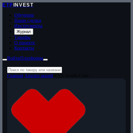
ETP
INVEST
Обучение
Наши сделки
Инструменты
Журнал
Тарифы
О проекте
Контакты
Войти
Платформа
Главная
/
Анализ акций
/
CVS Health Corp.