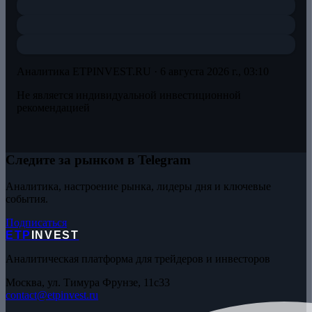
Аналитика ETPINVEST.RU ·
6 августа 2026 г., 03:10
Не является индивидуальной инвестиционной
рекомендацией
Следите за рынком в Telegram
Аналитика, настроение рынка, лидеры дня и ключевые
события.
Подписаться
ETP
INVEST
Аналитическая платформа для трейдеров и инвесторов
Москва, ул. Тимура Фрунзе, 11с33
contact@etpinvest.ru