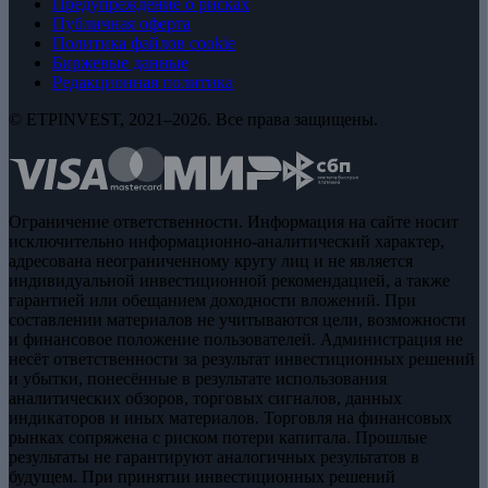
Предупреждение о рисках
Публичная оферта
Политика файлов cookie
Биржевые данные
Редакционная политика
© ETPINVEST, 2021–2026. Все права защищены.
Ограничение ответственности. Информация на сайте носит
исключительно информационно-аналитический характер,
адресована неограниченному кругу лиц и не является
индивидуальной инвестиционной рекомендацией, а также
гарантией или обещанием доходности вложений. При
составлении материалов не учитываются цели, возможности
и финансовое положение пользователей. Администрация не
несёт ответственности за результат инвестиционных решений
и убытки, понесённые в результате использования
аналитических обзоров, торговых сигналов, данных
индикаторов и иных материалов. Торговля на финансовых
рынках сопряжена с риском потери капитала. Прошлые
результаты не гарантируют аналогичных результатов в
будущем. При принятии инвестиционных решений