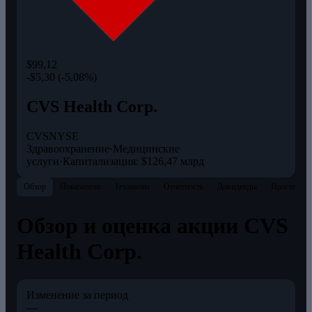
$99,12
-$5,30 (-5,08%)
CVS Health Corp.
CVS
NYSE
Здравоохранение
·
Медицинские
услуги
·
Капитализация: $126,47 млрд
Обзор
Показатели
Теханализ
Отчётность
Дивиденды
Прогнозы
Обзор и оценка акции CVS
Health Corp.
Изменение за период
—