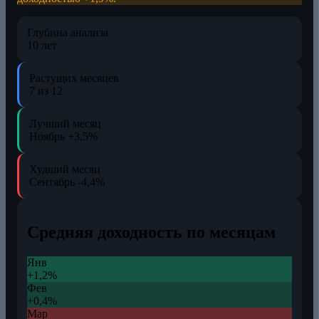
Глубина анализа
10 лет
Растущих месяцев
7 из 12
Лучший месяц
Ноябрь
+3,5%
Худший месяц
Сентябрь
-4,4%
Средняя доходность по месяцам
Янв
+1,2%
Фев
+0,4%
Мар