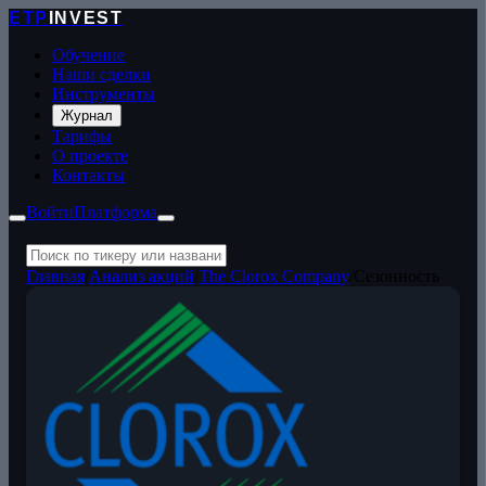
ETP
INVEST
Обучение
Наши сделки
Инструменты
Журнал
Тарифы
О проекте
Контакты
Войти
Платформа
Главная
/
Анализ акций
/
The Clorox Company
/
Сезонность