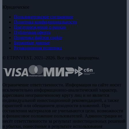
Юридическое
Пользовательское соглашение
Политика конфиденциальности
Предупреждение о рисках
Публичная оферта
Политика файлов cookie
Биржевые данные
Редакционная политика
© ETPINVEST, 2021–2026. Все права защищены.
Ограничение ответственности. Информация на сайте носит
исключительно информационно-аналитический характер,
адресована неограниченному кругу лиц и не является
индивидуальной инвестиционной рекомендацией, а также
гарантией или обещанием доходности вложений. При
составлении материалов не учитываются цели, возможности
и финансовое положение пользователей. Администрация не
несёт ответственности за результат инвестиционных решений
и убытки, понесённые в результате использования