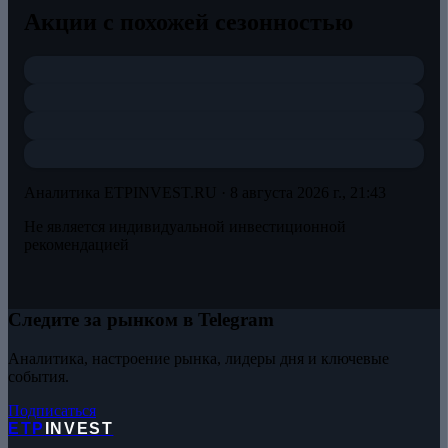
Акции с похожей сезонностью
Аналитика ETPINVEST.RU ·
8 августа 2026 г., 21:43
Не является индивидуальной инвестиционной
рекомендацией
Следите за рынком в Telegram
Аналитика, настроение рынка, лидеры дня и ключевые
события.
Подписаться
ETP
INVEST