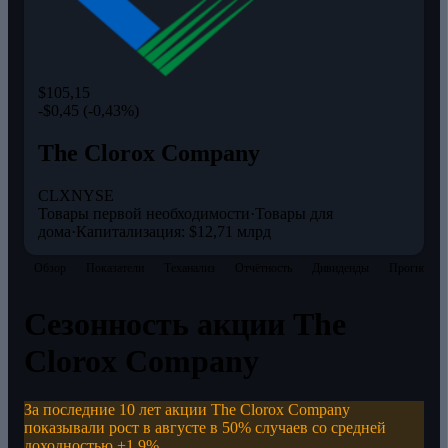
$105,15
-$0,45 (-0,43%)
The Clorox Company
CLX
NYSE
Товары первой необходимости
·
Товары для
дома
·
Капитализация: $12,71 млрд
Обзор
Показатели
Теханализ
Отчётность
Дивиденды
Прогнозы
Сезонность акции The
Clorox Company
За последние 10 лет акции The Clorox Company
показывали рост в августе в 50% случаев со средней
доходностью +1,9%.