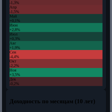
-1,3%
Апр
-1,5%
Май
+0,1%
Июн
+2,8%
Июл
+0,3%
Авг
+1,9%
Сен
-4,4%
Окт
-2,2%
Ноя
+3,5%
Дек
-0,2%
Доходность по месяцам (10 лет)