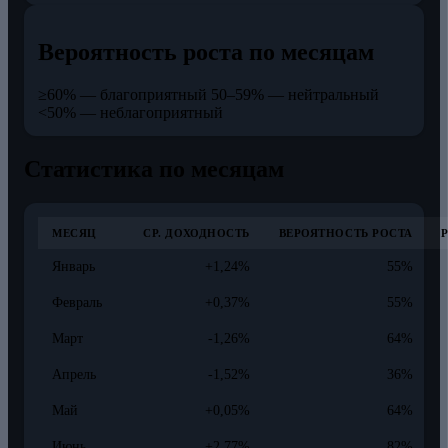
Вероятность роста по месяцам
≥60% — благоприятный
50–59% — нейтральный
<50% — неблагоприятный
Статистика по месяцам
МЕСЯЦ
СР. ДОХОДНОСТЬ
ВЕРОЯТНОСТЬ РОСТА
Январь
+1,24%
55%
Февраль
+0,37%
55%
Март
-1,26%
64%
Апрель
-1,52%
36%
Май
+0,05%
64%
Июнь
+2,77%
82%