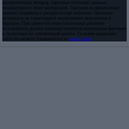
аналитических обзоров, торговых сигналов, данных
индикаторов и иных материалов. Торговля на финансовых
рынках сопряжена с риском потери капитала. Прошлые
результаты не гарантируют аналогичных результатов в
будущем. При принятии инвестиционных решений
пользователь должен руководствоваться комплексом факторов
и полагаться на собственный анализ. Со всеми разделами
сайта вы можете ознакомиться на
карте сайта
.