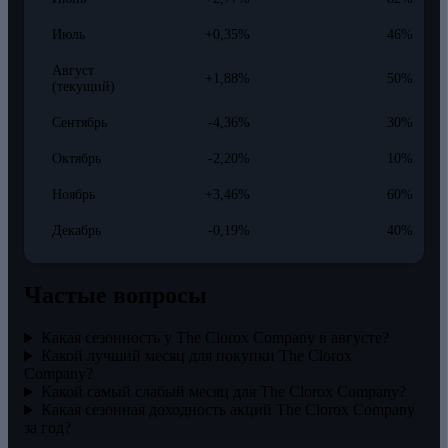
Июль
+0,35%
46%
Август
+1,88%
50%
(текущий)
Сентябрь
-4,36%
30%
Октябрь
-2,20%
10%
Ноябрь
+3,46%
60%
Декабрь
-0,19%
40%
Частые вопросы
Какая сезонность у The Clorox Company в августе?
Какой лучший месяц для покупки The Clorox
Company?
Какой самый слабый месяц для The Clorox Company?
Какая сезонная доходность акций The Clorox Company
за год?