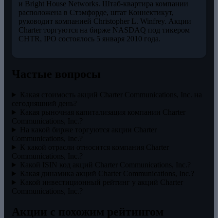
и Bright House Networks. Штаб-квартира компании
расположена в Стэмфорде, штат Коннектикут,
руководит компанией Christopher L. Winfrey. Акции
Charter торгуются на бирже NASDAQ под тикером
CHTR, IPO состоялось 5 января 2010 года.
Частые вопросы
Какая стоимость акций Charter Communications, Inc. на
сегодняшний день?
Какая рыночная капитализация компании Charter
Communications, Inc.?
На какой бирже торгуются акции Charter
Communications, Inc.?
К какой отрасли относится компания Charter
Communications, Inc.?
Какой ISIN код акций Charter Communications, Inc.?
Какая динамика акций Charter Communications, Inc.?
Какой инвестиционный рейтинг у акций Charter
Communications, Inc.?
Акции с похожим рейтингом