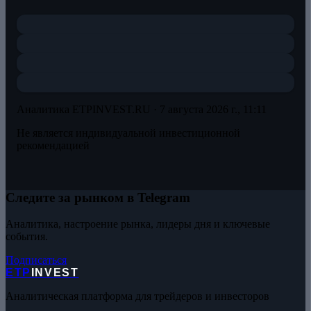
Аналитика ETPINVEST.RU ·
7 августа 2026 г., 11:11
Не является индивидуальной инвестиционной
рекомендацией
Следите за рынком в Telegram
Аналитика, настроение рынка, лидеры дня и ключевые
события.
Подписаться
ETP
INVEST
Аналитическая платформа для трейдеров и инвесторов