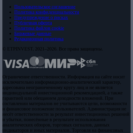
Пользовательское соглашение
Политика конфиденциальности
Предупреждение о рисках
Публичная оферта
Политика файлов cookie
Биржевые данные
Редакционная политика
© ETPINVEST, 2021–2026. Все права защищены.
Ограничение ответственности. Информация на сайте носит
исключительно информационно-аналитический характер,
адресована неограниченному кругу лиц и не является
индивидуальной инвестиционной рекомендацией, а также
гарантией или обещанием доходности вложений. При
составлении материалов не учитываются цели, возможности
и финансовое положение пользователей. Администрация не
несёт ответственности за результат инвестиционных решений
и убытки, понесённые в результате использования
аналитических обзоров, торговых сигналов, данных
индикаторов и иных материалов. Торговля на финансовых