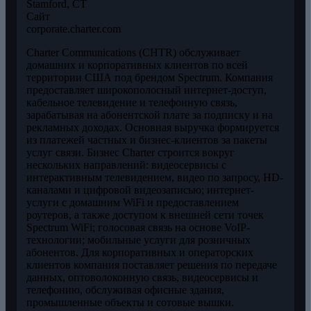
Stamford, CT
Сайт
corporate.charter.com
Charter Communications (CHTR) обслуживает
домашних и корпоративных клиентов по всей
территории США под брендом Spectrum. Компания
предоставляет широкополосный интернет-доступ,
кабельное телевидение и телефонную связь,
зарабатывая на абонентской плате за подписку и на
рекламных доходах. Основная выручка формируется
из платежей частных и бизнес-клиентов за пакеты
услуг связи. Бизнес Charter строится вокруг
нескольких направлений: видеосервисы с
интерактивным телевидением, видео по запросу, HD-
каналами и цифровой видеозаписью; интернет-
услуги с домашним WiFi и предоставлением
роутеров, а также доступом к внешней сети точек
Spectrum WiFi; голосовая связь на основе VoIP-
технологии; мобильные услуги для розничных
абонентов. Для корпоративных и операторских
клиентов компания поставляет решения по передаче
данных, оптоволоконную связь, видеосервисы и
телефонию, обслуживая офисные здания,
промышленные объекты и сотовые вышки.