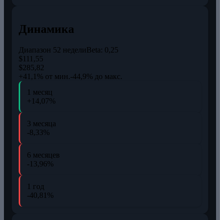
Динамика
Диапазон 52 недели
Beta:
0,25
$111,55
$285,82
+41,1% от мин.
-44,9% до макс.
1 месяц
+14,07%
3 месяца
-8,33%
6 месяцев
-13,96%
1 год
-40,81%