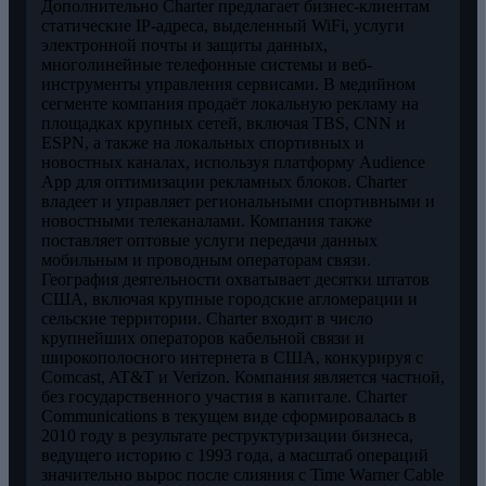
Дополнительно Charter предлагает бизнес-клиентам
статические IP-адреса, выделенный WiFi, услуги
электронной почты и защиты данных,
многолинейные телефонные системы и веб-
инструменты управления сервисами. В медийном
сегменте компания продаёт локальную рекламу на
площадках крупных сетей, включая TBS, CNN и
ESPN, а также на локальных спортивных и
новостных каналах, используя платформу Audience
App для оптимизации рекламных блоков. Charter
владеет и управляет региональными спортивными и
новостными телеканалами. Компания также
поставляет оптовые услуги передачи данных
мобильным и проводным операторам связи.
География деятельности охватывает десятки штатов
США, включая крупные городские агломерации и
сельские территории. Charter входит в число
крупнейших операторов кабельной связи и
широкополосного интернета в США, конкурируя с
Comcast, AT&T и Verizon. Компания является частной,
без государственного участия в капитале. Charter
Communications в текущем виде сформировалась в
2010 году в результате реструктуризации бизнеса,
ведущего историю с 1993 года, а масштаб операций
значительно вырос после слияния с Time Warner Cable