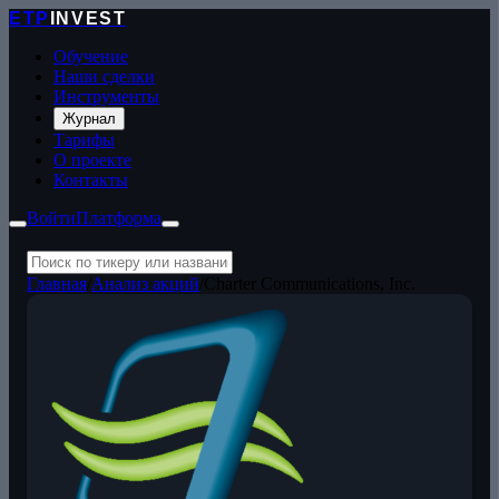
ETP
INVEST
Обучение
Наши сделки
Инструменты
Журнал
Тарифы
О проекте
Контакты
Войти
Платформа
Главная
/
Анализ акций
/
Charter Communications, Inc.