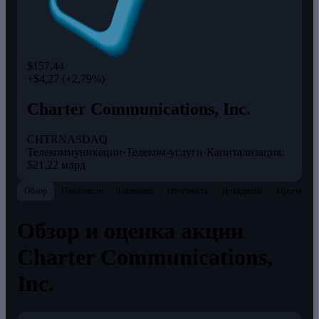
$157,44
+$4,27 (+2,79%)
Charter Communications, Inc.
CHTR
NASDAQ
Телекоммуникации
·
Телеком-услуги
·
Капитализация:
$21,22 млрд
Обзор
Показатели
Теханализ
Отчётность
Дивиденды
Прогнозы
Обзор и оценка акции
Charter Communications,
Inc.