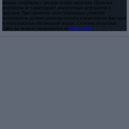
рынках сопряжена с риском потери капитала. Прошлые
результаты не гарантируют аналогичных результатов в
будущем. При принятии инвестиционных решений
пользователь должен руководствоваться комплексом факторов
и полагаться на собственный анализ. Со всеми разделами
сайта вы можете ознакомиться на
карте сайта
.