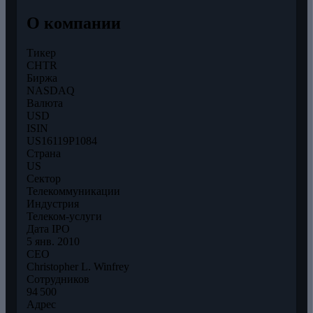
О компании
Тикер
CHTR
Биржа
NASDAQ
Валюта
USD
ISIN
US16119P1084
Страна
US
Сектор
Телекоммуникации
Индустрия
Телеком-услуги
Дата IPO
5 янв. 2010
CEO
Christopher L. Winfrey
Сотрудников
94 500
Адрес