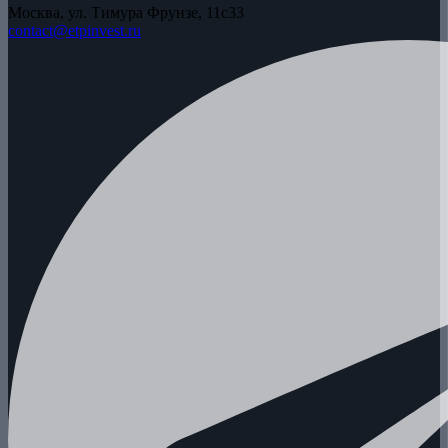
Москва, ул. Тимура Фрунзе, 11с33
contact@etpinvest.ru