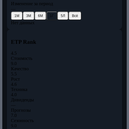
Изменение за период
—
1М
3М
6М
1Г
5Л
Всё
Нет данных
ETP Rank
4.5
Стоимость
9.0
Качество
5.5
Рост
4.6
Техника
4.0
Дивиденды
—
Прогнозы
7.0
Сезонность
9.0