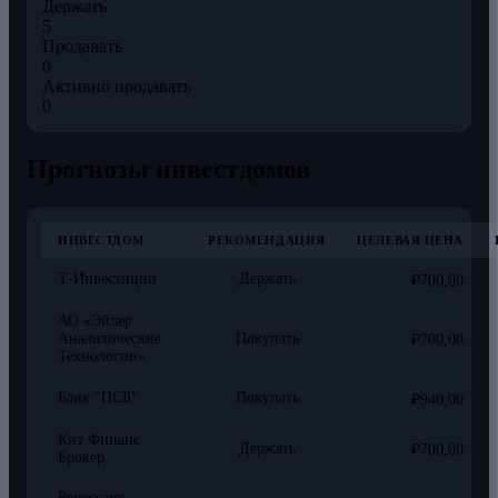
Держать
5
Продавать
0
Активно продавать
0
Прогнозы инвестдомов
ИНВЕСТДОМ
РЕКОМЕНДАЦИЯ
ЦЕЛЕВАЯ ЦЕНА
Т-Инвестиции
Держать
₽700,00
АО «Эйлер
Аналитические
Покупать
₽700,00
Технологии»
Банк "ПСБ"
Покупать
₽940,00
Кит Финанс
Держать
₽700,00
Брокер
Ренессанс