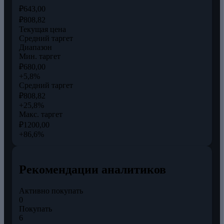
₽643,00
₽808,82
Текущая цена
Средний таргет
Диапазон
Мин. таргет
₽680,00
+5,8%
Средний таргет
₽808,82
+25,8%
Макс. таргет
₽1200,00
+86,6%
Рекомендации аналитиков
Активно покупать
0
Покупать
6