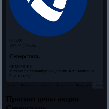
₽643,00
-₽18,80 (-2,84%)
Северсталь
CHMF
MOEX
Материалы
·
Металлургия и добыча
·
Капитализация:
₽546,03 млрд
Обзор
Показатели
Теханализ
Отчётность
Дивиденды
Прогнозы
Прогноз цены акции
Северсталь