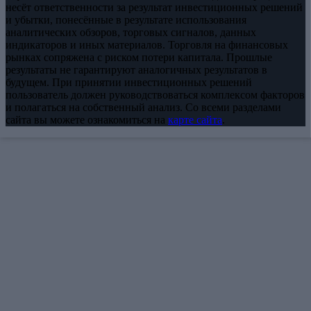
несёт ответственности за результат инвестиционных решений
и убытки, понесённые в результате использования
аналитических обзоров, торговых сигналов, данных
индикаторов и иных материалов. Торговля на финансовых
рынках сопряжена с риском потери капитала. Прошлые
результаты не гарантируют аналогичных результатов в
будущем. При принятии инвестиционных решений
пользователь должен руководствоваться комплексом факторов
и полагаться на собственный анализ. Со всеми разделами
сайта вы можете ознакомиться на
карте сайта
.