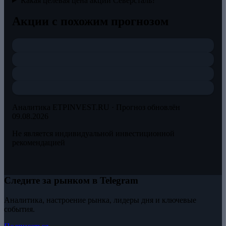
Какая целевая цена акций Северсталь?
Акции с похожим прогнозом
Аналитика ETPINVEST.RU ·
Прогноз обновлён
09.08.2026
Не является индивидуальной инвестиционной
рекомендацией
Следите за рынком в Telegram
Аналитика, настроение рынка, лидеры дня и ключевые
события.