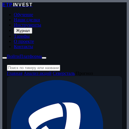
ETP
INVEST
Обучение
Наши сделки
Инструменты
Журнал
Тарифы
О проекте
Контакты
Войти
Платформа
Главная
/
Анализ акций
/
Северсталь
/
Прогноз