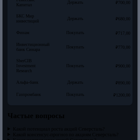
Держать
₽700,00
Капитал
БКС Мир
Держать
₽680,00
инвестиций
Финам
Покупать
₽717,00
Инвестиционный
Покупать
₽770,00
банк Синара
SberCIB
Investment
Покупать
₽900,00
Research
Альфа-банк
Держать
₽890,00
Газпромбанк
Покупать
₽1200,00
Частые вопросы
Какой потенциал роста акций Северсталь?
Какой консенсус-прогноз по акциям Северсталь?