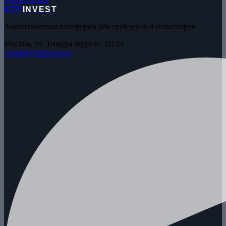
Подписаться
ETP
INVEST
Аналитическая платформа для трейдеров и инвесторов
Москва, ул. Тимура Фрунзе, 11с33
contact@etpinvest.ru