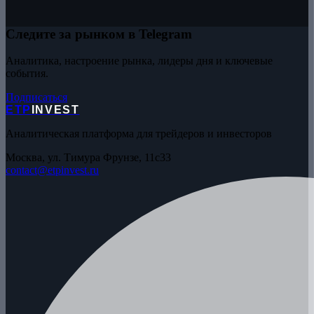
Следите за рынком в Telegram
Аналитика, настроение рынка, лидеры дня и ключевые
события.
Подписаться
ETP
INVEST
Аналитическая платформа для трейдеров и инвесторов
Москва, ул. Тимура Фрунзе, 11с33
contact@etpinvest.ru