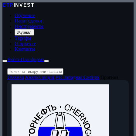
ETP
INVEST
Обучение
Наши сделки
Инструменты
Журнал
Тарифы
О проекте
Контакты
Войти
Платформа
Главная
/
Анализ акций
/
РН-Западная Сибирь
/
Прогноз