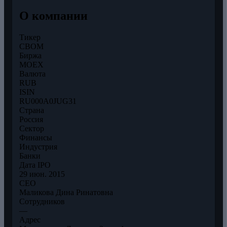
О компании
Тикер
CBOM
Биржа
MOEX
Валюта
RUB
ISIN
RU000A0JUG31
Страна
Россия
Сектор
Финансы
Индустрия
Банки
Дата IPO
29 июн. 2015
CEO
Маликова Дина Ринатовна
Сотрудников
—
Адрес