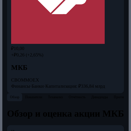
₽10,00
+₽0,26 (+2,65%)
МКБ
CBOM
MOEX
Финансы
·
Банки
·
Капитализация: ₽336,84 млрд
Обзор
Показатели
Теханализ
Отчётность
Дивиденды
Прогнозы
Обзор и оценка акции МКБ