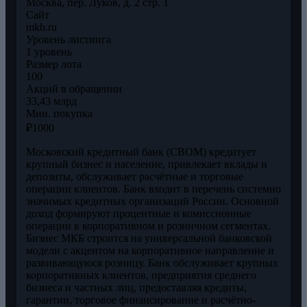
Москва, пер. Луков, д. 2 стр. 1
Сайт
mkb.ru
Уровень листинга
1 уровень
Размер лота
100
Акций в обращении
33,43 млрд
Мин. покупка
₽1000
Московский кредитный банк (CBOM) кредитует
крупный бизнес и население, привлекает вклады и
депозиты, обслуживает расчётные и торговые
операции клиентов. Банк входит в перечень системно
значимых кредитных организаций России. Основной
доход формируют процентные и комиссионные
операции в корпоративном и розничном сегментах.
Бизнес МКБ строится на универсальной банковской
модели с акцентом на корпоративное направление и
развивающуюся розницу. Банк обслуживает крупных
корпоративных клиентов, предприятия среднего
бизнеса и частных лиц, предоставляя кредиты,
гарантии, торговое финансирование и расчётно-