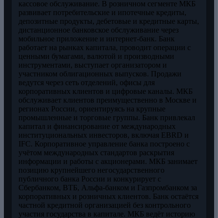
кассовое обслуживание. В розничном сегменте МКБ
развивает потребительские и ипотечные кредиты,
депозитные продукты, дебетовые и кредитные карты,
дистанционное банковское обслуживание через
мобильное приложение и интернет-банк. Банк
работает на рынках капитала, проводит операции с
ценными бумагами, валютой и производными
инструментами, выступает организатором и
участником облигационных выпусков. Продажи
ведутся через сеть отделений, офисы для
корпоративных клиентов и цифровые каналы. МКБ
обслуживает клиентов преимущественно в Москве и
регионах России, ориентируясь на крупные
промышленные и торговые группы. Банк привлекал
капитал и финансирование от международных
институциональных инвесторов, включая EBRD и
IFC. Корпоративное управление банка построено с
учётом международных стандартов раскрытия
информации и работы с акционерами. МКБ занимает
позицию крупнейшего негосударственного
публичного банка России и конкурирует с
Сбербанком, ВТБ, Альфа-банком и Газпромбанком за
корпоративных и розничных клиентов. Банк остаётся
частной кредитной организацией без контрольного
участия государства в капитале. МКБ ведёт историю