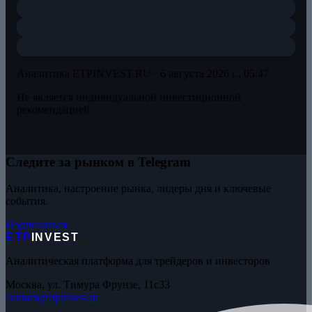
Аналитика ETPINVEST.RU ·
6 августа 2026 г., 05:47
Не является индивидуальной инвестиционной
рекомендацией
Следите за рынком в Telegram
Аналитика, настроение рынка, лидеры дня и ключевые
события.
Подписаться
ETP
INVEST
Аналитическая платформа для трейдеров и инвесторов
Москва, ул. Тимура Фрунзе, 11с33
contact@etpinvest.ru