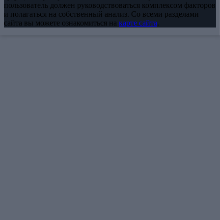
пользователь должен руководствоваться комплексом факторов
и полагаться на собственный анализ. Со всеми разделами
сайта вы можете ознакомиться на
карте сайта
.