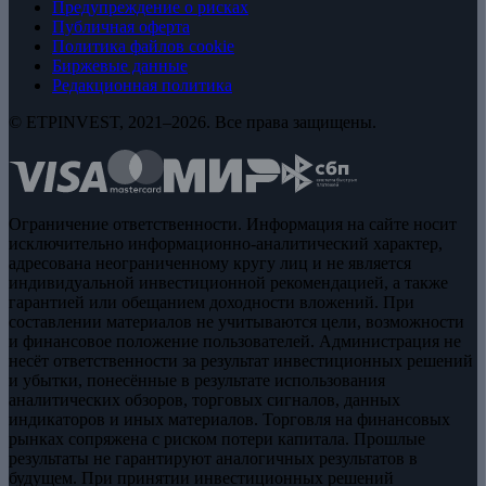
Предупреждение о рисках
Публичная оферта
Политика файлов cookie
Биржевые данные
Редакционная политика
© ETPINVEST, 2021–2026. Все права защищены.
Ограничение ответственности. Информация на сайте носит
исключительно информационно-аналитический характер,
адресована неограниченному кругу лиц и не является
индивидуальной инвестиционной рекомендацией, а также
гарантией или обещанием доходности вложений. При
составлении материалов не учитываются цели, возможности
и финансовое положение пользователей. Администрация не
несёт ответственности за результат инвестиционных решений
и убытки, понесённые в результате использования
аналитических обзоров, торговых сигналов, данных
индикаторов и иных материалов. Торговля на финансовых
рынках сопряжена с риском потери капитала. Прошлые
результаты не гарантируют аналогичных результатов в
будущем. При принятии инвестиционных решений