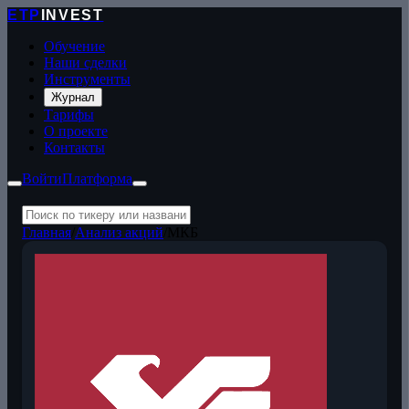
ETP
INVEST
Обучение
Наши сделки
Инструменты
Журнал
Тарифы
О проекте
Контакты
Войти
Платформа
Главная
/
Анализ акций
/
МКБ