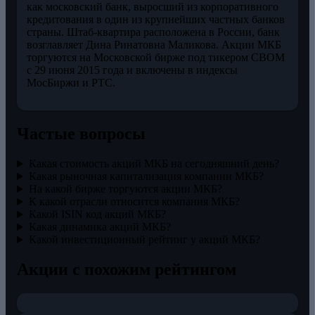
как московский банк, выросший из корпоративного
кредитования в один из крупнейших частных банков
страны. Штаб-квартира расположена в России, банк
возглавляет Дина Ринатовна Маликова. Акции МКБ
торгуются на Московской бирже под тикером CBOM
с 29 июня 2015 года и включены в индексы
МосБиржи и РТС.
Частые вопросы
Какая стоимость акций МКБ на сегодняшний день?
Какая рыночная капитализация компании МКБ?
На какой бирже торгуются акции МКБ?
К какой отрасли относится компания МКБ?
Какой ISIN код акций МКБ?
Какая динамика акций МКБ?
Какой инвестиционный рейтинг у акций МКБ?
Акции с похожим рейтингом