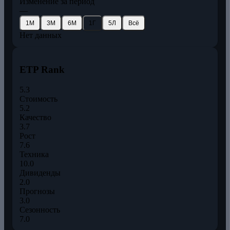
Изменение за период
—
1М
3М
6М
1Г
5Л
Всё
Нет данных
ETP Rank
5.3
Стоимость
5.2
Качество
3.7
Рост
7.6
Техника
10.0
Дивиденды
2.0
Прогнозы
3.0
Сезонность
7.0