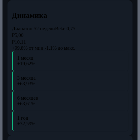
Динамика
Диапазон 52 недели
Beta:
0,75
₽5,00
₽10,11
+99,8% от мин.
-1,1% до макс.
1 месяц
+19,62%
3 месяца
+63,93%
6 месяцев
+63,61%
1 год
+32,59%