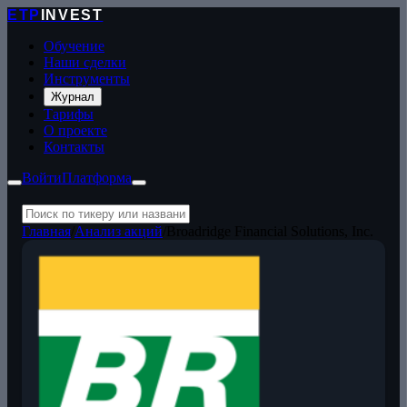
ETP
INVEST
Обучение
Наши сделки
Инструменты
Журнал
Тарифы
О проекте
Контакты
Войти
Платформа
Главная
/
Анализ акций
/
Broadridge Financial Solutions, Inc.