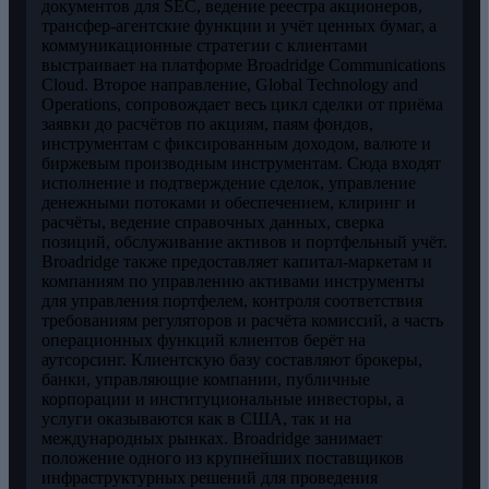
документов для SEC, ведение реестра акционеров,
трансфер-агентские функции и учёт ценных бумаг, а
коммуникационные стратегии с клиентами
выстраивает на платформе Broadridge Communications
Cloud. Второе направление, Global Technology and
Operations, сопровождает весь цикл сделки от приёма
заявки до расчётов по акциям, паям фондов,
инструментам с фиксированным доходом, валюте и
биржевым производным инструментам. Сюда входят
исполнение и подтверждение сделок, управление
денежными потоками и обеспечением, клиринг и
расчёты, ведение справочных данных, сверка
позиций, обслуживание активов и портфельный учёт.
Broadridge также предоставляет капитал-маркетам и
компаниям по управлению активами инструменты
для управления портфелем, контроля соответствия
требованиям регуляторов и расчёта комиссий, а часть
операционных функций клиентов берёт на
аутсорсинг. Клиентскую базу составляют брокеры,
банки, управляющие компании, публичные
корпорации и институциональные инвесторы, а
услуги оказываются как в США, так и на
международных рынках. Broadridge занимает
положение одного из крупнейших поставщиков
инфраструктурных решений для проведения