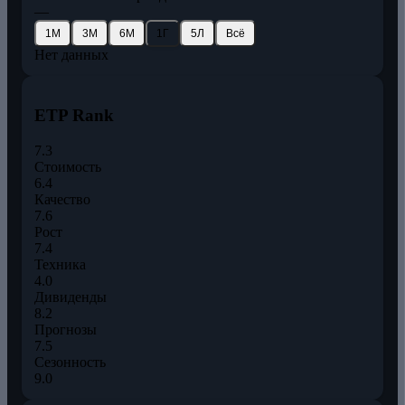
—
1М
3М
6М
1Г
5Л
Всё
Нет данных
ETP Rank
7.3
Стоимость
6.4
Качество
7.6
Рост
7.4
Техника
4.0
Дивиденды
8.2
Прогнозы
7.5
Сезонность
9.0