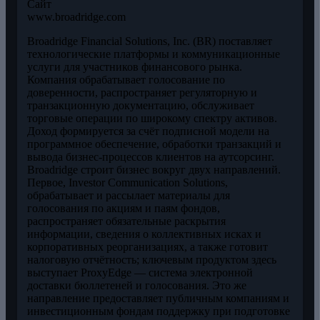
Сайт
www.broadridge.com
Broadridge Financial Solutions, Inc. (BR) поставляет
технологические платформы и коммуникационные
услуги для участников финансового рынка.
Компания обрабатывает голосование по
доверенности, распространяет регуляторную и
транзакционную документацию, обслуживает
торговые операции по широкому спектру активов.
Доход формируется за счёт подписной модели на
программное обеспечение, обработки транзакций и
вывода бизнес-процессов клиентов на аутсорсинг.
Broadridge строит бизнес вокруг двух направлений.
Первое, Investor Communication Solutions,
обрабатывает и рассылает материалы для
голосования по акциям и паям фондов,
распространяет обязательные раскрытия
информации, сведения о коллективных исках и
корпоративных реорганизациях, а также готовит
налоговую отчётность; ключевым продуктом здесь
выступает ProxyEdge — система электронной
доставки бюллетеней и голосования. Это же
направление предоставляет публичным компаниям и
инвестиционным фондам поддержку при подготовке