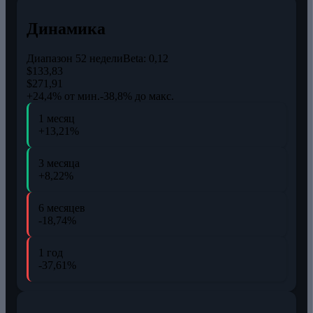
Динамика
Диапазон 52 недели
Beta:
0,12
$133,83
$271,91
+24,4% от мин.
-38,8% до макс.
1 месяц
+13,21%
3 месяца
+8,22%
6 месяцев
-18,74%
1 год
-37,61%