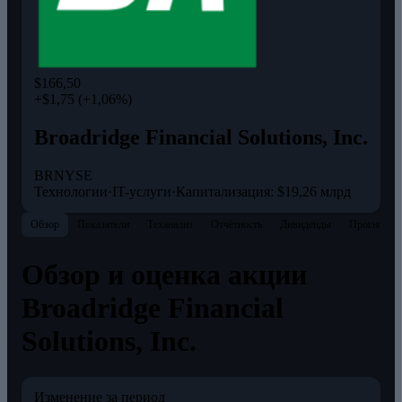
$166,50
+$1,75 (+1,06%)
Broadridge Financial Solutions, Inc.
BR
NYSE
Технологии
·
IT-услуги
·
Капитализация: $19,26 млрд
Обзор
Показатели
Теханализ
Отчётность
Дивиденды
Прогнозы
Обзор и оценка акции
Broadridge Financial
Solutions, Inc.
Изменение за период