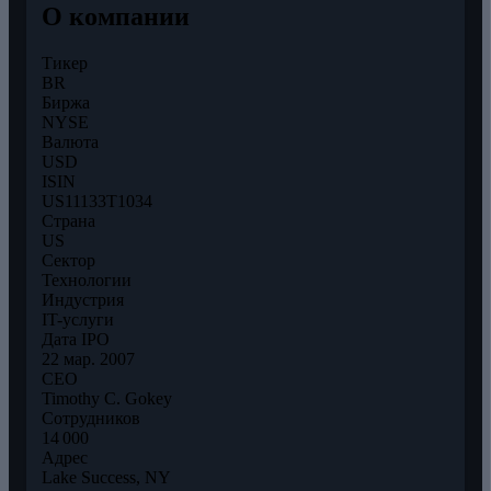
О компании
Тикер
BR
Биржа
NYSE
Валюта
USD
ISIN
US11133T1034
Страна
US
Сектор
Технологии
Индустрия
IT-услуги
Дата IPO
22 мар. 2007
CEO
Timothy C. Gokey
Сотрудников
14 000
Адрес
Lake Success, NY