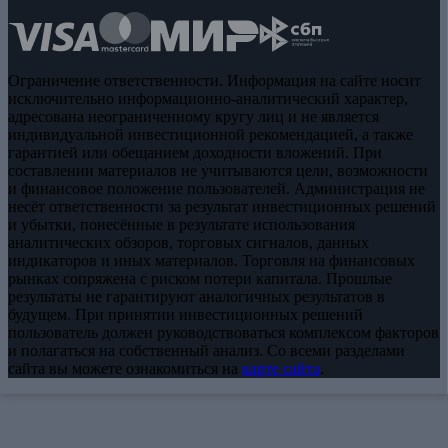
Ограничение ответственности. Информация на сайте носит
исключительно информационно-аналитический характер,
адресована неограниченному кругу лиц и не является
индивидуальной инвестиционной рекомендацией, а также
гарантией или обещанием доходности вложений. При
составлении материалов не учитываются цели, возможности
и финансовое положение пользователей. Администрация не
несёт ответственности за результат инвестиционных решений
и убытки, понесённые в результате использования
аналитических обзоров, торговых сигналов, данных
индикаторов и иных материалов. Торговля на финансовых
рынках сопряжена с риском потери капитала. Прошлые
результаты не гарантируют аналогичных результатов в
будущем. При принятии инвестиционных решений
пользователь должен руководствоваться комплексом факторов
и полагаться на собственный анализ. Со всеми разделами
сайта вы можете ознакомиться на
карте сайта
.