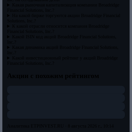
Какая рыночная капитализация компании Broadridge
Financial Solutions, Inc.?
На какой бирже торгуются акции Broadridge Financial
Solutions, Inc.?
К какой отрасли относится компания Broadridge
Financial Solutions, Inc.?
Какой ISIN код акций Broadridge Financial Solutions,
Inc.?
Какая динамика акций Broadridge Financial Solutions,
Inc.?
Какой инвестиционный рейтинг у акций Broadridge
Financial Solutions, Inc.?
Акции с похожим рейтингом
Аналитика ETPINVEST.RU ·
8 августа 2026 г., 10:14