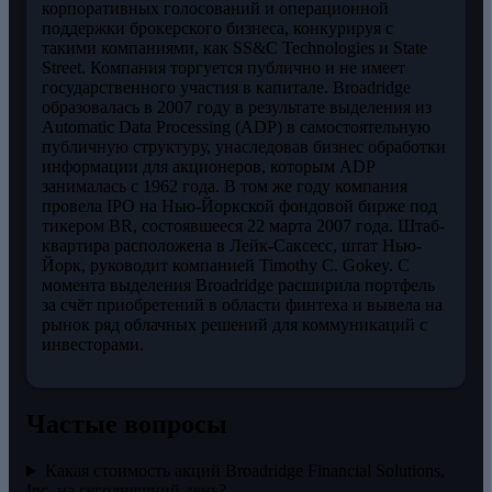
корпоративных голосований и операционной
поддержки брокерского бизнеса, конкурируя с
такими компаниями, как SS&C Technologies и State
Street. Компания торгуется публично и не имеет
государственного участия в капитале. Broadridge
образовалась в 2007 году в результате выделения из
Automatic Data Processing (ADP) в самостоятельную
публичную структуру, унаследовав бизнес обработки
информации для акционеров, которым ADP
занималась с 1962 года. В том же году компания
провела IPO на Нью-Йоркской фондовой бирже под
тикером BR, состоявшееся 22 марта 2007 года. Штаб-
квартира расположена в Лейк-Саксесс, штат Нью-
Йорк, руководит компанией Timothy C. Gokey. С
момента выделения Broadridge расширила портфель
за счёт приобретений в области финтеха и вывела на
рынок ряд облачных решений для коммуникаций с
инвесторами.
Частые вопросы
Какая стоимость акций Broadridge Financial Solutions,
Inc. на сегодняшний день?