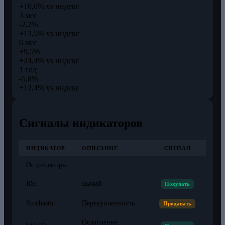
+10,6% vs индекс
3 мес
-2,2%
+13,5% vs индекс
6 мес
+9,5%
+24,4% vs индекс
1 год
-5,8%
+12,4% vs индекс
Сигналы индикаторов
ИНДИКАТОР
ОПИСАНИЕ
СИГНАЛ
Осцилляторы
RSI
Бычий
Покупать
Stochastic
Перекупленность
Продавать
Ослабление