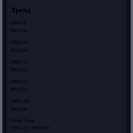
Тренд
EMA 9
₽977,68
EMA 20
₽941,09
EMA 50
₽929,58
SMA 50
₽917,59
SMA 200
₽939,00
Death Cross
SMA50 < SMA200