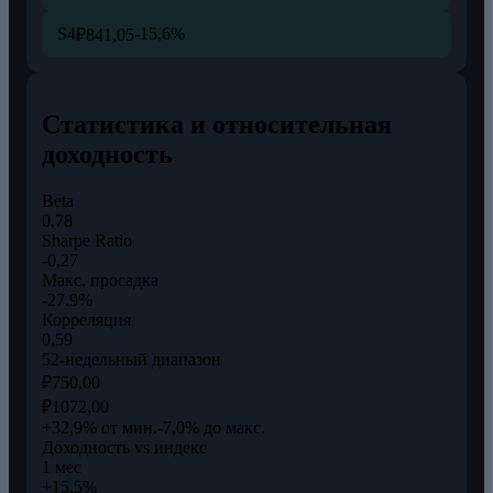
S4
-15,6%
₽841,05
Статистика и относительная
доходность
Beta
0,78
Sharpe Ratio
-0,27
Макс. просадка
-27.9%
Корреляция
0,59
52-недельный диапазон
₽750,00
₽1072,00
+32,9% от мин.
-7,0% до макс.
Доходность vs индекс
1 мес
+15,5%