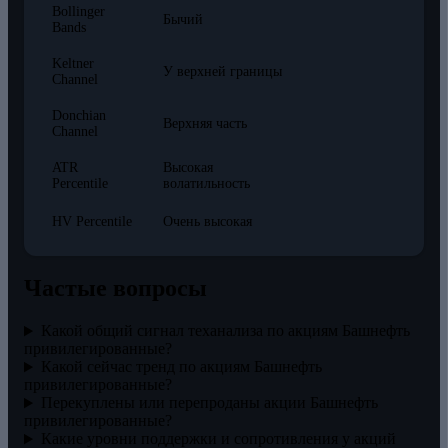
Bollinger
Бычий
Bands
Keltner
У верхней границы
Channel
Donchian
Верхняя часть
Channel
ATR
Высокая
Percentile
волатильность
HV Percentile
Очень высокая
Частые вопросы
Какой общий сигнал теханализа по акциям Башнефть
привилегированные?
Какой сейчас тренд по акциям Башнефть
привилегированные?
Перекуплены или перепроданы акции Башнефть
привилегированные?
Какие уровни поддержки и сопротивления у акций