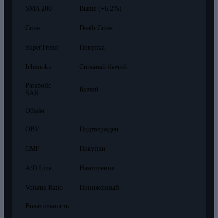
SMA 200
Выше (+6.2%)
Cross
Death Cross
SuperTrend
Покупка
Ichimoku
Сильный бычий
Parabolic
Бычий
SAR
Объём
OBV
Подтверждён
CMF
Покупки
A/D Line
Накопление
Volume Ratio
Пониженный
Волатильность