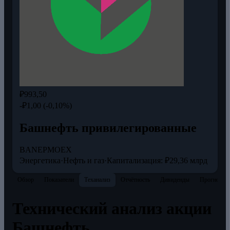
₽993,50
-₽1,00 (-0,10%)
Башнефть привилегированные
BANEP
MOEX
Энергетика
·
Нефть и газ
·
Капитализация: ₽29,36 млрд
Обзор
Показатели
Теханализ
Отчётность
Дивиденды
Прогнозы
Технический анализ акции
Башнефть