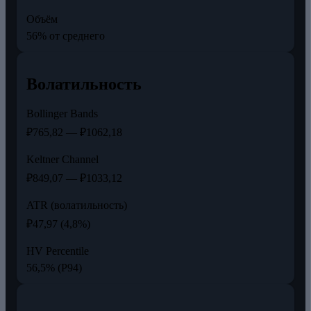
Объём
56% от среднего
Волатильность
Bollinger Bands
₽765,82 — ₽1062,18
Keltner Channel
₽849,07 — ₽1033,12
ATR (волатильность)
₽47,97 (4,8%)
HV Percentile
56,5% (P94)