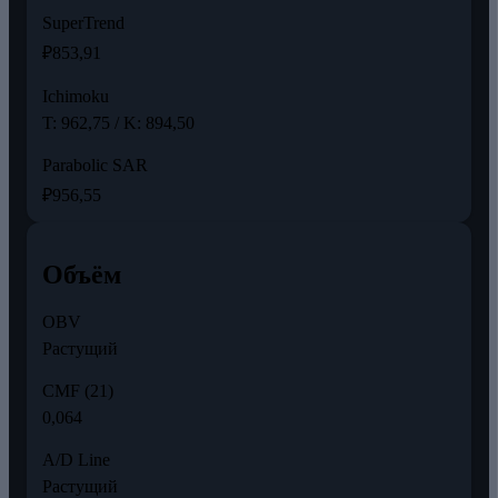
SuperTrend
₽853,91
Ichimoku
T: 962,75 / K: 894,50
Parabolic SAR
₽956,55
Объём
OBV
Растущий
CMF (21)
0,064
A/D Line
Растущий