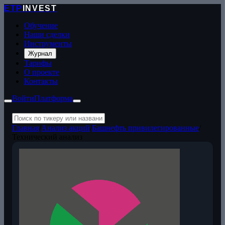
ETP
INVEST
Обучение
Наши сделки
Инструменты
Журнал
Тарифы
О проекте
Контакты
Войти
Платформа
Главная
/
Анализ акций
/
Башнефть привилегированные
/
Технический анализ