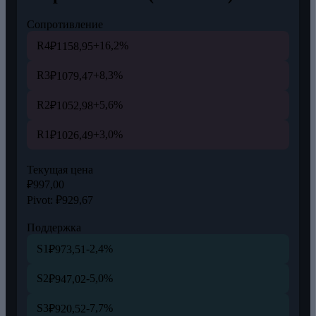
Сопротивление
R4
+16,2%
₽1158,95
R3
+8,3%
₽1079,47
R2
+5,6%
₽1052,98
R1
+3,0%
₽1026,49
Текущая цена
₽997,00
Pivot:
₽929,67
Поддержка
S1
-2,4%
₽973,51
S2
-5,0%
₽947,02
S3
-7,7%
₽920,52