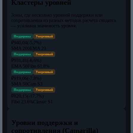
Кластеры уровней
Зоны, где несколько уровней поддержки или
сопротивления из разных методов расчёта сходятся
— усиливая значимость уровня.
Поддержка
Умеренный
₽940,04
(-5,7%)
SMA 200
EMA 20
Поддержка
Умеренный
₽931,41
(-6,6%)
EMA 50
Fibo 61.8%
Поддержка
Умеренный
₽919,06
(-7,8%)
SMA 50
Cam S3
Поддержка
Умеренный
₽820,15
(-17,7%)
Fibo 23.6%
Classic S1
Уровни поддержки и
сопротивления (Camarilla)