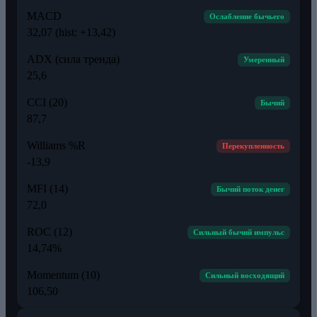
MACD
Ослабление бычьего
32,07 (hist: +13,42)
ADX (сила тренда)
Умеренный
25,6
CCI (20)
Бычий
87,7
Williams %R
Перекупленность
-13,9
MFI (14)
Бычий поток денег
72,0
ROC (12)
Сильный бычий импульс
14,74%
Momentum (10)
Сильный восходящий
106,50