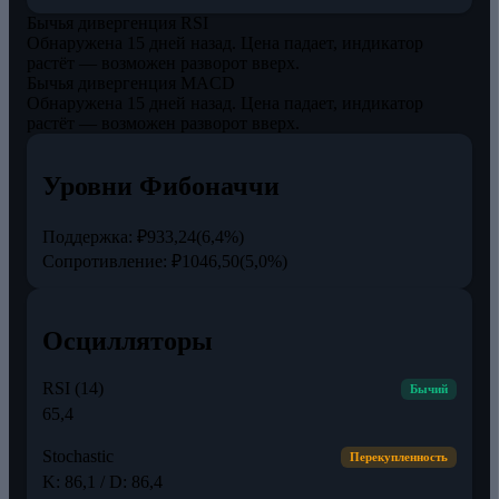
Бычья дивергенция RSI
Обнаружена 15 дней назад. Цена падает, индикатор
растёт — возможен разворот вверх.
Бычья дивергенция MACD
Обнаружена 15 дней назад. Цена падает, индикатор
растёт — возможен разворот вверх.
Уровни Фибоначчи
Поддержка:
₽933,24
(6,4%)
Сопротивление:
₽1046,50
(5,0%)
Осцилляторы
RSI (14)
Бычий
65,4
Stochastic
Перекупленность
K: 86,1 / D: 86,4