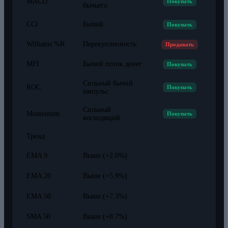
MACD
Покупать
бычьего
CCI
Бычий
Покупать
Williams %R
Перекупленность
Продавать
MFI
Бычий поток денег
Покупать
Сильный бычий
ROC
Покупать
импульс
Сильный
Momentum
Покупать
восходящий
Тренд
EMA 9
Выше (+2.0%)
EMA 20
Выше (+5.9%)
EMA 50
Выше (+7.3%)
SMA 50
Выше (+8.7%)