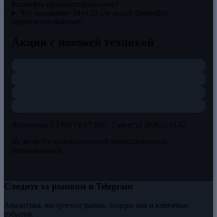
Башнефть привилегированные?
Что показывает MACD для акций Башнефть
привилегированные?
Акции с похожей техникой
Аналитика ETPINVEST.RU ·
7 августа 2026 г., 11:42
Не является индивидуальной инвестиционной
рекомендацией
Следите за рынком в Telegram
Аналитика, настроение рынка, лидеры дня и ключевые
события.