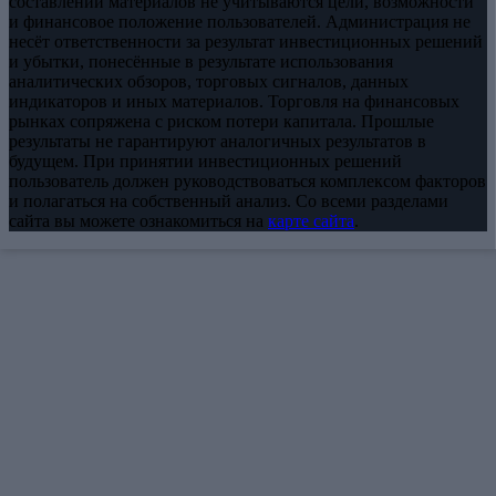
составлении материалов не учитываются цели, возможности
и финансовое положение пользователей. Администрация не
несёт ответственности за результат инвестиционных решений
и убытки, понесённые в результате использования
аналитических обзоров, торговых сигналов, данных
индикаторов и иных материалов. Торговля на финансовых
рынках сопряжена с риском потери капитала. Прошлые
результаты не гарантируют аналогичных результатов в
будущем. При принятии инвестиционных решений
пользователь должен руководствоваться комплексом факторов
и полагаться на собственный анализ. Со всеми разделами
сайта вы можете ознакомиться на
карте сайта
.