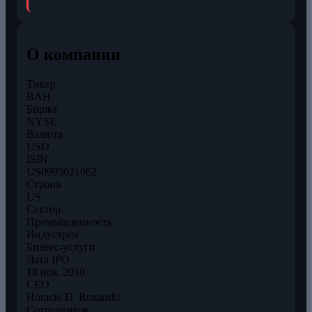
О компании
Тикер
BAH
Биржа
NYSE
Валюта
USD
ISIN
US0995021062
Страна
US
Сектор
Промышленность
Индустрия
Бизнес-услуги
Дата IPO
18 ноя. 2010
CEO
Horacio D. Rozanski
Сотрудников