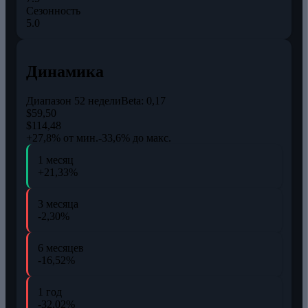
Сезонность
5.0
Динамика
Диапазон 52 недели
Beta:
0,17
$59,50
$114,48
+27,8% от мин.
-33,6% до макс.
1 месяц
+21,33%
3 месяца
-2,30%
6 месяцев
-16,52%
1 год
-32,02%