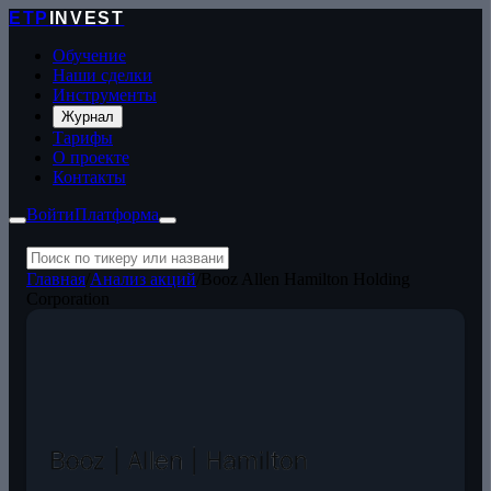
ETP
INVEST
Обучение
Наши сделки
Инструменты
Журнал
Тарифы
О проекте
Контакты
Войти
Платформа
Главная
/
Анализ акций
/
Booz Allen Hamilton Holding
Corporation