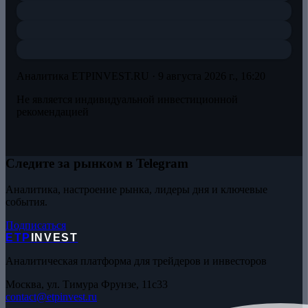
Аналитика ETPINVEST.RU ·
9 августа 2026 г., 16:20
Не является индивидуальной инвестиционной
рекомендацией
Следите за рынком в Telegram
Аналитика, настроение рынка, лидеры дня и ключевые
события.
Подписаться
ETP
INVEST
Аналитическая платформа для трейдеров и инвесторов
Москва, ул. Тимура Фрунзе, 11с33
contact@etpinvest.ru