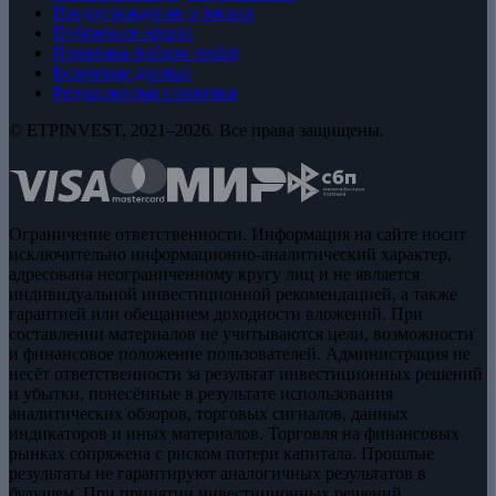
Предупреждение о рисках
Публичная оферта
Политика файлов cookie
Биржевые данные
Редакционная политика
© ETPINVEST, 2021–2026. Все права защищены.
Ограничение ответственности. Информация на сайте носит
исключительно информационно-аналитический характер,
адресована неограниченному кругу лиц и не является
индивидуальной инвестиционной рекомендацией, а также
гарантией или обещанием доходности вложений. При
составлении материалов не учитываются цели, возможности
и финансовое положение пользователей. Администрация не
несёт ответственности за результат инвестиционных решений
и убытки, понесённые в результате использования
аналитических обзоров, торговых сигналов, данных
индикаторов и иных материалов. Торговля на финансовых
рынках сопряжена с риском потери капитала. Прошлые
результаты не гарантируют аналогичных результатов в
будущем. При принятии инвестиционных решений