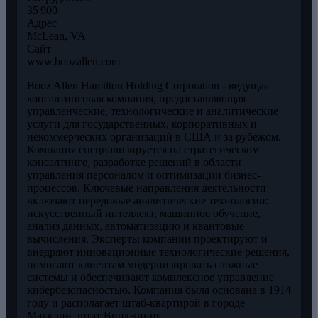
35 900
Адрес
McLean, VA
Сайт
www.boozallen.com
Booz Allen Hamilton Holding Corporation - ведущая
консалтинговая компания, предоставляющая
управленческие, технологические и аналитические
услуги для государственных, корпоративных и
некоммерческих организаций в США и за рубежом.
Компания специализируется на стратегическом
консалтинге, разработке решений в области
управления персоналом и оптимизации бизнес-
процессов. Ключевые направления деятельности
включают передовые аналитические технологии:
искусственный интеллект, машинное обучение,
анализ данных, автоматизацию и квантовые
вычисления. Эксперты компании проектируют и
внедряют инновационные технологические решения,
помогают клиентам модернизировать сложные
системы и обеспечивают комплексное управление
кибербезопасностью. Компания была основана в 1914
году и располагает штаб-квартирой в городе
Макклин, штат Вирджиния.