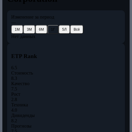
Изменение за период
—
1М
3М
6М
1Г
5Л
Всё
Нет данных
ETP Rank
6.5
Стоимость
8.3
Качество
7.5
Рост
2.8
Техника
4.0
Дивиденды
8.2
Прогнозы
7.5