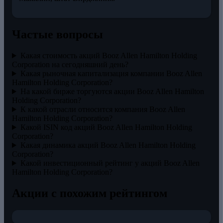
Частые вопросы
Какая стоимость акций Booz Allen Hamilton Holding
Corporation на сегодняшний день?
Какая рыночная капитализация компании Booz Allen
Hamilton Holding Corporation?
На какой бирже торгуются акции Booz Allen Hamilton
Holding Corporation?
К какой отрасли относится компания Booz Allen
Hamilton Holding Corporation?
Какой ISIN код акций Booz Allen Hamilton Holding
Corporation?
Какая динамика акций Booz Allen Hamilton Holding
Corporation?
Какой инвестиционный рейтинг у акций Booz Allen
Hamilton Holding Corporation?
Акции с похожим рейтингом