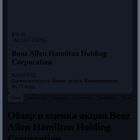
$76,05
+$2,12 (+2,87%)
Booz Allen Hamilton Holding
Corporation
BAH
NYSE
Промышленность
·
Бизнес-услуги
·
Капитализация:
$9,15 млрд
Обзор
Показатели
Теханализ
Отчётность
Дивиденды
Прогнозы
Обзор и оценка акции Booz
Allen Hamilton Holding
Corporation