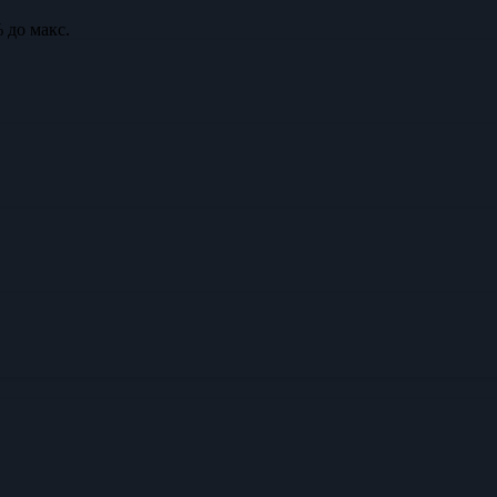
 до макс.