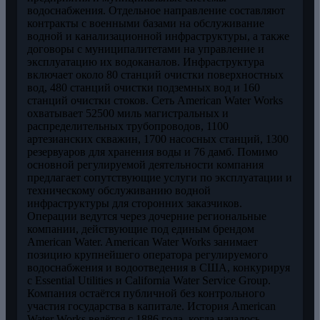
водоснабжения. Отдельное направление составляют
контракты с военными базами на обслуживание
водной и канализационной инфраструктуры, а также
договоры с муниципалитетами на управление и
эксплуатацию их водоканалов. Инфраструктура
включает около 80 станций очистки поверхностных
вод, 480 станций очистки подземных вод и 160
станций очистки стоков. Сеть American Water Works
охватывает 52500 миль магистральных и
распределительных трубопроводов, 1100
артезианских скважин, 1700 насосных станций, 1300
резервуаров для хранения воды и 76 дамб. Помимо
основной регулируемой деятельности компания
предлагает сопутствующие услуги по эксплуатации и
техническому обслуживанию водной
инфраструктуры для сторонних заказчиков.
Операции ведутся через дочерние региональные
компании, действующие под единым брендом
American Water. American Water Works занимает
позицию крупнейшего оператора регулируемого
водоснабжения и водоотведения в США, конкурируя
с Essential Utilities и California Water Service Group.
Компания остаётся публичной без контрольного
участия государства в капитале. История American
Water Works ведётся с 1886 года, когда началось