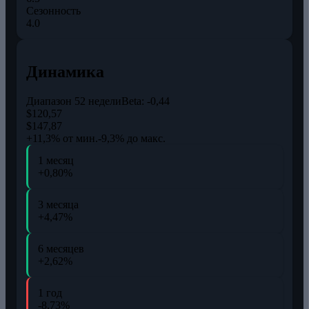
Сезонность
4.0
Динамика
Диапазон 52 недели
Beta:
-0,44
$120,57
$147,87
+11,3% от мин.
-9,3% до макс.
1 месяц
+0,80%
3 месяца
+4,47%
6 месяцев
+2,62%
1 год
-8,73%