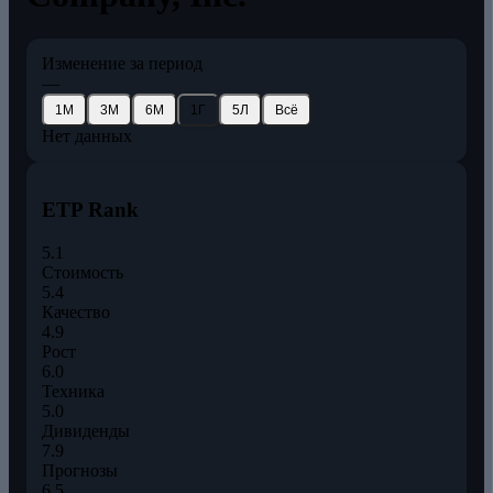
Изменение за период
—
1М
3М
6М
1Г
5Л
Всё
Нет данных
ETP Rank
5.1
Стоимость
5.4
Качество
4.9
Рост
6.0
Техника
5.0
Дивиденды
7.9
Прогнозы
6.5