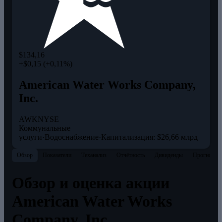
$134,16
+$0,15 (+0,11%)
American Water Works Company,
Inc.
AWK
NYSE
Коммунальные
услуги
·
Водоснабжение
·
Капитализация: $26,66 млрд
Обзор
Показатели
Теханализ
Отчётность
Дивиденды
Прогнозы
Обзор и оценка акции
American Water Works
Company, Inc.