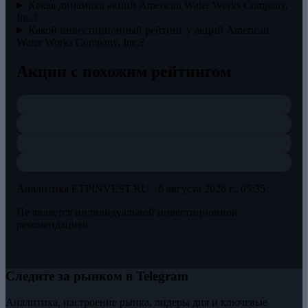
Какая динамика акций American Water Works Company,
Inc.?
Какой инвестиционный рейтинг у акций American
Water Works Company, Inc.?
Акции с похожим рейтингом
Аналитика ETPINVEST.RU ·
6 августа 2026 г., 05:35
Не является индивидуальной инвестиционной
рекомендацией
Следите за рынком в Telegram
Аналитика, настроение рынка, лидеры дня и ключевые