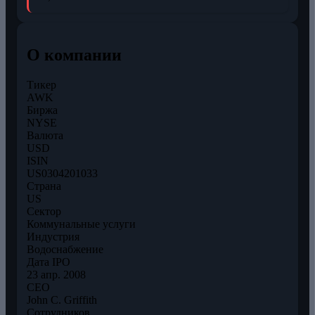
О компании
Тикер
AWK
Биржа
NYSE
Валюта
USD
ISIN
US0304201033
Страна
US
Сектор
Коммунальные услуги
Индустрия
Водоснабжение
Дата IPO
23 апр. 2008
CEO
John C. Griffith
Сотрудников