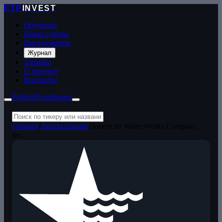
ETP
INVEST
Обучение
Наши сделки
Инструменты
Журнал
Тарифы
О проекте
Контакты
Войти
Платформа
Главная
/
Анализ акций
/
American Water Works Company,
Inc.