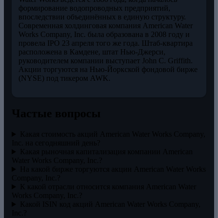
формирование водопроводных предприятий,
впоследствии объединённых в единую структуру.
Современная холдинговая компания American Water
Works Company, Inc. была образована в 2008 году и
провела IPO 23 апреля того же года. Штаб-квартира
расположена в Камдене, штат Нью-Джерси,
руководителем компании выступает John C. Griffith.
Акции торгуются на Нью-Йоркской фондовой бирже
(NYSE) под тикером AWK.
Частые вопросы
Какая стоимость акций American Water Works Company,
Inc. на сегодняшний день?
Какая рыночная капитализация компании American
Water Works Company, Inc.?
На какой бирже торгуются акции American Water Works
Company, Inc.?
К какой отрасли относится компания American Water
Works Company, Inc.?
Какой ISIN код акций American Water Works Company,
Inc.?