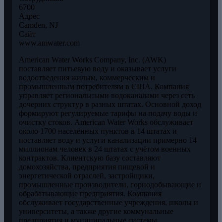
6700
Адрес
Camden, NJ
Сайт
www.amwater.com
American Water Works Company, Inc. (AWK)
поставляет питьевую воду и оказывает услуги
водоотведения жилым, коммерческим и
промышленным потребителям в США. Компания
управляет региональными водоканалами через сеть
дочерних структур в разных штатах. Основной доход
формируют регулируемые тарифы на подачу воды и
очистку стоков. American Water Works обслуживает
около 1700 населённых пунктов в 14 штатах и
поставляет воду и услуги канализации примерно 14
миллионам человек в 24 штатах с учётом военных
контрактов. Клиентскую базу составляют
домохозяйства, предприятия пищевой и
энергетической отраслей, застройщики,
промышленные производители, горнодобывающие и
обрабатывающие предприятия. Компания
обслуживает государственные учреждения, школы и
университеты, а также другие коммунальные
предприятия и муниципальные системы