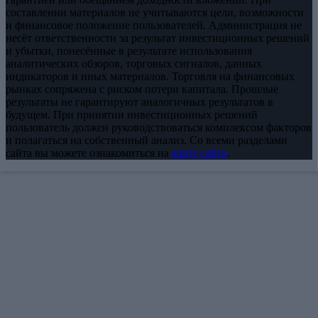
составлении материалов не учитываются цели, возможности
и финансовое положение пользователей. Администрация не
несёт ответственности за результат инвестиционных решений
и убытки, понесённые в результате использования
аналитических обзоров, торговых сигналов, данных
индикаторов и иных материалов. Торговля на финансовых
рынках сопряжена с риском потери капитала. Прошлые
результаты не гарантируют аналогичных результатов в
будущем. При принятии инвестиционных решений
пользователь должен руководствоваться комплексом факторов
и полагаться на собственный анализ. Со всеми разделами
сайта вы можете ознакомиться на
карте сайта
.