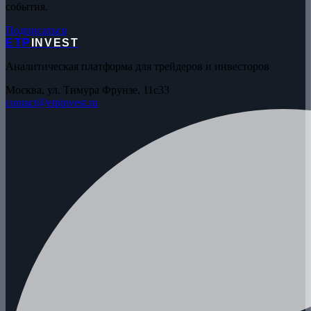
события.
Подписаться
ETP
INVEST
Аналитическая платформа для трейдеров и инвесторов
Москва, ул. Тимура Фрунзе, 11с33
contact@etpinvest.ru