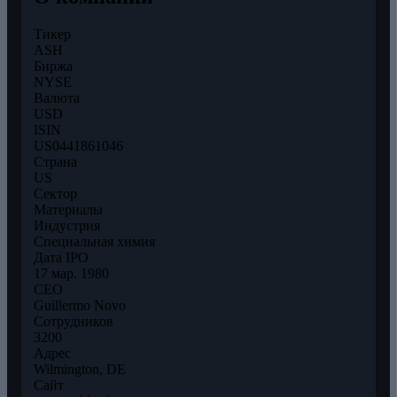
Тикер
ASH
Биржа
NYSE
Валюта
USD
ISIN
US0441861046
Страна
US
Сектор
Материалы
Индустрия
Специальная химия
Дата IPO
17 мар. 1980
CEO
Guillermo Novo
Сотрудников
3200
Адрес
Wilmington, DE
Сайт