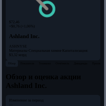
$72,46
+$0,76 (+1,06%)
Ashland Inc.
ASH
NYSE
Материалы
·
Специальная химия
·
Капитализация:
$3,32 млрд
Обзор
Показатели
Теханализ
Отчётность
Дивиденды
Прогнозы
Обзор и оценка акции
Ashland Inc.
Изменение за период
—