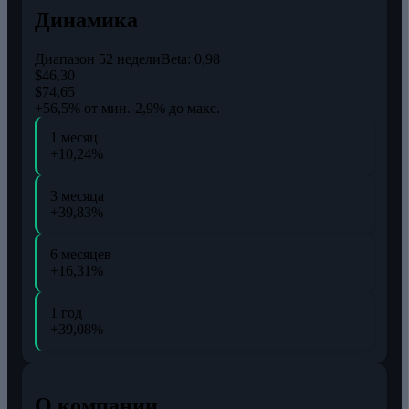
Динамика
Диапазон 52 недели
Beta:
0,98
$46,30
$74,65
+56,5% от мин.
-2,9% до макс.
1 месяц
+10,24%
3 месяца
+39,83%
6 месяцев
+16,31%
1 год
+39,08%
О компании