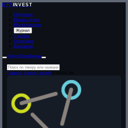
ETP
INVEST
Обучение
Наши сделки
Инструменты
Журнал
Тарифы
О проекте
Контакты
Войти
Платформа
Главная
/
Анализ акций
/
Ashland Inc.