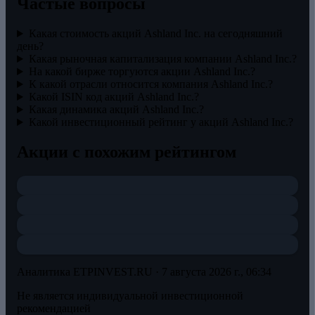
Частые вопросы
Какая стоимость акций Ashland Inc. на сегодняшний
день?
Какая рыночная капитализация компании Ashland Inc.?
На какой бирже торгуются акции Ashland Inc.?
К какой отрасли относится компания Ashland Inc.?
Какой ISIN код акций Ashland Inc.?
Какая динамика акций Ashland Inc.?
Какой инвестиционный рейтинг у акций Ashland Inc.?
Акции с похожим рейтингом
Аналитика ETPINVEST.RU ·
7 августа 2026 г., 06:34
Не является индивидуальной инвестиционной
рекомендацией