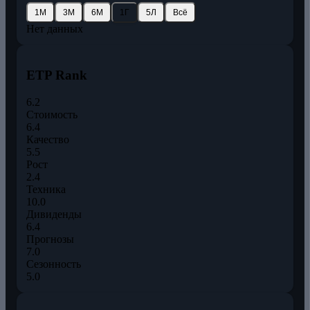
1М
3М
6М
1Г
5Л
Всё
Нет данных
ETP Rank
6.2
Стоимость
6.4
Качество
5.5
Рост
2.4
Техника
10.0
Дивиденды
6.4
Прогнозы
7.0
Сезонность
5.0