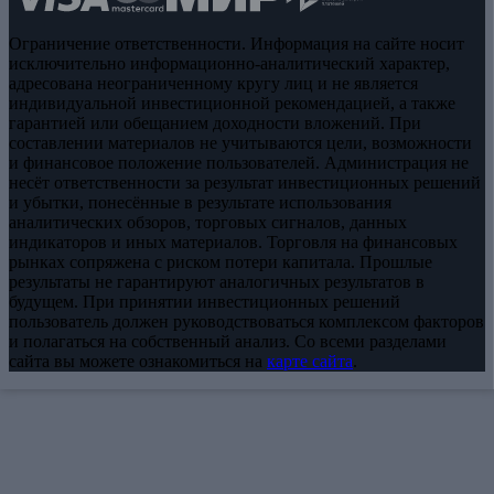
Ограничение ответственности. Информация на сайте носит
исключительно информационно-аналитический характер,
адресована неограниченному кругу лиц и не является
индивидуальной инвестиционной рекомендацией, а также
гарантией или обещанием доходности вложений. При
составлении материалов не учитываются цели, возможности
и финансовое положение пользователей. Администрация не
несёт ответственности за результат инвестиционных решений
и убытки, понесённые в результате использования
аналитических обзоров, торговых сигналов, данных
индикаторов и иных материалов. Торговля на финансовых
рынках сопряжена с риском потери капитала. Прошлые
результаты не гарантируют аналогичных результатов в
будущем. При принятии инвестиционных решений
пользователь должен руководствоваться комплексом факторов
и полагаться на собственный анализ. Со всеми разделами
сайта вы можете ознакомиться на
карте сайта
.