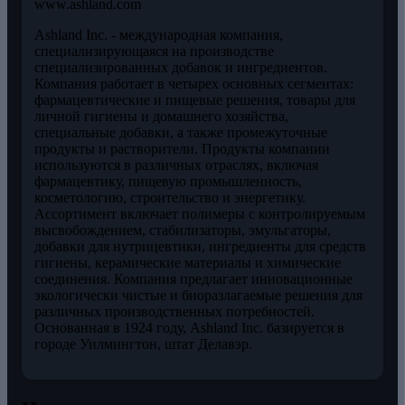
www.ashland.com
Ashland Inc. - международная компания,
специализирующаяся на производстве
специализированных добавок и ингредиентов.
Компания работает в четырех основных сегментах:
фармацевтические и пищевые решения, товары для
личной гигиены и домашнего хозяйства,
специальные добавки, а также промежуточные
продукты и растворители. Продукты компании
используются в различных отраслях, включая
фармацевтику, пищевую промышленность,
косметологию, строительство и энергетику.
Ассортимент включает полимеры с контролируемым
высвобождением, стабилизаторы, эмульгаторы,
добавки для нутрицевтики, ингредиенты для средств
гигиены, керамические материалы и химические
соединения. Компания предлагает инновационные
экологически чистые и биоразлагаемые решения для
различных производственных потребностей.
Основанная в 1924 году, Ashland Inc. базируется в
городе Уилмингтон, штат Делавэр.