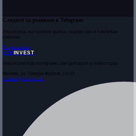
Следите за рынком в Telegram
Аналитика, настроение рынка, лидеры дня и ключевые
события.
Подписаться
ETP
INVEST
Аналитическая платформа для трейдеров и инвесторов
Москва, ул. Тимура Фрунзе, 11с33
contact@etpinvest.ru