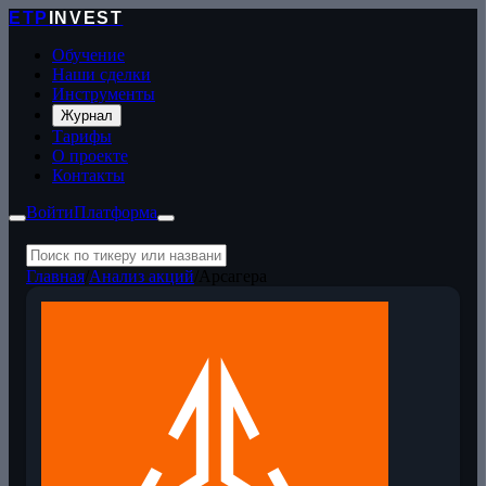
ETP
INVEST
Обучение
Наши сделки
Инструменты
Журнал
Тарифы
О проекте
Контакты
Войти
Платформа
Главная
/
Анализ акций
/
Арсагера