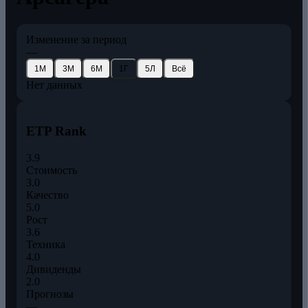
Изменение за период
—
1М
3М
6М
1Г
5Л
Всё
Нет данных
ETP Rank
3.9
Стоимость
3.0
Качество
5.0
Рост
3.6
Техника
4.0
Дивиденды
2.0
Прогнозы
—