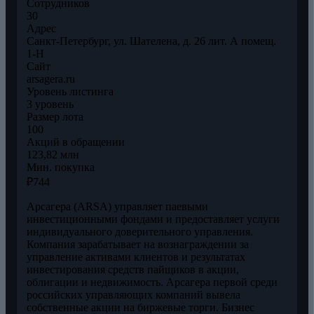
Сотрудников
30
Адрес
Санкт-Петербург, ул. Шателена, д. 26 лит. А помещ.
1-Н
Сайт
arsagera.ru
Уровень листинга
3 уровень
Размер лота
100
Акций в обращении
123,82 млн
Мин. покупка
₽744
Арсагера (ARSA) управляет паевыми
инвестиционными фондами и предоставляет услуги
индивидуального доверительного управления.
Компания зарабатывает на вознаграждении за
управление активами клиентов и результатах
инвестирования средств пайщиков в акции,
облигации и недвижимость. Арсагера первой среди
российских управляющих компаний вывела
собственные акции на биржевые торги. Бизнес