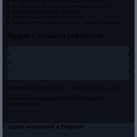
На какой бирже торгуются акции Арсагера?
К какой отрасли относится компания Арсагера?
Какой ISIN код акций Арсагера?
Какая динамика акций Арсагера?
Какой инвестиционный рейтинг у акций Арсагера?
Акции с похожим рейтингом
Аналитика ETPINVEST.RU ·
8 августа 2026 г., 14:38
Не является индивидуальной инвестиционной
рекомендацией
Следите за рынком в Telegram