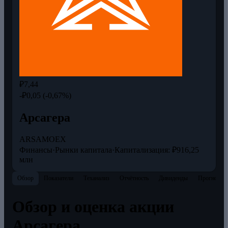
₽7,44
-₽0,05 (-0,67%)
Арсагера
ARSA
MOEX
Финансы
·
Рынки капитала
·
Капитализация: ₽916,25
млн
Обзор
Показатели
Теханализ
Отчётность
Дивиденды
Прогнозы
Обзор и оценка акции
Арсагера