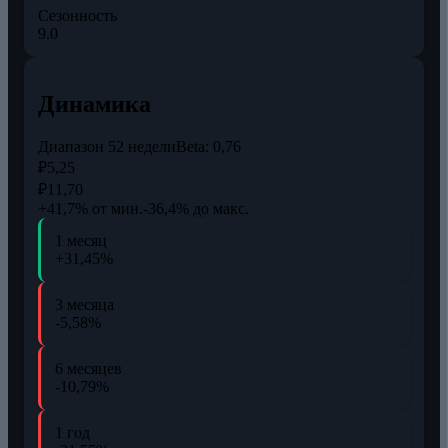
Сезонность
9.0
Динамика
Диапазон 52 недели
Beta:
0,76
₽5,25
₽11,70
+41,7% от мин.
-36,4% до макс.
1 месяц
+31,45%
3 месяца
-5,58%
6 месяцев
-10,79%
1 год