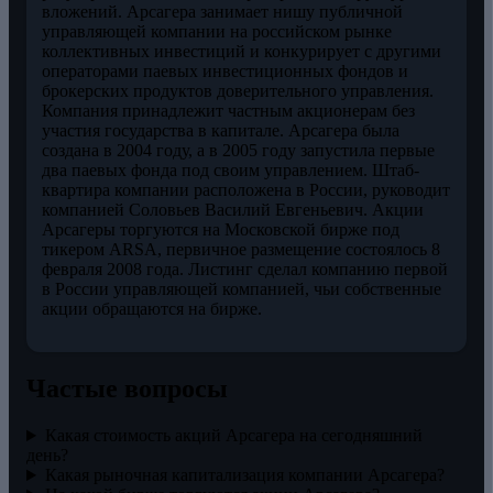
вложений. Арсагера занимает нишу публичной
управляющей компании на российском рынке
коллективных инвестиций и конкурирует с другими
операторами паевых инвестиционных фондов и
брокерских продуктов доверительного управления.
Компания принадлежит частным акционерам без
участия государства в капитале. Арсагера была
создана в 2004 году, а в 2005 году запустила первые
два паевых фонда под своим управлением. Штаб-
квартира компании расположена в России, руководит
компанией Соловьев Василий Евгеньевич. Акции
Арсагеры торгуются на Московской бирже под
тикером ARSA, первичное размещение состоялось 8
февраля 2008 года. Листинг сделал компанию первой
в России управляющей компанией, чьи собственные
акции обращаются на бирже.
Частые вопросы
Какая стоимость акций Арсагера на сегодняшний
день?
Какая рыночная капитализация компании Арсагера?