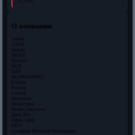
-31,55%
О компании
Тикер
ARSA
Биржа
MOEX
Валюта
RUB
ISIN
RU000A0JP0Q7
Страна
Россия
Сектор
Финансы
Индустрия
Рынки капитала
Дата IPO
8 фев. 2008
CEO
Соловьев Василий Евгеньевич