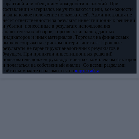
гарантией или обещанием доходности вложений. При
составлении материалов не учитываются цели, возможности
и финансовое положение пользователей. Администрация не
несёт ответственности за результат инвестиционных решений
и убытки, понесённые в результате использования
аналитических обзоров, торговых сигналов, данных
индикаторов и иных материалов. Торговля на финансовых
рынках сопряжена с риском потери капитала. Прошлые
результаты не гарантируют аналогичных результатов в
будущем. При принятии инвестиционных решений
пользователь должен руководствоваться комплексом факторов
и полагаться на собственный анализ. Со всеми разделами
сайта вы можете ознакомиться на
карте сайта
.