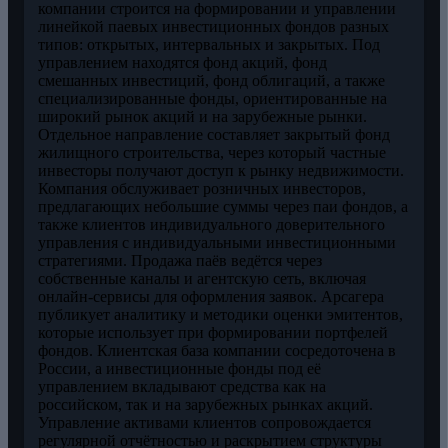
компании строится на формировании и управлении
линейкой паевых инвестиционных фондов разных
типов: открытых, интервальных и закрытых. Под
управлением находятся фонд акций, фонд
смешанных инвестиций, фонд облигаций, а также
специализированные фонды, ориентированные на
широкий рынок акций и на зарубежные рынки.
Отдельное направление составляет закрытый фонд
жилищного строительства, через который частные
инвесторы получают доступ к рынку недвижимости.
Компания обслуживает розничных инвесторов,
предлагающих небольшие суммы через паи фондов, а
также клиентов индивидуального доверительного
управления с индивидуальными инвестиционными
стратегиями. Продажа паёв ведётся через
собственные каналы и агентскую сеть, включая
онлайн-сервисы для оформления заявок. Арсагера
публикует аналитику и методики оценки эмитентов,
которые использует при формировании портфелей
фондов. Клиентская база компании сосредоточена в
России, а инвестиционные фонды под её
управлением вкладывают средства как на
российском, так и на зарубежных рынках акций.
Управление активами клиентов сопровождается
регулярной отчётностью и раскрытием структуры