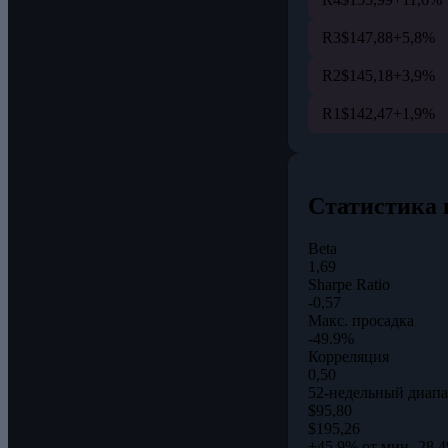
R3
$147,88
+5,8%
R2
$145,18
+3,9%
R1
$142,47
+1,9%
Статистика 
Beta
1,69
Sharpe Ratio
-0,57
Макс. просадка
-49.9%
Корреляция
0,50
52-недельный диапа
$95,80
$195,26
+45,9% от мин.
-28,