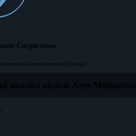
ment Corporation
ие активами
·
Капитализация: $45,38 млрд
й анализ акции Ares Manageme
я