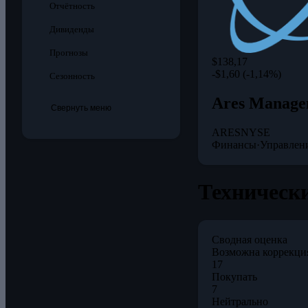
Отчётность
Дивиденды
Прогнозы
$138,17
-$1,60 (-1,14%)
Сезонность
Ares Manage
Свернуть меню
ARES
NYSE
Финансы
·
Управлен
Технически
Сводная оценка
Возможна коррекци
17
Покупать
7
Нейтрально