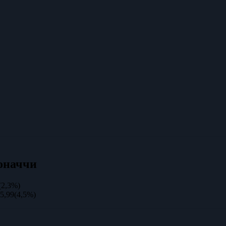
оначчи
(2,3%)
5,99
(4,5%)