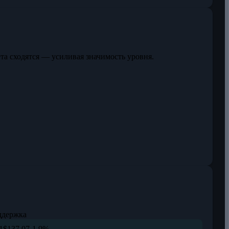
та сходятся — усиливая значимость уровня.
ддержка
1
$137,07
-1,9%