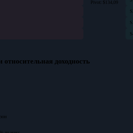
Pivot:
$134,09
S
S
S
и относительная доходность
зон
4% до макс.