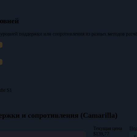
овней
о уровней поддержки или сопротивления из разных методов расчё
die S1
ержки и сопротивления (Camarilla)
Текущая цена
По
$139,77
S