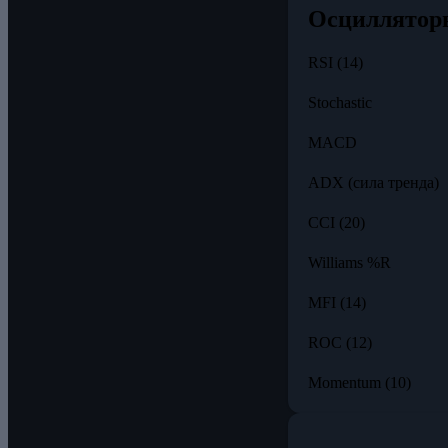
Осциллятор
RSI (14)
Stochastic
MACD
ADX (сила тренда)
CCI (20)
Williams %R
MFI (14)
ROC (12)
Momentum (10)