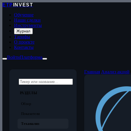
ETP
INVEST
Обучение
Наши сделки
Инструменты
Журнал
Тарифы
О проекте
Контакты
Войти
Платформа
Главная
/
Анализ акций
/
РАЗДЕЛЫ
Обзор
Показатели
Теханализ