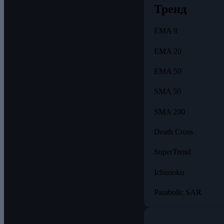
Тренд
EMA 9
EMA 20
EMA 50
SMA 50
SMA 200
Death Cross
SuperTrend
Ichimoku
Parabolic SAR