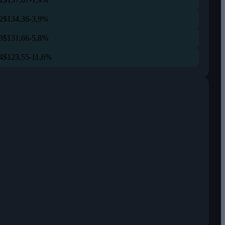
2
$134,36
-3,9%
3
$131,66
-5,8%
4
$123,55
-11,6%