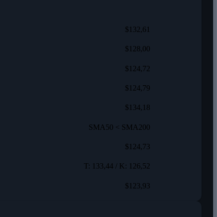
$132,61
$128,00
$124,72
$124,79
$134,18
SMA50 < SMA200
$124,73
T: 133,44 / K: 126,52
$123,93