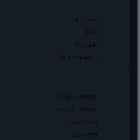
Растущий
0,120
Растущий
130% от среднего
$113,01 — $139,31
$117,19 — $138,81
$5,53 (4,0%)
42,8% (P63)