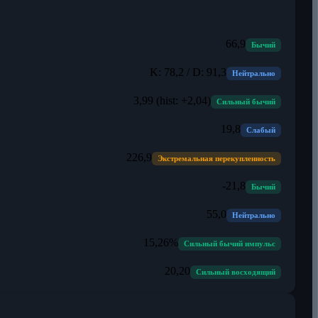
66,9
Бычий
K: 78,2 / D: 91,3
Нейтрально
3,99 (hist: +2,04)
Сильный бычий
19,8
Слабый
226,9
Экстремальная перекупленность
-21,8
Бычий
55,0
Нейтрально
15,26%
Сильный бычий импульс
20,20
Сильный восходящий