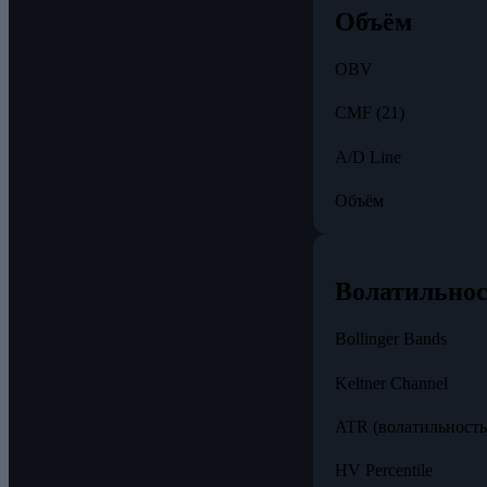
Объём
OBV
CMF (21)
A/D Line
Объём
Волатильно
Bollinger Bands
Keltner Channel
ATR (волатильность
HV Percentile