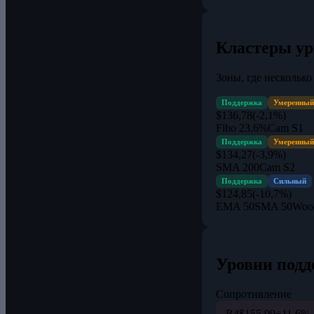
Кластеры ур
Зоны, где нескольк
Поддержка
Умеренный
$136,78
(-2,1%)
Fibo 23.6%
Cam S1
Поддержка
Умеренный
$134,27
(-3,9%)
SMA 200
Cam S2
Поддержка
Сильный
$124,85
(-10,7%)
EMA 50
SMA 50
Woo
Уровни подд
Сопротивление
R4
$155,99
+11,6%