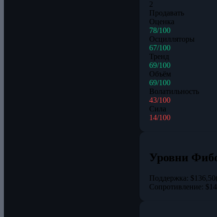
2
Продавать
Оценка
78/100
Осцилляторы
67/100
Тренд
69/100
Объём
69/100
Волатильность
43/100
Сила
14/100
Уровни Фиб
Поддержка:
$136,50
Сопротивление:
$14