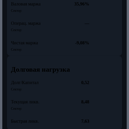
Валовая маржа
35,96%
Сектор:
Операц. маржа
—
Сектор:
Чистая маржа
-9,08%
Сектор:
Долговая нагрузка
Долг/Капитал
0,52
Сектор:
Текущая ликв.
8,48
Сектор:
Быстрая ликв.
7,63