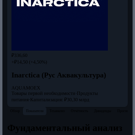
₽336,60
+₽14,50 (+4,50%)
Inarctica (Рус Аквакультура)
AQUA
MOEX
Товары первой необходимости
·
Продукты
питания
·
Капитализация: ₽30,30 млрд
Обзор
Показатели
Теханализ
Отчётность
Дивиденды
Прогнозы
Фундаментальный анализ