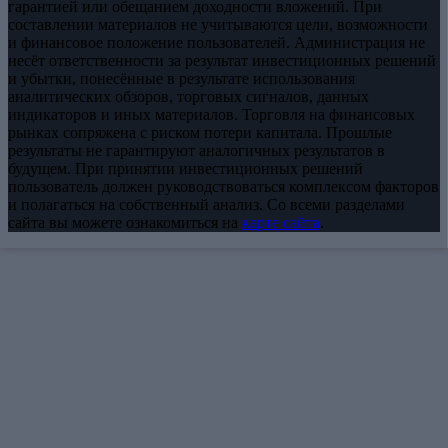
гарантией или обещанием доходности вложений. При
составлении материалов не учитываются цели, возможности
и финансовое положение пользователей. Администрация не
несёт ответственности за результат инвестиционных решений
и убытки, понесённые в результате использования
аналитических обзоров, торговых сигналов, данных
индикаторов и иных материалов. Торговля на финансовых
рынках сопряжена с риском потери капитала. Прошлые
результаты не гарантируют аналогичных результатов в
будущем. При принятии инвестиционных решений
пользователь должен руководствоваться комплексом факторов
и полагаться на собственный анализ. Со всеми разделами
сайта вы можете ознакомиться на
карте сайта
.