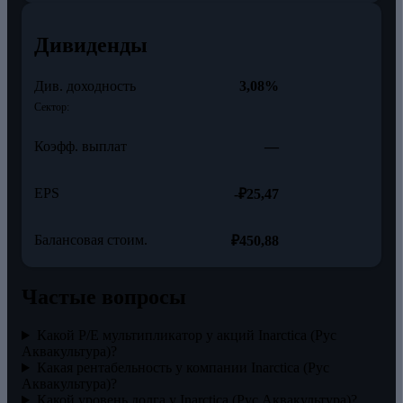
Дивиденды
Див. доходность
3,08%
Сектор:
Коэфф. выплат
—
EPS
-₽25,47
Балансовая стоим.
₽450,88
Частые вопросы
Какой P/E мультипликатор у акций Inarctica (Рус
Аквакультура)?
Какая рентабельность у компании Inarctica (Рус
Аквакультура)?
Какой уровень долга у Inarctica (Рус Аквакультура)?