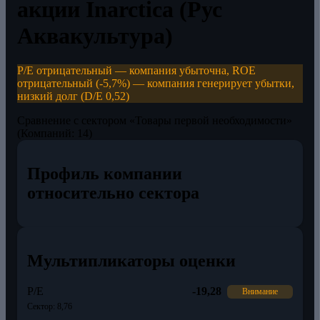
акции Inarctica (Рус
Аквакультура)
P/E отрицательный — компания убыточна, ROE
отрицательный (-5,7%) — компания генерирует убытки,
низкий долг (D/E 0,52)
Сравнение с сектором «Товары первой необходимости»
(Компаний: 14)
Профиль компании
относительно сектора
Мультипликаторы оценки
P/E
-19,28
Внимание
Сектор: 8,76