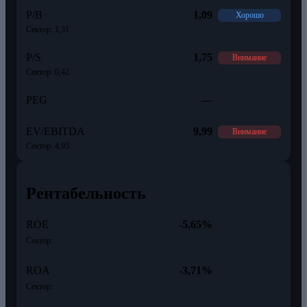
P/B
1,09
Хорошо
Сектор: 1,31
P/S
1,75
Внимание
Сектор: 0,42
PEG
—
EV/EBITDA
9,99
Внимание
Сектор: 4,95
Рентабельность
ROE
-5,65%
Сектор:
ROA
-3,71%
Сектор: