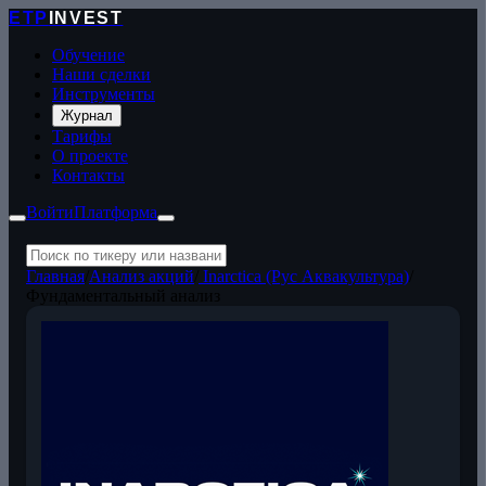
ETP
INVEST
Обучение
Наши сделки
Инструменты
Журнал
Тарифы
О проекте
Контакты
Войти
Платформа
Главная
/
Анализ акций
/
Inarctica (Рус Аквакультура)
/
Фундаментальный анализ