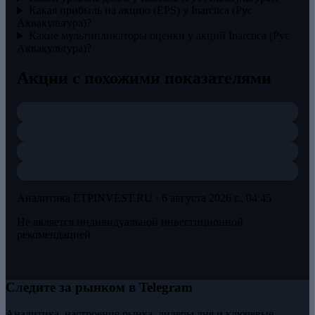
Какая прибыль на акцию (EPS) у Inarctica (Рус
Аквакультура)?
Какие мультипликаторы оценки у акций Inarctica (Рус
Аквакультура)?
Акции с похожими показателями
Аналитика ETPINVEST.RU ·
6 августа 2026 г., 04:45
Не является индивидуальной инвестиционной
рекомендацией
Следите за рынком в Telegram
Аналитика, настроение рынка, лидеры дня и ключевые