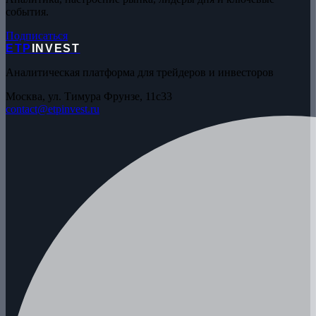
события.
Подписаться
ETP
INVEST
Аналитическая платформа для трейдеров и инвесторов
Москва, ул. Тимура Фрунзе, 11с33
contact@etpinvest.ru