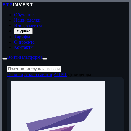
ETP
INVEST
Обучение
Наши сделки
Инструменты
Журнал
Тарифы
О проекте
Контакты
Войти
Платформа
Главная
/
Анализ акций
/
АПРИ
/
Дивиденды