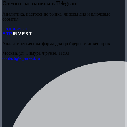
Следите за рынком в Telegram
Аналитика, настроение рынка, лидеры дня и ключевые
события.
Подписаться
ETP
INVEST
Аналитическая платформа для трейдеров и инвесторов
Москва, ул. Тимура Фрунзе, 11с33
contact@etpinvest.ru