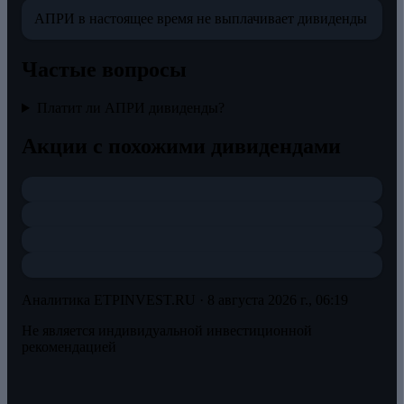
АПРИ в настоящее время не выплачивает дивиденды
Частые вопросы
Платит ли АПРИ дивиденды?
Акции с похожими дивидендами
Аналитика ETPINVEST.RU ·
8 августа 2026 г., 06:19
Не является индивидуальной инвестиционной
рекомендацией