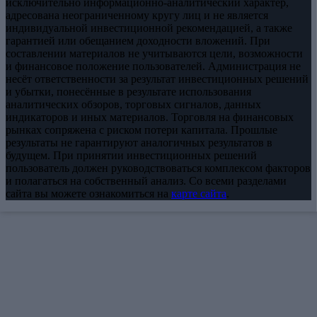
исключительно информационно-аналитический характер,
адресована неограниченному кругу лиц и не является
индивидуальной инвестиционной рекомендацией, а также
гарантией или обещанием доходности вложений. При
составлении материалов не учитываются цели, возможности
и финансовое положение пользователей. Администрация не
несёт ответственности за результат инвестиционных решений
и убытки, понесённые в результате использования
аналитических обзоров, торговых сигналов, данных
индикаторов и иных материалов. Торговля на финансовых
рынках сопряжена с риском потери капитала. Прошлые
результаты не гарантируют аналогичных результатов в
будущем. При принятии инвестиционных решений
пользователь должен руководствоваться комплексом факторов
и полагаться на собственный анализ. Со всеми разделами
сайта вы можете ознакомиться на
карте сайта
.