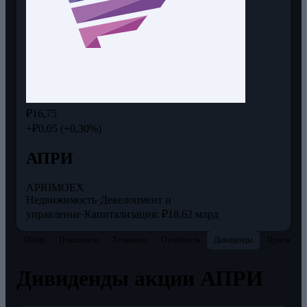
₽16,75
+₽0,05 (+0,30%)
АПРИ
APRI
MOEX
Недвижимость
·
Девелопмент и
управление
·
Капитализация: ₽18,62 млрд
Обзор
Показатели
Теханализ
Отчётность
Дивиденды
Прогнозы
Дивиденды акции АПРИ