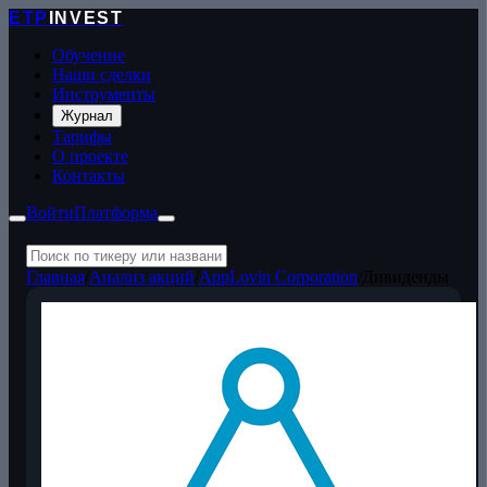
ETP
INVEST
Обучение
Наши сделки
Инструменты
Журнал
Тарифы
О проекте
Контакты
Войти
Платформа
Главная
/
Анализ акций
/
AppLovin Corporation
/
Дивиденды