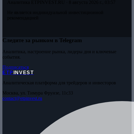
Аналитика ETPINVEST.RU ·
8 августа 2026 г., 03:57
Не является индивидуальной инвестиционной
рекомендацией
Следите за рынком в Telegram
Аналитика, настроение рынка, лидеры дня и ключевые
события.
Подписаться
ETP
INVEST
Аналитическая платформа для трейдеров и инвесторов
Москва, ул. Тимура Фрунзе, 11с33
contact@etpinvest.ru