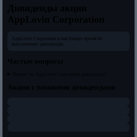
Дивиденды акции
AppLovin Corporation
AppLovin Corporation в настоящее время не
выплачивает дивиденды
Частые вопросы
Платит ли AppLovin Corporation дивиденды?
Акции с похожими дивидендами