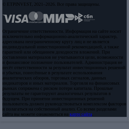
© ETPINVEST, 2021–2026. Все права защищены.
Ограничение ответственности. Информация на сайте носит
исключительно информационно-аналитический характер,
адресована неограниченному кругу лиц и не является
индивидуальной инвестиционной рекомендацией, а также
гарантией или обещанием доходности вложений. При
составлении материалов не учитываются цели, возможности
и финансовое положение пользователей. Администрация не
несёт ответственности за результат инвестиционных решений
и убытки, понесённые в результате использования
аналитических обзоров, торговых сигналов, данных
индикаторов и иных материалов. Торговля на финансовых
рынках сопряжена с риском потери капитала. Прошлые
результаты не гарантируют аналогичных результатов в
будущем. При принятии инвестиционных решений
пользователь должен руководствоваться комплексом факторов
и полагаться на собственный анализ. Со всеми разделами
сайта вы можете ознакомиться на
карте сайта
.