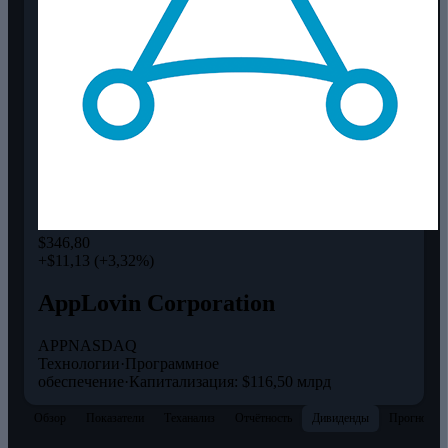
$346,80
+$11,13 (+3,32%)
AppLovin Corporation
APP
NASDAQ
Технологии
·
Программное
обеспечение
·
Капитализация: $116,50 млрд
Обзор
Показатели
Теханализ
Отчётность
Дивиденды
Прогнозы