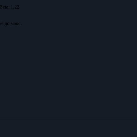
Beta:
1,22
5% до макс.