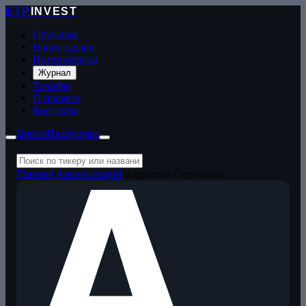
ETP
INVEST
Обучение
Наши сделки
Инструменты
Журнал
Тарифы
О проекте
Контакты
Войти
Платформа
Главная
/
Анализ акций
/
Amphenol Corporation