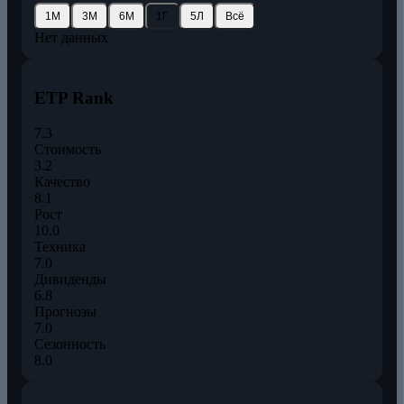
1М
3М
6М
1Г
5Л
Всё
Нет данных
ETP Rank
7.3
Стоимость
3.2
Качество
8.1
Рост
10.0
Техника
7.0
Дивиденды
6.8
Прогнозы
7.0
Сезонность
8.0