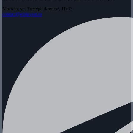
Москва, ул. Тимура Фрунзе, 11с33
contact@etpinvest.ru