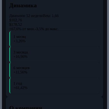
Динамика
Диапазон 52 недели
Beta:
1,66
$102,76
$178,52
+67,6% от мин.
-3,5% до макс.
1 месяц
+3,26%
3 месяца
+16,96%
6 месяцев
+11,56%
1 год
+61,42%
О компании