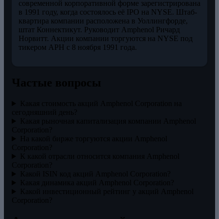
современной корпоративной форме зарегистрирована
в 1991 году, когда состоялось её IPO на NYSE. Штаб-
квартира компании расположена в Уоллингфорде,
штат Коннектикут. Руководит Amphenol Ричард
Норвитт. Акции компании торгуются на NYSE под
тикером APH с 8 ноября 1991 года.
Частые вопросы
Какая стоимость акций Amphenol Corporation на
сегодняшний день?
Какая рыночная капитализация компании Amphenol
Corporation?
На какой бирже торгуются акции Amphenol
Corporation?
К какой отрасли относится компания Amphenol
Corporation?
Какой ISIN код акций Amphenol Corporation?
Какая динамика акций Amphenol Corporation?
Какой инвестиционный рейтинг у акций Amphenol
Corporation?