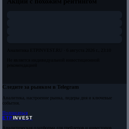
Акции с похожим рейтингом
Аналитика ETPINVEST.RU ·
6 августа 2026 г., 23:10
Не является индивидуальной инвестиционной
рекомендацией
Следите за рынком в Telegram
Аналитика, настроение рынка, лидеры дня и ключевые
события.
Подписаться
ETP
INVEST
Аналитическая платформа для трейдеров и инвесторов