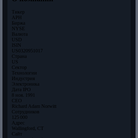
Тикер
APH
Биржа
NYSE
Валюта
USD
ISIN
US0320951017
Страна
US
Сектор
Технологии
Индустрия
Электроника
Дата IPO
8 ноя. 1991
CEO
Richard Adam Norwitt
Сотрудников
125 000
Адрес
Wallingford, CT
Сайт