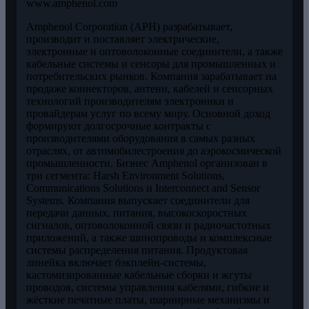
www.amphenol.com
Amphenol Corporation (APH) разрабатывает,
производит и поставляет электрические,
электронные и оптоволоконные соединители, а также
кабельные системы и сенсоры для промышленных и
потребительских рынков. Компания зарабатывает на
продаже коннекторов, антенн, кабелей и сенсорных
технологий производителям электроники и
провайдерам услуг по всему миру. Основной доход
формируют долгосрочные контракты с
производителями оборудования в самых разных
отраслях, от автомобилестроения до аэрокосмической
промышленности. Бизнес Amphenol организован в
три сегмента: Harsh Environment Solutions,
Communications Solutions и Interconnect and Sensor
Systems. Компания выпускает соединители для
передачи данных, питания, высокоскоростных
сигналов, оптоволоконной связи и радиочастотных
приложений, а также шинопроводы и комплексные
системы распределения питания. Продуктовая
линейка включает бэкплейн-системы,
кастомизированные кабельные сборки и жгуты
проводов, системы управления кабелями, гибкие и
жёсткие печатные платы, шарнирные механизмы и