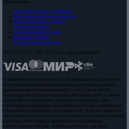
Юридическое
Пользовательское соглашение
Политика конфиденциальности
Предупреждение о рисках
Публичная оферта
Политика файлов cookie
Биржевые данные
Редакционная политика
© ETPINVEST, 2021–2026. Все права защищены.
Ограничение ответственности. Информация на сайте носит
исключительно информационно-аналитический характер,
адресована неограниченному кругу лиц и не является
индивидуальной инвестиционной рекомендацией, а также
гарантией или обещанием доходности вложений. При
составлении материалов не учитываются цели, возможности
и финансовое положение пользователей. Администрация не
несёт ответственности за результат инвестиционных решений
и убытки, понесённые в результате использования
аналитических обзоров, торговых сигналов, данных