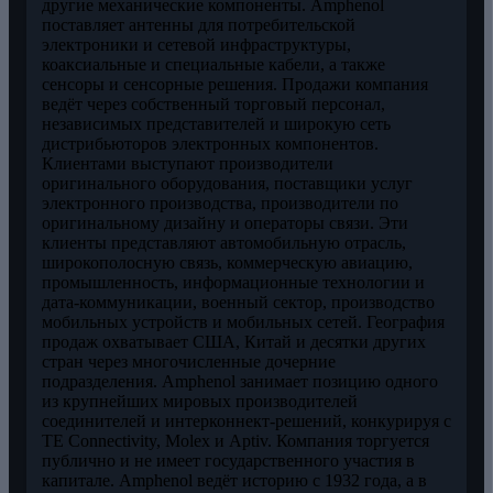
другие механические компоненты. Amphenol
поставляет антенны для потребительской
электроники и сетевой инфраструктуры,
коаксиальные и специальные кабели, а также
сенсоры и сенсорные решения. Продажи компания
ведёт через собственный торговый персонал,
независимых представителей и широкую сеть
дистрибьюторов электронных компонентов.
Клиентами выступают производители
оригинального оборудования, поставщики услуг
электронного производства, производители по
оригинальному дизайну и операторы связи. Эти
клиенты представляют автомобильную отрасль,
широкополосную связь, коммерческую авиацию,
промышленность, информационные технологии и
дата-коммуникации, военный сектор, производство
мобильных устройств и мобильных сетей. География
продаж охватывает США, Китай и десятки других
стран через многочисленные дочерние
подразделения. Amphenol занимает позицию одного
из крупнейших мировых производителей
соединителей и интерконнект-решений, конкурируя с
TE Connectivity, Molex и Aptiv. Компания торгуется
публично и не имеет государственного участия в
капитале. Amphenol ведёт историю с 1932 года, а в