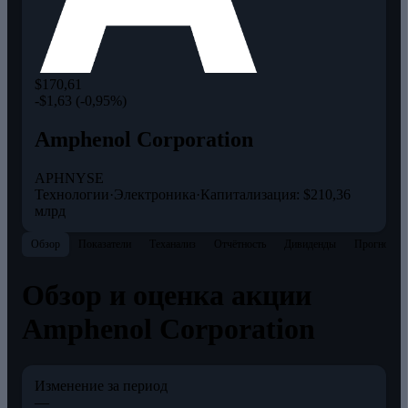
$170,61
-$1,63 (-0,95%)
Amphenol Corporation
APH
NYSE
Технологии
·
Электроника
·
Капитализация: $210,36
млрд
Обзор
Показатели
Теханализ
Отчётность
Дивиденды
Прогнозы
Обзор и оценка акции
Amphenol Corporation
Изменение за период
—