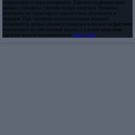
индикаторов и иных материалов. Торговля на финансовых
рынках сопряжена с риском потери капитала. Прошлые
результаты не гарантируют аналогичных результатов в
будущем. При принятии инвестиционных решений
пользователь должен руководствоваться комплексом факторов
и полагаться на собственный анализ. Со всеми разделами
сайта вы можете ознакомиться на
карте сайта
.