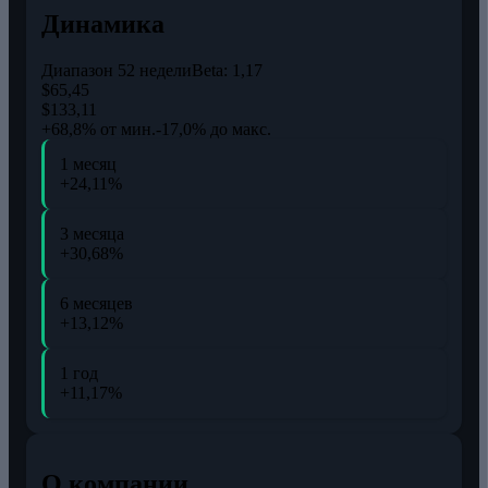
Динамика
Диапазон 52 недели
Beta:
1,17
$65,45
$133,11
+68,8% от мин.
-17,0% до макс.
1 месяц
+24,11%
3 месяца
+30,68%
6 месяцев
+13,12%
1 год
+11,17%
О компании