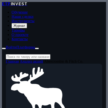
ETP
INVEST
Обучение
Наши сделки
Инструменты
Журнал
Тарифы
О проекте
Контакты
Войти
Платформа
Главная
/
Анализ акций
/
Abercrombie & Fitch Co.