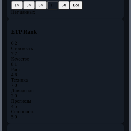
1М
3М
6М
1Г
5Л
Всё
Нет данных
ETP Rank
6.2
Стоимость
7.7
Качество
8.1
Рост
4.6
Техника
7.0
Дивиденды
2.0
Прогнозы
4.5
Сезонность
5.0