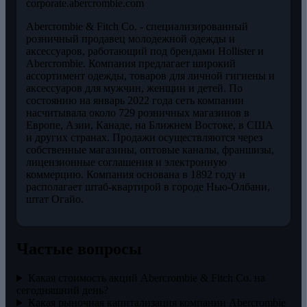
corporate.abercrombie.com
Abercrombie & Fitch Co. - специализированный
розничный продавец молодежной одежды и
аксессуаров, работающий под брендами Hollister и
Abercrombie. Компания предлагает широкий
ассортимент одежды, товаров для личной гигиены и
аксессуаров для мужчин, женщин и детей. По
состоянию на январь 2022 года сеть компании
насчитывала около 729 розничных магазинов в
Европе, Азии, Канаде, на Ближнем Востоке, в США
и других странах. Продажи осуществляются через
собственные магазины, оптовые каналы, франшизы,
лицензионные соглашения и электронную
коммерцию. Компания основана в 1892 году и
располагает штаб-квартирой в городе Нью-Олбани,
штат Огайо.
Частые вопросы
Какая стоимость акций Abercrombie & Fitch Co. на
сегодняшний день?
Какая рыночная капитализация компании Abercrombie