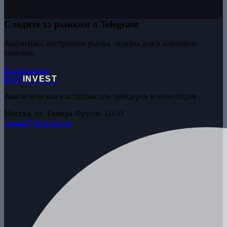
Следите за рынком в Telegram
Аналитика, настроение рынка, лидеры дня и ключевые
события.
Подписаться
ETP
INVEST
Аналитическая платформа для трейдеров и инвесторов
Москва, ул. Тимура Фрунзе, 11с33
contact@etpinvest.ru