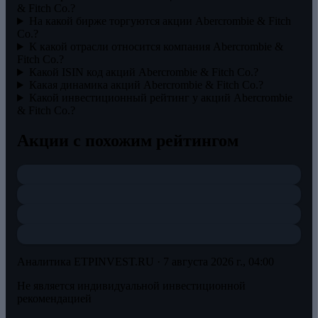
& Fitch Co.?
На какой бирже торгуются акции Abercrombie & Fitch
Co.?
К какой отрасли относится компания Abercrombie &
Fitch Co.?
Какой ISIN код акций Abercrombie & Fitch Co.?
Какая динамика акций Abercrombie & Fitch Co.?
Какой инвестиционный рейтинг у акций Abercrombie
& Fitch Co.?
Акции с похожим рейтингом
Аналитика ETPINVEST.RU ·
7 августа 2026 г., 04:00
Не является индивидуальной инвестиционной
рекомендацией