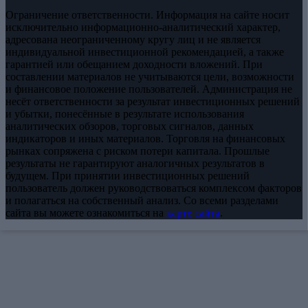
Ограничение ответственности. Информация на сайте носит
исключительно информационно-аналитический характер,
адресована неограниченному кругу лиц и не является
индивидуальной инвестиционной рекомендацией, а также
гарантией или обещанием доходности вложений. При
составлении материалов не учитываются цели, возможности
и финансовое положение пользователей. Администрация не
несёт ответственности за результат инвестиционных решений
и убытки, понесённые в результате использования
аналитических обзоров, торговых сигналов, данных
индикаторов и иных материалов. Торговля на финансовых
рынках сопряжена с риском потери капитала. Прошлые
результаты не гарантируют аналогичных результатов в
будущем. При принятии инвестиционных решений
пользователь должен руководствоваться комплексом факторов
и полагаться на собственный анализ. Со всеми разделами
сайта вы можете ознакомиться на
карте сайта
.