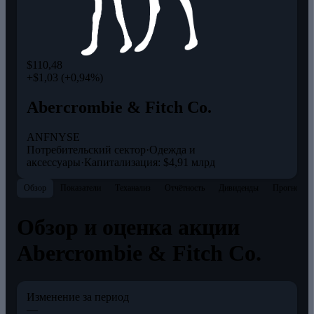
$110,48
+$1,03 (+0,94%)
Abercrombie & Fitch Co.
ANF
NYSE
Потребительский сектор
·
Одежда и
аксессуары
·
Капитализация: $4,91 млрд
Обзор
Показатели
Теханализ
Отчётность
Дивиденды
Прогнозы
Обзор и оценка акции
Abercrombie & Fitch Co.
Изменение за период
—