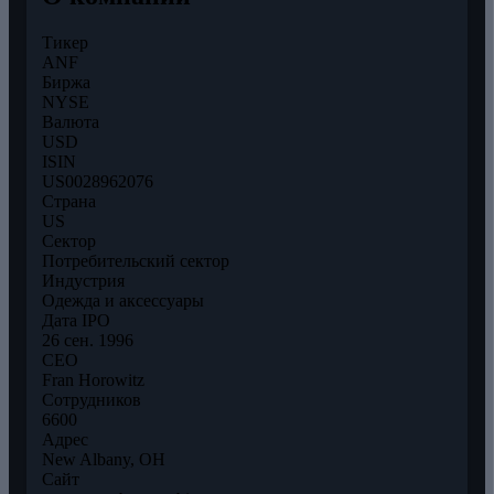
Тикер
ANF
Биржа
NYSE
Валюта
USD
ISIN
US0028962076
Страна
US
Сектор
Потребительский сектор
Индустрия
Одежда и аксессуары
Дата IPO
26 сен. 1996
CEO
Fran Horowitz
Сотрудников
6600
Адрес
New Albany, OH
Сайт