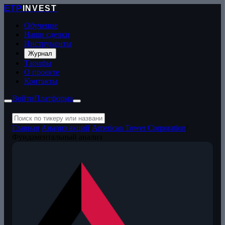
ETP
INVEST
Обучение
Наши сделки
Инструменты
Журнал
Тарифы
О проекте
Контакты
Войти
Платформа
Главная
/
Анализ акций
/
American Tower Corporation
/
Фундаментальный анализ