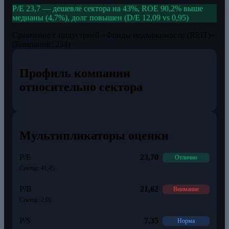
P/E 23,7 — дешевле сектора на 43%, ROE 90,2% выше
медианы (4,7%), долг повышен (D/E 12,09 vs 0,95)
Сравнение с индустрией «Фонды недвижимости (REIT)»
(Компаний: 234)
Профиль компании
относительно сектора
Мультипликаторы оценки
P/E
23,70
Отлично
Сектор: 41,45
P/B
21,62
Внимание
Сектор: 2,01
P/S
7,35
Норма