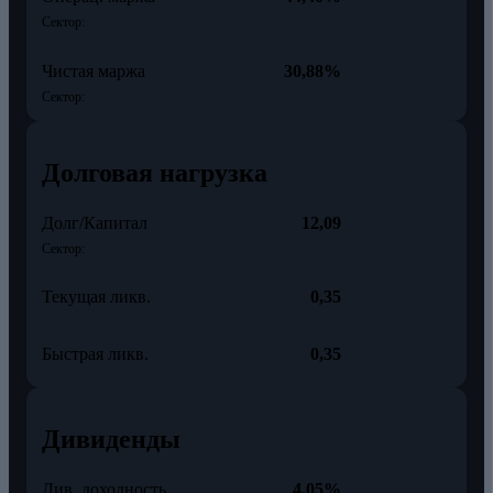
Сектор:
Чистая маржа
30,88%
Сектор:
Долговая нагрузка
Долг/Капитал
12,09
Сектор:
Текущая ликв.
0,35
Быстрая ликв.
0,35
Дивиденды
Див. доходность
4,05%