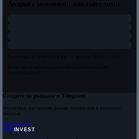
Акции с похожими показателями
Аналитика ETPINVEST.RU ·
8 августа 2026 г., 13:56
Не является индивидуальной инвестиционной
рекомендацией
Следите за рынком в Telegram
Аналитика, настроение рынка, лидеры дня и ключевые
события.
Подписаться
ETP
INVEST