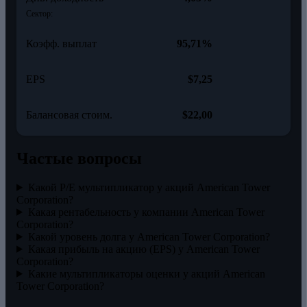
Сектор:
Коэфф. выплат
95,71%
EPS
$7,25
Балансовая стоим.
$22,00
Частые вопросы
Какой P/E мультипликатор у акций American Tower
Corporation?
Какая рентабельность у компании American Tower
Corporation?
Какой уровень долга у American Tower Corporation?
Какая прибыль на акцию (EPS) у American Tower
Corporation?
Какие мультипликаторы оценки у акций American
Tower Corporation?