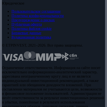
Юридическое
Пользовательское соглашение
Политика конфиденциальности
Предупреждение о рисках
Публичная оферта
Политика файлов cookie
Биржевые данные
Редакционная политика
© ETPINVEST, 2021–2026. Все права защищены.
Ограничение ответственности. Информация на сайте носит
исключительно информационно-аналитический характер,
адресована неограниченному кругу лиц и не является
индивидуальной инвестиционной рекомендацией, а также
гарантией или обещанием доходности вложений. При
составлении материалов не учитываются цели, возможности
и финансовое положение пользователей. Администрация не
несёт ответственности за результат инвестиционных решений
и убытки, понесённые в результате использования
аналитических обзоров, торговых сигналов, данных