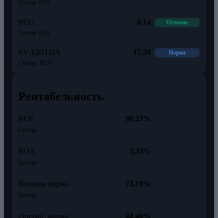
Сектор: 6,50
PEG
0,14
Отлично
Сектор: 8,29
EV/EBITDA
17,59
Норма
Сектор: 18,50
Рентабельность
ROE
90,23%
Сектор:
ROA
5,34%
Сектор:
Валовая маржа
73,19%
Сектор:
Операц. маржа
44,40%