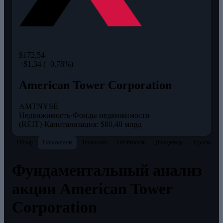
$172,54
+$1,34 (+0,78%)
American Tower Corporation
AMT
NYSE
Недвижимость
·
Фонды недвижимости
(REIT)
·
Капитализация: $80,40 млрд
Обзор
Показатели
Теханализ
Отчётность
Дивиденды
Прогнозы
Фундаментальный анализ
акции American Tower
Corporation