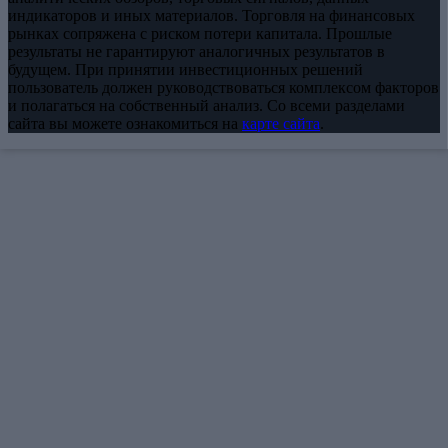
индикаторов и иных материалов. Торговля на финансовых
рынках сопряжена с риском потери капитала. Прошлые
результаты не гарантируют аналогичных результатов в
будущем. При принятии инвестиционных решений
пользователь должен руководствоваться комплексом факторов
и полагаться на собственный анализ. Со всеми разделами
сайта вы можете ознакомиться на
карте сайта
.